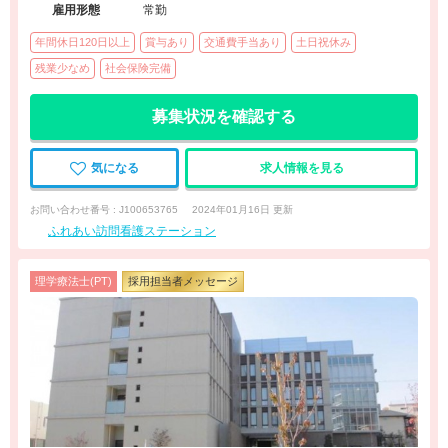
雇用形態
常勤
年間休日120日以上
賞与あり
交通費手当あり
土日祝休み
残業少なめ
社会保険完備
募集状況を確認する
気になる
求人情報を見る
お問い合わせ番号 : J100653765
2024年01月16日 更新
ふれあい訪問看護ステーション
理学療法士(PT)
採用担当者メッセージ