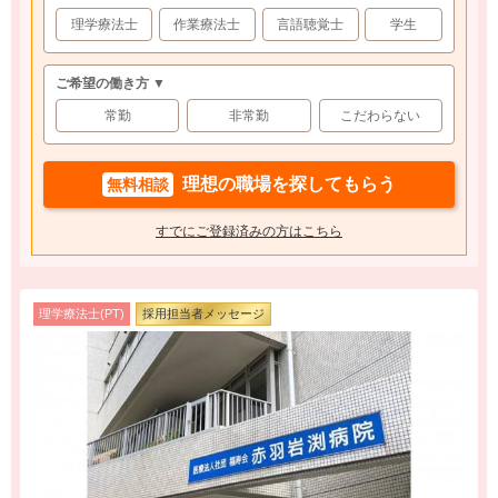
理学療法士
作業療法士
言語聴覚士
学生
ご希望の働き方 ▼
常勤
非常勤
こだわらない
理想の職場を探してもらう
無料相談
すでにご登録済みの方はこちら
理学療法士(PT)
採用担当者メッセージ