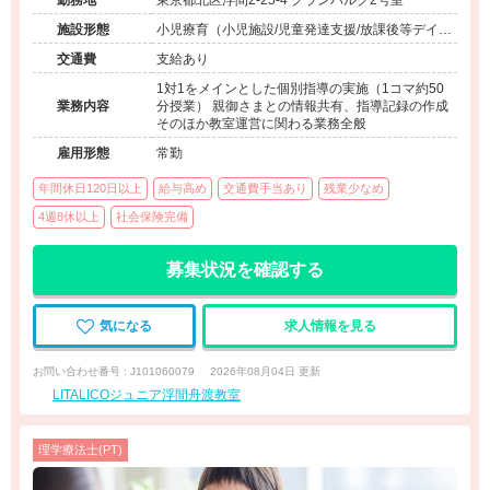
勤務地
東京都北区浮間2-25-4 グランパルク2号室
施設形態
小児療育（小児施設/児童発達支援/放課後等デイサ
ービス）
交通費
支給あり
1対1をメインとした個別指導の実施（1コマ約50
業務内容
分授業） 親御さまとの情報共有、指導記録の作成
そのほか教室運営に関わる業務全般
雇用形態
常勤
年間休日120日以上
給与高め
交通費手当あり
残業少なめ
4週8休以上
社会保険完備
募集状況を確認する
気になる
求人情報を見る
お問い合わせ番号 : J101060079
2026年08月04日 更新
LITALICOジュニア浮間舟渡教室
理学療法士(PT)