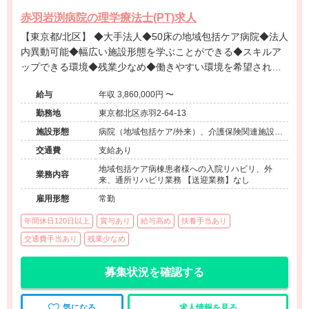
赤羽岩渕病院の理学療法士(PT)求人
【東京都/北区】 ◆大手法人◆50床の地域包括ケア病院◆法人
内異動可能◆幅広い施設形態を学ぶことができる◆スキルア
ップできる環境◆残業少なめ◆働きやすい環境を希望される
方は必見の病院です◆
給与
年収 3,860,000円 〜
勤務地
東京都北区赤羽2-64-13
施設形態
病院（地域包括ケア/外来）、介護保険関連施設
（デイケア）
交通費
支給あり
地域包括ケア病棟患者様への入院リハビリ、外
業務内容
来、通所リハビリ業務 【送迎業務】なし
雇用形態
常勤
年間休日120日以上
賞与あり
給与高め
扶養手当あり
交通費手当あり
残業少なめ
募集状況を確認する
気になる
求人情報を見る