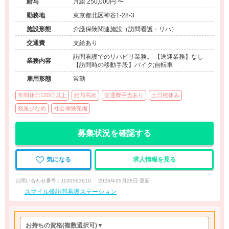
給与
月給 250,000円 〜
勤務地
東京都北区神谷1-28-3
施設形態
介護保険関連施設（訪問看護・リハ）
交通費
支給あり
訪問看護でのリハビリ業務。 【送迎業務】なし
業務内容
【訪問時の移動手段】バイク;自転車
雇用形態
常勤
年間休日120日以上
給与高め
交通費手当あり
土日祝休み
残業少なめ
社会保険完備
募集状況を確認する
気になる
求人情報を見る
お問い合わせ番号 : J100563610
2026年05月28日 更新
スマイル優訪問看護ステーション
お持ちの資格
(複数選択可)
▼