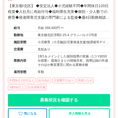
【東京都/北区】 ◆安定法人◆小児経験不問◆年間休日120日
程度◆入社月に有給付与◆福利厚生充実◆個別・少人数での
療育◆発達障害児支援の専門家による監修◆週4日勤務相談可
能◆キャリアアップ◆
給与
月給 268,400円 〜
勤務地
東京都北区浮間2-25-4 グランパルク2号室
施設形態
小児療育（小児施設/児童発達支援/放課後等デイサ
ービス）
交通費
支給あり
1対1をメインとした個別指導の実施（1コマ約50
業務内容
分授業） 親御さまとの情報共有、指導記録の作成
そのほか教室運営に関わる業務全般
雇用形態
常勤
年間休日120日以上
給与高め
交通費手当あり
残業少なめ
4週8休以上
社会保険完備
募集状況を確認する
気になる
求人情報を見る