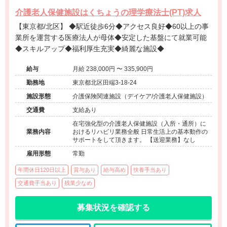
介護老人保健施設はくちょうの理学療法士(PT)求人
【東京都/北区】 ◆駅近徒歩6分◆アクセス良好◆60以上の事
業所を運営する医療法人が母体◆安定した基盤にて就業可能
◆スキルアップ◆福利厚生充実◆綺麗な施設◆
給与
月給 238,000円 〜 335,900円
勤務地
東京都北区田端3-18-24
施設形態
介護保険関連施設（デイケア/介護老人保健施設）
交通費
支給あり
在宅強化型の介護老人保健施設（入所・通所）に
業務内容
おけるリハビリ業務全般 日常生活上の基本動作の
サポートをして頂きます。 【送迎業務】なし
雇用形態
常勤
年間休日120日以上
賞与あり
給与高め
扶養手当あり
交通費手当あり
残業少なめ
募集状況を確認する