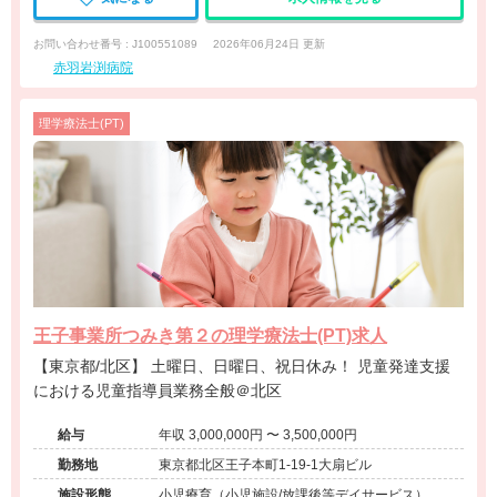
お問い合わせ番号 : J100551089
2026年06月24日 更新
赤羽岩渕病院
理学療法士(PT)
王子事業所つみき第２の理学療法士(PT)求人
【東京都/北区】 土曜日、日曜日、祝日休み！ 児童発達支援
における児童指導員業務全般＠北区
給与
年収 3,000,000円 〜 3,500,000円
勤務地
東京都北区王子本町1‐19‐1大扇ビル
施設形態
小児療育（小児施設/放課後等デイサービス）