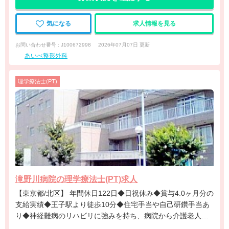
気になる
求人情報を見る
お問い合わせ番号 : J100672998
2026年07月07日 更新
あいべ整形外科
理学療法士(PT)
滝野川病院の理学療法士(PT)求人
【東京都/北区】 年間休日122日◆日祝休み◆賞与4.0ヶ月分の
支給実績◆王子駅より徒歩10分◆住宅手当や自己研鑽手当あ
り◆神経難病のリハビリに強みを持ち、病院から介護老人保
健施設まで幅広く経験できる社会福祉法人運営の病院です。