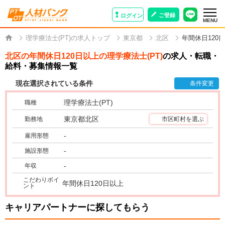
ご登録
ログイン
MENU
理学療法士(PT)の求人トップ
東京都
北区
年間休日120
北区の年間休日120日以上の理学療法士(PT)
の求人・転職・
給料・募集情報一覧
現在選択されている条件
条件変更
理学療法士(PT)
職種
東京都北区
勤務地
市区町村を選ぶ
-
雇用形態
-
施設形態
-
年収
こだわりポイ
年間休日120日以上
ント
キャリアパートナーに探してもらう