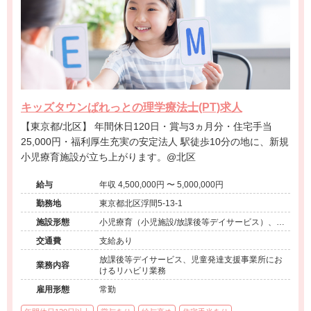
キッズタウンぱれっとの理学療法士(PT)求人
【東京都/北区】 年間休日120日・賞与3ヵ月分・住宅手当
25,000円・福利厚生充実の安定法人 駅徒歩10分の地に、新規
小児療育施設が立ち上がります。@北区
給与
年収 4,500,000円 〜 5,000,000円
勤務地
東京都北区浮間5-13-1
施設形態
小児療育（小児施設/放課後等デイサービス）、そ
の他（障害者支援）
交通費
支給あり
放課後等デイサービス、児童発達支援事業所にお
業務内容
けるリハビリ業務
雇用形態
常勤