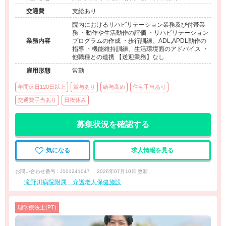
交通費
支給あり
院内におけるリハビリテーション業務及び付帯業
務 ・動作や生活動作の評価 ・リハビリテーション
業務内容
プログラムの作成 ・歩行訓練、ADL,APDL動作の
指導 ・機能維持訓練、生活環境面のアドバイス ・
他職種との連携 【送迎業務】なし
雇用形態
常勤
年間休日120日以上
賞与あり
給与高め
住宅手当あり
交通費手当あり
日祝休み
募集状況を確認する
気になる
求人情報を見る
お問い合わせ番号 : J101241047
2026年07月10日 更新
滝野川病院附属 介護老人保健施設
理学療法士(PT)