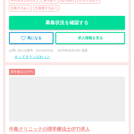
年間休日120日以上
賞与あり
給与高め
住宅手当あり
扶養手当あり
交通費手当あり
募集状況を確認する
気になる
求人情報を見る
お問い合わせ番号 : J101042152
2025年06月18日 更新
キッズタウンぱれっと
理学療法士(PT)
中島クリニックの理学療法士(PT)求人