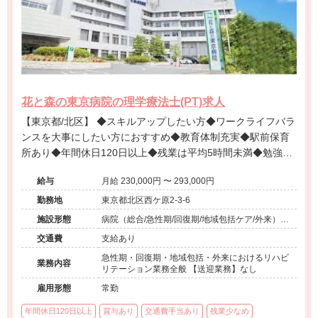
花と森の東京病院の理学療法士(PT)求人
【東京都/北区】 ◆スキルアップしたい方◆ワークライフバラ
ンスを大事にしたい方におすすめ◆教育体制充実◆駅前保育
所あり◆年間休日120日以上◆残業は平均5時間未満◆勉強会
は基本的に業務内◆最寄り駅から徒歩1分◆
給与
月給 230,000円 〜 293,000円
勤務地
東京都北区西ケ原2-3-6
施設形態
病院（総合/急性期/回復期/地域包括ケア/外来）、
介護保険関連施設（訪問看護・リハ）
交通費
支給あり
急性期・回復期・地域包括・外来におけるリハビ
業務内容
リテーション業務全般 【送迎業務】なし
雇用形態
常勤
年間休日120日以上
賞与あり
交通費手当あり
残業少なめ