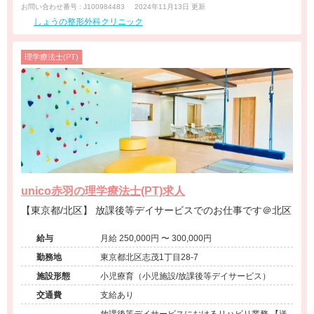
お問い合わせ番号 : J100984483
2024年11月13日 更新
しょうの整形外科クリニック
理学療法士(PT)
unico赤羽の理学療法士(PT)求人
【東京都/北区】 放課後等デイサービスでのお仕事です＠北区
給与
月給 250,000円 〜 300,000円
勤務地
東京都北区志茂1丁目28-7
施設形態
小児療育（小児施設/放課後等デイサービス）
交通費
支給あり