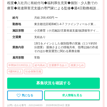
程度◆入社月に有給付与◆福利厚生充実◆個別・少人数での
療育◆発達障害児支援の専門家による監修◆週4日勤務相談可
能◆キャリアアップ◆
給与
月給 268,400円 〜
勤務地
東京都北区昭和町1-4-7 ファインフィールド東館
1F 101号室
施設形態
小児療育（小児施設/児童発達支援/放課後等デイサ
ービス）
交通費
支給あり
1対1をメインとした個別指導の実施（1コマ約50
業務内容
分授業） 親御さまとの情報共有、指導記録の作成
そのほか教室運営に関わる業務全般
雇用形態
常勤
年間休日120日以上
給与高め
交通費手当あり
残業少なめ
4週8休以上
社会保険完備
募集状況を確認する
気になる
求人情報を見る
お問い合わせ番号 : J101244633
2026年08月04日 更新