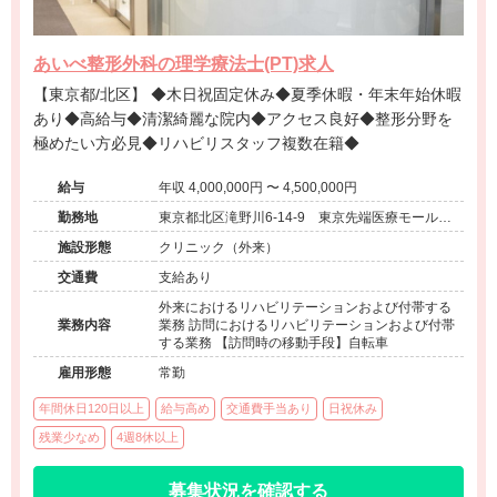
あいべ整形外科の理学療法士(PT)求人
【東京都/北区】 ◆木日祝固定休み◆夏季休暇・年末年始休暇
あり◆高給与◆清潔綺麗な院内◆アクセス良好◆整形分野を
極めたい方必見◆リハビリスタッフ複数在籍◆
給与
年収 4,000,000円 〜 4,500,000円
勤務地
東京都北区滝野川6-14-9 東京先端医療モールビ
ル202
施設形態
クリニック（外来）
交通費
支給あり
外来におけるリハビリテーションおよび付帯する
業務内容
業務 訪問におけるリハビリテーションおよび付帯
する業務 【訪問時の移動手段】自転車
雇用形態
常勤
年間休日120日以上
給与高め
交通費手当あり
日祝休み
残業少なめ
4週8休以上
募集状況を確認する