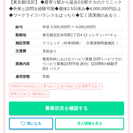
【東京都/北区】 ◆最寄り駅から徒歩2分駅チカのクリニック
◆外来と訪問を経験可能◆週休2.5日休み◆4,000,000円以上
◆ワークライフバランスもばっちり◆広く清潔感のあるリハ
ビリ室◆MRIとエコーあり◆インソール◆
給与
年収 3,500,000円 〜 4,000,000円
勤務地
東京都北区赤羽西1丁目4-12 トレディパーチェ赤
羽4階
施設形態
クリニック（外来/病棟）、介護保険関連施設（訪
問看護・リハ）
交通費
支給あり
整形外科におけるリハビリ業務 訪問リハビリでの
業務内容
リハビリ業務(訪問手段:原付) 【訪問時の移動手
段】バイク
雇用形態
常勤
年間休日120日以上
賞与あり
給与高め
交通費手当あり
残業少なめ
4週8休以上
募集状況を確認する
気になる
求人情報を見る