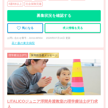
4週8休以上
社会保険完備
募集状況を確認する
気になる
求人情報を見る
お問い合わせ番号 : J101136504
2026年07月14日 更新
花と森の東京病院
理学療法士(PT)
採用担当者メッセージ
LITALICOジュニア浮間舟渡教室の理学療法士(PT)求
人