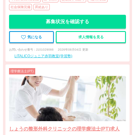
社会保険完備
昇給あり
募集状況を確認する
気になる
求人情報を見る
お問い合わせ番号 : J101029066
2026年08月04日 更新
LITALICOジュニア赤羽教室(学習塾)
理学療法士(PT)
しょうの整形外科クリニックの理学療法士(PT)求人