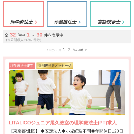
理学療法士
作業療法士
言語聴覚士
32
1
30
全
件中
～
件を表示中
(※公開求人のみの件数)
1
2
次の30件
前の30件
理学療法士(PT)
採用担当者メッセージ
LITALICOジュニア尾久教室の理学療法士(PT)求人
【東京都/北区】 ◆安定法人◆小児経験不問◆年間休日120日