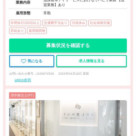
放課後等デイサービスにおけるリハビリ業務 【送
業務内容
迎業務】あり
雇用形態
常勤
年間休日120日以上
交通費手当あり
日祝休み
社会保険完備
昇給あり
雇用期間無
募集状況を確認する
気になる
求人情報を見る
お問い合わせ番号 : J100674526
2024年04月18日 更新
unico赤羽
理学療法士(PT)