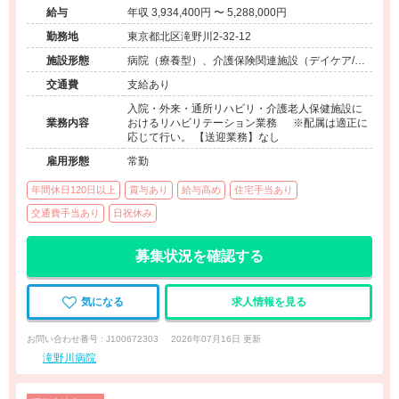
給与
年収 3,934,400円 〜 5,288,000円
勤務地
東京都北区滝野川2-32-12
施設形態
病院（療養型）、介護保険関連施設（デイケア/介
護老人保健施設）
交通費
支給あり
入院・外来・通所リハビリ・介護老人保健施設に
業務内容
おけるリハビリテーション業務 ※配属は適正に
応じて行い。 【送迎業務】なし
雇用形態
常勤
年間休日120日以上
賞与あり
給与高め
住宅手当あり
交通費手当あり
日祝休み
募集状況を確認する
気になる
求人情報を見る
お問い合わせ番号 : J100672303
2026年07月16日 更新
滝野川病院