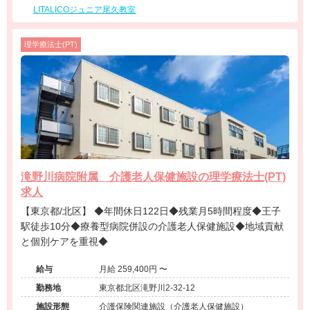
LITALICOジュニア尾久教室
理学療法士(PT)
滝野川病院附属 介護老人保健施設の理学療法士(PT)
求人
【東京都/北区】 ◆年間休日122日◆残業月5時間程度◆王子
駅徒歩10分◆療養型病院併設の介護老人保健施設◆地域貢献
と個別ケアを重視◆
給与
月給 259,400円 〜
勤務地
東京都北区滝野川2-32-12
施設形態
介護保険関連施設（介護老人保健施設）