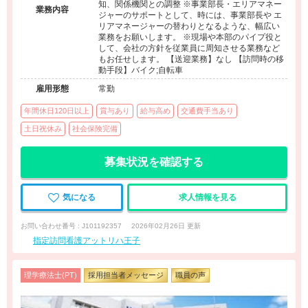
知、関係機関との調整 ※事業部長・エリアマネー
業務内容
ジャーのサポートとして、時には、事業部長や エ
リアマネージャーの替わりとなるような、幅広い
業務をお願いします。 ※現場や本部のパイプ役と
して、会社の方針を従業員に周知させる業務など
もお任せします。 【送迎業務】なし 【訪問時の移
動手段】バイク;自転車
雇用形態
常勤
年間休日120日以上
賞与あり
給与高め
交通費手当あり
土日祝休み
社会保険完備
募集状況を確認する
気になる
求人情報を見る
お問い合わせ番号 : J101192357
2026年02月26日 更新
指定訪問看護アットリハ王子
理学療法士(PT)
採用担当者メッセージ
職員の声