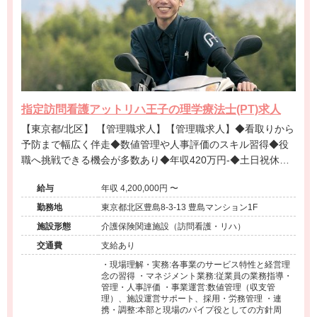
指定訪問看護アットリハ王子の理学療法士(PT)求人
【東京都/北区】 【管理職求人】【管理職求人】◆看取りから
予防まで幅広く伴走◆数値管理や人事評価のスキル習得◆役
職へ挑戦できる機会が多数あり◆年収420万円-◆土日祝休み
◆大手法人で福利厚生が充実◆手厚い資格取得支援あり◆現
給与
年収 4,200,000円 〜
場経験を活かせる役職◆事業所運営とスタッフ育成に挑戦
勤務地
東京都北区豊島8-3-13 豊島マンション1F
施設形態
介護保険関連施設（訪問看護・リハ）
交通費
支給あり
・現場理解・実務:各事業のサービス特性と経営理
念の習得 ・マネジメント業務:従業員の業務指導・
管理・人事評価 ・事業運営:数値管理（収支管
理）、施設運営サポート、採用・労務管理 ・連
携・調整:本部と現場のパイプ役としての方針周