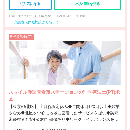
気になる
求人情報を見る
お問い合わせ番号 : J100645056
2026年03月19日 更新
介護老人保健施設はくちょう
理学療法士(PT)
スマイル優訪問看護ステーションの理学療法士(PT)求
人
【東京都/北区】 土日祝固定休み◆年間休日120日以上◆残業
少なめ◆北区を中心に地域に密着したサービスを提供◆訪問
未経験者も安心の同行研修あり◆ワークライフバランスを重
視して働ける訪問看護ステーションです。