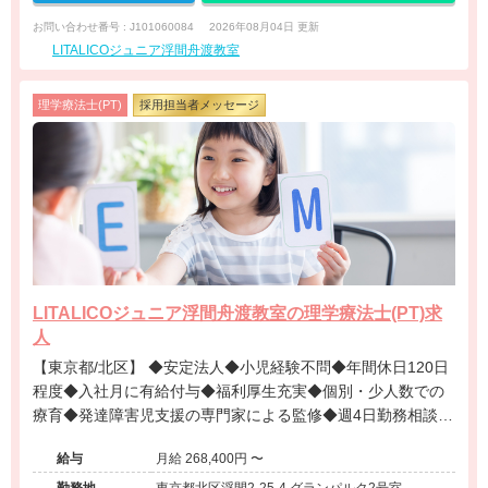
お問い合わせ番号 : J101060084
2026年08月04日 更新
LITALICOジュニア浮間舟渡教室
理学療法士(PT)
採用担当者メッセージ
LITALICOジュニア浮間舟渡教室の理学療法士(PT)求
人
【東京都/北区】 ◆安定法人◆小児経験不問◆年間休日120日
程度◆入社月に有給付与◆福利厚生充実◆個別・少人数での
療育◆発達障害児支援の専門家による監修◆週4日勤務相談可
能◆キャリアアップ◆
給与
月給 268,400円 〜