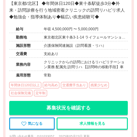
【東京都/北区】 ◆年間休日120日◆東十条駅徒歩3分◆外
来・訪問診療を行う地域密着クリニックの訪問リハビリ求人
◆勉強会・指導体制あり◆幅広い疾患経験可◆
給与
年収 4,500,000円 〜 5,000,000円
勤務地
東京都北区東十条3-1-14 ライフェールマンション
東十条1階
施設形態
介護保険関連施設（訪問看護・リハ）
交通費
支給あり
クリニックからの訪問におけるリハビリテーショ
業務内容
ン業務 配属先:訪問リハ 【訪問時の移動手段】車
雇用形態
常勤
年間休日120日以上
給与高め
交通費手当あり
残業少なめ
社会保険完備
定年制
募集状況を確認する
気になる
求人情報を見る
お問い合わせ番号 : J101033057
2025年05月23日 更新