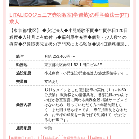
LITALICOジュニア赤羽教室(学習塾)の理学療法士(PT)
求人
【東京都/北区】 ◆安定法人◆小児経験不問◆年間休日120日
程度◆入社月に有給付与◆福利厚生充実◆個別・少人数での
療育◆発達障害児支援の専門家による監修◆週4日勤務相談可
能◆キャリアアップ◆
給与
月給 253,400円 〜
勤務地
東京都北区赤羽1-52-1 田口ビル3F
施設形態
小児療育（小児施設/児童発達支援/放課後等デイサ
ービス）
交通費
支給あり
1対1をメインとした個別指導の実施（1コマ約50
分授業） 親御様との情報共有、指導記録の作成 そ
のほか教室運営に関わる業務全般 福祉サービスで
業務内容
はないため、通っていただく方の年齢制限もな
く、また困り感も様々です。 専任担当制となるた
め、お子様の成長を一番そばで見届けていただけ
るお仕事です。
雇用形態
常勤
年間休日120日以上
給与高め
交通費手当あり
4週8休以上