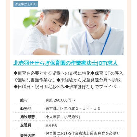
作業療法士(OT)
北赤羽せせらぎ保育園の作業療法士(OT)求人
◆療育を必要とする児童への支援に特化◆保育ICTの導入
で無駄な書類作業なし◆未経験から児童発達分野へ挑戦
◆日曜日・祝日固定お休み◆残業ほぼなしでプライベー
ト充実◆安心の社会福祉法人母体
給与
月給 260,000円 〜
勤務地
東京都北区赤羽北２－１４－１３
施設形態
小児療育（小児施設）
交通費
支給あり
保育園における作業療法士業務 療育を必要と
業務内容