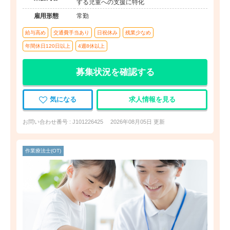
する児童への支援に特化
雇用形態
常勤
給与高め
交通費手当あり
日祝休み
残業少なめ
年間休日120日以上
4週8休以上
募集状況を確認する
気になる
求人情報を見る
お問い合わせ番号 : J101226425
2026年08月05日 更新
作業療法士(OT)