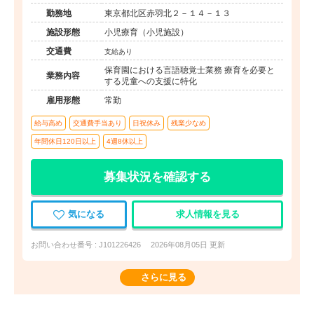
勤務地
東京都北区赤羽北２－１４－１３
施設形態
小児療育（小児施設）
交通費
支給あり
保育園における言語聴覚士業務 療育を必要と
業務内容
する児童への支援に特化
雇用形態
常勤
給与高め
交通費手当あり
日祝休み
残業少なめ
年間休日120日以上
4週8休以上
募集状況を確認する
気になる
求人情報を見る
お問い合わせ番号 : J101226426
2026年08月05日 更新
さらに見る