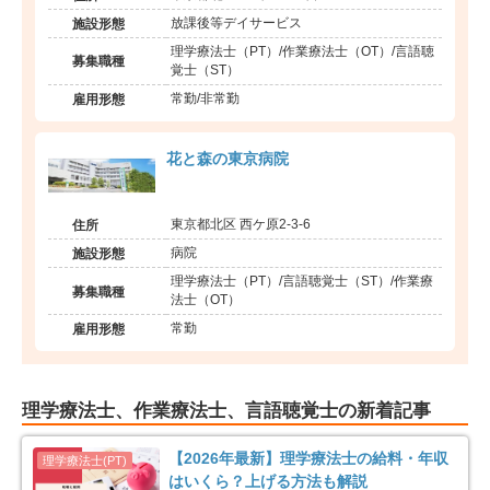
放課後等デイサービス
施設形態
理学療法士（PT）/作業療法士（OT）/言語聴
募集職種
覚士（ST）
常勤/非常勤
雇用形態
花と森の東京病院
東京都北区 西ケ原2-3-6
住所
病院
施設形態
理学療法士（PT）/言語聴覚士（ST）/作業療
募集職種
法士（OT）
常勤
雇用形態
理学療法士、作業療法士、言語聴覚士の新着記事
【2026年最新】理学療法士の給料・年収
はいくら？上げる方法も解説