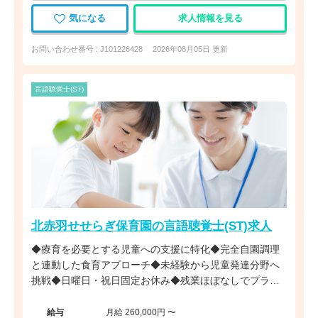
気になる
求人情報を見る
お問い合わせ番号 : J101226428
2026年08月05日 更新
言語聴覚士(ST)
北赤羽せせらぎ保育園の言語聴覚士(ST)求人
◆療育を必要とする児童への支援に特化◆完全自園調理
と連動した食育アプローチ◆未経験から児童発達分野へ
挑戦◆日曜日・祝日固定お休み◆残業ほぼなしでプライ
ベート充実◆安心の社会福祉法人母体
給与
月給 260,000円 〜