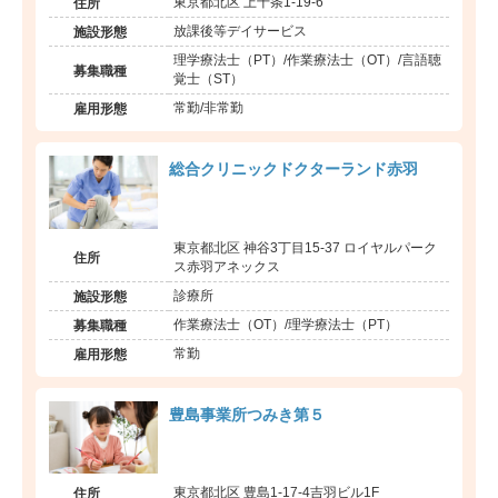
東京都北区 上十条1-19-6
住所
放課後等デイサービス
施設形態
理学療法士（PT）/作業療法士（OT）/言語聴
募集職種
覚士（ST）
常勤/非常勤
雇用形態
総合クリニックドクターランド赤羽
東京都北区 神谷3丁目15-37 ロイヤルパーク
住所
ス赤羽アネックス
診療所
施設形態
作業療法士（OT）/理学療法士（PT）
募集職種
常勤
雇用形態
豊島事業所つみき第５
東京都北区 豊島1-17-4吉羽ビル1F
住所