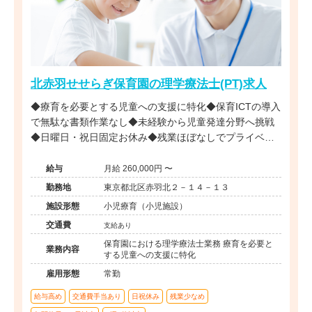
北赤羽せせらぎ保育園の理学療法士(PT)求人
◆療育を必要とする児童への支援に特化◆保育ICTの導入
で無駄な書類作業なし◆未経験から児童発達分野へ挑戦
◆日曜日・祝日固定お休み◆残業ほぼなしでプライベー
ト充実◆安心の社会福祉法人母体
給与
月給 260,000円 〜
勤務地
東京都北区赤羽北２－１４－１３
施設形態
小児療育（小児施設）
交通費
支給あり
保育園における理学療法士業務 療育を必要と
業務内容
する児童への支援に特化
雇用形態
常勤
給与高め
交通費手当あり
日祝休み
残業少なめ