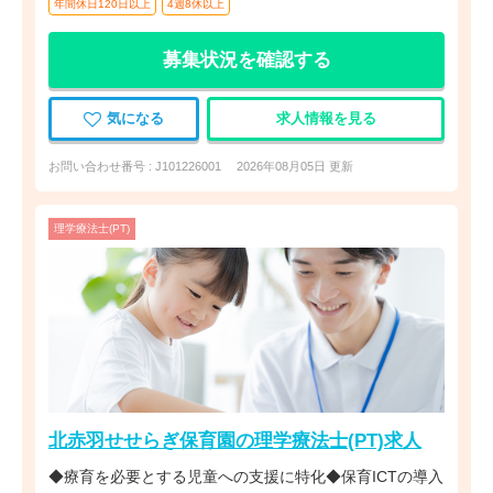
年間休日120日以上
4週8休以上
募集状況を確認する
気になる
求人情報を見る
お問い合わせ番号 : J101226001
2026年08月05日 更新
理学療法士(PT)
北赤羽せせらぎ保育園の理学療法士(PT)求人
◆療育を必要とする児童への支援に特化◆保育ICTの導入