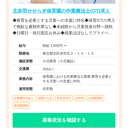
北赤羽せせらぎ保育園の作業療法士(OT)求人
◆療育を必要とする児童への支援に特化◆保育ICTの導入
で無駄な書類作業なし◆未経験から児童発達分野へ挑戦
◆日曜日・祝日固定お休み◆残業ほぼなしでプライベー
ト充実◆安心の社会福祉法人母体
給与
時給 1,500円 〜
勤務地
東京都北区赤羽北２－１４－１３
施設形態
小児療育（小児施設）
交通費
支給あり
保育園における作業療法士業務 療育を必要と
業務内容
する児童への支援に特化
雇用形態
非常勤
交通費手当あり
残業少なめ
産休育休可
定年制
試用期間有
雇用期間無
募集状況を確認する