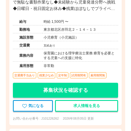
で無駄な書類作業なし◆未経験から児童発達分野へ挑戦
◆日曜日・祝日固定お休み◆残業ほぼなしでプライベー
ト充実◆安心の社会福祉法人母体
給与
時給 1,500円 〜
勤務地
東京都北区赤羽北２－１４－１３
施設形態
小児療育（小児施設）
交通費
支給あり
保育園における理学療法士業務 療育を必要と
業務内容
する児童への支援に特化
雇用形態
非常勤
交通費手当あり
残業少なめ
定年制
試用期間有
雇用期間無
募集状況を確認する
気になる
求人情報を見る
お問い合わせ番号 : J101226262
2026年08月05日 更新