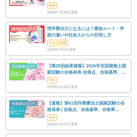
給料
2026年7月30日 更新
理学療法士になるには？最短ルート・学
校の違いや社会人からの目指し方
学生
就職
2026年7月2日 更新
【第28回結果速報】2026年言語聴覚士国
家試験の合格発表-合格点、合格基準、合
格率など-
学生
2026年3月26日 更新
【速報】第61回作業療法士国家試験の合
格発表 | 合格点、合格基準、合格率
（2026年）
学生
2026年3月23日 更新