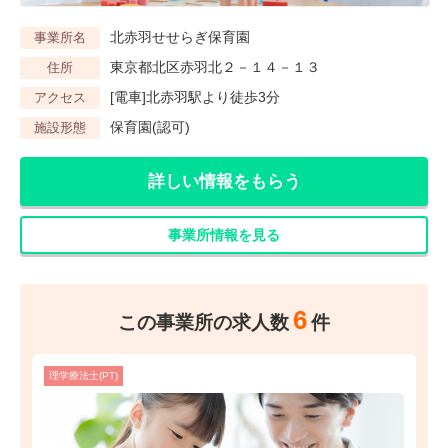
北赤羽せせらぎ保育園
事業所名
東京都北区赤羽北２－１４－１３
住所
[電車]北赤羽駅より徒歩3分
アクセス
保育園(認可)
施設形態
詳しい情報をもらう
事業所情報を見る
6
この事業所の求人数
件
理学療法士(PT)