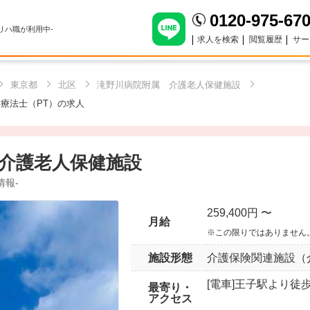
0120-975-67
のリハ職が利用中-
求人を検索
閲覧履歴
サー
東京都
北区
滝野川病院附属 介護老人保健施設
療法士（PT）の求人
介護老人保健施設
情報-
259,400円 〜
月給
※この限りではありません
施設形態
介護保険関連施設（
[電車]王子駅より徒歩
最寄り・
アクセス