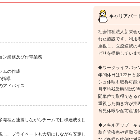
キャリアパー
社会福祉法人新栄会
れた施設です。利用
重視し、医療連携の
ビリを提供していま
ョン業務及び付帯業務
◆ワークライフバラ
ラムの作成
年間休日は122日と
の指導
シュ休暇も取得可能
のアドバイス
月平均残業時間は5
間単位で取得できる
重視した働き方が実
育児休暇や産前産後
多職種と連携しながらチームで目標達成を目
◆スキルアップ・キ
脳血管疾患や運動器
視し、プライベートも大切にしながら安定し
など多様な症例に対