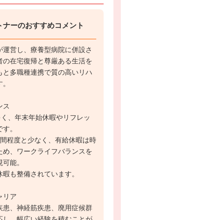
トナーのおすすめコメント
が運営し、療養型病院に併設さ
者の在宅復帰と尊厳ある生活を
もと多職種連携で質の高いリハ
す。
ンス
多く、年末年始休暇やリフレッ
です。
時間程度と少なく、有給休暇は時
ため、ワークライフバランスを
現可能。
休暇も整備されています。
ャリア
疾患、神経筋疾患、廃用症候群
応し、幅広い経験を積むことが