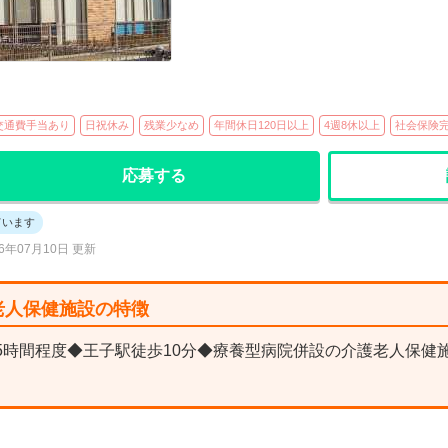
交通費手当あり
日祝休み
残業少なめ
年間休日120日以上
4週8休以上
社会保険
応募する
ています
26年07月10日 更新
老人保健施設の特徴
月5時間程度◆王子駅徒歩10分◆療養型病院併設の介護老人保健