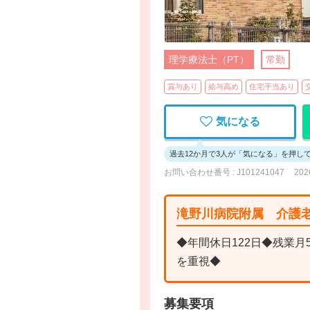
理学療法士（PT）
常勤
賞与あり
給与高め
住宅手当あり
気になる
過去12か月で3人が「気になる」を押し
お問い合わせ番号 : J101241047
20
滝野川病院附属 介護
◆年間休日122日◆残業
を重視◆
募集要項