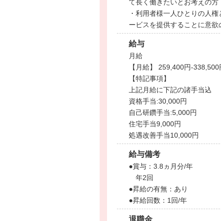
て長く働きたいとお考えの方
・利用者様一人ひとりの人権
ービスを提供することに意欲
給与
月給
【月給】 259,400円-338,50
【特記事項】
上記月給に下記の諸手当込
資格手当:30,000円
自己研鑽手当:5,000円
住宅手当9,000円
処遇改善手当10,000円
給与備考
●賞与：3.8ヵ月分/年
年2回
●昇給の有無：あり
●昇給回数：1回/年
退職金