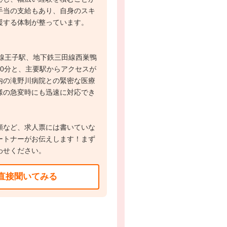
手当の支給もあり、自身のスキ
援する体制が整っています。
北線王子駅、地下鉄三田線西巣鴨
10分と、主要駅からアクセスが
内の滝野川病院との緊密な医療
様の急変時にも迅速に対応でき
。
額など、求人票には書いていな
ートナーがお伝えします！まず
わせください。
直接聞いてみる