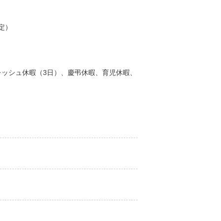
定）
レッシュ休暇（3日）、慶弔休暇、育児休暇、