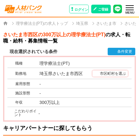
ご登録
ログイン
MENU
理学療法士(PT)の求人トップ
埼玉県
さいたま市
さいた
さいたま市西区の300万以上の理学療法士(PT)
の求人・転
職・給料・募集情報一覧
現在選択されている条件
条件変更
理学療法士(PT)
職種
埼玉県さいたま市西区
勤務地
市区町村を選ぶ
-
雇用形態
-
施設形態
300万以上
年収
こだわりポイ
-
ント
キャリアパートナーに探してもらう