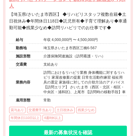
人
【埼玉県/さいたま市西区】 ◆リハビリスタッフ複数在籍◆土
日祝休み◆年間休日118日◆託児所有◆子育て理解あり◆車通
勤可能◆残業少なめ◆訪問リハビリでのお仕事です◆
給与
年収 4,000,000円 〜 4,500,000円
勤務地
埼玉県さいたま市西区三橋6-567
施設形態
介護保険関連施設（訪問看護・リハ）
交通費
支給あり
訪問におけるリハビリ業務 身体機能に対するリハ
ビリ 家屋改修案の提案 日常生活動作練習 福祉用
業務内容
具の選定 家族様に対しての介助方法のアドバイス
【訪問エリア】 さいたま市（西区・北区・桜区・
中央区・浦和区)、上尾市 【訪問時の移動手段】車
雇用形態
常勤
賞与あり
交通費手当あり
土日祝休み
残業少なめ
年間休日110日以上
4週8休以上
最新の募集状況を確認