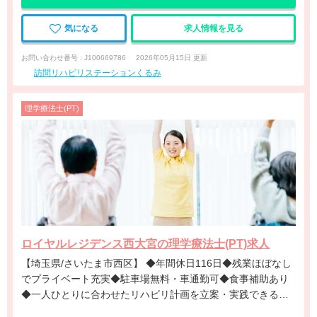
気になる
求人情報を見る
お問い合わせ番号 : J100669786
2026年05月15日 更新
訪問リハビリステーションくるみ
理学療法士(PT)
ロイヤルレジデンス西大宮の理学療法士(PT)求人
【埼玉県/さいたま市西区】 ◆年間休日116日◆残業ほぼなし
でプライベート充実◆駐車場無料・車通勤可◆食事補助あり
◆一人ひとりに合わせたリハビリ計画を立案・実践できる環
境です。