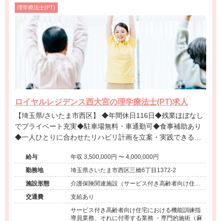
理学療法士(PT)
ロイヤルレジデンス西大宮の理学療法士(PT)求人
【埼玉県/さいたま市西区】 ◆年間休日116日◆残業ほぼなし
でプライベート充実◆駐車場無料・車通勤可◆食事補助あり
◆一人ひとりに合わせたリハビリ計画を立案・実践できる環
境です。
給与
年収 3,500,000円 〜 4,000,000円
勤務地
埼玉県さいたま市西区三橋6丁目1372-2
施設形態
介護保険関連施設（サービス付き高齢者向け住
宅）
交通費
支給あり
サービス付き高齢者向け住宅における機能訓練指
導員業務、それに付帯する業務 ・専門的施術（麻