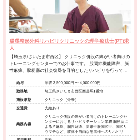
湯澤整形外科リハビリクリニックの理学療法士(PT)求
人
【埼玉県/さいたま市西区】 クリニック併設の障がい者向けの
トレーニングセンターでのお仕事です。 股関節機能障害、脳
性麻痺、脳梗塞の社会復帰を目的としたリハビリを行って頂
きます。
給与
年収 3,500,000円 〜 4,000,000円
勤務地
埼玉県さいたま市西区西遊馬1番地
施設形態
クリニック（外来）
交通費
支給あり
クリニック併設の障がい者向けのトレーニングセ
ンターにおけるリハビリテーション業務 脳梗塞に
業務内容
よる片麻痺、脳性麻痺、変形性股関節症、関節リ
ウマチなど、肢体不自由な患者様へのリハビリ