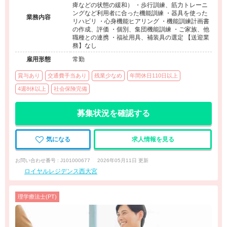
痺などの状態の緩和） ・歩行訓練、筋力トレーニ
ングなど利用者に合った機能訓練 ・器具を使った
業務内容
リハビリ ・心身機能ヒアリング ・機能訓練計画書
の作成、評価 ・個別、集団機能訓練 ・ご家族、他
職種との連携 ・福祉用具、補装具の選定 【送迎業
務】なし
雇用形態
常勤
賞与あり
交通費手当あり
残業少なめ
年間休日110日以上
4週8休以上
社会保険完備
募集状況を確認する
気になる
求人情報を見る
お問い合わせ番号 : J101000677
2026年05月11日 更新
ロイヤルレジデンス西大宮
理学療法士(PT)