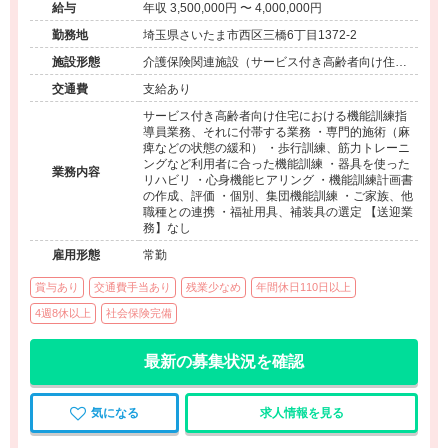
給与
年収 3,500,000円 〜 4,000,000円
勤務地
埼玉県さいたま市西区三橋6丁目1372-2
施設形態
介護保険関連施設（サービス付き高齢者向け住
宅）
交通費
支給あり
サービス付き高齢者向け住宅における機能訓練指
導員業務、それに付帯する業務 ・専門的施術（麻
痺などの状態の緩和） ・歩行訓練、筋力トレーニ
ングなど利用者に合った機能訓練 ・器具を使った
業務内容
リハビリ ・心身機能ヒアリング ・機能訓練計画書
の作成、評価 ・個別、集団機能訓練 ・ご家族、他
職種との連携 ・福祉用具、補装具の選定 【送迎業
務】なし
雇用形態
常勤
賞与あり
交通費手当あり
残業少なめ
年間休日110日以上
4週8休以上
社会保険完備
最新の募集状況を確認
気になる
求人情報を見る