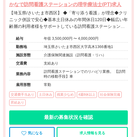
かなで訪問看護ステーションの理学療法士(PT)求人
【埼玉県/さいたま市西区】 ◆「寄り添う看護」が理念◆クリ
ニック併設で安心◆基本土日休みの年間休日120日◆幅広い年
齢層の利用者様をサポートしている訪問看護ステーションで
す。
給与
年収 3,500,000円 〜 4,000,000円
勤務地
埼玉県さいたま市西区大字高木1366番地1
施設形態
介護保険関連施設（訪問看護・リハ）
交通費
支給あり
訪問看護ステーションでのリハビリ業務。 【訪問
業務内容
時の移動手段】車
雇用形態
常勤
交通費手当あり
土日休み
残業少なめ
4週8休以上
社会保険完備
昇給あり
最新の募集状況を確認
気になる
求人情報を見る