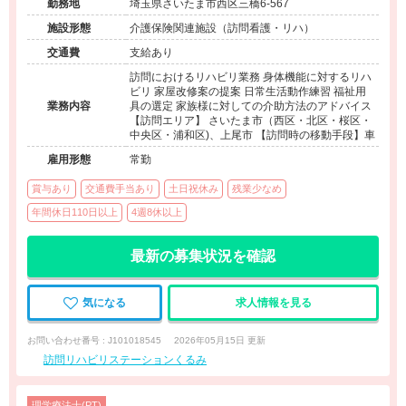
勤務地
埼玉県さいたま市西区三橋6-567
施設形態
介護保険関連施設（訪問看護・リハ）
交通費
支給あり
訪問におけるリハビリ業務 身体機能に対するリハ
ビリ 家屋改修案の提案 日常生活動作練習 福祉用
業務内容
具の選定 家族様に対しての介助方法のアドバイス
【訪問エリア】 さいたま市（西区・北区・桜区・
中央区・浦和区)、上尾市 【訪問時の移動手段】車
雇用形態
常勤
賞与あり
交通費手当あり
土日祝休み
残業少なめ
年間休日110日以上
4週8休以上
最新の募集状況を確認
気になる
求人情報を見る
お問い合わせ番号 : J101018545
2026年05月15日 更新
訪問リハビリステーションくるみ
理学療法士(PT)