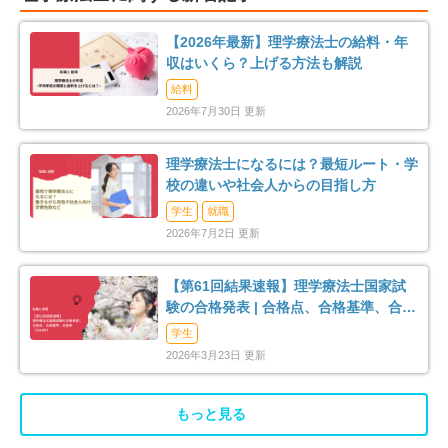
【2026年最新】理学療法士の給料・年
収はいくら？上げる方法も解説
給料
2026年7月30日 更新
理学療法士になるには？最短ルート・学
校の違いや社会人からの目指し方
学生
就職
2026年7月2日 更新
【第61回結果速報】理学療法士国家試
験の合格発表 | 合格点、合格基準、合格
率（2026年）
学生
2026年3月23日 更新
もっと見る