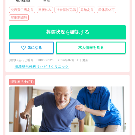
雇用形態
常勤
交通費手当あり
日祝休み
社会保険完備
昇給あり
産休育休可
雇用期間無
募集状況を確認する
気になる
求人情報を見る
お問い合わせ番号 : J100566123
2026年07月31日 更新
湯澤整形外科リハビリクリニック
理学療法士(PT)