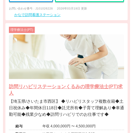
お問い合わせ番号 : J101026226
2026年03月19日 更新
かなで訪問看護ステーション
理学療法士(PT)
訪問リハビリステーションくるみの理学療法士(PT)求
人
【埼玉県/さいたま市西区】 ◆リハビリスタッフ複数在籍◆土
日祝休み◆年間休日118日◆託児所有◆子育て理解あり◆車通
勤可能◆残業少なめ◆訪問リハビリでのお仕事です◆
給与
年収 4,000,000円 〜 4,500,000円