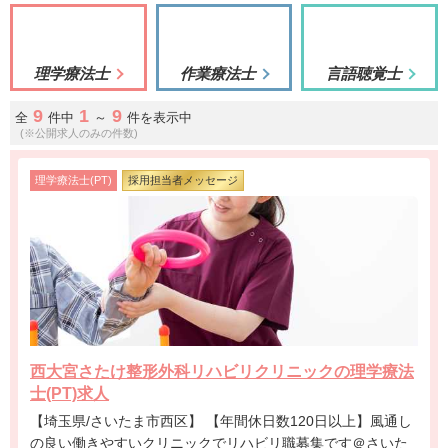
理学療法士
作業療法士
言語聴覚士
9
1
9
全
件中
～
件を表示中
(※公開求人のみの件数)
理学療法士(PT)
採用担当者メッセージ
西大宮さたけ整形外科リハビリクリニックの理学療法
士(PT)求人
【埼玉県/さいたま市西区】 【年間休日数120日以上】風通し
の良い働きやすいクリニックでリハビリ職募集です＠さいた