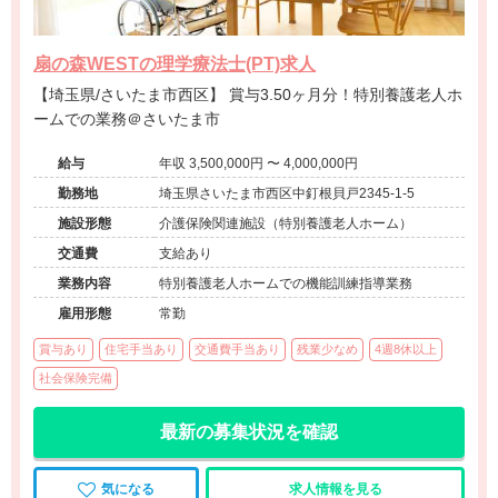
扇の森WESTの理学療法士(PT)求人
【埼玉県/さいたま市西区】 賞与3.50ヶ月分！特別養護老人ホ
ームでの業務＠さいたま市
給与
年収 3,500,000円 〜 4,000,000円
勤務地
埼玉県さいたま市西区中釘根貝戸2345-1-5
施設形態
介護保険関連施設（特別養護老人ホーム）
交通費
支給あり
業務内容
特別養護老人ホームでの機能訓練指導業務
雇用形態
常勤
賞与あり
住宅手当あり
交通費手当あり
残業少なめ
4週8休以上
社会保険完備
最新の募集状況を確認
気になる
求人情報を見る