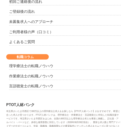
初回ご連絡後の流れ
ご登録後の流れ
未募集求人へのアプローチ
ご利用者様の声（口コミ）
よくあるご質問
転職コラム
理学療法士の転職ノウハウ
作業療法士の転職ノウハウ
言語聴覚士の転職ノウハウ
PTOT人材バンク
埼玉県さいたま市西区で300万以上の理学療法士求人をお探しなら【PTOT人材バンク】がおすすめです。希望に
合った求人が見つかります。PTOT人材バンクは、理学療法士・作業療法士・言語聴覚士に特化した転職支援サ
ービスです。埼玉県さいたま市西区をはじめ、全国の300万以上な理学療法士求人を豊富に掲載し、正社員・ア
ルバイト・パートなど、多様な雇用形態に対応しています（2026年08月09日現在）。 豊富な求人数と専門アドバ
イザーのサポートにより、年収・勤務地・勤務形態などの希望条件にマッチした求人をスムーズに見つけること