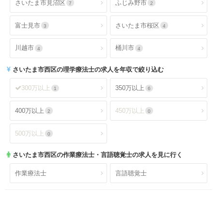
さいたま市見沼区
ふじみ野市
7
2
富士見市
さいたま市桜区
3
4
川越市
桶川市
4
4
さいたま市西区
の理学療法士の求人を年収で絞り込む
300万以上
350万以上
1
6
400万以上
450万以上
2
0
500万以上
0
さいたま市西区
の作業療法士・言語聴覚士の求人を見に行く
作業療法士
言語聴覚士