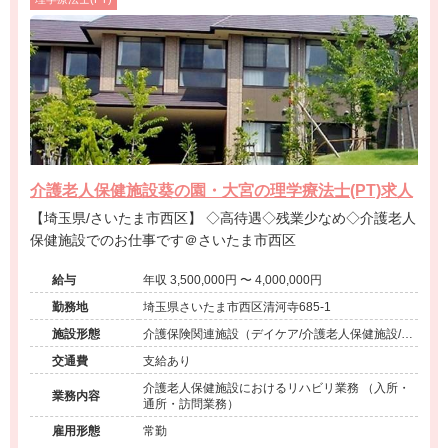
介護老人保健施設葵の園・大宮の理学療法士(PT)求人
【埼玉県/さいたま市西区】 ◇高待遇◇残業少なめ◇介護老人
保健施設でのお仕事です＠さいたま市西区
給与
年収 3,500,000円 〜 4,000,000円
勤務地
埼玉県さいたま市西区清河寺685-1
施設形態
介護保険関連施設（デイケア/介護老人保健施設/訪
問看護・リハ）
交通費
支給あり
介護老人保健施設におけるリハビリ業務 （入所・
業務内容
通所・訪問業務）
雇用形態
常勤