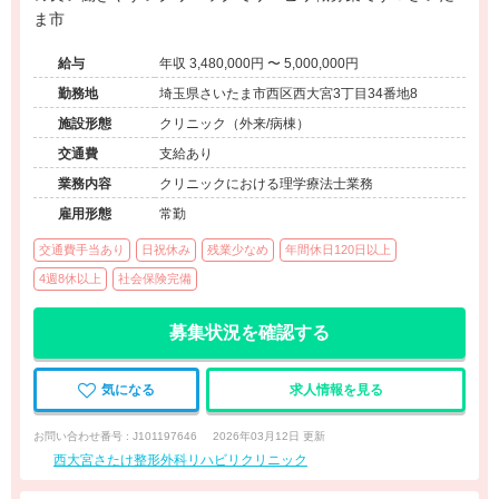
ま市
給与
年収 3,480,000円 〜 5,000,000円
勤務地
埼玉県さいたま市西区西大宮3丁目34番地8
施設形態
クリニック（外来/病棟）
交通費
支給あり
業務内容
クリニックにおける理学療法士業務
雇用形態
常勤
交通費手当あり
日祝休み
残業少なめ
年間休日120日以上
4週8休以上
社会保険完備
募集状況を確認する
気になる
求人情報を見る
お問い合わせ番号 : J101197646
2026年03月12日 更新
西大宮さたけ整形外科リハビリクリニック