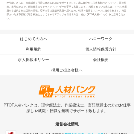
が可能。さらに、転職活動を円滑に進めるためのサポートとして、求人紹介から応募書類のアドバイス、面接対
策、条件交渉まで、経験豊富なキャリアアドバイザーが手厚く支援します。 掲載されている求人は、すべて事業
所から提供された正規の情報。応募内容は直接事業所へ届くため、転職・復職もスムーズに進められます。埼玉
県さいたま市西区で理学療法士としてキャリアアップを目指す方は、ぜひ【PTOT人材バンク】をご活用くださ
い。
はじめての方へ
ハローワーク
利用規約
個人情報保護方針
求人掲載ポリシー
会社概要
採用ご担当者様へ
PTOT人材バンクは、理学療法士、作業療法士、言語聴覚士の方のお仕事
探しや就職・転職を無料でサポート致します。
運営会社情報