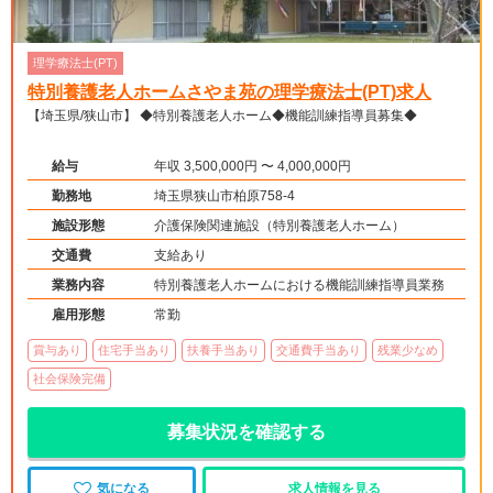
理学療法士(PT)
特別養護老人ホームさやま苑の理学療法士(PT)求人
【埼玉県/狭山市】 ◆特別養護老人ホーム◆機能訓練指導員募集◆
給与
年収 3,500,000円 〜 4,000,000円
勤務地
埼玉県狭山市柏原758-4
施設形態
介護保険関連施設（特別養護老人ホーム）
交通費
支給あり
業務内容
特別養護老人ホームにおける機能訓練指導員業務
雇用形態
常勤
賞与あり
住宅手当あり
扶養手当あり
交通費手当あり
残業少なめ
社会保険完備
募集状況を確認する
気になる
求人情報を見る