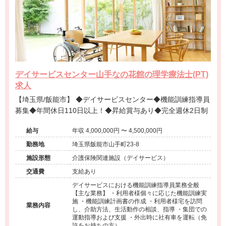
デイサービスセンター山手なの花館の理学療法士(PT)
求人
【埼玉県/飯能市】 ◆デイサービスセンター◆機能訓練指導員
募集◆年間休日110日以上！◆昇給賞与あり◆完全週休2日制
給与
年収 4,000,000円 〜 4,500,000円
勤務地
埼玉県飯能市山手町23-8
施設形態
介護保険関連施設（デイサービス）
交通費
支給あり
デイサービスにおける機能訓練指導員業務全般
【主な業務】 ・利用者様個々に応じた機能訓練実
施 ・機能訓練計画書の作成 ・利用者様宅を訪問
業務内容
し、介助方法、生活動作の相談、指導 ・集団での
運動指導および支援 ・外出時に社有車を運転（免
許をお持ちの方）