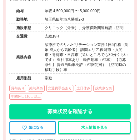
環境です！ 土曜日、日曜日固定休みの完全週休2日制で、ワ
給与
年収 4,500,000円 〜 5,000,000円
ークライフバランスもとりやすいのでオススメです。
勤務地
埼玉県飯能市八幡町2-3
施設形態
クリニック（外来）、介護保険関連施設（訪問看
護・リハ）
交通費
支給あり
診療所でのリハビリテーション業務 1日5件程（対
象:成人から高齢者） 訪問エリア:飯能市・入間
市・青梅市・日高市（遠いところでも30分くらい
業務内容
です） ※社用車あり 軽自動車（AT車） 【応募
条件】 普通自動車免許（AT限定可） 【訪問時の
移動手段】車
雇用形態
常勤
賞与あり
給与高め
交通費手当あり
土日休み
残業少なめ
年間休日110日以上
募集状況を確認する
気になる
求人情報を見る