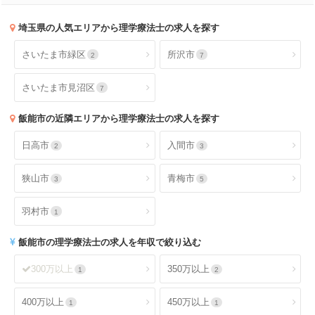
埼玉県
の人気エリアから理学療法士の求人を探す
さいたま市緑区
所沢市
2
7
さいたま市見沼区
7
飯能市
の近隣エリアから理学療法士の求人を探す
日高市
入間市
2
3
狭山市
青梅市
3
5
羽村市
1
飯能市
の理学療法士の求人を年収で絞り込む
300万以上
350万以上
1
2
400万以上
450万以上
1
1