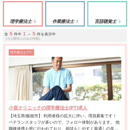
理学療法士
作業療法士
言語聴覚士
5
1
5
全
件中
～
件を表示中
(※公開求人のみの件数)
理学療法士(PT)
小室クリニックの理学療法士(PT)求人
【埼玉県/飯能市】 利用者様の拡大に伴い、増員募集です！
ベテランスタッフが多いので、フォロー体制があります。 他
職種連携も密に行われており、相談もしやすく風通しの良い