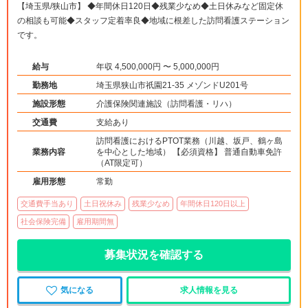
【埼玉県/狭山市】 ◆年間休日120日◆残業少なめ◆土日休みなど固定休
の相談も可能◆スタッフ定着率良◆地域に根差した訪問看護ステーション
です。
給与
年収 4,500,000円 〜 5,000,000円
勤務地
埼玉県狭山市祇園21-35 メゾンドU201号
施設形態
介護保険関連施設（訪問看護・リハ）
交通費
支給あり
訪問看護におけるPTOT業務（川越、坂戸、鶴ヶ島
業務内容
を中心とした地域） 【必須資格】 普通自動車免許
（AT限定可）
雇用形態
常勤
交通費手当あり
土日祝休み
残業少なめ
年間休日120日以上
社会保険完備
雇用期間無
募集状況を確認する
気になる
求人情報を見る