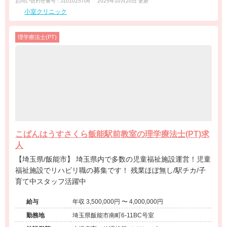
お問い合わせ番号 : J101025706
2025年10月20日 更新
小室クリニック
理学療法士(PT)
こぱんはうすさくら飯能駅前教室の理学療法士(PT)求
人
【埼玉県/飯能市】 埼玉県内で多数の児童福祉施設運営！児童
福祉施設でリハビリ職の募集です！ 残業ほぼ無し/駅チカ/子
育て中スタッフ活躍中
給与
年収 3,500,000円 〜 4,000,000円
勤務地
埼玉県飯能市南町6-11BC号室