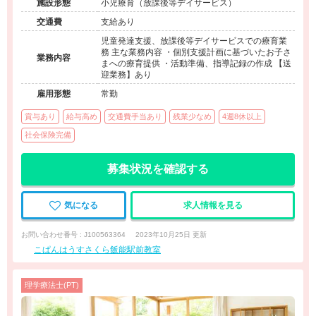
施設形態
小児療育（放課後等デイサービス）
交通費
支給あり
児童発達支援、放課後等デイサービスでの療育業
務 主な業務内容 ・個別支援計画に基づいたお子さ
業務内容
まへの療育提供 ・活動準備、指導記録の作成 【送
迎業務】あり
雇用形態
常勤
賞与あり
給与高め
交通費手当あり
残業少なめ
4週8休以上
社会保険完備
募集状況を確認する
気になる
求人情報を見る
お問い合わせ番号 : J100563364
2023年10月25日 更新
こぱんはうすさくら飯能駅前教室
理学療法士(PT)