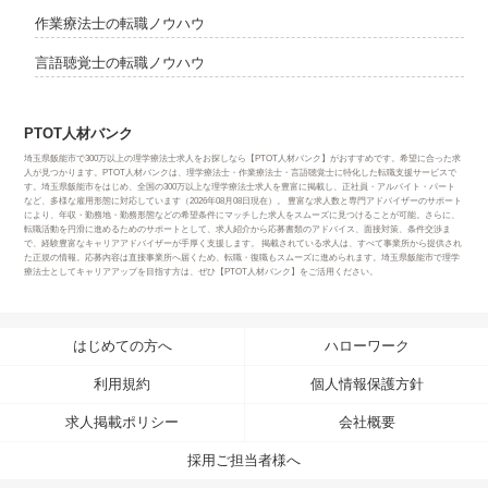
作業療法士の転職ノウハウ
言語聴覚士の転職ノウハウ
PTOT人材バンク
埼玉県飯能市で300万以上の理学療法士求人をお探しなら【PTOT人材バンク】がおすすめです。希望に合った求
人が見つかります。PTOT人材バンクは、理学療法士・作業療法士・言語聴覚士に特化した転職支援サービスで
す。埼玉県飯能市をはじめ、全国の300万以上な理学療法士求人を豊富に掲載し、正社員・アルバイト・パート
など、多様な雇用形態に対応しています（2026年08月08日現在）。 豊富な求人数と専門アドバイザーのサポート
により、年収・勤務地・勤務形態などの希望条件にマッチした求人をスムーズに見つけることが可能。さらに、
転職活動を円滑に進めるためのサポートとして、求人紹介から応募書類のアドバイス、面接対策、条件交渉ま
で、経験豊富なキャリアアドバイザーが手厚く支援します。 掲載されている求人は、すべて事業所から提供され
た正規の情報。応募内容は直接事業所へ届くため、転職・復職もスムーズに進められます。埼玉県飯能市で理学
療法士としてキャリアアップを目指す方は、ぜひ【PTOT人材バンク】をご活用ください。
はじめての方へ
ハローワーク
利用規約
個人情報保護方針
求人掲載ポリシー
会社概要
採用ご担当者様へ