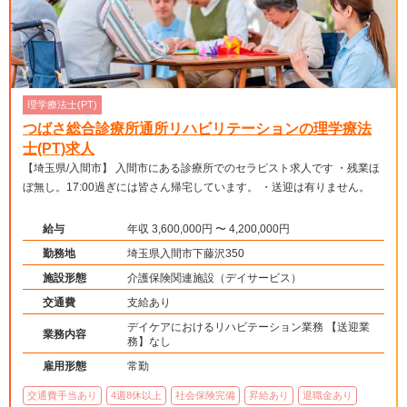
理学療法士(PT)
つばさ総合診療所通所リハビリテーションの理学療法
士(PT)求人
【埼玉県/入間市】 入間市にある診療所でのセラピスト求人です ・残業ほ
ぼ無し。17:00過ぎには皆さん帰宅しています。 ・送迎は有りません。
給与
年収 3,600,000円 〜 4,200,000円
勤務地
埼玉県入間市下藤沢350
施設形態
介護保険関連施設（デイサービス）
交通費
支給あり
デイケアにおけるリハビテーション業務 【送迎業
業務内容
務】なし
雇用形態
常勤
交通費手当あり
4週8休以上
社会保険完備
昇給あり
退職金あり