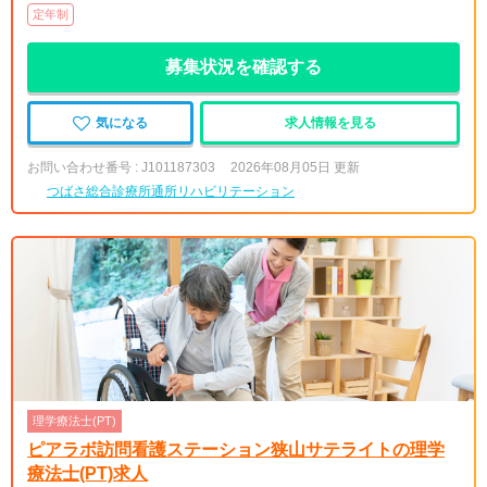
定年制
募集状況を確認する
気になる
求人情報を見る
お問い合わせ番号 : J101187303
2026年08月05日 更新
つばさ総合診療所通所リハビリテーション
理学療法士(PT)
ピアラボ訪問看護ステーション狭山サテライトの理学
療法士(PT)求人