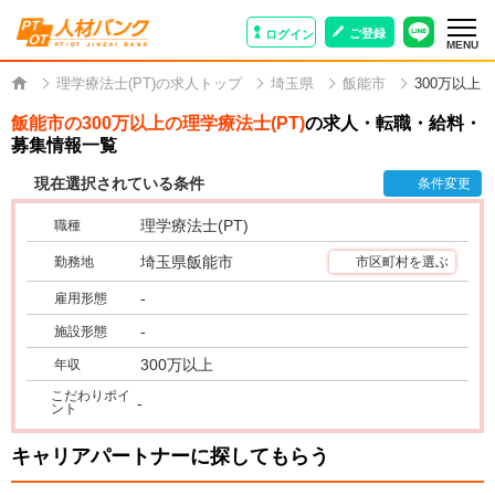
ご登録
ログイン
MENU
理学療法士(PT)の求人トップ
埼玉県
飯能市
300万以上
飯能市の300万以上の理学療法士(PT)
の求人・転職・給料・
募集情報一覧
現在選択されている条件
条件変更
理学療法士(PT)
職種
埼玉県飯能市
勤務地
市区町村を選ぶ
-
雇用形態
-
施設形態
300万以上
年収
こだわりポイ
-
ント
キャリアパートナーに探してもらう