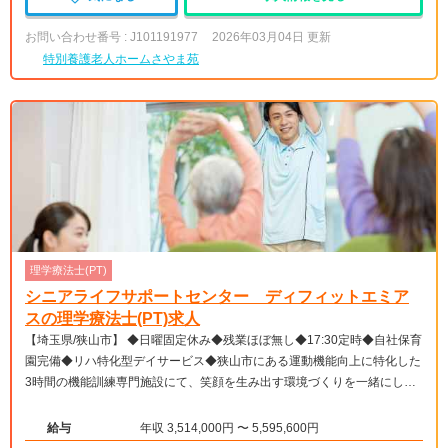
お問い合わせ番号 : J101191977
2026年03月04日 更新
特別養護老人ホームさやま苑
理学療法士(PT)
シニアライフサポートセンター ディフィットエミア
スの理学療法士(PT)求人
【埼玉県/狭山市】 ◆日曜固定休み◆残業ほぼ無し◆17:30定時◆自社保育
園完備◆リハ特化型デイサービス◆狭山市にある運動機能向上に特化した
3時間の機能訓練専門施設にて、笑顔を生み出す環境づくりを一緒にしま
せんか。
給与
年収 3,514,000円 〜 5,595,600円