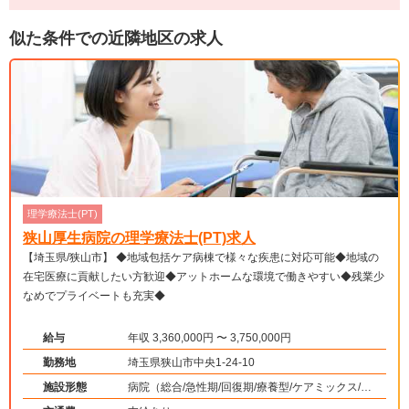
似た条件での近隣地区の求人
理学療法士(PT)
狭山厚生病院の理学療法士(PT)求人
【埼玉県/狭山市】 ◆地域包括ケア病棟で様々な疾患に対応可能◆地域の
在宅医療に貢献したい方歓迎◆アットホームな環境で働きやすい◆残業少
なめでプライベートも充実◆
給与
年収 3,360,000円 〜 3,750,000円
勤務地
埼玉県狭山市中央1-24-10
施設形態
病院（総合/急性期/回復期/療養型/ケアミックス/外
来）、その他（その他）