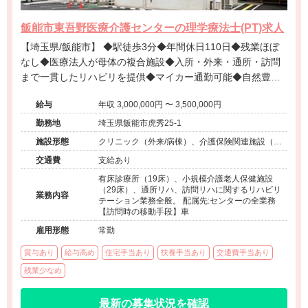
飯能市東吾野医療介護センターの理学療法士(PT)求人
【埼玉県/飯能市】 ◆駅徒歩3分◆年間休日110日◆残業ほぼ
なし◆医療法人が母体の複合施設◆入所・外来・通所・訪問
まで一貫したリハビリを提供◆マイカー通勤可能◆自然豊か
な環境でワークライフバランスを重視◆
給与
年収 3,000,000円 〜 3,500,000円
勤務地
埼玉県飯能市虎秀25-1
施設形態
クリニック（外来/病棟）、介護保険関連施設（デ
イケア/介護老人保健施設/訪問看護・リハ）
交通費
支給あり
有床診療所（19床）、小規模介護老人保健施設
（29床）、通所リハ、訪問リハに関するリハビリ
業務内容
テーション業務全般。 配属先:センターの全業務
【訪問時の移動手段】車
雇用形態
常勤
賞与あり
給与高め
住宅手当あり
扶養手当あり
交通費手当あり
残業少なめ
最新の募集状況を確認