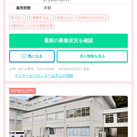
雇用形態
常勤
賞与あり
交通費手当あり
残業少なめ
年間休日110日以上
4週8休以上
社会保険完備
最新の募集状況を確認
気になる
求人情報を見る
お問い合わせ番号 : J101174609
2026年02月10日 更新
デイサービスセンター山手なの花館
理学療法士(PT)