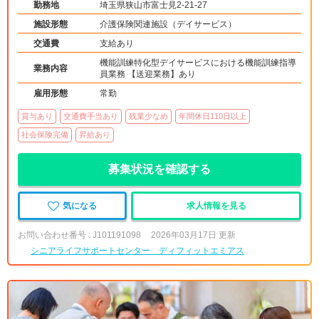
勤務地
埼玉県狭山市富士見2-21-27
施設形態
介護保険関連施設（デイサービス）
交通費
支給あり
機能訓練特化型デイサービスにおける機能訓練指導
業務内容
員業務 【送迎業務】あり
雇用形態
常勤
賞与あり
交通費手当あり
残業少なめ
年間休日110日以上
社会保険完備
昇給あり
募集状況を確認する
気になる
求人情報を見る
お問い合わせ番号 : J101191098
2026年03月17日 更新
シニアライフサポートセンター ディフィットエミアス