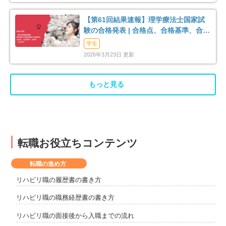
【第61回結果速報】理学療法士国家試
験の合格発表 | 合格点、合格基準、合格
率（2026年）
学生
2026年3月23日 更新
もっと見る
転職お役立ちコンテンツ
転職の進め方
リハビリ職の履歴書の書き方
リハビリ職の職務経歴書の書き方
リハビリ職の面接後から入職までの流れ