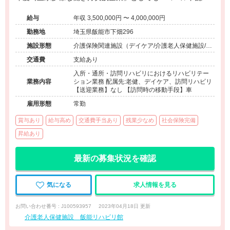
定」された事業所様です！ 残業少なく、お仕事とプライベー
給与
年収 3,500,000円 〜 4,000,000円
トの両立が叶います！
勤務地
埼玉県飯能市下畑296
施設形態
介護保険関連施設（デイケア/介護老人保健施設/訪
問看護・リハ）
交通費
支給あり
入所・通所・訪問リハビリにおけるリハビリテー
業務内容
ション業務 配属先:老健、デイケア、訪問リハビリ
【送迎業務】なし 【訪問時の移動手段】車
雇用形態
常勤
賞与あり
給与高め
交通費手当あり
残業少なめ
社会保険完備
昇給あり
最新の募集状況を確認
気になる
求人情報を見る
お問い合わせ番号 : J100593957
2023年04月18日 更新
介護老人保健施設 飯能リハビリ館