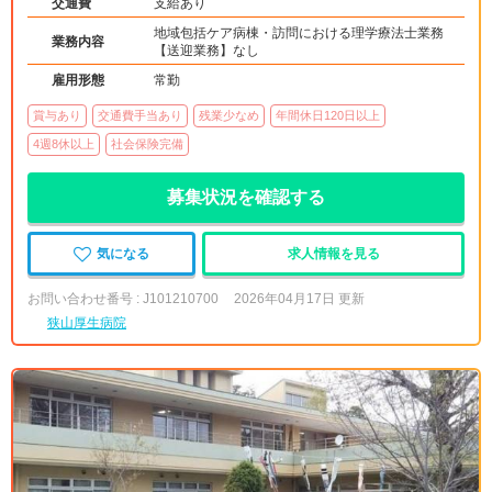
交通費
支給あり
地域包括ケア病棟・訪問における理学療法士業務
業務内容
【送迎業務】なし
雇用形態
常勤
賞与あり
交通費手当あり
残業少なめ
年間休日120日以上
4週8休以上
社会保険完備
募集状況を確認する
気になる
求人情報を見る
お問い合わせ番号 : J101210700
2026年04月17日 更新
狭山厚生病院