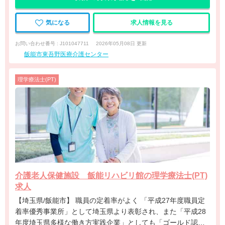
気になる
求人情報を見る
お問い合わせ番号 : J101047711
2026年05月08日 更新
飯能市東吾野医療介護センター
理学療法士(PT)
介護老人保健施設 飯能リハビリ館の理学療法士(PT)
求人
【埼玉県/飯能市】 職員の定着率がよく 「平成27年度職員定
着率優秀事業所」として埼玉県より表彰され、また「平成28
年度埼玉県多様な働き方実践企業」としても「ゴールド認