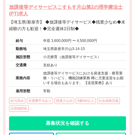
放課後等デイサービスこすもす片山第2の理学療法士
(PT)求人
【埼玉県/新座市】 ◆放課後等デイサービス◆残業少なめ◆未
経験の方も歓迎！◆完全週休2日制◆
給与
年収 3,600,000円 〜 4,500,000円
勤務地
埼玉県新座市片山3-14-15
施設形態
小児療育（放課後等デイサービス）
交通費
支給あり
放課後等デイサービスにおける発達支援・療育業
業務内容
務・リハビリ、機能訓練業務 稀に児童送迎をお願
いする場合もあります。 【送迎業務】あり
雇用形態
常勤
給与高め
交通費手当あり
残業少なめ
4週8休以上
社会保険完備
試用期間有
募集状況を確認する