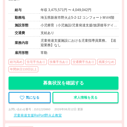
給与
年収 3,475,571円 〜 4,049,042円
勤務地
埼玉県新座市野火止5-2-12 コンフォートMⅥ4階
施設形態
小児療育（小児施設/児童発達支援/放課後等デイサ
ービス）
交通費
支給あり
児童発達支援施設における児童指導員業務。 【送
業務内容
迎業務】なし
雇用形態
常勤
給与高め
住宅手当あり
扶養手当あり
交通費手当あり
残業少なめ
年間休日110日以上
募集状況を確認する
気になる
求人情報を見る
お問い合わせ番号 : J101220860
2026年06月12日 更新
児童発達支援RePort野火止教室