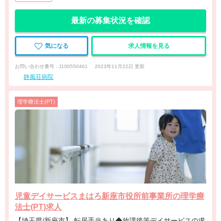
最新の募集状況を確認
気になる
求人情報を見る
お問い合わせ番号 : J100550461
2023年11月22日 更新
静風荘病院
理学療法士(PT)
児童デイサービスまはろ新座市役所前事業所の理学療
法士(PT)求人
【埼玉県/新座市】 転居手当あり◆放課後等デイサービスの求