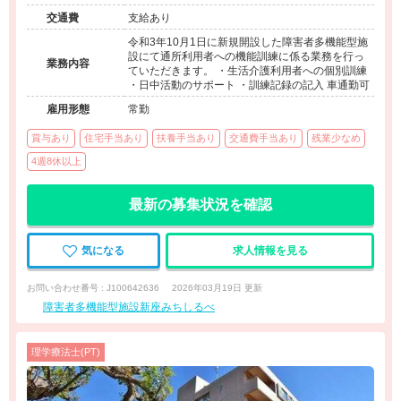
交通費
支給あり
令和3年10月1日に新規開設した障害者多機能型施
設にて通所利用者への機能訓練に係る業務を行っ
業務内容
ていただきます。 ・生活介護利用者への個別訓練
・日中活動のサポート ・訓練記録の記入 車通勤可
雇用形態
常勤
賞与あり
住宅手当あり
扶養手当あり
交通費手当あり
残業少なめ
4週8休以上
最新の募集状況を確認
気になる
求人情報を見る
お問い合わせ番号 : J100642636
2026年03月19日 更新
障害者多機能型施設新座みちしるべ
理学療法士(PT)