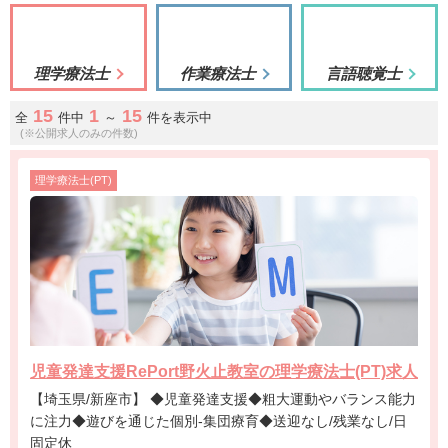
理学療法士
作業療法士
言語聴覚士
15
1
15
全
件中
～
件を表示中
(※公開求人のみの件数)
理学療法士(PT)
児童発達支援RePort野火止教室の理学療法士(PT)求人
【埼玉県/新座市】 ◆児童発達支援◆粗大運動やバランス能力
に注力◆遊びを通じた個別-集団療育◆送迎なし/残業なし/日
固定休