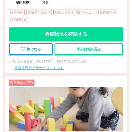
雇用形態
常勤
給与高め
交通費手当あり
残業少なめ
4週8休以上
社会保険完備
試用期間有
募集状況を確認する
気になる
求人情報を見る
お問い合わせ番号 : J101205234
2026年05月25日 更新
放課後等デイサービスこすもす
理学療法士(PT)