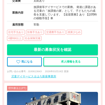
交通費
支給あり
放課後等デイサービスでの業務。 発達に課題があ
る児童の「放課後の家」として、子どもたちの成
業務内容
長を支援しています。 【送迎業務】あり 【訪問時
の移動手段】車
雇用形態
常勤
住宅手当あり
扶養手当あり
交通費手当あり
残業少なめ
4週8休以上
社会保険完備
最新の募集状況を確認
気になる
求人情報を見る
お問い合わせ番号 : J100613643
2026年03月19日 更新
児童デイサービスまはろ新座事業所
理学療法士(PT)