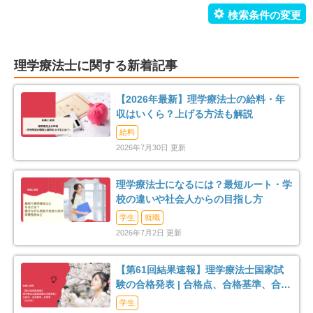
理学療法士に関する新着記事
【2026年最新】理学療法士の給料・年
収はいくら？上げる方法も解説
給料
2026年7月30日 更新
理学療法士になるには？最短ルート・学
校の違いや社会人からの目指し方
学生
就職
2026年7月2日 更新
【第61回結果速報】理学療法士国家試
験の合格発表 | 合格点、合格基準、合格
率（2026年）
学生