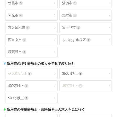
朝霞市
清瀬市
3
1
和光市
志木市
4
1
東久留米市
富士見市
4
3
西東京市
さいたま市桜区
5
4
武蔵野市
2
新座市
の理学療法士の求人を年収で絞り込む
300万以上
350万以上
6
6
400万以上
450万以上
1
0
500万以上
2
新座市
の作業療法士・言語聴覚士の求人を見に行く