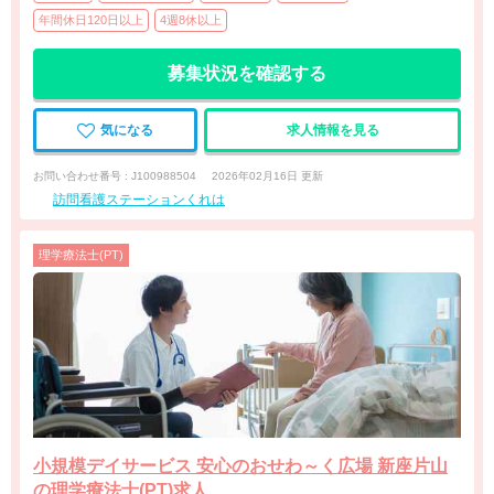
年間休日120日以上
4週8休以上
募集状況を確認する
気になる
求人情報を見る
お問い合わせ番号 : J100988504
2026年02月16日 更新
訪問看護ステーションくれは
理学療法士(PT)
小規模デイサービス 安心のおせわ～く広場 新座片山
の理学療法士(PT)求人