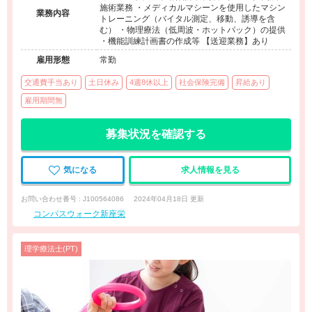
施術業務 ・メディカルマシーンを使用したマシン
業務内容
トレーニング（バイタル測定、移動、誘導を含
む） ・物理療法（低周波・ホットパック）の提供
・機能訓練計画書の作成等 【送迎業務】あり
雇用形態
常勤
交通費手当あり
土日休み
4週8休以上
社会保険完備
昇給あり
雇用期間無
募集状況を確認する
気になる
求人情報を見る
お問い合わせ番号 : J100564086
2024年04月18日 更新
コンパスウォーク新座栄
理学療法士(PT)