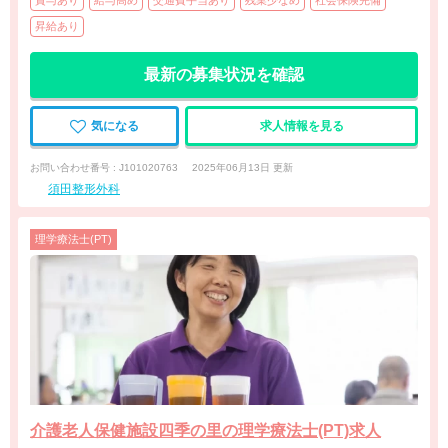
賞与あり
給与高め
交通費手当あり
残業少なめ
社会保険完備
昇給あり
最新の募集状況を確認
気になる
求人情報を見る
お問い合わせ番号 : J101020763
2025年06月13日 更新
須田整形外科
理学療法士(PT)
介護老人保健施設四季の里の理学療法士(PT)求人