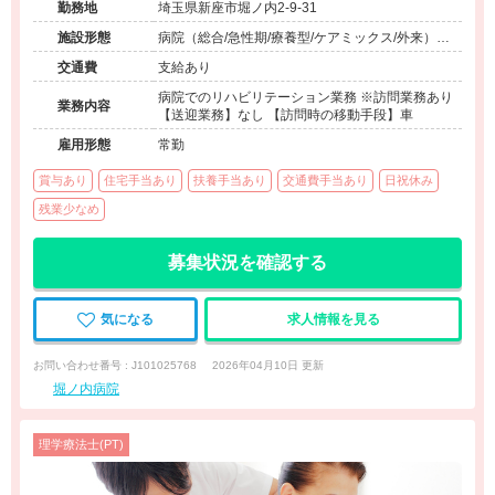
勤務地
埼玉県新座市堀ノ内2-9-31
施設形態
病院（総合/急性期/療養型/ケアミックス/外来）、
介護保険関連施設（訪問看護・リハ）
交通費
支給あり
病院でのリハビリテーション業務 ※訪問業務あり
業務内容
【送迎業務】なし 【訪問時の移動手段】車
雇用形態
常勤
賞与あり
住宅手当あり
扶養手当あり
交通費手当あり
日祝休み
残業少なめ
募集状況を確認する
気になる
求人情報を見る
お問い合わせ番号 : J101025768
2026年04月10日 更新
堀ノ内病院
理学療法士(PT)