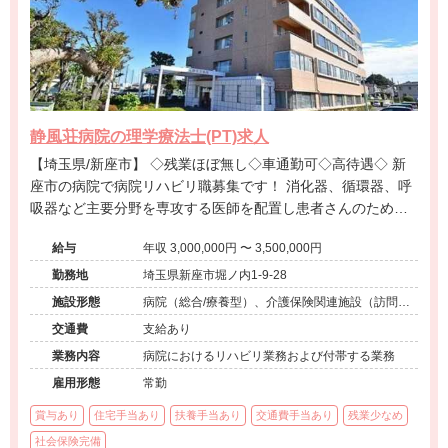
静風荘病院の理学療法士(PT)求人
【埼玉県/新座市】 ◇残業ほぼ無し◇車通勤可◇高待遇◇ 新
座市の病院で病院リハビリ職募集です！ 消化器、循環器、呼
吸器など主要分野を専攻する医師を配置し患者さんのために
なるチーム医療を実践することを心がけているため、他職種
給与
年収 3,000,000円 〜 3,500,000円
との連携も良いです！ 病状により、患者さんひとりひとりの
症状に適合した、粘り強いリハビリテーションを行なってお
勤務地
埼玉県新座市堀ノ内1-9-28
ります。
施設形態
病院（総合/療養型）、介護保険関連施設（訪問看
護・リハ）
交通費
支給あり
業務内容
病院におけるリハビリ業務および付帯する業務
雇用形態
常勤
賞与あり
住宅手当あり
扶養手当あり
交通費手当あり
残業少なめ
社会保険完備