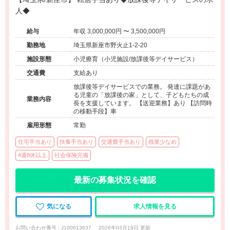
人◆
給与
年収 3,000,000円 〜 3,500,000円
勤務地
埼玉県新座市野火止1-2-20
施設形態
小児療育（小児施設/放課後等デイサービス）
交通費
支給あり
放課後等デイサービスでの業務。 発達に課題があ
る児童の「放課後の家」として、子どもたちの成
業務内容
長を支援しています。 【送迎業務】あり 【訪問時
の移動手段】車
雇用形態
常勤
住宅手当あり
扶養手当あり
交通費手当あり
残業少なめ
4週8休以上
社会保険完備
最新の募集状況を確認
気になる
求人情報を見る
お問い合わせ番号 : J100613637
2026年03月19日 更新