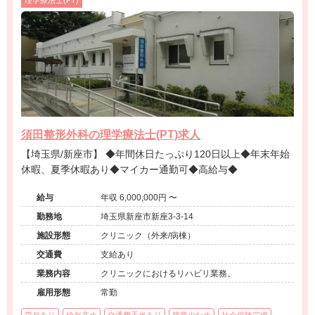
理学療法士(PT)
須田整形外科の理学療法士(PT)求人
【埼玉県/新座市】 ◆年間休日たっぷり120日以上◆年末年始
休暇、夏季休暇あり◆マイカー通勤可◆高給与◆
給与
年収 6,000,000円 〜
勤務地
埼玉県新座市新座3-3-14
施設形態
クリニック（外来/病棟）
交通費
支給あり
業務内容
クリニックにおけるリハビリ業務。
雇用形態
常勤