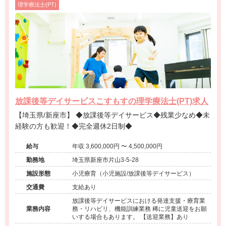
理学療法士(PT)
放課後等デイサービスこすもすの理学療法士(PT)求人
【埼玉県/新座市】 ◆放課後等デイサービス◆残業少なめ◆未
経験の方も歓迎！◆完全週休2日制◆
給与
年収 3,600,000円 〜 4,500,000円
勤務地
埼玉県新座市片山3-5-28
施設形態
小児療育（小児施設/放課後等デイサービス）
交通費
支給あり
放課後等デイサービスにおける発達支援・療育業
業務内容
務・リハビリ、機能訓練業務 稀に児童送迎をお願
いする場合もあります。 【送迎業務】あり