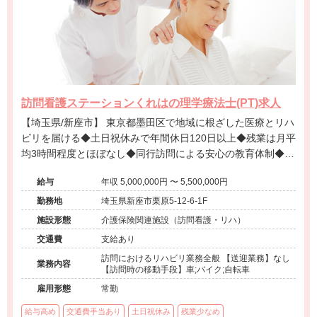
訪問看護ステーションくれはの理学療法士(PT)求人
【埼玉県/新座市】 東京都墨田区で地域に根ざした医療とリハ
ビリを届ける◆土日祝休みで年間休日120日以上◆残業は月平
均3時間程度とほぼなし◆同行訪問による安心の教育体制◆ラ
イフステージに合わせた柔軟な働き方が可能な訪問看護で
給与
年収 5,000,000円 〜 5,500,000円
す。
勤務地
埼玉県新座市栗原5-12-6-1F
施設形態
介護保険関連施設（訪問看護・リハ）
交通費
支給あり
訪問におけるリハビリ業務全般 【送迎業務】なし
業務内容
【訪問時の移動手段】車;バイク;自転車
雇用形態
常勤
給与高め
交通費手当あり
土日祝休み
残業少なめ