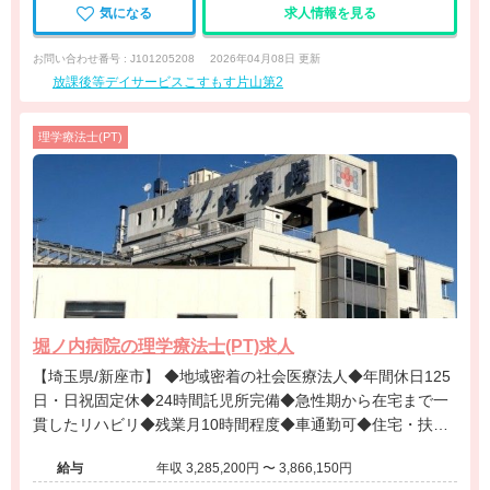
気になる
求人情報を見る
お問い合わせ番号 : J101205208
2026年04月08日 更新
放課後等デイサービスこすもす片山第2
理学療法士(PT)
堀ノ内病院の理学療法士(PT)求人
【埼玉県/新座市】 ◆地域密着の社会医療法人◆年間休日125
日・日祝固定休◆24時間託児所完備◆急性期から在宅まで一
貫したリハビリ◆残業月10時間程度◆車通勤可◆住宅・扶養
手当あり◆手厚い教育体制
給与
年収 3,285,200円 〜 3,866,150円