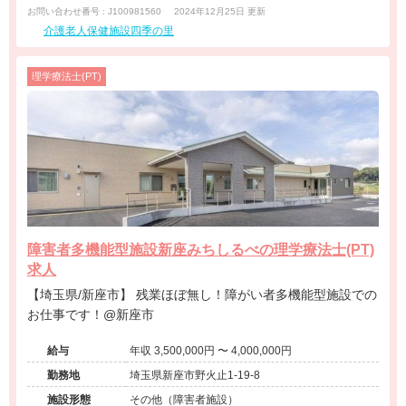
お問い合わせ番号 : J100981560
2024年12月25日 更新
介護老人保健施設四季の里
理学療法士(PT)
障害者多機能型施設新座みちしるべの理学療法士(PT)
求人
【埼玉県/新座市】 残業ほぼ無し！障がい者多機能型施設での
お仕事です！@新座市
給与
年収 3,500,000円 〜 4,000,000円
勤務地
埼玉県新座市野火止1-19-8
施設形態
その他（障害者施設）