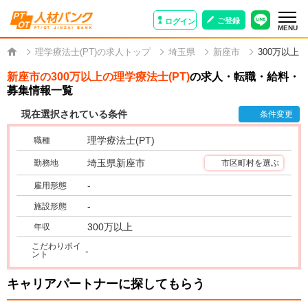
ご登録
ログイン
MENU
理学療法士(PT)の求人トップ
埼玉県
新座市
300万以上
新座市の300万以上の理学療法士(PT)
の求人・転職・給料・
募集情報一覧
現在選択されている条件
条件変更
理学療法士(PT)
職種
埼玉県新座市
勤務地
市区町村を選ぶ
-
雇用形態
-
施設形態
300万以上
年収
こだわりポイ
-
ント
キャリアパートナーに探してもらう