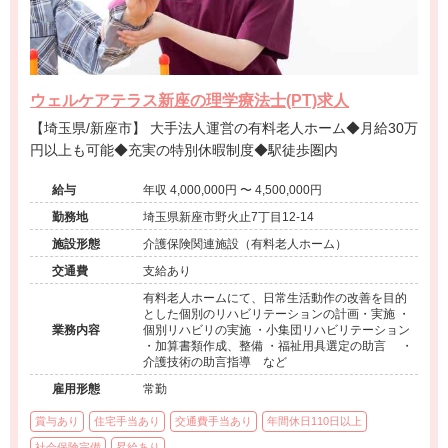
ウェルケアテラス新座の理学療法士(PT)求人
【埼玉県/新座市】 大手法人運営の有料老人ホーム◆月給30万
円以上も可能◆充実の特別休暇制度◆駅徒歩圏内
給与
年収 4,000,000円 〜 4,500,000円
勤務地
埼玉県新座市野火止7丁目12-14
施設形態
介護保険関連施設（有料老人ホーム）
交通費
支給あり
有料老人ホームにて、日常生活動作の改善を目的
とした個別のリハビリテーションの計画・実施 ・
業務内容
個別リハビリの実施 ・小集団リハビリテーション
・加算書類作成、整備 ・福祉用具選定の助言 ・
介護技術の助言指導 など
雇用形態
常勤
賞与あり
住宅手当あり
交通費手当あり
年間休日110日以上
社会保険完備
昇給あり