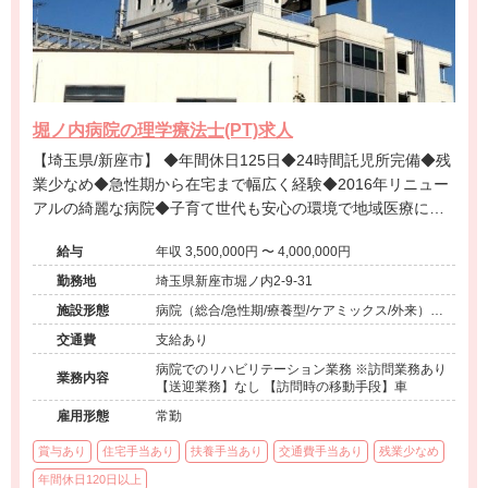
堀ノ内病院の理学療法士(PT)求人
【埼玉県/新座市】 ◆年間休日125日◆24時間託児所完備◆残
業少なめ◆急性期から在宅まで幅広く経験◆2016年リニュー
アルの綺麗な病院◆子育て世代も安心の環境で地域医療に貢
献できる病院
給与
年収 3,500,000円 〜 4,000,000円
勤務地
埼玉県新座市堀ノ内2-9-31
施設形態
病院（総合/急性期/療養型/ケアミックス/外来）、
介護保険関連施設（訪問看護・リハ）
交通費
支給あり
病院でのリハビリテーション業務 ※訪問業務あり
業務内容
【送迎業務】なし 【訪問時の移動手段】車
雇用形態
常勤
賞与あり
住宅手当あり
扶養手当あり
交通費手当あり
残業少なめ
年間休日120日以上