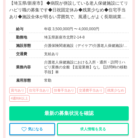
【埼玉県/新座市】 ◆病院が併設している老人保健施設にてリ
ハビリ職の募集です◆日祝固定休み◆残業少なめ◆住宅手当
あり◆施設全体が明るい雰囲気で、風通しがよく長期就業が
望める環境です◆個別リハビリがメイン◆強化型老健◆
給与
年収 3,500,000円 〜 4,000,000円
勤務地
埼玉県新座市北野2-14-8
施設形態
介護保険関連施設（デイケア/介護老人保健施設/訪
問看護・リハ）
交通費
支給あり
介護老人保健施設における入所・通所・訪問リハ
業務内容
ビリ業務の全般 【送迎業務】なし 【訪問時の移動
手段】車
雇用形態
常勤
賞与あり
住宅手当あり
扶養手当あり
交通費手当あり
残業少なめ
4週8休以上
最新の募集状況を確認
気になる
求人情報を見る