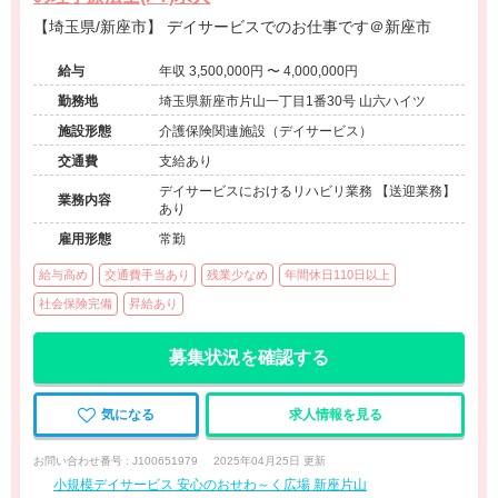
【埼玉県/新座市】 デイサービスでのお仕事です＠新座市
給与
年収 3,500,000円 〜 4,000,000円
勤務地
埼玉県新座市片山一丁目1番30号 山六ハイツ
施設形態
介護保険関連施設（デイサービス）
交通費
支給あり
デイサービスにおけるリハビリ業務 【送迎業務】
業務内容
あり
雇用形態
常勤
給与高め
交通費手当あり
残業少なめ
年間休日110日以上
社会保険完備
昇給あり
募集状況を確認する
気になる
求人情報を見る
お問い合わせ番号 : J100651979
2025年04月25日 更新
小規模デイサービス 安心のおせわ～く広場 新座片山