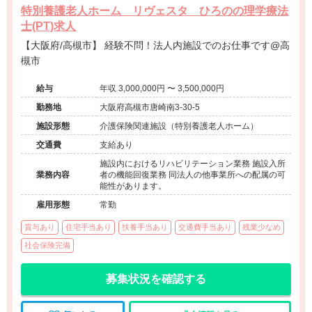
特別養護老人ホーム リヴェスタ ひろのの理学療法
士(PT)求人
【大阪府/高槻市】 経験不問！法人内施設でのお仕事です@高
槻市
給与
年収 3,000,000円 〜 3,500,000円
勤務地
大阪府高槻市唐崎南3-30-5
施設形態
介護保険関連施設（特別養護老人ホーム）
交通費
支給あり
施設内におけるリハビリテーション業務 施設入所
業務内容
者の機能回復業務 同法人の他事業所への配属の可
能性があります。
雇用形態
常勤
賞与あり
住宅手当あり
扶養手当あり
交通費手当あり
残業少なめ
社会保険完備
募集状況を確認する