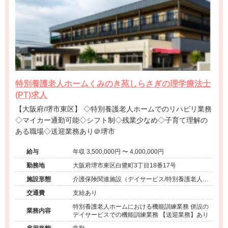
特別養護老人ホームくみのき苑しらさぎの理学療法士
(PT)求人
【大阪府/堺市東区】 ◇特別養護老人ホームでのリハビリ業務
◇マイカー通勤可能◇シフト制◇残業少なめ◇子育て理解の
ある職場◇送迎業務あり＠堺市
給与
年収 3,500,000円 〜 4,000,000円
勤務地
大阪府堺市東区白鷺町3丁目18番17号
施設形態
介護保険関連施設（デイサービス/特別養護老人ホ
ーム）
交通費
支給あり
特別養護老人ホームにおける機能訓練業務 併設の
業務内容
デイサービスでの機能訓練業務 【送迎業務】あり