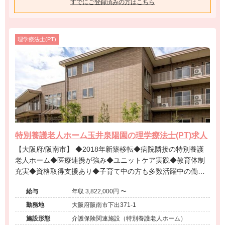
すでにご登録済みの方はこちら
理学療法士(PT)
特別養護老人ホーム玉井泉陽園の理学療法士(PT)求人
【大阪府/阪南市】 ◆2018年新築移転◆病院隣接の特別養護
老人ホーム◆医療連携が強み◆ユニットケア実践◆教育体制
充実◆資格取得支援あり◆子育て中の方も多数活躍中の働き
やすい環境です。
給与
年収 3,822,000円 〜
勤務地
大阪府阪南市下出371-1
施設形態
介護保険関連施設（特別養護老人ホーム）