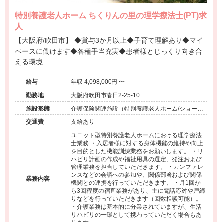
特別養護老人ホーム ちくりんの里の理学療法士(PT)求
人
【大阪府/吹田市】 ◆賞与3か月以上◆子育て理解あり◆マイ
ペースに働けます◆各種手当充実◆患者様とじっくり向き合
える環境
給与
年収 4,098,000円 〜
勤務地
大阪府吹田市春日2-25-10
施設形態
介護保険関連施設（特別養護老人ホーム/ショート
ステイ）
交通費
支給あり
ユニット型特別養護老人ホームにおける理学療法
士業務 ・入居者様に対する身体機能の維持や向上
を目的とした機能訓練業務をお願いします。 ・リ
ハビリ計画の作成や福祉用具の選定、発注および
管理業務を担当していただきます。 ・カンファレ
ンスなどの会議への参加や、関係部署および関係
業務内容
機関との連携を行っていただきます。 ・月1回か
ら3回程度の宿直業務があり、主に電話応対や戸締
りなどを行っていただきます（回数相談可能）。
・介護業務は基本的に分業されていますが、生活
リハビリの一環として携わっていただく場合もあ