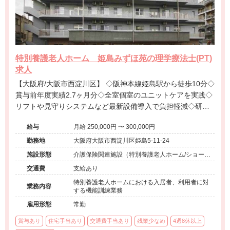
特別養護老人ホーム 姫島みずほ苑の理学療法士(PT)
求人
【大阪府/大阪市西淀川区】 ◇阪神本線姫島駅から徒歩10分◇
賞与前年度実績2.7ヶ月分◇全室個室のユニットケアを実践◇
リフトや見守りシステムなど最新設備導入で負担軽減◇研修
制度充実◇多職種連携がスムーズで働きやすい環境が整った
給与
月給 250,000円 〜 300,000円
特別養護老人ホームです。
勤務地
大阪府大阪市西淀川区姫島5-11-24
施設形態
介護保険関連施設（特別養護老人ホーム/ショート
ステイ）
交通費
支給あり
特別養護老人ホームにおける入居者、利用者に対
業務内容
する機能訓練業務
雇用形態
常勤
賞与あり
住宅手当あり
交通費手当あり
残業少なめ
4週8休以上