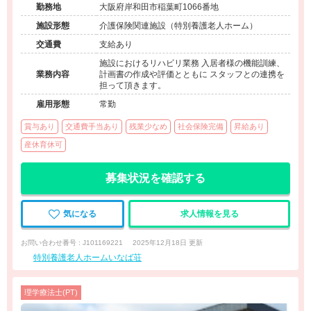
勤務地
大阪府岸和田市稲葉町1066番地
施設形態
介護保険関連施設（特別養護老人ホーム）
交通費
支給あり
施設におけるリハビリ業務 入居者様の機能訓練、
業務内容
計画書の作成や評価とともに スタッフとの連携を
担って頂きます。
雇用形態
常勤
賞与あり
交通費手当あり
残業少なめ
社会保険完備
昇給あり
産休育休可
募集状況を確認する
気になる
求人情報を見る
お問い合わせ番号 : J101169221
2025年12月18日 更新
特別養護老人ホームいなば荘
理学療法士(PT)