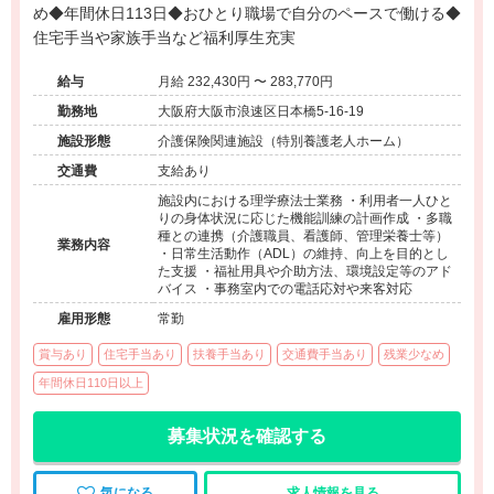
め◆年間休日113日◆おひとり職場で自分のペースで働ける◆
住宅手当や家族手当など福利厚生充実
給与
月給 232,430円 〜 283,770円
勤務地
大阪府大阪市浪速区日本橋5-16-19
施設形態
介護保険関連施設（特別養護老人ホーム）
交通費
支給あり
施設内における理学療法士業務 ・利用者一人ひと
りの身体状況に応じた機能訓練の計画作成 ・多職
種との連携（介護職員、看護師、管理栄養士等）
業務内容
・日常生活動作（ADL）の維持、向上を目的とし
た支援 ・福祉用具や介助方法、環境設定等のアド
バイス ・事務室内での電話応対や来客対応
雇用形態
常勤
賞与あり
住宅手当あり
扶養手当あり
交通費手当あり
残業少なめ
年間休日110日以上
募集状況を確認する
気になる
求人情報を見る