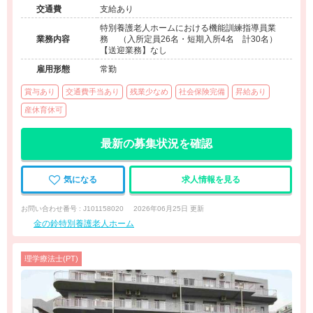
交通費
支給あり
特別養護老人ホームにおける機能訓練指導員業
業務内容
務 （入所定員26名・短期入所4名 計30名）
【送迎業務】なし
雇用形態
常勤
賞与あり
交通費手当あり
残業少なめ
社会保険完備
昇給あり
産休育休可
最新の募集状況を確認
気になる
求人情報を見る
お問い合わせ番号 : J101158020
2026年06月25日 更新
金の鈴特別養護老人ホーム
理学療法士(PT)