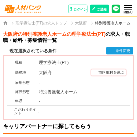
ご登録
ログイン
MENU
理学療法士(PT)の求人トップ
大阪府
特別養護老人ホーム
大阪府の特別養護老人ホームの理学療法士(PT)
の求人・転
職・給料・募集情報一覧
現在選択されている条件
条件変更
理学療法士(PT)
職種
大阪府
勤務地
市区町村を選ぶ
-
雇用形態
特別養護老人ホーム
施設形態
-
年収
こだわりポイ
-
ント
キャリアパートナーに探してもらう