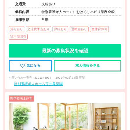
交通費
支給あり
業務内容
特別養護老人ホームにおけるリハビリ業務全般
雇用形態
常勤
賞与あり
交通費手当あり
昇給あり
退職金あり
産休育休可
試用期間有
最新の募集状況を確認
気になる
求人情報を見る
お問い合わせ番号 : J101148997
2026年03月24日 更新
特別養護老人ホーム玉井泉陽園
理学療法士(PT)