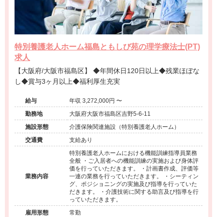
特別養護老人ホーム福島ともしび苑の理学療法士(PT)
求人
【大阪府/大阪市福島区】 ◆年間休日120日以上◆残業ほぼな
し◆賞与3ヶ月以上◆福利厚生充実
給与
年収 3,272,000円 〜
勤務地
大阪府大阪市福島区吉野5-6-11
施設形態
介護保険関連施設（特別養護老人ホーム）
交通費
支給あり
特別養護老人ホームにおける機能訓練指導員業務
全般 ・ご入居者への機能訓練の実施および身体評
価を行っていただきます。 ・計画書作成、評価等
業務内容
一連の業務を行っていただきます。 ・シーティン
グ、ポジショニングの実施及び指導を行っていた
だきます。 ・介護技術に関する助言及び指導を行
っていただきます。
雇用形態
常勤