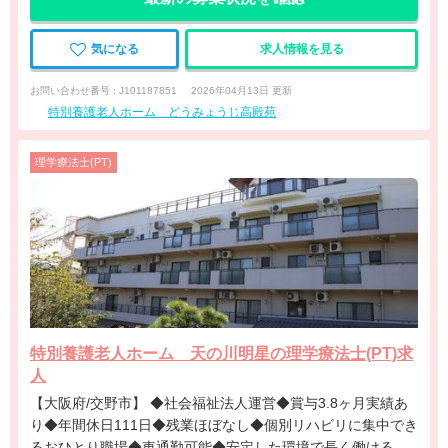
気になる
求人情報を見る
お問い合わせ番号 : J101187851
2026年04月13日 更新
特別養護老人ホーム どうみょうじ高殿苑
理学療法士(PT)
特別養護老人ホーム 天の川明星の理学療法士(PT)求
人
【大阪府/交野市】 ◆社会福祉法人運営◆賞与3.8ヶ月実績あ
り◆年間休日111日◆残業ほぼなし◆個別リハビリに集中でき
るおひとり職場◆車通勤可能◆安定した環境で長く働ける特