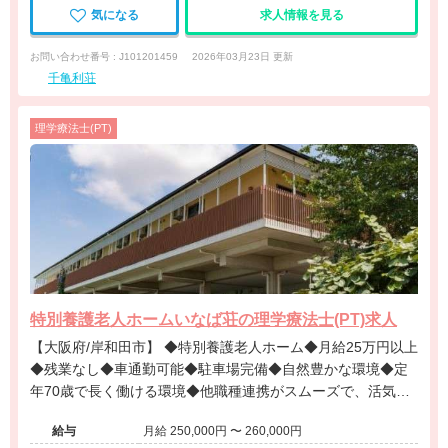
気になる
求人情報を見る
お問い合わせ番号 : J101201459
2026年03月23日 更新
千亀利荘
理学療法士(PT)
特別養護老人ホームいなば荘の理学療法士(PT)求人
【大阪府/岸和田市】 ◆特別養護老人ホーム◆月給25万円以上
◆残業なし◆車通勤可能◆駐車場完備◆自然豊かな環境◆定
年70歳で長く働ける環境◆他職種連携がスムーズで、活気あ
る職場です！
給与
月給 250,000円 〜 260,000円