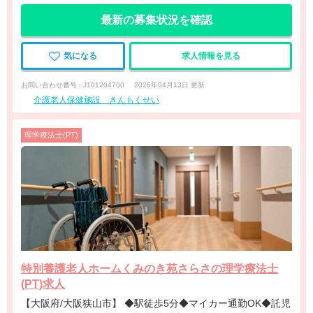
最新の募集状況を確認
気になる
求人情報を見る
お問い合わせ番号 : J101204700
2026年04月13日 更新
介護老人保健施設 きんもくせい
理学療法士(PT)
特別養護老人ホームくみのき苑さらさの理学療法士
(PT)求人
【大阪府/大阪狭山市】 ◆駅徒歩5分◆マイカー通勤OK◆託児