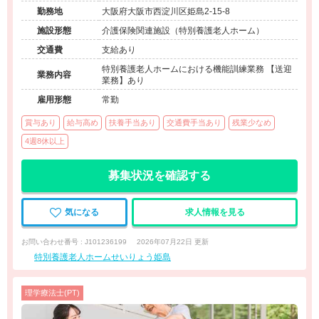
勤務地
大阪府大阪市西淀川区姫島2-15-8
施設形態
介護保険関連施設（特別養護老人ホーム）
交通費
支給あり
特別養護老人ホームにおける機能訓練業務 【送迎
業務内容
業務】あり
雇用形態
常勤
賞与あり
給与高め
扶養手当あり
交通費手当あり
残業少なめ
4週8休以上
募集状況を確認する
気になる
求人情報を見る
お問い合わせ番号 : J101236199
2026年07月22日 更新
特別養護老人ホームせいりょう姫島
理学療法士(PT)