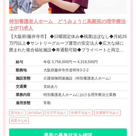
特別養護老人ホーム どうみょうじ高殿苑の理学療法
士(PT)求人
【大阪府/藤井寺市】 ◆日曜固定休み◆残業ほぼなし◆月給25
万円以上◆サントリーグループ運営の安定法人◆広大な緑に
囲まれた複合福祉施設◆車通勤可能◆プライベートと両立し
ながら地域福祉に貢献できる環境です。
給与
年収 3,756,000円 〜 4,318,500円
勤務地
大阪府藤井寺市道明寺3-2-2
施設形態
介護保険関連施設（特別養護老人ホーム）
交通費
支給あり
業務内容
特別養護老人ホームにおける理学療法士業務
雇用形態
常勤
賞与あり
給与高め
住宅手当あり
扶養手当あり
交通費手当あり
残業少なめ
最新の募集状況を確認