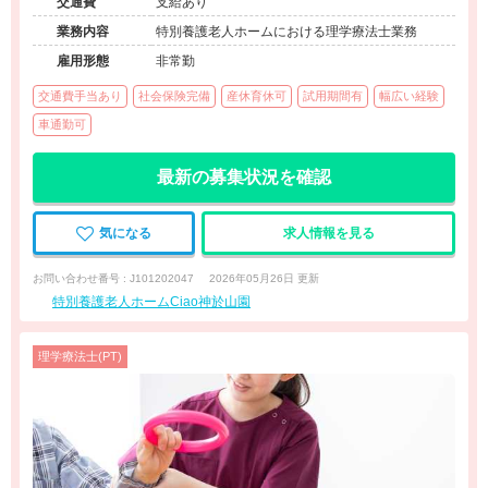
交通費
支給あり
業務内容
特別養護老人ホームにおける理学療法士業務
雇用形態
非常勤
交通費手当あり
社会保険完備
産休育休可
試用期間有
幅広い経験
車通勤可
最新の募集状況を確認
気になる
求人情報を見る
お問い合わせ番号 : J101202047
2026年05月26日 更新
特別養護老人ホームCiao神於山園
理学療法士(PT)