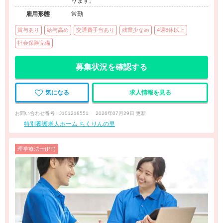
ります。
雇用形態
常勤
賞与あり
給与高め
交通費手当あり
残業少なめ
4週8休以上
社会保険完備
募集状況を確認する
気になる
求人情報を見る
お問い合わせ番号 : J101218551
2026年07月29日 更新
特別養護老人ホーム ちくりんの里
理学療法士(PT)