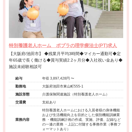
特別養護老人ホーム ポプラの理学療法士(PT)求人
【大阪府/池田市】 ◆残業月平均3時間◆マイカー通勤可◆定
年65歳で長く働ける◆賞与実績2.2ヶ月分◆入社祝い金あり◆
施設未経験相談可
給与
年収 3,897,428円 〜
勤務地
大阪府池田市東山町555-1
施設形態
介護保険関連施設（特別養護老人ホーム）
交通費
支給あり
特別養護老人ホームにおける入居者様の身体機能
および生活機能向上を目的とした個別機能訓練業
業務内容
務 ・機能訓練計画の作成、実施、評価、記録など
の一連の業務 ・上記に付随する事務作業（事務フ
ォーマットあり）