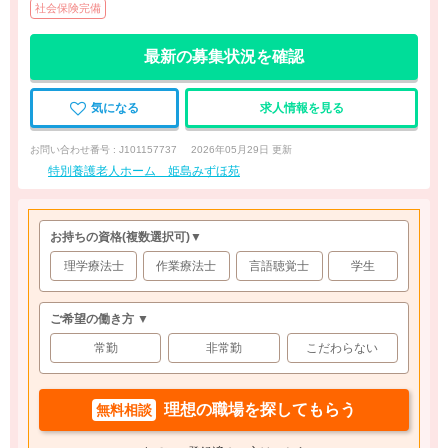
社会保険完備
最新の募集状況を確認
気になる
求人情報を見る
お問い合わせ番号 : J101157737
2026年05月29日 更新
特別養護老人ホーム 姫島みずほ苑
お持ちの資格
(複数選択可)
▼
理学療法士
作業療法士
言語聴覚士
学生
ご希望の働き方 ▼
常勤
非常勤
こだわらない
理想の職場を探してもらう
無料相談