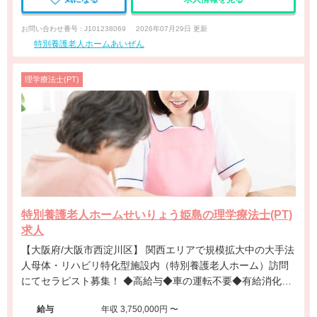
お問い合わせ番号 : J101238069
2026年07月29日 更新
特別養護老人ホームあいぜん
理学療法士(PT)
特別養護老人ホームせいりょう姫島の理学療法士(PT)
求人
【大阪府/大阪市西淀川区】 関西エリアで規模拡大中の大手法
人母体・リハビリ特化型施設内（特別養護老人ホーム）訪問
にてセラピスト募集！ ◆高給与◆車の運転不要◆有給消化率
約90％◆近畿・関西エリアに多数施設展開する大手法人◆事
給与
年収 3,750,000円 〜
業拡大に伴う増員募集