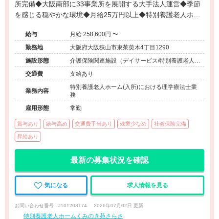
所完備◆大阪南部に33事業所を展開する大手法人運営◆季節
を感じる穏やかな環境◆月給25万円以上◆特別養護老人ホー
ムにて利用者様の終の住処を支えるお仕事です。
給与
月給 258,600円 〜
勤務地
大阪府大阪狭山市東茱萸木4丁目1290
施設形態
介護保険関連施設（デイサービス/特別養護老人ホ
ーム）
交通費
支給あり
特別養護老人ホーム(入所)における理学療法士業
業務内容
務
雇用形態
常勤
賞与あり
給与高め
交通費手当あり
残業少なめ
社会保険完備
昇給あり
最新の募集状況を確認
気になる
求人情報を見る
お問い合わせ番号 : J101203174
2026年07月02日 更新
特別養護老人ホームくみのき苑さらさ