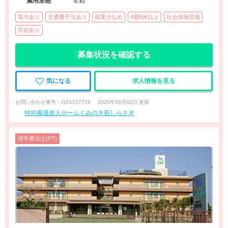
雇用形態
常勤
賞与あり
交通費手当あり
残業少なめ
4週8休以上
社会保険完備
昇給あり
募集状況を確認する
気になる
求人情報を見る
お問い合わせ番号 : J101037725
2025年06月02日 更新
特別養護老人ホームくみのき苑しらさぎ
理学療法士(PT)