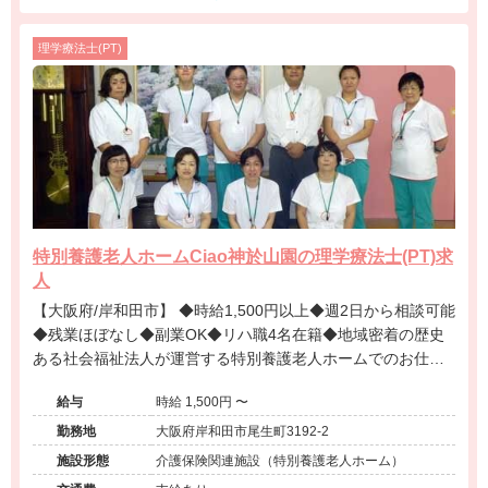
理学療法士(PT)
特別養護老人ホームCiao神於山園の理学療法士(PT)求
人
【大阪府/岸和田市】 ◆時給1,500円以上◆週2日から相談可能
◆残業ほぼなし◆副業OK◆リハ職4名在籍◆地域密着の歴史
ある社会福祉法人が運営する特別養護老人ホームでのお仕事
です。
給与
時給 1,500円 〜
勤務地
大阪府岸和田市尾生町3192-2
施設形態
介護保険関連施設（特別養護老人ホーム）