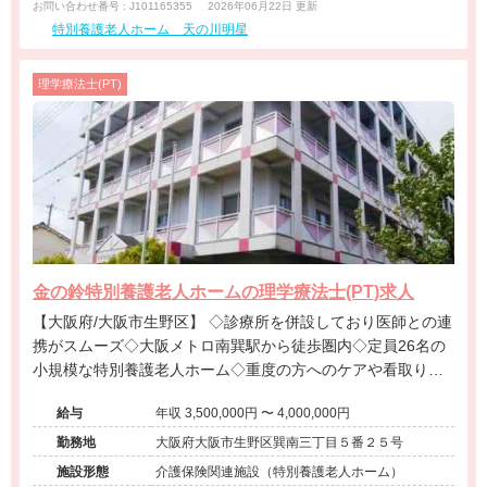
お問い合わせ番号 : J101165355
2026年06月22日 更新
特別養護老人ホーム 天の川明星
理学療法士(PT)
金の鈴特別養護老人ホームの理学療法士(PT)求人
【大阪府/大阪市生野区】 ◇診療所を併設しており医師との連
携がスムーズ◇大阪メトロ南巽駅から徒歩圏内◇定員26名の
小規模な特別養護老人ホーム◇重度の方へのケアや看取りに
携わりたい方におすすめ◇法人内で保育園も運営しており安
給与
年収 3,500,000円 〜 4,000,000円
定した経営基盤があります。
勤務地
大阪府大阪市生野区巽南三丁目５番２５号
施設形態
介護保険関連施設（特別養護老人ホーム）