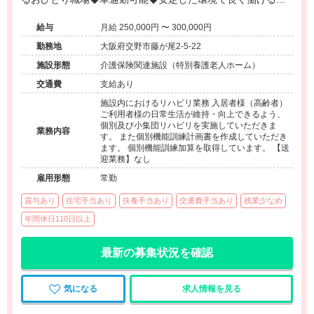
別養護老人ホームです。
給与
月給 250,000円 〜 300,000円
勤務地
大阪府交野市藤が尾2-5-22
施設形態
介護保険関連施設（特別養護老人ホーム）
交通費
支給あり
施設内におけるリハビリ業務 入居者様（高齢者）
ご利用者様の日常生活が維持・向上できるよう、
個別及び小集団リハビリを実施していただきま
業務内容
す。 また個別機能訓練計画書を作成していただき
ます。 個別機能訓練加算を取得しています。 【送
迎業務】なし
雇用形態
常勤
賞与あり
住宅手当あり
扶養手当あり
交通費手当あり
残業少なめ
年間休日110日以上
最新の募集状況を確認
気になる
求人情報を見る