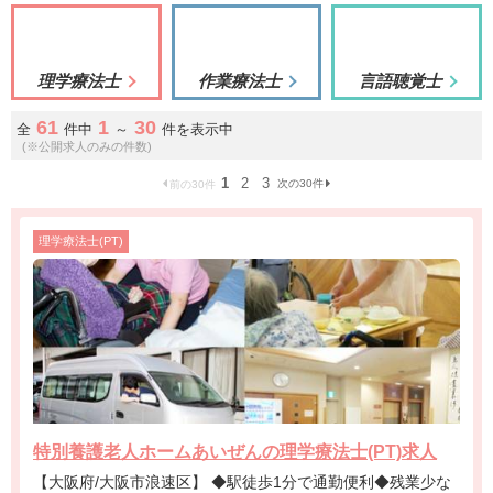
理学療法士
作業療法士
言語聴覚士
61
1
30
全
件中
～
件を表示中
(※公開求人のみの件数)
1
2
3
次の30件
前の30件
理学療法士(PT)
特別養護老人ホームあいぜんの理学療法士(PT)求人
【大阪府/大阪市浪速区】 ◆駅徒歩1分で通勤便利◆残業少な