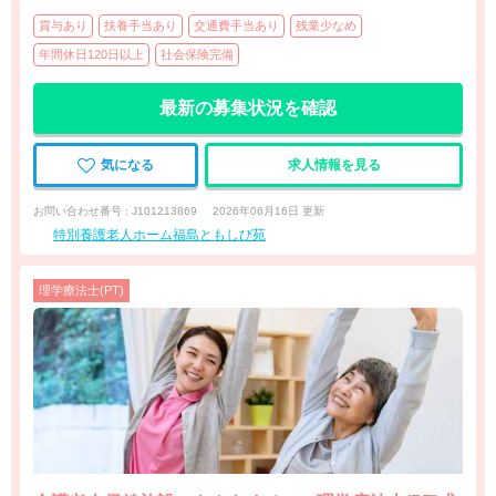
賞与あり
扶養手当あり
交通費手当あり
残業少なめ
年間休日120日以上
社会保険完備
最新の募集状況を確認
気になる
求人情報を見る
お問い合わせ番号 : J101213869
2026年06月16日 更新
特別養護老人ホーム福島ともしび苑
理学療法士(PT)