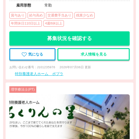
雇用形態
常勤
賞与あり
給与高め
交通費手当あり
残業少なめ
年間休日110日以上
4週8休以上
募集状況を確認する
気になる
求人情報を見る
お問い合わせ番号 : J101235976
2026年07月06日 更新
特別養護老人ホーム ポプラ
理学療法士(PT)