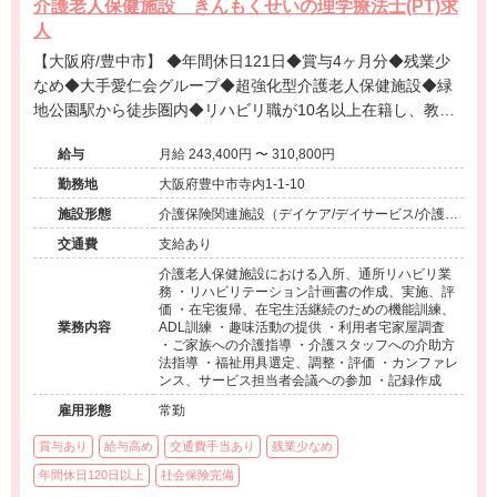
介護老人保健施設 きんもくせいの理学療法士(PT)求
人
【大阪府/豊中市】 ◆年間休日121日◆賞与4ヶ月分◆残業少
なめ◆大手愛仁会グループ◆超強化型介護老人保健施設◆緑
地公園駅から徒歩圏内◆リハビリ職が10名以上在籍し、教
育・フォロー体制も抜群の環境です！
給与
月給 243,400円 〜 310,800円
勤務地
大阪府豊中市寺内1-1-10
施設形態
介護保険関連施設（デイケア/デイサービス/介護老
人保健施設/特別養護老人ホーム/訪問看護・リハ）
交通費
支給あり
介護老人保健施設における入所、通所リハビリ業
務 ・リハビリテーション計画書の作成、実施、評
価 ・在宅復帰、在宅生活継続のための機能訓練、
業務内容
ADL訓練 ・趣味活動の提供 ・利用者宅家屋調査
・ご家族への介護指導 ・介護スタッフへの介助方
法指導 ・福祉用具選定、調整・評価 ・カンファレ
ンス、サービス担当者会議への参加 ・記録作成
雇用形態
常勤
賞与あり
給与高め
交通費手当あり
残業少なめ
年間休日120日以上
社会保険完備