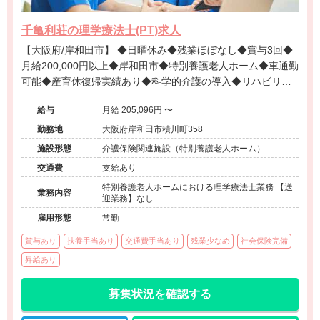
千亀利荘の理学療法士(PT)求人
【大阪府/岸和田市】 ◆日曜休み◆残業ほぼなし◆賞与3回◆
月給200,000円以上◆岸和田市◆特別養護老人ホーム◆車通勤
可能◆産育休復帰実績あり◆科学的介護の導入◆リハビリへ
の期待が高い職場◆経験を評価◆地域に根差した安定法人
給与
月給 205,096円 〜
「社会福祉法人正豊会」が運営する施設です。
勤務地
大阪府岸和田市積川町358
施設形態
介護保険関連施設（特別養護老人ホーム）
交通費
支給あり
特別養護老人ホームにおける理学療法士業務 【送
業務内容
迎業務】なし
雇用形態
常勤
賞与あり
扶養手当あり
交通費手当あり
残業少なめ
社会保険完備
昇給あり
募集状況を確認する