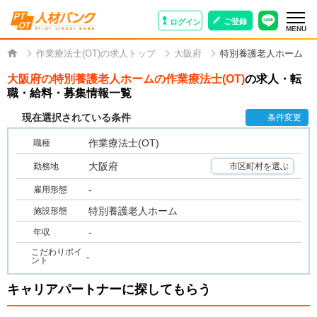
ご登録
ログイン
MENU
作業療法士(OT)の求人トップ
大阪府
特別養護老人ホーム
大阪府の特別養護老人ホームの作業療法士(OT)
の求人・転
職・給料・募集情報一覧
現在選択されている条件
条件変更
作業療法士(OT)
職種
大阪府
勤務地
市区町村を選ぶ
-
雇用形態
特別養護老人ホーム
施設形態
-
年収
こだわりポイ
-
ント
キャリアパートナーに探してもらう