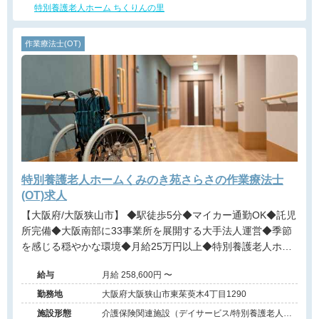
特別養護老人ホーム ちくりんの里
作業療法士(OT)
特別養護老人ホームくみのき苑さらさの作業療法士
(OT)求人
【大阪府/大阪狭山市】 ◆駅徒歩5分◆マイカー通勤OK◆託児
所完備◆大阪南部に33事業所を展開する大手法人運営◆季節
を感じる穏やかな環境◆月給25万円以上◆特別養護老人ホー
ムにて利用者様の終の住処を支えるお仕事です。
給与
月給 258,600円 〜
勤務地
大阪府大阪狭山市東茱萸木4丁目1290
施設形態
介護保険関連施設（デイサービス/特別養護老人ホ