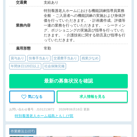
交通費
支給あり
特別養護老人ホームにおける機能訓練指導員業務
全般 ・ご入居者への機能訓練の実施および身体評
価を行っていただきます。 ・計画書作成、評価等
業務内容
一連の業務を行っていただきます。 ・シーティン
グ、ポジショニングの実施及び指導を行っていた
だきます。 ・介護技術に関する助言及び指導を行
っていただきます。
雇用形態
常勤
賞与あり
扶養手当あり
交通費手当あり
残業少なめ
年間休日120日以上
社会保険完備
最新の募集状況を確認
気になる
求人情報を見る
お問い合わせ番号 : J101213872
2026年06月16日 更新
特別養護老人ホーム福島ともしび苑
作業療法士(OT)