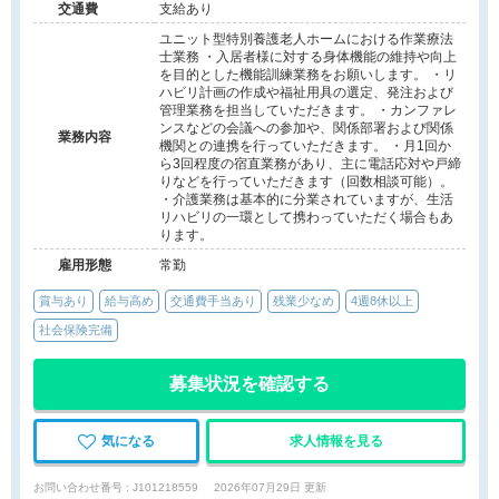
交通費
支給あり
ユニット型特別養護老人ホームにおける作業療法
士業務 ・入居者様に対する身体機能の維持や向上
を目的とした機能訓練業務をお願いします。 ・リ
ハビリ計画の作成や福祉用具の選定、発注および
管理業務を担当していただきます。 ・カンファレ
ンスなどの会議への参加や、関係部署および関係
業務内容
機関との連携を行っていただきます。 ・月1回か
ら3回程度の宿直業務があり、主に電話応対や戸締
りなどを行っていただきます（回数相談可能）。
・介護業務は基本的に分業されていますが、生活
リハビリの一環として携わっていただく場合もあ
ります。
雇用形態
常勤
賞与あり
給与高め
交通費手当あり
残業少なめ
4週8休以上
社会保険完備
募集状況を確認する
気になる
求人情報を見る
お問い合わせ番号 : J101218559
2026年07月29日 更新