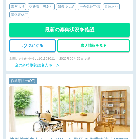
賞与あり
交通費手当あり
残業少なめ
社会保険完備
昇給あり
産休育休可
最新の募集状況を確認
気になる
求人情報を見る
お問い合わせ番号 : J101158021
2026年06月25日 更新
金の鈴特別養護老人ホーム
作業療法士(OT)