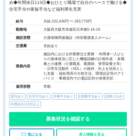
め◆年間休日113日◆おひとり職場で自分のペースで働ける◆
住宅手当や家族手当など福利厚生充実
給与
月給 232,430円 〜 283,770円
勤務地
大阪府大阪市浪速区日本橋5-16-19
施設形態
介護保険関連施設（特別養護老人ホーム）
交通費
支給あり
施設内における作業療法士業務 ・利用者一人ひと
りの身体状況に応じた機能訓練の計画作成 ・多職
種との連携（介護職員、看護師、管理栄養士等）
業務内容
・日常生活動作（ADL）の維持、向上を目的とし
た支援 ・福祉用具や介助方法、環境設定等のアド
バイス ・事務室内での電話応対や来客対応
雇用形態
常勤
賞与あり
住宅手当あり
扶養手当あり
交通費手当あり
残業少なめ
年間休日110日以上
募集状況を確認する
気になる
求人情報を見る