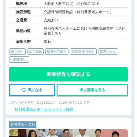
勤務地
大阪府大阪市西淀川区姫島2-15-8
施設形態
介護保険関連施設（特別養護老人ホーム）
交通費
支給あり
特別養護老人ホームにおける機能訓練業務 【送迎
業務内容
業務】あり
雇用形態
常勤
賞与あり
給与高め
扶養手当あり
交通費手当あり
残業少なめ
4週8休以上
募集状況を確認する
気になる
求人情報を見る
お問い合わせ番号 : J101236200
2026年07月22日 更新
特別養護老人ホームせいりょう姫島
作業療法士(OT)