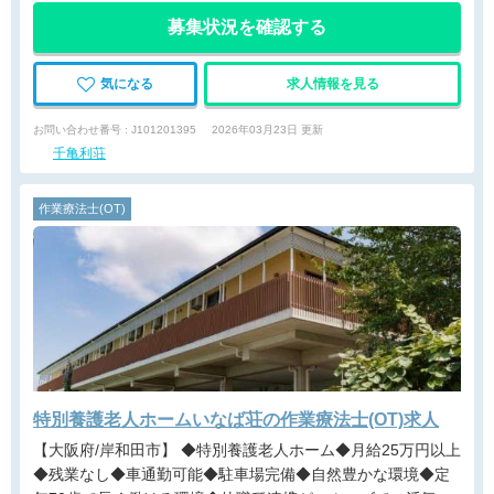
募集状況を確認する
気になる
求人情報を見る
お問い合わせ番号 : J101201395
2026年03月23日 更新
千亀利荘
作業療法士(OT)
特別養護老人ホームいなば荘の作業療法士(OT)求人
【大阪府/岸和田市】 ◆特別養護老人ホーム◆月給25万円以上
◆残業なし◆車通勤可能◆駐車場完備◆自然豊かな環境◆定