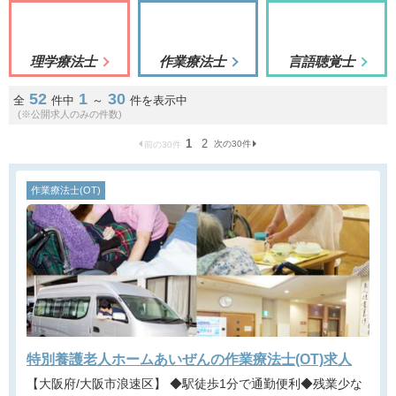
理学療法士
作業療法士
言語聴覚士
52
1
30
全
件中
～
件を表示中
(※公開求人のみの件数)
1
2
次の30件
前の30件
作業療法士(OT)
特別養護老人ホームあいぜんの作業療法士(OT)求人
【大阪府/大阪市浪速区】 ◆駅徒歩1分で通勤便利◆残業少な