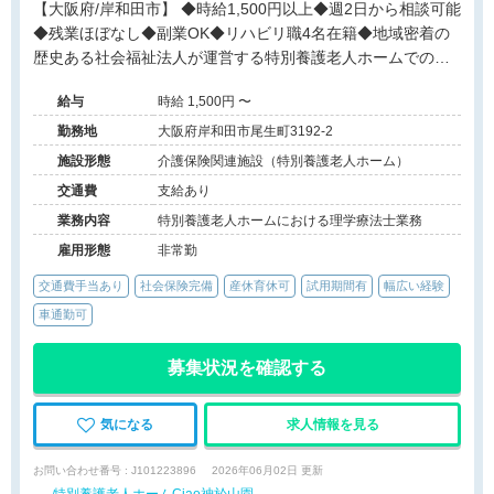
【大阪府/岸和田市】 ◆時給1,500円以上◆週2日から相談可能
◆残業ほぼなし◆副業OK◆リハビリ職4名在籍◆地域密着の
歴史ある社会福祉法人が運営する特別養護老人ホームでのお
仕事です。
給与
時給 1,500円 〜
勤務地
大阪府岸和田市尾生町3192-2
施設形態
介護保険関連施設（特別養護老人ホーム）
交通費
支給あり
業務内容
特別養護老人ホームにおける理学療法士業務
雇用形態
非常勤
交通費手当あり
社会保険完備
産休育休可
試用期間有
幅広い経験
車通勤可
募集状況を確認する
気になる
求人情報を見る
お問い合わせ番号 : J101223896
2026年06月02日 更新