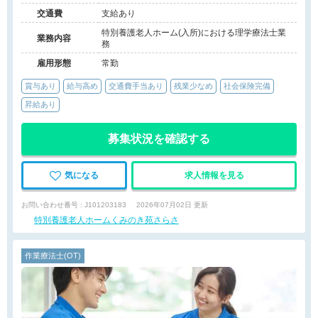
ーム）
交通費
支給あり
特別養護老人ホーム(入所)における理学療法士業
業務内容
務
雇用形態
常勤
賞与あり
給与高め
交通費手当あり
残業少なめ
社会保険完備
昇給あり
募集状況を確認する
気になる
求人情報を見る
お問い合わせ番号 : J101203183
2026年07月02日 更新
特別養護老人ホームくみのき苑さらさ
作業療法士(OT)