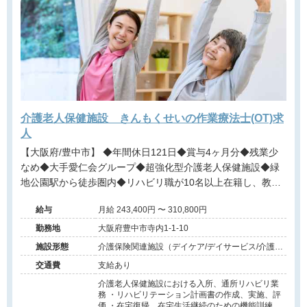
介護老人保健施設 きんもくせいの作業療法士(OT)求
人
【大阪府/豊中市】 ◆年間休日121日◆賞与4ヶ月分◆残業少
なめ◆大手愛仁会グループ◆超強化型介護老人保健施設◆緑
地公園駅から徒歩圏内◆リハビリ職が10名以上在籍し、教
育・フォロー体制も抜群の環境です！
給与
月給 243,400円 〜 310,800円
勤務地
大阪府豊中市寺内1-1-10
施設形態
介護保険関連施設（デイケア/デイサービス/介護老
人保健施設/特別養護老人ホーム/訪問看護・リハ）
交通費
支給あり
介護老人保健施設における入所、通所リハビリ業
務 ・リハビリテーション計画書の作成、実施、評
価 ・在宅復帰、在宅生活継続のための機能訓練、