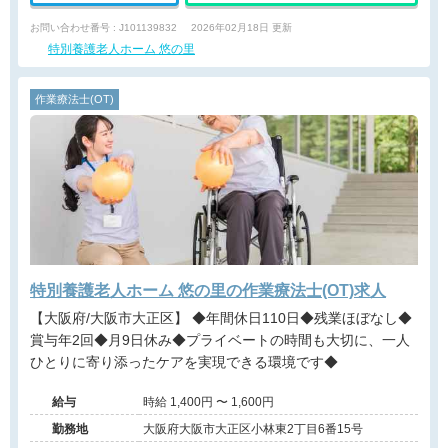
お問い合わせ番号 : J101139832
2026年02月18日 更新
特別養護老人ホーム 悠の里
作業療法士(OT)
特別養護老人ホーム 悠の里の作業療法士(OT)求人
【大阪府/大阪市大正区】 ◆年間休日110日◆残業ほぼなし◆
賞与年2回◆月9日休み◆プライベートの時間も大切に、一人
ひとりに寄り添ったケアを実現できる環境です◆
給与
時給 1,400円 〜 1,600円
勤務地
大阪府大阪市大正区小林東2丁目6番15号