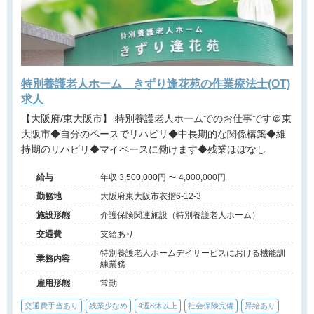
特別養護老人ホーム きずり逢花苑の作業療法士(OT)
求人
【大阪府/東大阪市】 特別養護老人ホームでのお仕事です＠東
大阪市◆自分のペースでリハビリ◆中長期的な関係構築◆維
持期のリハビリ◆マイペースに働けます◆残業ほぼなし
給与
年収 3,500,000円 〜 4,000,000円
勤務地
大阪府東大阪市衣摺6-12-3
施設形態
介護保険関連施設（特別養護老人ホーム）
交通費
支給あり
特別養護老人ホームデイサービスにおける機能訓
業務内容
練業務
雇用形態
常勤
交通費手当あり
残業少なめ
4週8休以上
社会保険完備
昇給あり