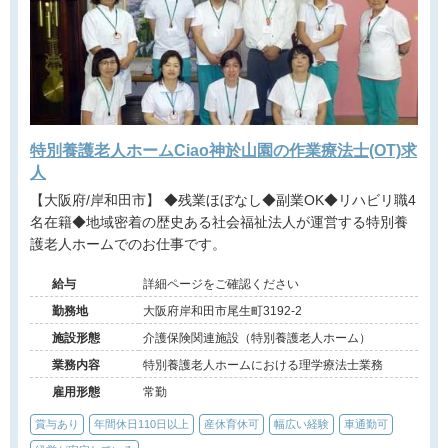
特別養護老人ホームCiao神於山園の作業療法士(OT)求
人
【大阪府/岸和田市】 ◆残業ほぼなし◆副業OK◆リハビリ職4
名在籍◆地域密着の歴史ある社会福祉法人が運営する特別養
護老人ホームでのお仕事です。
給与
詳細ページをご確認ください
勤務地
大阪府岸和田市尾生町3192-2
施設形態
介護保険関連施設（特別養護老人ホーム）
業務内容
特別養護老人ホームにおける理学療法士業務
雇用形態
常勤
賞与あり
年間休日110日以上
産休育休可
幅広い経験
車通勤可