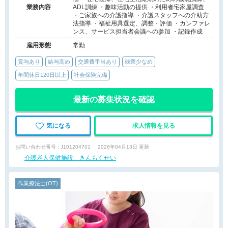
業務内容
ADL訓練 ・趣味活動の提供 ・利用者宅家屋調査
・ご家族への介護指導 ・介護スタッフへの介助方
法指導 ・福祉用具選定、調整・評価 ・カンファレ
ンス、サービス担当者会議への参加 ・記録作成
雇用形態
常勤
賞与あり
給与高め
交通費手当あり
残業少なめ
年間休日120日以上
社会保険完備
最新の募集状況を確認
気になる
求人情報を見る
お問い合わせ番号 : J101204701
2026年04月13日 更新
介護老人保健施設 きんもくせい
作業療法士(OT)