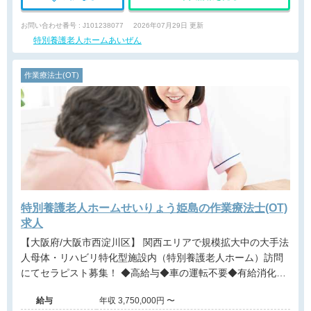
お問い合わせ番号 : J101238077
2026年07月29日 更新
特別養護老人ホームあいぜん
作業療法士(OT)
特別養護老人ホームせいりょう姫島の作業療法士(OT)
求人
【大阪府/大阪市西淀川区】 関西エリアで規模拡大中の大手法
人母体・リハビリ特化型施設内（特別養護老人ホーム）訪問
にてセラピスト募集！ ◆高給与◆車の運転不要◆有給消化率
約90％◆近畿・関西エリアに多数施設展開する大手法人◆事
給与
年収 3,750,000円 〜
業拡大に伴う増員募集