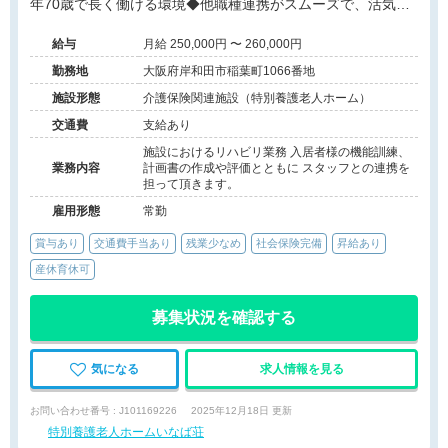
年70歳で長く働ける環境◆他職種連携がスムーズで、活気あ
る職場です！
給与
月給 250,000円 〜 260,000円
勤務地
大阪府岸和田市稲葉町1066番地
施設形態
介護保険関連施設（特別養護老人ホーム）
交通費
支給あり
施設におけるリハビリ業務 入居者様の機能訓練、
業務内容
計画書の作成や評価とともに スタッフとの連携を
担って頂きます。
雇用形態
常勤
賞与あり
交通費手当あり
残業少なめ
社会保険完備
昇給あり
産休育休可
募集状況を確認する
気になる
求人情報を見る
お問い合わせ番号 : J101169226
2025年12月18日 更新
特別養護老人ホームいなば荘