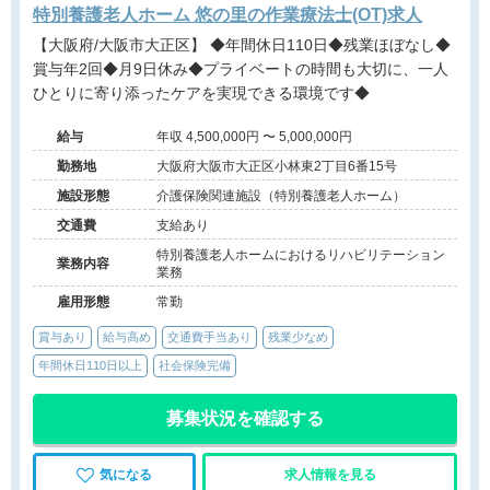
特別養護老人ホーム 悠の里の作業療法士(OT)求人
【大阪府/大阪市大正区】 ◆年間休日110日◆残業ほぼなし◆
賞与年2回◆月9日休み◆プライベートの時間も大切に、一人
ひとりに寄り添ったケアを実現できる環境です◆
給与
年収 4,500,000円 〜 5,000,000円
勤務地
大阪府大阪市大正区小林東2丁目6番15号
施設形態
介護保険関連施設（特別養護老人ホーム）
交通費
支給あり
特別養護老人ホームにおけるリハビリテーション
業務内容
業務
雇用形態
常勤
賞与あり
給与高め
交通費手当あり
残業少なめ
年間休日110日以上
社会保険完備
募集状況を確認する
気になる
求人情報を見る