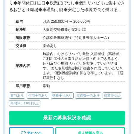
り◆年間休日111日◆残業ほぼなし◆個別リハビリに集中でき
るおひとり職場◆車通勤可能◆安定した環境で長く働ける特
別養護老人ホームです。
給与
月給 250,000円 〜 300,000円
勤務地
大阪府交野市藤が尾2-5-22
施設形態
介護保険関連施設（特別養護老人ホーム）
交通費
支給あり
施設内におけるリハビリ業務 入居者様（高齢者）
ご利用者様の日常生活が維持・向上できるよう、
個別及び小集団リハビリを実施していただきま
業務内容
す。 また個別機能訓練計画書を作成していただき
ます。 個別機能訓練加算を取得しています。 【送
迎業務】なし
雇用形態
常勤
賞与あり
住宅手当あり
扶養手当あり
交通費手当あり
残業少なめ
年間休日110日以上
最新の募集状況を確認
気になる
求人情報を見る