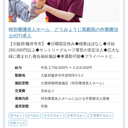
特別養護老人ホーム どうみょうじ高殿苑の作業療法
士(OT)求人
【大阪府/藤井寺市】 ◆日曜固定休み◆残業ほぼなし◆月給
250,000円以上◆サントリーグループ運営の安定法人◆広大な
緑に囲まれた複合福祉施設◆車通勤可能◆プライベートと両
立しながら地域福祉に貢献できる環境です。
給与
年収 3,756,000円 〜 4,318,500円
勤務地
大阪府藤井寺市道明寺3-2-2
施設形態
介護保険関連施設（特別養護老人ホーム）
交通費
支給あり
業務内容
特別養護老人ホームにおける作業療法士業務
雇用形態
常勤
賞与あり
給与高め
住宅手当あり
扶養手当あり
交通費手当あり
残業少なめ