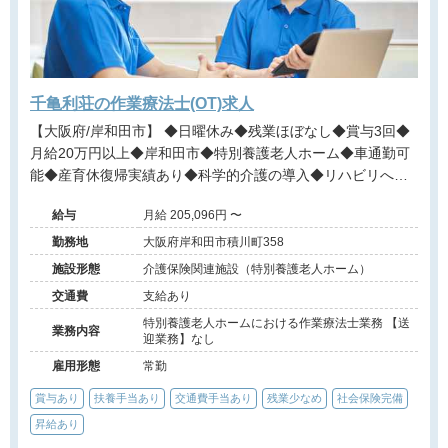
千亀利荘の作業療法士(OT)求人
【大阪府/岸和田市】 ◆日曜休み◆残業ほぼなし◆賞与3回◆
月給20万円以上◆岸和田市◆特別養護老人ホーム◆車通勤可
能◆産育休復帰実績あり◆科学的介護の導入◆リハビリへの
期待が高い職場◆経験を評価◆地域に根差した安定法人「社
給与
月給 205,096円 〜
会福祉法人正豊会」が運営する施設です。
勤務地
大阪府岸和田市積川町358
施設形態
介護保険関連施設（特別養護老人ホーム）
交通費
支給あり
特別養護老人ホームにおける作業療法士業務 【送
業務内容
迎業務】なし
雇用形態
常勤
賞与あり
扶養手当あり
交通費手当あり
残業少なめ
社会保険完備
昇給あり