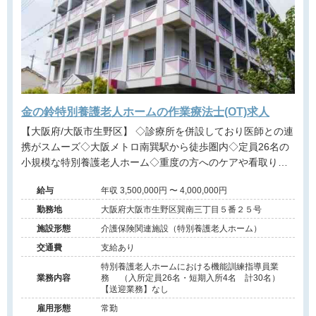
金の鈴特別養護老人ホームの作業療法士(OT)求人
【大阪府/大阪市生野区】 ◇診療所を併設しており医師との連
携がスムーズ◇大阪メトロ南巽駅から徒歩圏内◇定員26名の
小規模な特別養護老人ホーム◇重度の方へのケアや看取りに
携わりたい方におすすめ◇法人内で保育園も運営しており安
給与
年収 3,500,000円 〜 4,000,000円
定した経営基盤があります。
勤務地
大阪府大阪市生野区巽南三丁目５番２５号
施設形態
介護保険関連施設（特別養護老人ホーム）
交通費
支給あり
特別養護老人ホームにおける機能訓練指導員業
業務内容
務 （入所定員26名・短期入所4名 計30名）
【送迎業務】なし
雇用形態
常勤