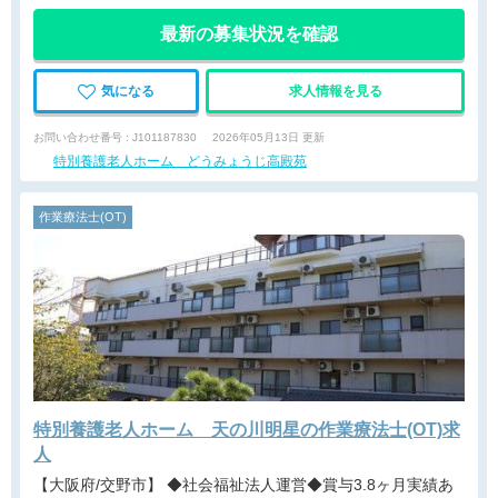
最新の募集状況を確認
気になる
求人情報を見る
お問い合わせ番号 : J101187830
2026年05月13日 更新
特別養護老人ホーム どうみょうじ高殿苑
作業療法士(OT)
特別養護老人ホーム 天の川明星の作業療法士(OT)求
人
【大阪府/交野市】 ◆社会福祉法人運営◆賞与3.8ヶ月実績あ