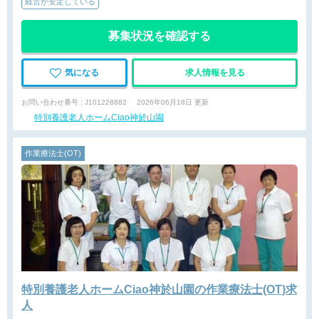
経営が安定している
募集状況を確認する
気になる
求人情報を見る
お問い合わせ番号 : J101228882
2026年06月18日 更新
特別養護老人ホームCiao神於山園
作業療法士(OT)
特別養護老人ホームCiao神於山園の作業療法士(OT)求
人