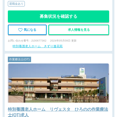
退職金あり
募集状況を確認する
気になる
求人情報を見る
お問い合わせ番号 : J100677362
2024年05月09日 更新
特別養護老人ホーム きずり逢花苑
作業療法士(OT)
特別養護老人ホーム リヴェスタ ひろのの作業療法
士(OT)求人