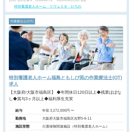
お問い合わせ番号 : J100649778
2026年04月13日 更新
特別養護老人ホーム リヴェスタ ひろの
作業療法士(OT)
特別養護老人ホーム福島ともしび苑の作業療法士(OT)
求人
【大阪府/大阪市福島区】 ◆年間休日120日以上◆残業ほぼな
し◆賞与3ヶ月以上◆福利厚生充実
給与
年収 3,272,000円 〜
勤務地
大阪府大阪市福島区吉野5-6-11
施設形態
介護保険関連施設（特別養護老人ホーム）