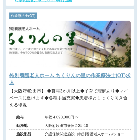
特別養護老人ホームCiao神於山園
作業療法士(OT)
特別養護老人ホーム ちくりんの里の作業療法士(OT)求
人
【大阪府/吹田市】 ◆賞与3か月以上◆子育て理解あり◆マイ
ペースに働けます◆各種手当充実◆患者様とじっくり向き合
える環境
給与
年収 4,098,000円 〜
勤務地
大阪府吹田市春日2-25-10
施設形態
介護保険関連施設（特別養護老人ホーム/ショート
ステイ）