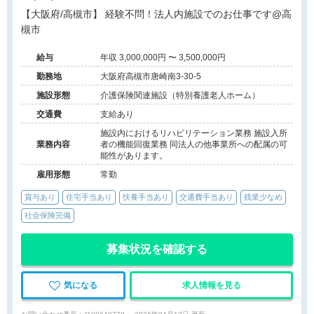
【大阪府/高槻市】 経験不問！法人内施設でのお仕事です@高
槻市
給与
年収 3,000,000円 〜 3,500,000円
勤務地
大阪府高槻市唐崎南3-30-5
施設形態
介護保険関連施設（特別養護老人ホーム）
交通費
支給あり
施設内におけるリハビリテーション業務 施設入所
業務内容
者の機能回復業務 同法人の他事業所への配属の可
能性があります。
雇用形態
常勤
賞与あり
住宅手当あり
扶養手当あり
交通費手当あり
残業少なめ
社会保険完備
募集状況を確認する
気になる
求人情報を見る