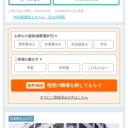
お問い合わせ番号 : J101165358
2026年06月22日 更新
特別養護老人ホーム 天の川明星
お持ちの資格
(複数選択可)
▼
理学療法士
作業療法士
言語聴覚士
学生
ご希望の働き方 ▼
常勤
非常勤
こだわらない
理想の職場を探してもらう
無料相談
すでにご登録済みの方はこちら
作業療法士(OT)