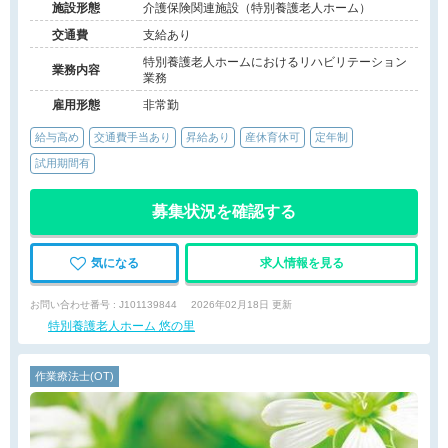
施設形態
介護保険関連施設（特別養護老人ホーム）
交通費
支給あり
特別養護老人ホームにおけるリハビリテーション
業務内容
業務
雇用形態
非常勤
給与高め
交通費手当あり
昇給あり
産休育休可
定年制
試用期間有
募集状況を確認する
気になる
求人情報を見る
お問い合わせ番号 : J101139844
2026年02月18日 更新
特別養護老人ホーム 悠の里
作業療法士(OT)