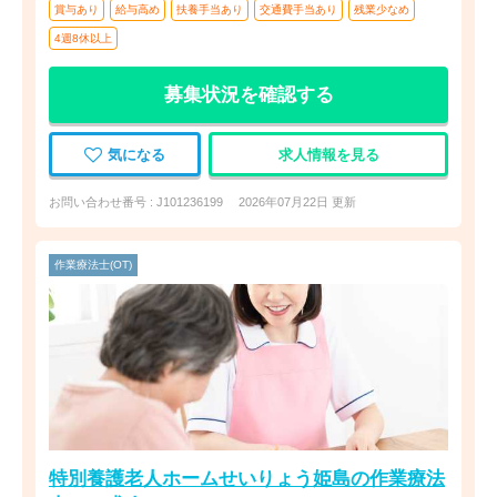
賞与あり
給与高め
扶養手当あり
交通費手当あり
残業少なめ
4週8休以上
募集状況を確認する
気になる
求人情報を見る
お問い合わせ番号 : J101236199
2026年07月22日 更新
作業療法士(OT)
特別養護老人ホームせいりょう姫島の作業療法