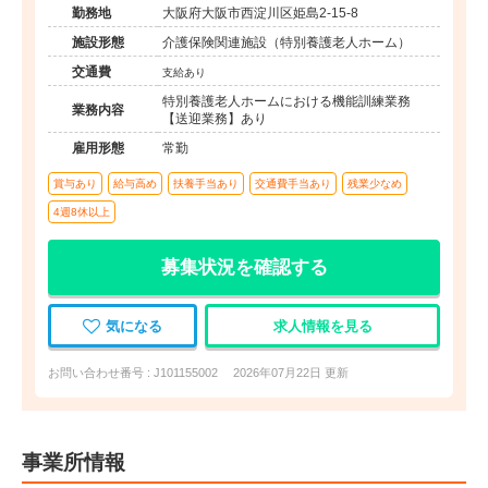
勤務地
大阪府大阪市西淀川区姫島2-15-8
施設形態
介護保険関連施設（特別養護老人ホーム）
交通費
支給あり
特別養護老人ホームにおける機能訓練業務
業務内容
【送迎業務】あり
雇用形態
常勤
賞与あり
給与高め
扶養手当あり
交通費手当あり
残業少なめ
4週8休以上
募集状況を確認する
気になる
求人情報を見る
お問い合わせ番号 : J101155002
2026年07月22日 更新
事業所情報