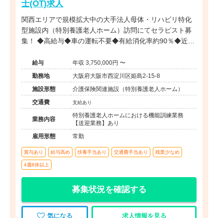
士(OT)求人
関西エリアで規模拡大中の大手法人母体・リハビリ特化
型施設内（特別養護老人ホーム）訪問にてセラピスト募
集！ ◆高給与◆車の運転不要◆有給消化率約90％◆近
畿・関西エリアに多数施設展開する大手法人◆事業拡大
に伴う増員募集
給与
年収 3,750,000円 〜
勤務地
大阪府大阪市西淀川区姫島2-15-8
施設形態
介護保険関連施設（特別養護老人ホーム）
交通費
支給あり
特別養護老人ホームにおける機能訓練業務
業務内容
【送迎業務】あり
雇用形態
常勤
賞与あり
給与高め
扶養手当あり
交通費手当あり
残業少なめ
4週8休以上
募集状況を確認する
気になる
求人情報を見る