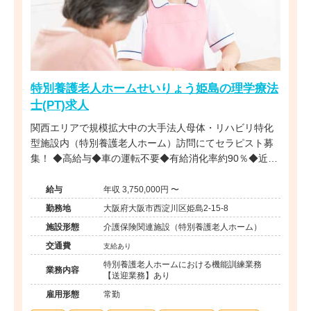
特別養護老人ホームせいりょう姫島の理学療法
士(PT)求人
関西エリアで規模拡大中の大手法人母体・リハビリ特化
型施設内（特別養護老人ホーム）訪問にてセラピスト募
集！ ◆高給与◆車の運転不要◆有給消化率約90％◆近
畿・関西エリアに多数施設展開する大手法人◆事業拡大
に伴う増員募集
給与
年収 3,750,000円 〜
勤務地
大阪府大阪市西淀川区姫島2-15-8
施設形態
介護保険関連施設（特別養護老人ホーム）
交通費
支給あり
特別養護老人ホームにおける機能訓練業務
業務内容
【送迎業務】あり
雇用形態
常勤