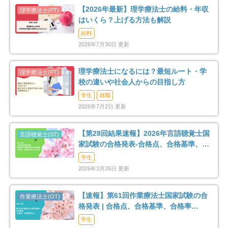
【2026年最新】理学療法士の給料・年収
はいくら？上げる方法も解説
給料
2026年7月30日 更新
理学療法士になるには？最短ルート・学
校の違いや社会人からの目指し方
学生
就職
2026年7月2日 更新
【第28回結果速報】2026年言語聴覚士国
家試験の合格発表-合格点、合格基準、合
格率など-
学生
2026年3月26日 更新
【速報】第61回作業療法士国家試験の合
格発表 | 合格点、合格基準、合格率
（2026年）
学生