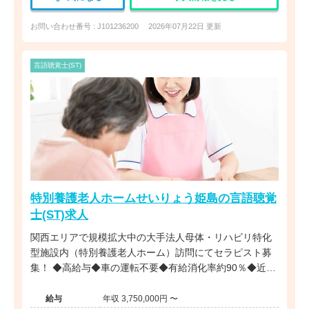
お問い合わせ番号 : J101236200
2026年07月22日 更新
言語聴覚士(ST)
特別養護老人ホームせいりょう姫島の言語聴覚
士(ST)求人
関西エリアで規模拡大中の大手法人母体・リハビリ特化
型施設内（特別養護老人ホーム）訪問にてセラピスト募
集！ ◆高給与◆車の運転不要◆有給消化率約90％◆近
畿・関西エリアに多数施設展開する大手法人◆事業拡大
に伴う増員募集
給与
年収 3,750,000円 〜