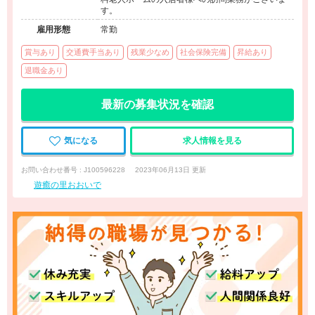
す。
雇用形態
常勤
賞与あり
交通費手当あり
残業少なめ
社会保険完備
昇給あり
退職金あり
最新の募集状況を確認
気になる
求人情報を見る
お問い合わせ番号 : J100596228
2023年06月13日 更新
遊癒の里おおいで