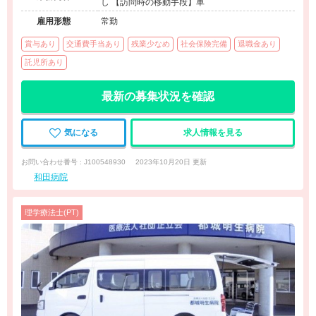
し 【訪問時の移動手段】車
雇用形態
常勤
賞与あり
交通費手当あり
残業少なめ
社会保険完備
退職金あり
託児所あり
最新の募集状況を確認
気になる
求人情報を見る
お問い合わせ番号 : J100548930
2023年10月20日 更新
和田病院
理学療法士(PT)