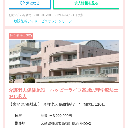
気になる
求人情報を見る
お問い合わせ番号 : J100607798
2023年04月24日 更新
放課後等デイサービスオレンジリーフ
理学療法士(PT)
介護老人保健施設 ハッピーライフ高城の理学療法士
(PT)求人
【宮崎県/都城市】 介護老人保健施設・年間休日110日
給与
年収 〜 3,000,000円
勤務地
宮崎県都城市高城町穂満坊455-2