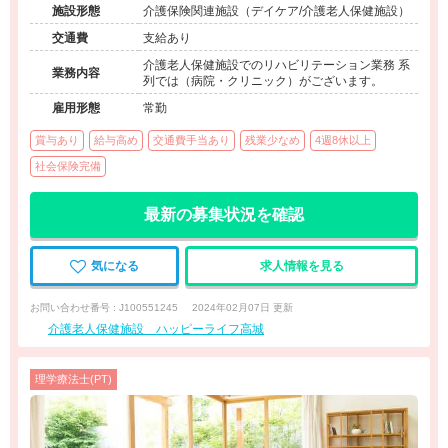
施設形態
介護保険関連施設（デイケア/介護老人保健施設）
交通費
支給あり
介護老人保健施設でのリハビリテーション業務 系
業務内容
列では（病院・クリニック）がございます。
雇用形態
常勤
賞与あり
給与高め
交通費手当あり
残業少なめ
4週8休以上
社会保険完備
最新の募集状況を確認
気になる
求人情報を見る
お問い合わせ番号 : J100551245
2024年02月07日 更新
介護老人保健施設 ハッピーライフ高城
理学療法士(PT)