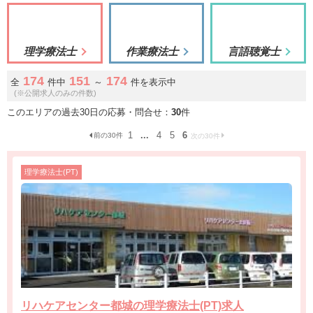
理学療法士
作業療法士
言語聴覚士
174
151
174
全
件中
～
件を表示中
(※公開求人のみの件数)
このエリアの過去30日の応募・問合せ：
30
件
1
...
4
5
6
前の30件
次の30件
理学療法士(PT)
リハケアセンター都城の理学療法士(PT)求人