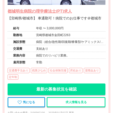
都城明生病院の理学療法士(PT)求人
【宮崎県/都城市】 車通勤可！病院でのお仕事です＠都城市
給与
年収 〜 3,000,000円
勤務地
宮崎県都城市金田町2263
施設形態
病院（総合/急性期/回復期/療養型/ケアミックス/外
来）、介護保険関連施設（デイサービス）、その
交通費
支給あり
他（その他）
業務内容
病院でのリハビリ業務。
雇用形態
常勤
交通費手当あり
残業少なめ
社会保険完備
昇給あり
退職金あり
定年制
最新の募集状況を確認
気になる
求人情報を見る
お問い合わせ番号 : J100587100
2025年01月07日 更新