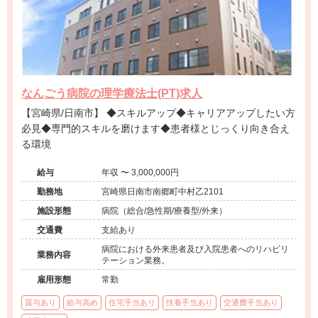
なんごう病院の理学療法士(PT)求人
【宮崎県/日南市】 ◆スキルアップ◆キャリアアップしたい方
必見◆専門的スキルを磨けます◆患者様とじっくり向き合え
る環境
給与
年収 〜 3,000,000円
勤務地
宮崎県日南市南郷町中村乙2101
施設形態
病院（総合/急性期/療養型/外来）
交通費
支給あり
病院における外来患者及び入院患者へのリハビリ
業務内容
テーション業務。
雇用形態
常勤
賞与あり
給与高め
住宅手当あり
扶養手当あり
交通費手当あり