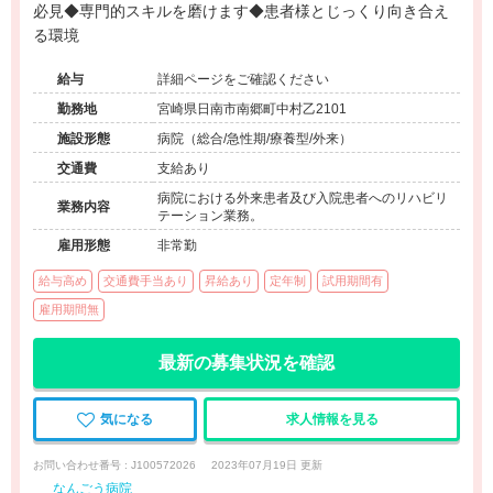
必見◆専門的スキルを磨けます◆患者様とじっくり向き合え
る環境
給与
詳細ページをご確認ください
勤務地
宮崎県日南市南郷町中村乙2101
施設形態
病院（総合/急性期/療養型/外来）
交通費
支給あり
病院における外来患者及び入院患者へのリハビリ
業務内容
テーション業務。
雇用形態
非常勤
給与高め
交通費手当あり
昇給あり
定年制
試用期間有
雇用期間無
最新の募集状況を確認
気になる
求人情報を見る
お問い合わせ番号 : J100572026
2023年07月19日 更新
なんごう病院