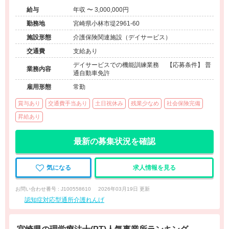
給与
年収 〜 3,000,000円
勤務地
宮崎県小林市堤2961-60
施設形態
介護保険関連施設（デイサービス）
交通費
支給あり
デイサービスでの機能訓練業務 【応募条件】 普
業務内容
通自動車免許
雇用形態
常勤
賞与あり
交通費手当あり
土日祝休み
残業少なめ
社会保険完備
昇給あり
最新の募集状況を確認
気になる
求人情報を見る
お問い合わせ番号 : J100558610
2026年03月19日 更新
認知症対応型通所介護れんげ