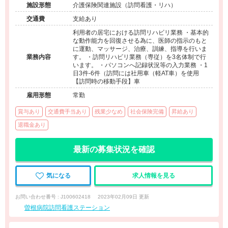
施設形態
介護保険関連施設（訪問看護・リハ）
交通費
支給あり
利用者の居宅における訪問リハビリ業務 ・基本的
な動作能力を回復させる為に、医師の指示のもと
に運動、マッサージ、治療、訓練、指導を行いま
業務内容
す。 ・訪問リハビリ業務（専従）を3名体制で行
います。 ・パソコンへ記録状況等の入力業務 ・1
日3件-6件（訪問には社用車（軽AT車）を使用
【訪問時の移動手段】車
雇用形態
常勤
賞与あり
交通費手当あり
残業少なめ
社会保険完備
昇給あり
退職金あり
最新の募集状況を確認
気になる
求人情報を見る
お問い合わせ番号 : J100602418
2023年02月09日 更新
曽根病院訪問看護ステーション