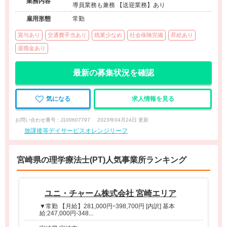
業務内容
導員業務も兼務 【送迎業務】あり
雇用形態
常勤
賞与あり
交通費手当あり
残業少なめ
社会保険完備
昇給あり
退職金あり
最新の募集状況を確認
気になる
求人情報を見る
お問い合わせ番号 : J100607797
2023年04月24日 更新
放課後等デイサービスオレンジリーフ
宮崎県の理学療法士(PT)人気事業所ランキング
ユニ・チャーム株式会社 宮崎エリア
▼常勤 【月給】281,000円ｰ398,700円 [内訳] 基本
給:247,000円-348...