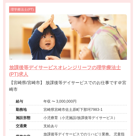
理学療法士(PT)
放課後等デイサービスオレンジリーフの理学療法士
(PT)求人
【宮崎県/宮崎市】 放課後等デイサービスでのお仕事です＠宮
崎市
給与
年収 〜 3,000,000円
勤務地
宮崎県宮崎市佐土原町下那珂7983-1
施設形態
小児療育（小児施設/放課後等デイサービス）
交通費
支給あり
放課後等デイサービスでのリハビリ業務。 児童指