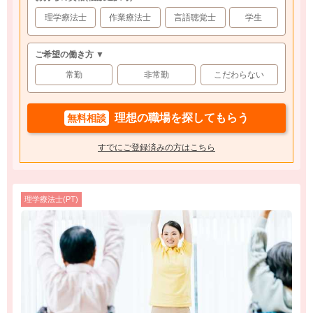
理学療法士
作業療法士
言語聴覚士
学生
ご希望の働き方 ▼
常勤
非常勤
こだわらない
理想の職場を探してもらう
無料相談
すでにご登録済みの方はこちら
理学療法士(PT)