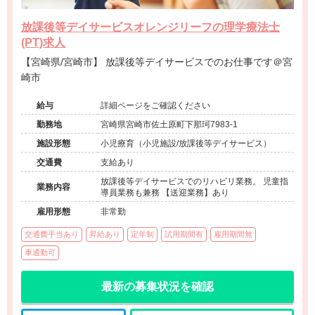
放課後等デイサービスオレンジリーフの理学療法士
(PT)求人
【宮崎県/宮崎市】 放課後等デイサービスでのお仕事です＠宮
崎市
給与
詳細ページをご確認ください
勤務地
宮崎県宮崎市佐土原町下那珂7983-1
施設形態
小児療育（小児施設/放課後等デイサービス）
交通費
支給あり
放課後等デイサービスでのリハビリ業務。 児童指
業務内容
導員業務も兼務 【送迎業務】あり
雇用形態
非常勤
交通費手当あり
昇給あり
定年制
試用期間有
雇用期間無
車通勤可
最新の募集状況を確認