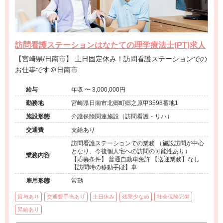
訪問看護ステーションはなたての理学療法士(PT)求人
【宮崎県/日南市】 土日固定休み！訪問看護ステーションでの
お仕事です＠日南市
給与
年収 〜 3,000,000円
勤務地
宮崎県日南市北郷町郷之原甲3598番地1
施設形態
介護保険関連施設（訪問看護・リハ）
交通費
支給あり
訪問看護ステーションでの業務 （施設訪問が中心
となり、今後個人宅への訪問の可能性あり）
業務内容
【応募条件】 普通自動車免許 【送迎業務】なし
【訪問時の移動手段】車
雇用形態
常勤
賞与あり
交通費手当あり
土日休み
残業少なめ
社会保険完備
昇給あり