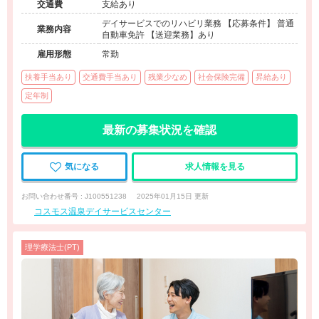
交通費
支給あり
デイサービスでのリハビリ業務 【応募条件】 普通
業務内容
自動車免許 【送迎業務】あり
雇用形態
常勤
扶養手当あり
交通費手当あり
残業少なめ
社会保険完備
昇給あり
定年制
最新の募集状況を確認
気になる
求人情報を見る
お問い合わせ番号 : J100551238
2025年01月15日 更新
コスモス温泉デイサービスセンター
理学療法士(PT)