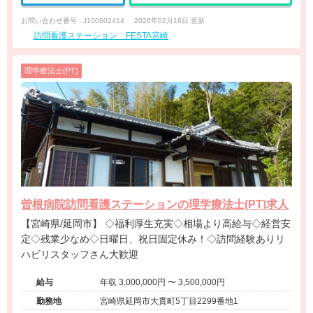
お問い合わせ番号 : J100602414
2026年02月16日 更新
訪問看護ステーション FESTA宮崎
理学療法士(PT)
曽根病院訪問看護ステーションの理学療法士(PT)求人
【宮崎県/延岡市】 ◇福利厚生充実◇相場より高給与◇経営安
定◇残業少なめ◇日曜日、祝日固定休み！◇訪問経験ありリ
ハビリスタッフさん大歓迎
給与
年収 3,000,000円 〜 3,500,000円
勤務地
宮崎県延岡市大貫町5丁目2299番地1