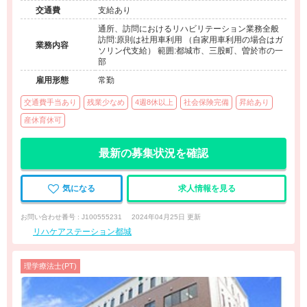
ハ）
交通費
支給あり
通所、訪問におけるリハビリテーション業務全般
訪問:原則は社用車利用 （自家用車利用の場合はガ
業務内容
ソリン代支給） 範囲:都城市、三股町、曽於市の一
部
雇用形態
常勤
交通費手当あり
残業少なめ
4週8休以上
社会保険完備
昇給あり
産休育休可
最新の募集状況を確認
気になる
求人情報を見る
お問い合わせ番号 : J100555231
2024年04月25日 更新
リハケアステーション都城
理学療法士(PT)