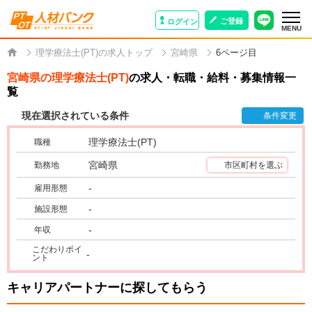
ご登録
ログイン
MENU
理学療法士(PT)の求人トップ
宮崎県
6ページ目
宮崎県の理学療法士(PT)
の求人・転職・給料・募集情報一
覧
現在選択されている条件
条件変更
理学療法士(PT)
職種
宮崎県
勤務地
市区町村を選ぶ
-
雇用形態
-
施設形態
-
年収
こだわりポイ
-
ント
キャリアパートナーに探してもらう