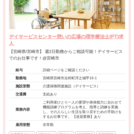
デイサービスセンター憩いの広場の理学療法士(PT)求
人
【宮崎県/宮崎市】 週2日勤務からご相談可能！デイサービス
でのお仕事です！@宮崎市
給与
詳細ページをご確認ください
勤務地
宮崎県宮崎市吉村町浮之城甲16-1
施設形態
介護保険関連施設（デイサービス）
交通費
支給あり
ご利用者ひとり一人の要望や身体能力に合わせて
機能訓練プログラムを考え、指導と訓練を実施
業務内容
し、その人らしい生活を取り戻すための手助けを
するお仕事です。 【送迎業務】あり
雇用形態
非常勤