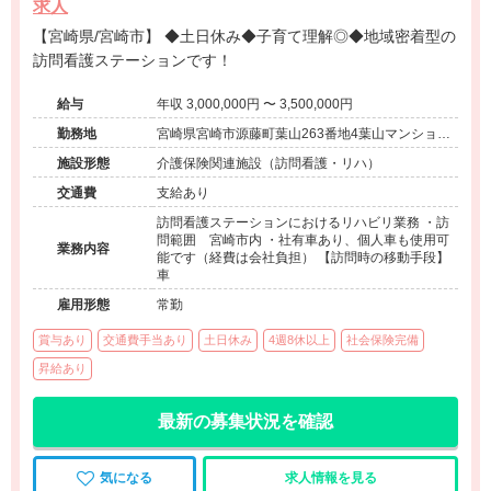
求人
【宮崎県/宮崎市】 ◆土日休み◆子育て理解◎◆地域密着型の
訪問看護ステーションです！
給与
年収 3,000,000円 〜 3,500,000円
勤務地
宮崎県宮崎市源藤町葉山263番地4葉山マンション
603号
施設形態
介護保険関連施設（訪問看護・リハ）
交通費
支給あり
訪問看護ステーションにおけるリハビリ業務 ・訪
問範囲 宮崎市内 ・社有車あり、個人車も使用可
業務内容
能です（経費は会社負担） 【訪問時の移動手段】
車
雇用形態
常勤
賞与あり
交通費手当あり
土日休み
4週8休以上
社会保険完備
昇給あり
最新の募集状況を確認
気になる
求人情報を見る