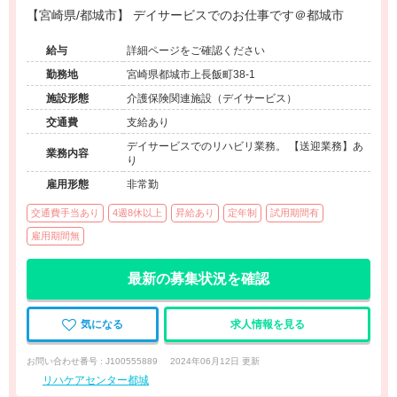
【宮崎県/都城市】 デイサービスでのお仕事です＠都城市
給与
詳細ページをご確認ください
勤務地
宮崎県都城市上長飯町38-1
施設形態
介護保険関連施設（デイサービス）
交通費
支給あり
デイサービスでのリハビリ業務。 【送迎業務】あ
業務内容
り
雇用形態
非常勤
交通費手当あり
4週8休以上
昇給あり
定年制
試用期間有
雇用期間無
最新の募集状況を確認
気になる
求人情報を見る
お問い合わせ番号 : J100555889
2024年06月12日 更新
リハケアセンター都城