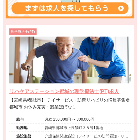
理学療法士(PT)
リハケアステーション都城の理学療法士(PT)求人
【宮崎県/都城市】 デイサービス・訪問リハビリの増員募集＠
都城市 お休み充実・残業ほぼなし
給与
月給 250,000円 〜 300,000円
勤務地
宮崎県都城市上長飯町３８号1番地
施設形態
介護保険関連施設（デイサービス/訪問看護・リ