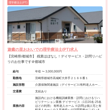
理学療法士(PT)
遊癒の里おおいでの理学療法士(PT)求人
【宮崎県/都城市】 残業ほぼなし！デイサービス・訪問リハビ
リのお仕事です＠都城市
給与
年収 〜 3,000,000円
勤務地
宮崎県都城市高城町大井手２１６６番１
施設形態
介護保険関連施設（デイサービス/有料老人ホーム/
訪問看護・リハ）
交通費
支給あり
施設内における機能訓練業務・訪問におけるリハ
ビリテーション業務 デイサービス（1日20名‐25名
業務内容
ほどの利用） 有料老人ホーム ※訪問は個人宅と有
料老人ホームの入居者様への訪問業務がございま