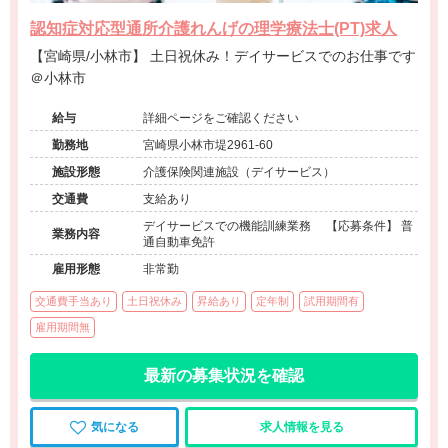
認知症対応型通所介護れんげの理学療法士(PT)求人
【宮崎県/小林市】 土日祝休み！デイサービスでのお仕事です
＠小林市
給与
詳細ページをご確認ください
勤務地
宮崎県小林市堤2961-60
施設形態
介護保険関連施設（デイサービス）
交通費
支給あり
デイサービスでの機能訓練業務 【応募条件】 普
業務内容
通自動車免許
雇用形態
非常勤
交通費手当あり
土日祝休み
昇給あり
定年制
試用期間有
雇用期間無
最新の募集状況を確認
気になる
求人情報を見る