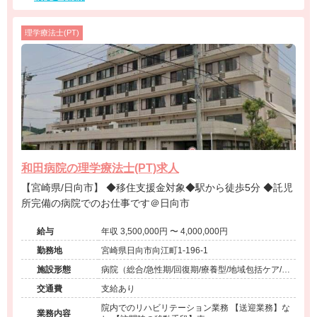
理学療法士(PT)
和田病院の理学療法士(PT)求人
【宮崎県/日向市】 ◆移住支援金対象◆駅から徒歩5分 ◆託児
所完備の病院でのお仕事です＠日向市
給与
年収 3,500,000円 〜 4,000,000円
勤務地
宮崎県日向市向江町1-196-1
施設形態
病院（総合/急性期/回復期/療養型/地域包括ケア/ケ
アミックス/外来）、介護保険関連施設（介護老人
交通費
支給あり
保健施設/訪問看護・リハ）、その他（その他）
院内でのリハビリテーション業務 【送迎業務】な
業務内容