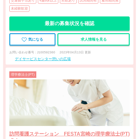
交通費手当あり
4週8休以上
昇給あり
試用期間有
雇用期間無
未経験歓迎
最新の募集状況を確認
気になる
求人情報を見る
お問い合わせ番号 : J100592360
2023年04月13日 更新
デイサービスセンター憩いの広場
理学療法士(PT)
訪問看護ステーション FESTA宮崎の理学療法士(PT)