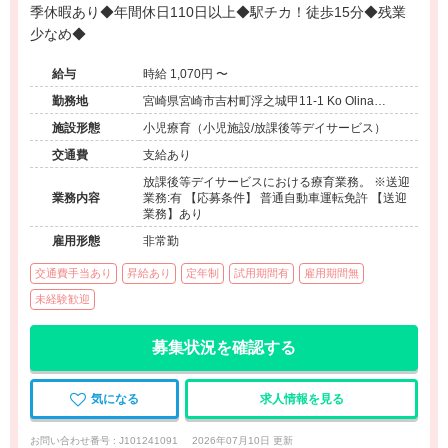
季休暇あり◆年間休日110日以上◆駅チカ！徒歩15分◆残業
少なめ◆
給与
時給 1,070円 〜
勤務地
宮崎県宮崎市吉村町浮之城甲11-1 Ko Olina
Ukinojo 1-A
施設形態
小児療育（小児施設/放課後等デイサービス）
交通費
支給あり
放課後等デイサービスにおける療育業務。 ※送迎
業務内容
業務:有 【応募条件】 普通自動車運転免許 【送迎
業務】あり
雇用形態
非常勤
交通費手当あり
昇給あり
定年制
試用期間有
雇用期間無
未経験歓迎
募集状況を確認する
気になる
求人情報を見る
お問い合わせ番号 : J101241091
2026年07月10日 更新