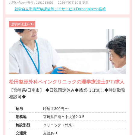
お問い合わせ番号 : J101238853
2026年07月10日 更新
就労自立準備型放課後等デイサービスForhappiness宮崎
理学療法士(PT)
松田整形外科ペインクリニックの理学療法士(PT)求人
【宮崎県/日南市】 ◆日祝固定休み◆残業ほぼ無し◆時短勤務
相談可◆
給与
時給 1,300円 〜
勤務地
宮崎県日南市中央通2-3-5
施設形態
クリニック（外来）
交通費
支給あり