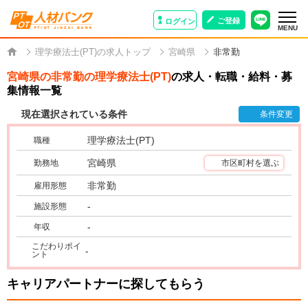
ご登録
ログイン
MENU
理学療法士(PT)の求人トップ
宮崎県
非常勤
宮崎県の非常勤の理学療法士(PT)
の求人・転職・給料・募
集情報一覧
現在選択されている条件
条件変更
理学療法士(PT)
職種
宮崎県
勤務地
市区町村を選ぶ
非常勤
雇用形態
-
施設形態
-
年収
こだわりポイ
-
ント
キャリアパートナーに探してもらう