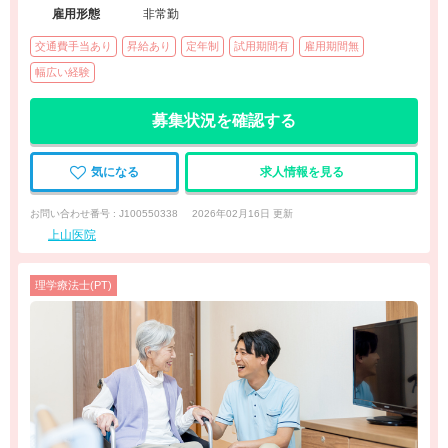
雇用形態
非常勤
交通費手当あり
昇給あり
定年制
試用期間有
雇用期間無
幅広い経験
募集状況を確認する
気になる
求人情報を見る
お問い合わせ番号 : J100550338
2026年02月16日 更新
上山医院
理学療法士(PT)