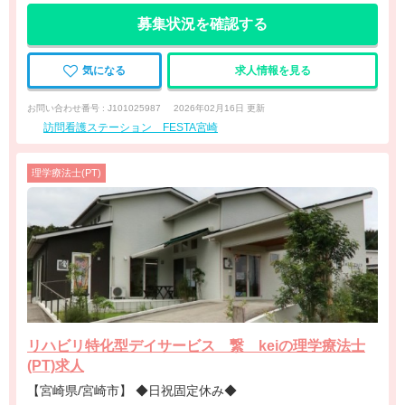
募集状況を確認する
気になる
求人情報を見る
お問い合わせ番号 : J101025987
2026年02月16日 更新
訪問看護ステーション FESTA宮崎
理学療法士(PT)
リハビリ特化型デイサービス 繋 keiの理学療法士
(PT)求人
【宮崎県/宮崎市】 ◆日祝固定休み◆