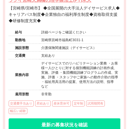
ツクイ宮崎天満橋の理学療法士(PT)求人
【宮崎県/宮崎市】 ◆全国展開の大手法人デイサービス求人◆
キャリアパス制度◆企業独自の福利厚生制度◆資格取得支援
◆研修制度充実◆
給与
詳細ページをご確認ください
勤務地
宮崎県宮崎市福島町3031-1
施設形態
介護保険関連施設（デイサービス）
交通費
支給あり
デイサービスでのリハビリテーション業務 ・お客
様一人ひとりに対する個別機能訓練の計画作成、
実施、評価 ・集団機能訓練プログラムの作成、実
業務内容
施、評価 ・スタッフやご家族への動作介助の指導
・福祉用具活用の提案、使用方法の説明、指導
など
雇用形態
非常勤
交通費手当あり
昇給あり
産休育休可
定年制
試用期間有
幅広い経験
最新の募集状況を確認