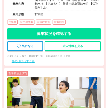
放課後等デイサービスにおける療育業務。 ※送迎
業務内容
業務:有 【応募条件】 普通自動車運転免許 【送迎
業務】あり
雇用形態
非常勤
定年制
試用期間有
未経験歓迎
車通勤可
募集状況を確認する
気になる
求人情報を見る
お問い合わせ番号 : J101241100
2026年07月10日 更新
音のはぴねすうみ
理学療法士(PT)