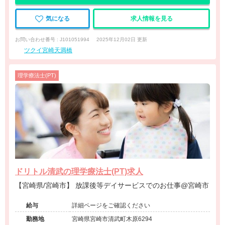
気になる
求人情報を見る
お問い合わせ番号 : J101051994
2025年12月02日 更新
ツクイ宮崎天満橋
理学療法士(PT)
ドリトル清武の理学療法士(PT)求人
【宮崎県/宮崎市】 放課後等デイサービスでのお仕事@宮崎市
給与
詳細ページをご確認ください
勤務地
宮崎県宮崎市清武町木原6294