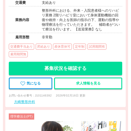
交通費
支給あり
整形外科における、外来・入院患者様へのリハビ
リ業務 2階リハビリ室において身体運動機能の回
業務内容
復や維持・向上を医師の指示の下、運動の指導や
物理療法を行っていただきます。 補助者がつい
て療法を行います。 【送迎業務】なし
雇用形態
非常勤
交通費手当あり
昇給あり
産休育休可
定年制
試用期間有
雇用期間無
募集状況を確認する
気になる
求人情報を見る
お問い合わせ番号 : J101146392
2026年02月16日 更新
大崎整形外科
理学療法士(PT)