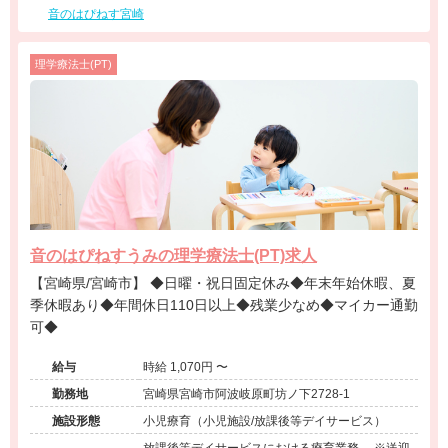
音のはぴねす宮崎
理学療法士(PT)
音のはぴねすうみの理学療法士(PT)求人
【宮崎県/宮崎市】 ◆日曜・祝日固定休み◆年末年始休暇、夏
季休暇あり◆年間休日110日以上◆残業少なめ◆マイカー通勤
可◆
給与
時給 1,070円 〜
勤務地
宮崎県宮崎市阿波岐原町坊ノ下2728-1
施設形態
小児療育（小児施設/放課後等デイサービス）