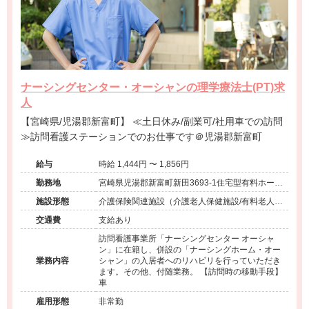
ナーシングセンター・オーシャンの理学療法士(PT)求
人
【宮崎県/児湯郡新富町】 ≪土日休み/副業可/社用車での訪問
≫訪問看護ステーションでのお仕事です＠児湯郡新富町
給与
時給 1,444円 〜 1,856円
勤務地
宮崎県児湯郡新富町新田3693-1住宅型有料ホーム
ナーシングホーム・オーシャン併設
施設形態
介護保険関連施設（介護老人保健施設/有料老人ホ
ーム）
交通費
支給あり
訪問看護事業所「ナーシングセンター オーシャ
ン」に在籍し、併設の「ナーシングホーム・オー
業務内容
シャン」の入居者へのリハビリを行っていただき
ます。その他、付随業務。 【訪問時の移動手段】
車
雇用形態
非常勤