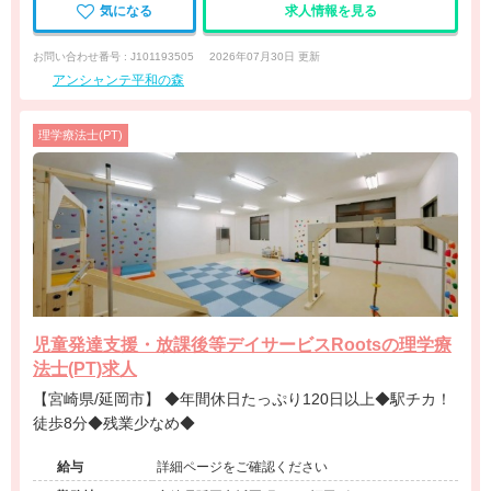
気になる
求人情報を見る
お問い合わせ番号 : J101193505
2026年07月30日 更新
アンシャンテ平和の森
理学療法士(PT)
児童発達支援・放課後等デイサービスRootsの理学療
法士(PT)求人
【宮崎県/延岡市】 ◆年間休日たっぷり120日以上◆駅チカ！
徒歩8分◆残業少なめ◆
給与
詳細ページをご確認ください