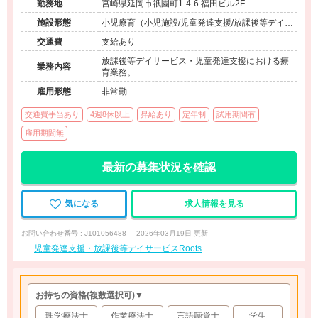
勤務地
宮崎県延岡市祇園町1-4-6 福田ビル2F
施設形態
小児療育（小児施設/児童発達支援/放課後等デイサ
ービス）
交通費
支給あり
放課後等デイサービス・児童発達支援における療
業務内容
育業務。
雇用形態
非常勤
交通費手当あり
4週8休以上
昇給あり
定年制
試用期間有
雇用期間無
最新の募集状況を確認
気になる
求人情報を見る
お問い合わせ番号 : J101056488
2026年03月19日 更新
児童発達支援・放課後等デイサービスRoots
お持ちの資格
(複数選択可)
▼
理学療法士
作業療法士
言語聴覚士
学生