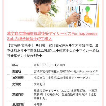
就労自立準備型放課後等デイサービスFor happiness
SoLの理学療法士(PT)求人
【宮崎県/宮崎市】 ◆日曜・祝日固定休み◆年末年始休暇、夏
季休暇あり◆年間休日110日以上◆残業少なめ◆マイカー通勤
可◆駅チカ！徒歩8分◆
給与
時給 1,070円 〜 1,200円
勤務地
宮崎県宮崎市南花ヶ島町280-4 モルチェoomiya1F
施設形態
小児療育（小児施設/放課後等デイサービス）
交通費
支給あり
放課後等デイサービスにおける療育業務。 ※送迎
業務内容
業務:有 【応募条件】 普通自動車運転免許 【送迎
業務】あり
雇用形態
非常勤