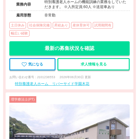
特別養護老人ホームの機能訓練の業務をしていた
業務内容
だきます。 ※入所定員:60人 ※送迎車あり
雇用形態
非常勤
土日休み
社会保険完備
昇給あり
産休育休可
試用期間有
幅広い経験
最新の募集状況を確認
気になる
求人情報を見る
お問い合わせ番号 : J101236553
2026年06月30日 更新
特別養護老人ホーム リバーサイド学園木花
理学療法士(PT)