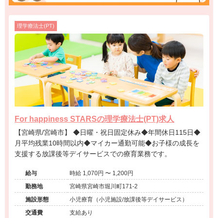
理学療法士(PT)
For happiness STARSの理学療法士(PT)求人
【宮崎県/宮崎市】 ◆日曜・祝日固定休み◆年間休日115日◆
月平均残業10時間以内◆マイカー通勤可能◆お子様の成長を
支援する放課後等デイサービスでの療育業務です。
給与
時給 1,070円 〜 1,200円
勤務地
宮崎県宮崎市堀川町171-2
施設形態
小児療育（小児施設/放課後等デイサービス）
交通費
支給あり