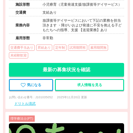
施設形態
小児療育（児童発達支援/放課後等デイサービス）
交通費
支給あり
放課後等デイサービスにおいて下記の業務を担当
業務内容
頂きます ・障がいおよび発達に不安を抱える子ど
もたちへの指導、支援 【送迎業務】あり
雇用形態
非常勤
交通費手当あり
昇給あり
定年制
試用期間有
雇用期間無
未経験歓迎
最新の募集状況を確認
気になる
求人情報を見る
お問い合わせ番号 : J101035052
2025年11月20日 更新
ドリトル清武
理学療法士(PT)