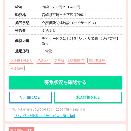
給与
時給 1,200円 〜 1,400円
勤務地
宮崎県宮崎市大字広原296-1
施設形態
介護保険関連施設（デイサービス）
交通費
支給あり
デイサービスにおけるリハビリ業務 【送迎業務】
業務内容
あり
雇用形態
非常勤
交通費手当あり
昇給あり
定年制
試用期間有
雇用期間無
車通勤可
募集状況を確認する
気になる
求人情報を見る
お問い合わせ番号 : J100996864
2026年03月19日 更新
リハビリ特化型デイサービス 繋 kei
理学療法士(PT)