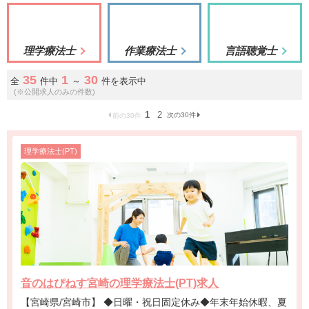
理学療法士
作業療法士
言語聴覚士
35
1
30
全
件中
～
件を表示中
(※公開求人のみの件数)
1
2
次の30件
前の30件
理学療法士(PT)
音のはぴねす宮崎の理学療法士(PT)求人
【宮崎県/宮崎市】 ◆日曜・祝日固定休み◆年末年始休暇、夏