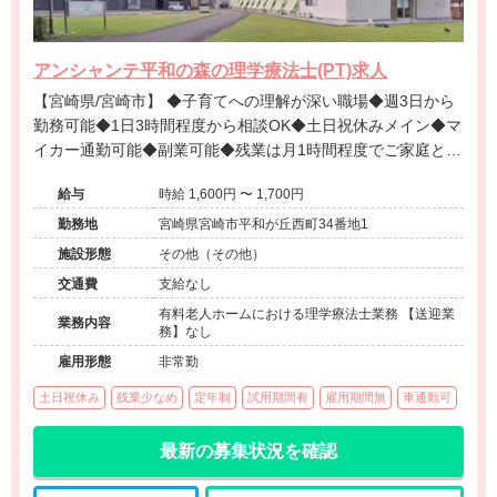
アンシャンテ平和の森の理学療法士(PT)求人
【宮崎県/宮崎市】 ◆子育てへの理解が深い職場◆週3日から
勤務可能◆1日3時間程度から相談OK◆土日祝休みメイン◆マ
イカー通勤可能◆副業可能◆残業は月1時間程度でご家庭との
両立がしやすい環境が整っています。
給与
時給 1,600円 〜 1,700円
勤務地
宮崎県宮崎市平和が丘西町34番地1
施設形態
その他（その他）
交通費
支給なし
有料老人ホームにおける理学療法士業務 【送迎業
業務内容
務】なし
雇用形態
非常勤
土日祝休み
残業少なめ
定年制
試用期間有
雇用期間無
車通勤可
最新の募集状況を確認