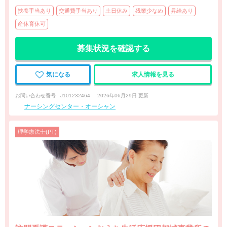
扶養手当あり
交通費手当あり
土日休み
残業少なめ
昇給あり
産休育休可
募集状況を確認する
気になる
求人情報を見る
お問い合わせ番号 : J101232464
2026年06月29日 更新
ナーシングセンター・オーシャン
理学療法士(PT)