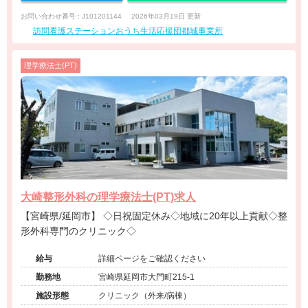
お問い合わせ番号 : J101201144
2026年03月19日 更新
訪問看護ステーションおうち生活応援団都城事業所
理学療法士(PT)
大崎整形外科の理学療法士(PT)求人
【宮崎県/延岡市】 ◇日祝固定休み◇地域に20年以上貢献◇整
形外科専門のクリニック◇
給与
詳細ページをご確認ください
勤務地
宮崎県延岡市大門町215-1
施設形態
クリニック（外来/病棟）