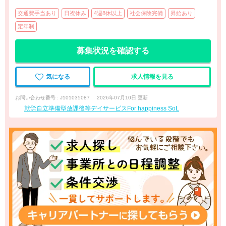
交通費手当あり
日祝休み
4週8休以上
社会保険完備
昇給あり
定年制
募集状況を確認する
気になる
求人情報を見る
お問い合わせ番号 : J101035087
2026年07月10日 更新
就労自立準備型放課後等デイサービスFor happiness SoL