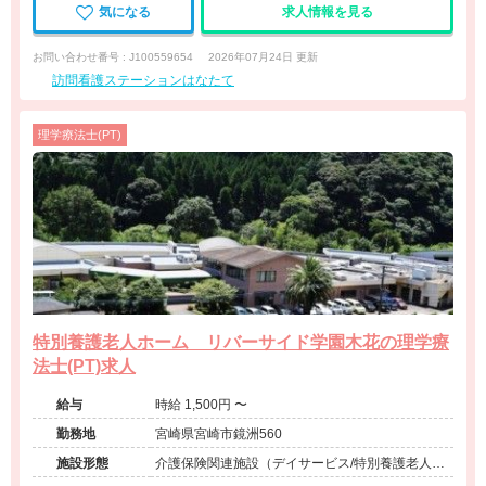
気になる
求人情報を見る
お問い合わせ番号 : J100559654
2026年07月24日 更新
訪問看護ステーションはなたて
理学療法士(PT)
特別養護老人ホーム リバーサイド学園木花の理学療
法士(PT)求人
給与
時給 1,500円 〜
勤務地
宮崎県宮崎市鏡洲560
施設形態
介護保険関連施設（デイサービス/特別養護老人ホ
ーム）