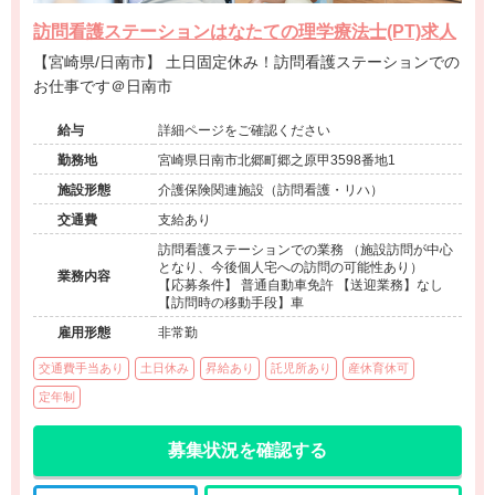
訪問看護ステーションはなたての理学療法士(PT)求人
【宮崎県/日南市】 土日固定休み！訪問看護ステーションでの
お仕事です＠日南市
給与
詳細ページをご確認ください
勤務地
宮崎県日南市北郷町郷之原甲3598番地1
施設形態
介護保険関連施設（訪問看護・リハ）
交通費
支給あり
訪問看護ステーションでの業務 （施設訪問が中心
となり、今後個人宅への訪問の可能性あり）
業務内容
【応募条件】 普通自動車免許 【送迎業務】なし
【訪問時の移動手段】車
雇用形態
非常勤
交通費手当あり
土日休み
昇給あり
託児所あり
産休育休可
定年制
募集状況を確認する