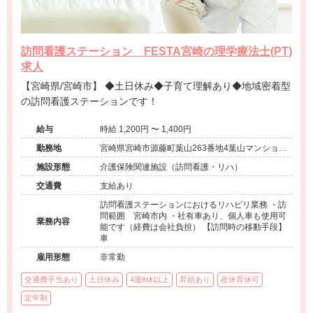
訪問看護ステーション FESTA宮崎の理学療法士(PT)
求人
【宮崎県/宮崎市】 ◆土日休み◆子育て理解あり◆地域密着型
の訪問看護ステーションです！
給与
時給 1,200円 〜 1,400円
勤務地
宮崎県宮崎市源藤町葉山263番地4葉山マンション
603号
施設形態
介護保険関連施設（訪問看護・リハ）
交通費
支給あり
訪問看護ステーションにおけるリハビリ業務 ・訪
問範囲 宮崎市内 ・社有車あり、個人車も使用可
業務内容
能です（経費は会社負担） 【訪問時の移動手段】
車
雇用形態
非常勤
交通費手当あり
土日休み
4週8休以上
昇給あり
産休育休可
定年制