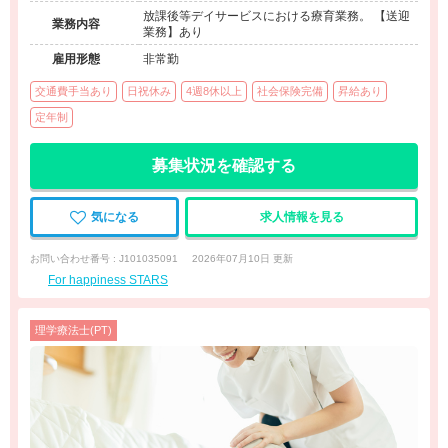
放課後等デイサービスにおける療育業務。 【送迎
業務内容
業務】あり
雇用形態
非常勤
交通費手当あり
日祝休み
4週8休以上
社会保険完備
昇給あり
定年制
募集状況を確認する
気になる
求人情報を見る
お問い合わせ番号 : J101035091
2026年07月10日 更新
For happiness STARS
理学療法士(PT)