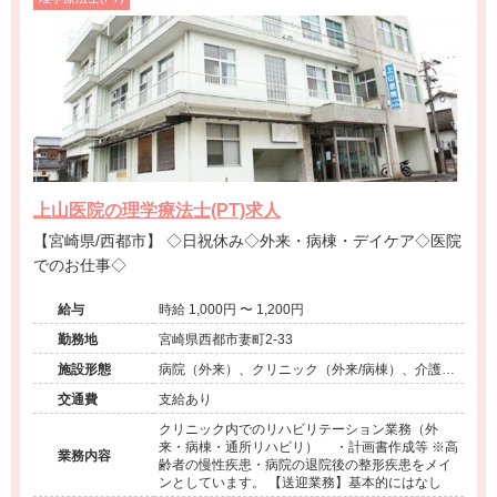
上山医院の理学療法士(PT)求人
【宮崎県/西都市】 ◇日祝休み◇外来・病棟・デイケア◇医院
でのお仕事◇
給与
時給 1,000円 〜 1,200円
勤務地
宮崎県西都市妻町2-33
施設形態
病院（外来）、クリニック（外来/病棟）、介護保
険関連施設（デイケア）
交通費
支給あり
クリニック内でのリハビリテーション業務（外
来・病棟・通所リハビリ） ・計画書作成等 ※高
業務内容
齢者の慢性疾患・病院の退院後の整形疾患をメイ
ンとしています。 【送迎業務】基本的にはなし