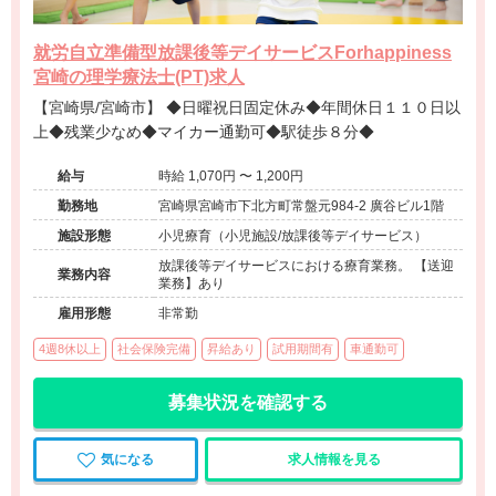
就労自立準備型放課後等デイサービスForhappiness
宮崎の理学療法士(PT)求人
【宮崎県/宮崎市】 ◆日曜祝日固定休み◆年間休日１１０日以
上◆残業少なめ◆マイカー通勤可◆駅徒歩８分◆
給与
時給 1,070円 〜 1,200円
勤務地
宮崎県宮崎市下北方町常盤元984-2 廣谷ビル1階
施設形態
小児療育（小児施設/放課後等デイサービス）
放課後等デイサービスにおける療育業務。 【送迎
業務内容
業務】あり
雇用形態
非常勤
4週8休以上
社会保険完備
昇給あり
試用期間有
車通勤可
募集状況を確認する
気になる
求人情報を見る