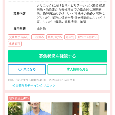
クリニックにおけるリハビリテーション業務 整形
疾患・急性期から慢性期までの総合的な運動療
業務内容
法、物理療法の提供 リハビリ機器の操作と管理な
どリハビリ業務に係る全般 外来開始前にリハビリ
室、リハビリ機器の簡易清掃、確認
雇用形態
非常勤
交通費手当あり
日祝休み
残業少なめ
定年制
駅orバス停近い
車通勤可
募集状況を確認する
気になる
求人情報を見る
お問い合わせ番号 : J101234988
2026年06月24日 更新
松田整形外科ペインクリニック
理学療法士(PT)