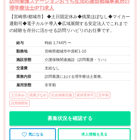
訪問看護ステーションおうち生活応援団都城事業所の
理学療法士(PT)求人
【宮崎県/都城市】 ◆土日固定休み◆残業ほぼなし◆マイカー
通勤可◆電子カルテ導入◆広域展開する安定法人でこれまで
の経験を存分に活かせる訪問リハビリのお仕事です。
給与
時給 1,744円 〜
勤務地
宮崎県都城市中原町1-10
施設形態
介護保険関連施設（訪問看護・リハ）
交通費
支給なし
業務内容
訪問看護における理学療法士業務。
雇用形態
非常勤
土日休み
残業少なめ
社会保険完備
産休育休可
定年制
試用期間有
募集状況を確認する
気になる
求人情報を見る