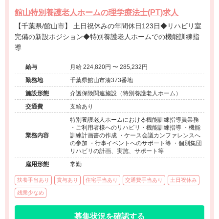
館山特別養護老人ホームの理学療法士(PT)求人
【千葉県/館山市】 土日祝休みの年間休日123日◆リハビリ室
完備の新設ポジション◆特別養護老人ホームでの機能訓練指
導
給与
月給 224,820円 〜 285,232円
勤務地
千葉県館山市湊373番地
施設形態
介護保険関連施設（特別養護老人ホーム）
交通費
支給あり
特別養護老人ホームにおける機能訓練指導員業務
・ご利用者様へのリハビリ・機能訓練指導 ・機能
業務内容
訓練計画書の作成 ・ケース会議カンファレンスへ
の参加 ・行事イベントへのサポート等 ・個別集団
リハビリの計画、実施、サポート等
雇用形態
常勤
扶養手当あり
賞与あり
住宅手当あり
交通費手当あり
土日祝休み
残業少なめ
募集状況を確認する