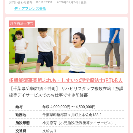
お問い合わせ番号 : J101187331
2026年02月24日 更新
ディアフレンズ美浜
理学療法士(PT)
多機能型事業所ぷれも・しすいの理学療法士(PT)求人
【千葉県/印旛郡酒々井町】 リハビリスタッフ複数在籍！放課
後等デイサービスでのお仕事です＠印旛郡
給与
年収 4,000,000円 〜 4,500,000円
勤務地
千葉県印旛郡酒々井町上本佐倉188-1
施設形態
小児療育（小児施設/放課後等デイサービス）、そ
の他（障害者支援）
交通費
支給あり