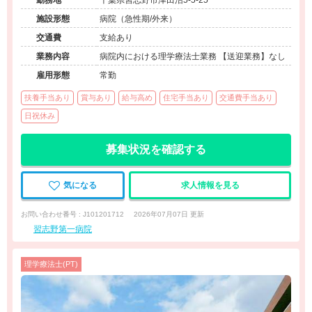
勤務地
千葉県習志野市津田沼5-5-25
施設形態
病院（急性期/外来）
交通費
支給あり
業務内容
病院内における理学療法士業務 【送迎業務】なし
雇用形態
常勤
扶養手当あり
賞与あり
給与高め
住宅手当あり
交通費手当あり
日祝休み
募集状況を確認する
気になる
求人情報を見る
お問い合わせ番号 : J101201712
2026年07月07日 更新
習志野第一病院
理学療法士(PT)