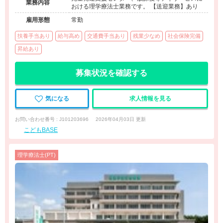
業務内容
おける理学療法士業務です。 【送迎業務】あり
雇用形態
常勤
扶養手当あり
給与高め
交通費手当あり
残業少なめ
社会保険完備
昇給あり
募集状況を確認する
気になる
求人情報を見る
お問い合わせ番号 : J101203696
2026年04月03日 更新
こどもBASE
理学療法士(PT)