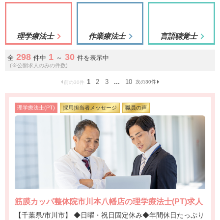
理学療法士
作業療法士
言語聴覚士
298
1
30
全
件中
～
件を表示中
(※公開求人のみの件数)
1
2
3
...
10
次の30件
前の30件
理学療法士(PT)
採用担当者メッセージ
職員の声
筋膜カッパ整体院市川本八幡店の理学療法士(PT)求人
【千葉県/市川市】 ◆日曜・祝日固定休み◆年間休日たっぷり