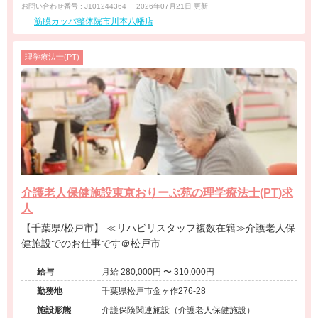
お問い合わせ番号 : J101244364
2026年07月21日 更新
筋膜カッパ整体院市川本八幡店
理学療法士(PT)
介護老人保健施設東京おりーぶ苑の理学療法士(PT)求
人
【千葉県/松戸市】 ≪リハビリスタッフ複数在籍≫介護老人保
健施設でのお仕事です＠松戸市
給与
月給 280,000円 〜 310,000円
勤務地
千葉県松戸市金ヶ作276-28
施設形態
介護保険関連施設（介護老人保健施設）