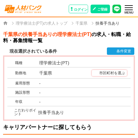
ご登録
ログイン
MENU
理学療法士(PT)の求人トップ
千葉県
扶養手当あり
千葉県の扶養手当ありの理学療法士(PT)
の求人・転職・給
料・募集情報一覧
現在選択されている条件
条件変更
理学療法士(PT)
職種
千葉県
勤務地
市区町村を選ぶ
-
雇用形態
-
施設形態
-
年収
こだわりポイ
扶養手当あり
ント
キャリアパートナーに探してもらう