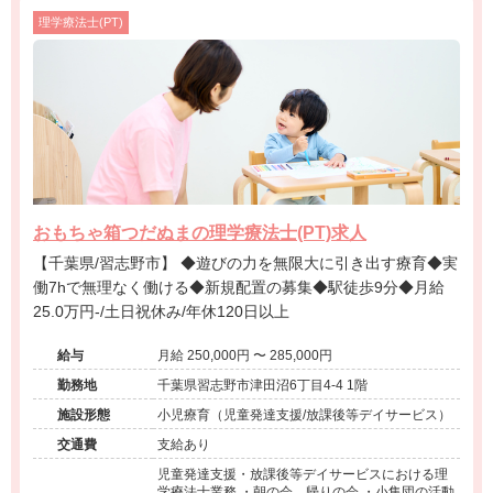
理学療法士(PT)
おもちゃ箱つだぬまの理学療法士(PT)求人
【千葉県/習志野市】 ◆遊びの力を無限大に引き出す療育◆実
働7hで無理なく働ける◆新規配置の募集◆駅徒歩9分◆月給
25.0万円-/土日祝休み/年休120日以上
給与
月給 250,000円 〜 285,000円
勤務地
千葉県習志野市津田沼6丁目4-4 1階
施設形態
小児療育（児童発達支援/放課後等デイサービス）
交通費
支給あり
児童発達支援・放課後等デイサービスにおける理
学療法士業務 ・朝の会、帰りの会 ・小集団の活動