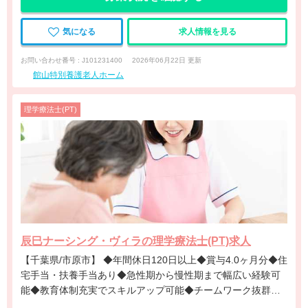
気になる
求人情報を見る
お問い合わせ番号 : J101231400
2026年06月22日 更新
館山特別養護老人ホーム
理学療法士(PT)
辰巳ナーシング・ヴィラの理学療法士(PT)求人
【千葉県/市原市】 ◆年間休日120日以上◆賞与4.0ヶ月分◆住
宅手当・扶養手当あり◆急性期から慢性期まで幅広い経験可
能◆教育体制充実でスキルアップ可能◆チームワーク抜群の
働きやすい病院です◆