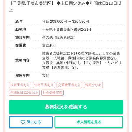
【千葉県/千葉市美浜区】 ◆土日固定休み◆年間休日110日以
上
給与
月給 208,660円 〜 326,580円
勤務地
千葉県千葉市美浜区磯辺2-21-1
施設形態
その他（障害者施設）
交通費
支給あり
障害者支援施設における理学療法士としての業務
全般 ・入職後、職種転換など業務内容変更なし ・
業務内容
入職後、異動や転勤なし 【主な業務】 ・リハビリ
業務 【送迎業務】なし
雇用形態
常勤
扶養手当あり
住宅手当あり
交通費手当あり
残業少なめ
年間休日110日以上
社会保険完備
募集状況を確認する
気になる
求人情報を見る