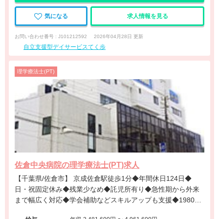
気になる
求人情報を見る
お問い合わせ番号 : J101212592
2026年04月28日 更新
自立支援型デイサービスてく歩
理学療法士(PT)
佐倉中央病院の理学療法士(PT)求人
【千葉県/佐倉市】 京成佐倉駅徒歩1分◆年間休日124日◆
日・祝固定休み◆残業少なめ◆託児所有り◆急性期から外来
まで幅広く対応◆学会補助などスキルアップも支援◆1980年
設立の地域密着型病院です。