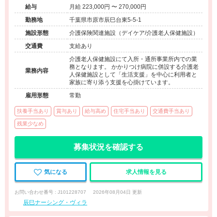
給与
月給 223,000円 〜 270,000円
勤務地
千葉県市原市辰巳台東5-5-1
施設形態
介護保険関連施設（デイケア/介護老人保健施設）
交通費
支給あり
介護老人保健施設にて入所・通所事業所内での業
務となります。 かかりつけ病院に併設する介護老
業務内容
人保健施設として「生活支援」を中心に利用者と
家族に寄り添う支援を心掛けています。
雇用形態
常勤
扶養手当あり
賞与あり
給与高め
住宅手当あり
交通費手当あり
残業少なめ
募集状況を確認する
気になる
求人情報を見る
お問い合わせ番号 : J101228707
2026年08月04日 更新
辰巳ナーシング・ヴィラ