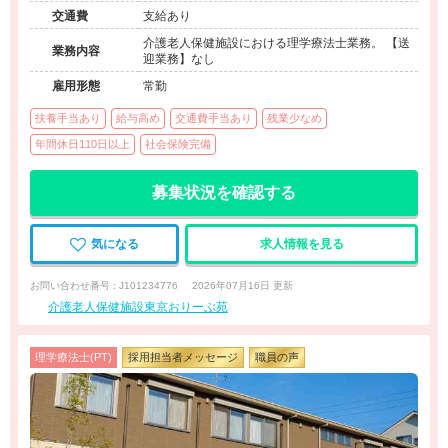
交通費
支給あり
介護老人保健施設における理学療法士業務。 【送
業務内容
迎業務】なし
雇用形態
常勤
扶養手当あり
給与高め
交通費手当あり
残業少なめ
年間休日110日以上
社会保険完備
募集状況を確認する
気になる
求人情報を見る
お問い合わせ番号 : J101234776
2026年07月16日 更新
介護老人保健施設東京おりーぶ苑
理学療法士(PT)
採用担当者メッセージ
職員の声