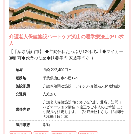
介護老人保健施設ハートケア流山の理学療法士(PT)求
人
【千葉県/流山市】 ◆年間休日たっぷり120日以上◆マイカー
通勤可◆残業少なめ◆扶養手当/家族手当あり
給与
月給 223,400円 〜
勤務地
千葉県流山市小屋146-1
施設形態
介護保険関連施設（デイケア/介護老人保健施設/シ
ョートステイ/訪問看護・リハ）
交通費
支給あり
介護老人保健施設内における入所、通所、訪問リ
ハビテーション業務 ※適正やご本人のご希望によ
業務内容
り配属を決定します。 【送迎業務】なし 【訪問時
の移動手段】車
雇用形態
常勤