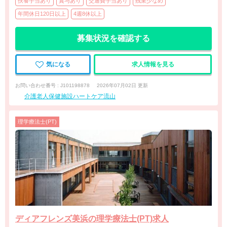
扶養手当あり
賞与あり
交通費手当あり
残業少なめ
年間休日120日以上
4週8休以上
募集状況を確認する
気になる
求人情報を見る
お問い合わせ番号 : J101198878
2026年07月02日 更新
介護老人保健施設ハートケア流山
理学療法士(PT)
ディアフレンズ美浜の理学療法士(PT)求人