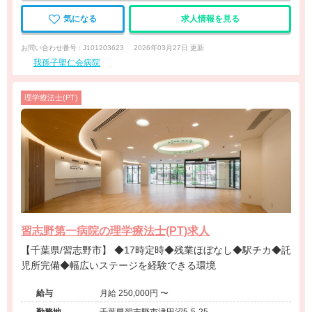
気になる
求人情報を見る
お問い合わせ番号 : J101203623
2026年03月27日 更新
我孫子聖仁会病院
理学療法士(PT)
習志野第一病院の理学療法士(PT)求人
【千葉県/習志野市】 ◆17時定時◆残業ほぼなし◆駅チカ◆託
児所完備◆幅広いステージを経験できる環境
給与
月給 250,000円 〜