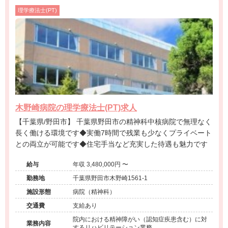
理学療法士(PT)
木野崎病院の理学療法士(PT)求人
【千葉県/野田市】 千葉県野田市の精神科中核病院で無理なく
長く働ける環境です◆実働7時間で残業も少なくプライベート
との両立が可能です◆住宅手当など充実した待遇も魅力です
給与
年収 3,480,000円 〜
勤務地
千葉県野田市木野崎1561-1
施設形態
病院（精神科）
交通費
支給あり
院内における精神障がい（認知症疾患含む）に対
業務内容
するリハビリテーション業務