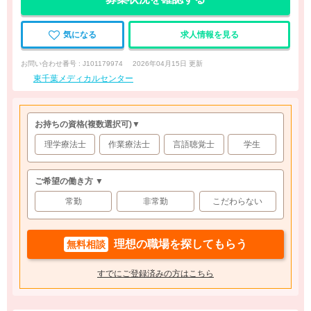
気になる
求人情報を見る
お問い合わせ番号 : J101179974
2026年04月15日 更新
東千葉メディカルセンター
お持ちの資格
(複数選択可)
▼
理学療法士
作業療法士
言語聴覚士
学生
ご希望の働き方 ▼
常勤
非常勤
こだわらない
理想の職場を探してもらう
無料相談
すでにご登録済みの方はこちら