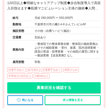
120日以上◆明確なキャリアアップ制度◆歩合制度導入で高収
入目指せます◆筋膜マニピュレーション主体の施術◆人間力
と技術を同時に磨ける会社です◆ 【日本店舗の募集以外に海
給与
月給 280,000円 〜 550,000円
外店舗での募集もございます。詳細はお問い合わせくださ
い】
勤務地
千葉県市川市八幡2-4-9 かんていビル6F
施設形態
その他（自費リハビリ施設）
交通費
支給あり
・整体院での整体業務全般・整体院の施術業務お
よびその補助業務 ・受付、接遇、院内清掃業務 ・
業務内容
課員の育成・指導業務 ・その他院の運営に関する
一般諸業務 【送迎業務】なし
雇用形態
常勤
扶養手当あり
給与高め
交通費手当あり
残業少なめ
年間休日120日以上
4週8休以上
募集状況を確認する
気になる
求人情報を見る