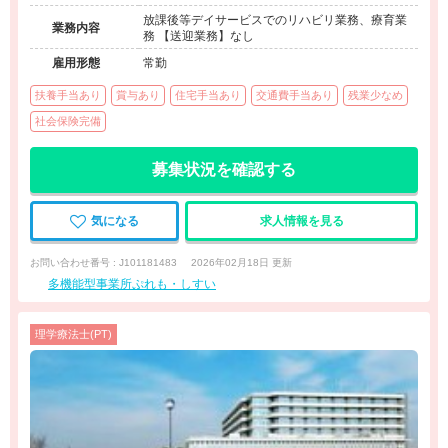
放課後等デイサービスでのリハビリ業務、療育業
業務内容
務 【送迎業務】なし
雇用形態
常勤
扶養手当あり
賞与あり
住宅手当あり
交通費手当あり
残業少なめ
社会保険完備
募集状況を確認する
気になる
求人情報を見る
お問い合わせ番号 : J101181483
2026年02月18日 更新
多機能型事業所ぷれも・しすい
理学療法士(PT)