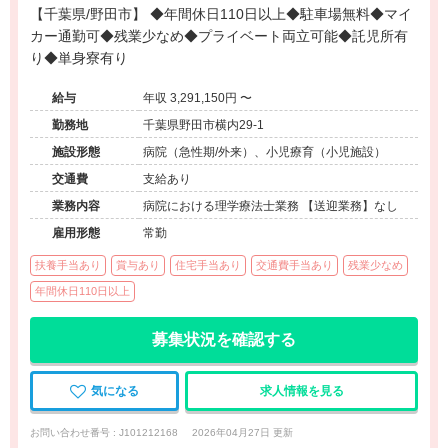
【千葉県/野田市】 ◆年間休日110日以上◆駐車場無料◆マイ
カー通勤可◆残業少なめ◆プライベート両立可能◆託児所有
り◆単身寮有り
給与
年収 3,291,150円 〜
勤務地
千葉県野田市横内29-1
施設形態
病院（急性期/外来）、小児療育（小児施設）
交通費
支給あり
業務内容
病院における理学療法士業務 【送迎業務】なし
雇用形態
常勤
扶養手当あり
賞与あり
住宅手当あり
交通費手当あり
残業少なめ
年間休日110日以上
募集状況を確認する
気になる
求人情報を見る
お問い合わせ番号 : J101212168
2026年04月27日 更新