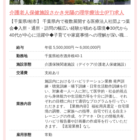
介護老人保健施設さかき光陽の理学療法士(PT)求人
【千葉県/柏市】 千葉県内で複数展開する医療法人社団よつ葉
会◆入所・通所・訪問の幅広い経験が積める環境◆30代から
40代が中心に活躍中◆子育てや家庭事情への理解が深い職場
◆看取りケアやリスク管理など専門性の高いスキルも習得可
給与
年収 5,500,000円 〜 6,000,000円
能◆年間通して安定した稼働を誇る介護老人保健施設です。
勤務地
千葉県柏市酒井根40-1
施設形態
介護保険関連施設（デイケア/介護老人保健施設）
交通費
支給あり
施設内におけるリハビリテーション業務 発声訓
練・聴覚訓練・嚥下訓練・日常生活動作訓練を行
い、対象者一人一人に対して医学的・社会的視点
から身体能力や生活能力等を十分に評価し、それ
ぞれの目標に向けて適切なプログラムを行ってい
業務内容
ただきます。 【業務内容】 福祉用具選定・住宅環
境の調整、ご家族への指導、自宅で行える自主ト
レーニングの作成、ケアマネ・Drとの情報共有、
リハビリ報告書や計画書の作成等を行っていただ
きます。 【送迎業務】なし
雇用形態
常勤