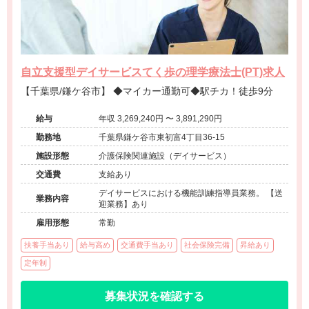
自立支援型デイサービスてく歩の理学療法士(PT)求人
【千葉県/鎌ケ谷市】 ◆マイカー通勤可◆駅チカ！徒歩9分
給与
年収 3,269,240円 〜 3,891,290円
勤務地
千葉県鎌ケ谷市東初富4丁目36-15
施設形態
介護保険関連施設（デイサービス）
交通費
支給あり
デイサービスにおける機能訓練指導員業務。 【送
業務内容
迎業務】あり
雇用形態
常勤
扶養手当あり
給与高め
交通費手当あり
社会保険完備
昇給あり
定年制
募集状況を確認する