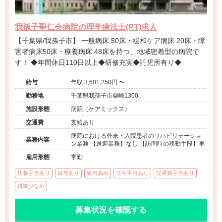
我孫子聖仁会病院の理学療法士(PT)求人
【千葉県/我孫子市】 一般病床 50床・緩和ケア病床 20床・障
害者病床50床・療養病床 48床を持つ、地域密着型の病院で
す！ ◆年間休日110日以上◆研修充実◆託児所有り◆
給与
年収 3,601,250円 〜
勤務地
千葉県我孫子市柴崎1300
施設形態
病院（ケアミックス）
交通費
支給あり
病院における外来・入院患者のリハビリテーショ
業務内容
ン業務 【送迎業務】なし 【訪問時の移動手段】車
雇用形態
常勤
扶養手当あり
賞与あり
給与高め
住宅手当あり
交通費手当あり
残業少なめ
募集状況を確認する