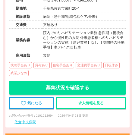
給与
年収 3,481,600円 〜 4,961,600円
勤務地
千葉県佐倉市栄町20-4
施設形態
病院（急性期/地域包括ケア/外来）
交通費
支給あり
院内でのリハビリテーション業務 急性期（術後含
む）から慢性期の入院 外来患者様へのリハビリテ
業務内容
ーションの実施 【送迎業務】なし 【訪問時の移動
手段】車;バイク;自転車
雇用形態
常勤
扶養手当あり
賞与あり
住宅手当あり
交通費手当あり
日祝休み
残業少なめ
募集状況を確認する
気になる
求人情報を見る
お問い合わせ番号 : J101212694
2026年04月23日 更新
佐倉中央病院