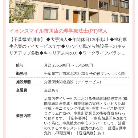
イオンスマイル市川店の理学療法士(PT)求人
【千葉県/市川市】 ◆大手法人◆年間休日120日以上◆福利厚
生充実のデイサービスです◆リハビリ職から施設長へのキャ
リアアップ多数◆キャリア志向の方◆ワークライフバランス
を重視する方も大歓迎◆
給与
月給 256,500円 〜 364,500円
勤務地
千葉県市川市本北方2-23-5 子の神マンション1階
施設形態
介護保険関連施設（デイサービス）
交通費
支給あり
店舗内デイサービスにおける機能訓練指導業務 (機
能訓練計画作成・機能訓練の実施・リハビリ記録
作成・モニタリング作成 等) 事業サービス提供プ
ログラム作成や、事業所従業員の指導育成を行っ
業務内容
て頂きます。 【応募要件】 ・多店舗展開を進めて
いく為に、事業拡大の中心メンバーとして、活躍
のできるマネジメント能力のある方 ・普通自動車
免許（AT限定可） 【送迎業務】あり