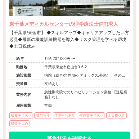
東千葉メディカルセンターの理学療法士(PT)求人
【千葉県/東金市】 ◆スキルアップ◆キャリアアップしたい方
必見◆最新の機能訓練機器を導入◆リスク管理を学べる環境
◆土日祝休み
給与
月給 237,000円 〜
勤務地
千葉県東金市丘山台3-6-2
施設形態
病院（総合/急性期/ケアミックス/外来）、その他
（その他）
交通費
支給あり
急性期病院でのリハビリテーション業務 【送迎業
業務内容
務】なし
雇用形態
常勤
扶養手当あり
賞与あり
住宅手当あり
交通費手当あり
土日祝休み
残業少なめ
募集状況を確認する