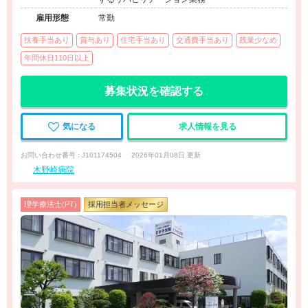
雇用形態
常勤
扶養手当あり
賞与あり
住宅手当あり
交通費手当あり
残業少なめ
年間休日110日以上
募集状況を確認する
気になる
求人情報を見る
お問い合わせ番号 : J101174504
2026年01月08日 更新
木野崎病院
理学療法士(PT)
採用担当者メッセージ