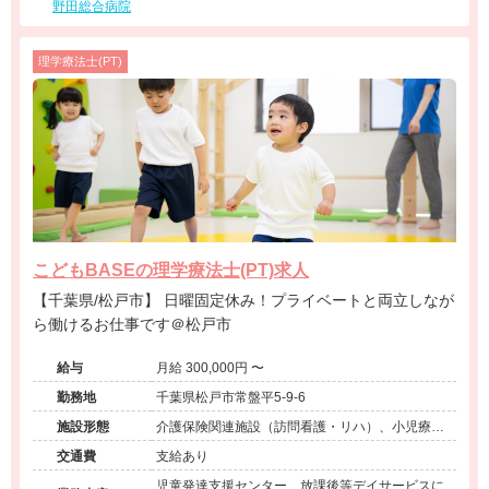
野田総合病院
理学療法士(PT)
こどもBASEの理学療法士(PT)求人
【千葉県/松戸市】 日曜固定休み！プライベートと両立しなが
ら働けるお仕事です＠松戸市
給与
月給 300,000円 〜
勤務地
千葉県松戸市常盤平5-9-6
施設形態
介護保険関連施設（訪問看護・リハ）、小児療育
（小児施設/放課後等デイサービス）
交通費
支給あり
児童発達支援センター、放課後等デイサービスに