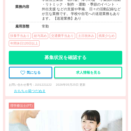
・リトミック ・制作 ・運動 ・季節のイベント ・
業務内容
外出支援 などの支援や準備、 日々の活動記録など
が主な業務です。 学校や自宅への送迎業務もあり
ます。 【送迎業務】あり
雇用形態
常勤
扶養手当あり
給与高め
交通費手当あり
土日祝休み
残業少なめ
年間休日120日以上
募集状況を確認する
気になる
求人情報を見る
お問い合わせ番号 : J101221122
2026年05月25日 更新
おもちゃ箱つだぬま
理学療法士(PT)