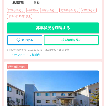
雇用形態
常勤
扶養手当あり
給与高め
住宅手当あり
交通費手当あり
残業少なめ
年間休日120日以上
募集状況を確認する
気になる
求人情報を見る
お問い合わせ番号 : J101234043
2026年07月15日 更新
イオンスマイル市川店
理学療法士(PT)