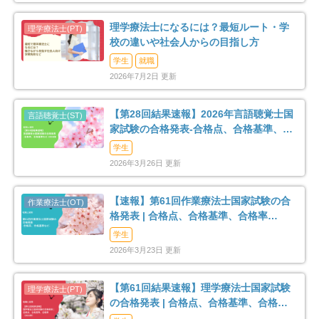
理学療法士になるには？最短ルート・学
校の違いや社会人からの目指し方
学生
就職
2026年7月2日 更新
【第28回結果速報】2026年言語聴覚士国
家試験の合格発表-合格点、合格基準、合
格率など-
学生
2026年3月26日 更新
【速報】第61回作業療法士国家試験の合
格発表 | 合格点、合格基準、合格率
（2026年）
学生
2026年3月23日 更新
【第61回結果速報】理学療法士国家試験
の合格発表 | 合格点、合格基準、合格率
（2026年）