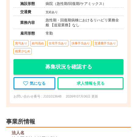
施設形態
病院（急性期/回復期/ケアミックス）
交通費
支給あり
急性期・回復期病棟におけるリハビリ業務全
業務内容
般 【送迎業務】なし
雇用形態
常勤
賞与あり
給与高め
住宅手当あり
扶養手当あり
交通費手当あり
残業少なめ
募集状況を確認する
気になる
求人情報を見る
お問い合わせ番号 : J101013648
2026年07月06日 更新
事業所情報
法人名