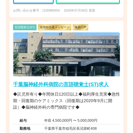
お問い合わせ番号 : J100980659
2026年07月06日 更新
言語聴覚士(ST)
採用担当者メッセージ
職員の声
千葉脳神経外科病院の言語聴覚士(ST)求人
◆託児所有り◆年間休日120日以上◆福利厚生充実◆急性
期・回復期のケアミックス（回復期は2020年9月に開
設）◆脳神経外科の専門病院です◆
給与
年収 4,500,000円 〜 5,000,000円
勤務地
千葉県千葉市稲毛区長沼原町408