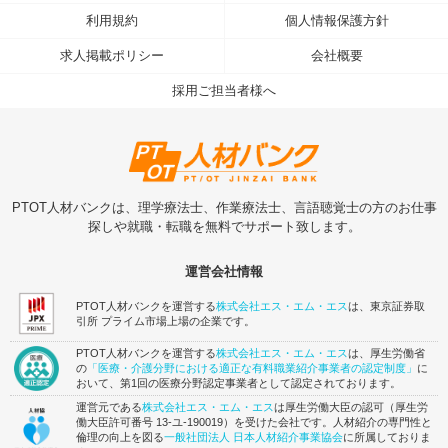
利用規約
個人情報保護方針
求人掲載ポリシー
会社概要
採用ご担当者様へ
PTOT人材バンクは、理学療法士、作業療法士、言語聴覚士の方のお仕事
探しや就職・転職を無料でサポート致します。
運営会社情報
PTOT人材バンクを運営する
株式会社エス・エム・エス
は、東京証券取
引所 プライム市場上場の企業です。
PTOT人材バンクを運営する
株式会社エス・エム・エス
は、厚生労働省
の
「医療・介護分野における適正な有料職業紹介事業者の認定制度」
に
おいて、第1回の医療分野認定事業者として認定されております。
運営元である
株式会社エス・エム・エス
は厚生労働大臣の認可（厚生労
働大臣許可番号 13-ユ-190019）を受けた会社です。人材紹介の専門性と
倫理の向上を図る
一般社団法人 日本人材紹介事業協会
に所属しておりま