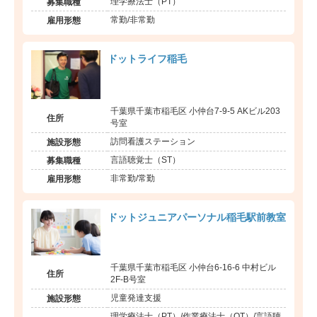
理学療法士（PT）
募集職種
常勤/非常勤
雇用形態
ドットライフ稲毛
千葉県千葉市稲毛区 小仲台7-9-5 AKビル203
住所
号室
訪問看護ステーション
施設形態
言語聴覚士（ST）
募集職種
非常勤/常勤
雇用形態
ドットジュニアパーソナル稲毛駅前教室
千葉県千葉市稲毛区 小仲台6-16-6 中村ビル
住所
2F-B号室
児童発達支援
施設形態
理学療法士（PT）/作業療法士（OT）/言語聴