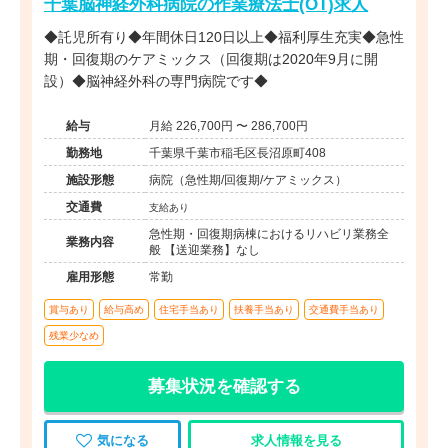
千葉脳神経外科病院の作業療法士(OT)求人
◆託児所有り◆年間休日120日以上◆福利厚生充実◆急性
期・回復期のケアミックス（回復期は2020年9月に開
設）◆脳神経外科の専門病院です◆
給与
月給 226,700円 〜 286,700円
勤務地
千葉県千葉市稲毛区長沼原町408
施設形態
病院（急性期/回復期/ケアミックス）
交通費
支給あり
急性期・回復期病棟におけるリハビリ業務全
業務内容
般 【送迎業務】なし
雇用形態
常勤
賞与あり
給与高め
住宅手当あり
扶養手当あり
交通費手当あり
残業少なめ
募集状況を確認する
気になる
求人情報を見る