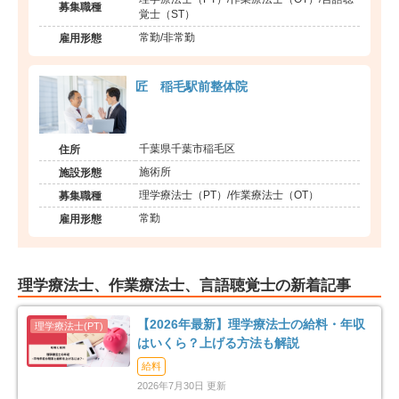
募集職種
覚士（ST）
常勤/非常勤
雇用形態
匠 稲毛駅前整体院
千葉県千葉市稲毛区
住所
施術所
施設形態
理学療法士（PT）/作業療法士（OT）
募集職種
常勤
雇用形態
理学療法士、作業療法士、言語聴覚士の新着記事
【2026年最新】理学療法士の給料・年収
はいくら？上げる方法も解説
給料
2026年7月30日 更新