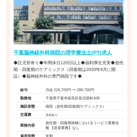
千葉脳神経外科病院の理学療法士(PT)求人
◆託児所有り◆年間休日120日以上◆福利厚生充実◆急性
期・回復期のケアミックス（回復期は2020年9月に開
設）◆脳神経外科の専門病院です◆
給与
月給 226,700円 〜 286,700円
勤務地
千葉県千葉市稲毛区長沼原町408
施設形態
病院（急性期/回復期/ケアミックス）
交通費
支給あり
急性期・回復期病棟におけるリハビリ業務全
業務内容
般 【送迎業務】なし
雇用形態
常勤