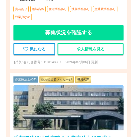
賞与あり
給与高め
住宅手当あり
扶養手当あり
交通費手当あり
残業少なめ
募集状況を確認する
気になる
求人情報を見る
お問い合わせ番号 : J101148987
2026年07月06日 更新
作業療法士(OT)
採用担当者メッセージ
職員の声