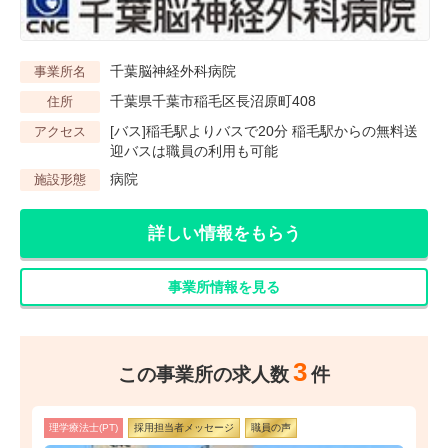
千葉脳神経外科病院
事業所名
千葉県千葉市稲毛区長沼原町408
住所
[バス]稲毛駅よりバスで20分 稲毛駅からの無料送
アクセス
迎バスは職員の利用も可能
病院
施設形態
詳しい情報をもらう
事業所情報を見る
3
この事業所の求人数
件
理学療法士(PT)
採用担当者メッセージ
職員の声