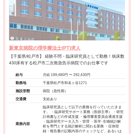
新東京病院の理学療法士(PT)求人
【千葉県/松戸市】 経験不問・臨床研究員として勤務！病床数
430床有する松戸市二次救急告示病院でのお仕事です
給与
月給 199,480円 〜 292,430円
勤務地
千葉県松戸市和名ヶ谷1271
施設形態
病院（急性期）
交通費
支給あり
臨床研究員として以下の業務を行っていただきま
す。 ・臨床研究サポート業務（医師主導） ・研究
計画書などの作成支援 ・倫理審査委員会通過支援
・臨床研究データ入力・管理 ・医学･生物統計解
業務内容
析を専門とする統計解析に関わる業務 ・症例登
録・報告書の記載内容のチェックなど、あるいは