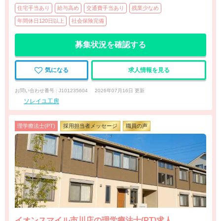
住宅手当あり
給与高め
交通費手当あり
残業少なめ
年間休日120日以上
社会保険完備
募集状況を確認する
気になる
求人情報を見る
お問い合わせ番号 : J101235604
2026年07月16日 更新
ソレイユ工房
理学療法士(PT)
採用担当者メッセージ
職員の声
イオンスマイル市川店の理学療法士(PT)求人