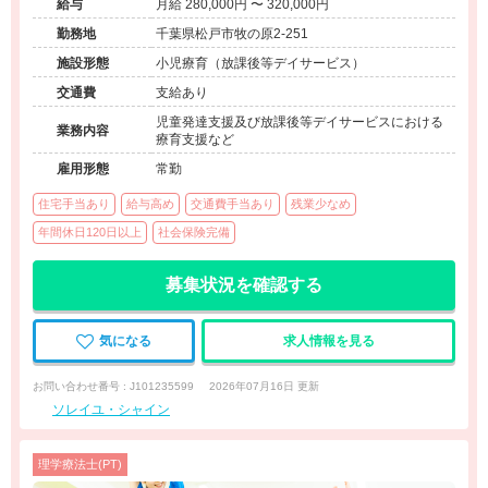
給与
月給 280,000円 〜 320,000円
勤務地
千葉県松戸市牧の原2-251
施設形態
小児療育（放課後等デイサービス）
交通費
支給あり
児童発達支援及び放課後等デイサービスにおける
業務内容
療育支援など
雇用形態
常勤
住宅手当あり
給与高め
交通費手当あり
残業少なめ
年間休日120日以上
社会保険完備
募集状況を確認する
気になる
求人情報を見る
お問い合わせ番号 : J101235599
2026年07月16日 更新
ソレイユ・シャイン
理学療法士(PT)