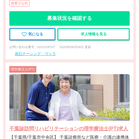
残業少なめ
募集状況を確認する
気になる
求人情報を見る
お問い合わせ番号 : J101228707
2026年08月04日 更新
辰巳ナーシング・ヴィラ
理学療法士(PT)
千葉診訪問リハビリテーションの理学療法士(PT)求人
【千葉県/千葉市中央区】 千葉診療所など医療・介護の連携体