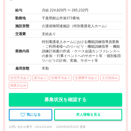
給与
月給 224,820円 〜 285,232円
勤務地
千葉県館山市湊373番地
施設形態
介護保険関連施設（特別養護老人ホーム）
交通費
支給あり
特別養護老人ホームにおける機能訓練指導員業務
・ご利用者様へのリハビリ・機能訓練指導 ・機能
業務内容
訓練計画書の作成 ・ケース会議カンファレンスへ
の参加 ・行事イベントへのサポート等 ・個別集団
リハビリの計画、実施、サポート等
雇用形態
常勤
住宅手当あり
賞与あり
扶養手当あり
交通費手当あり
土日祝休み
残業少なめ
募集状況を確認する
気になる
求人情報を見る
お問い合わせ番号 : J101231400
2026年06月22日 更新