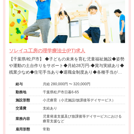
ソレイユ工房の理学療法士(PT)求人
【千葉県/松戸市】 ◆子どもの未来を育む児童福祉施設◆姿勢
や運動の土台作りをサポート◆月給28万円-◆賞与実績あり◆
残業少なめ◆住宅手当あり◆退職金制度あり◆各種手当が充
実◆八柱駅徒歩9分◆温かいチーム風土
給与
月給 280,000円 〜 320,000円
勤務地
千葉県松戸市日暮6-65
施設形態
小児療育（小児施設/放課後等デイサービス）
交通費
支給あり
児童発達支援及び放課後等デイサービスにおける
業務内容
療育支援など
雇用形態
常勤