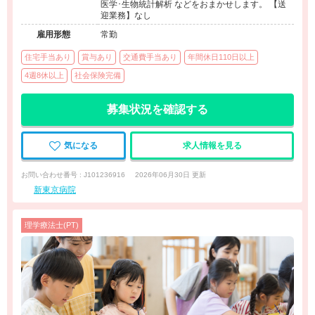
医学･生物統計解析 などをおまかせします。 【送
迎業務】なし
雇用形態
常勤
住宅手当あり
賞与あり
交通費手当あり
年間休日110日以上
4週8休以上
社会保険完備
募集状況を確認する
気になる
求人情報を見る
お問い合わせ番号 : J101236916
2026年06月30日 更新
新東京病院
理学療法士(PT)