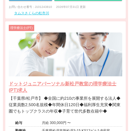
お問い合わせ番号 : J101243810
2026年07月31日 更新
タムスさくらの杜市川
理学療法士(PT)
ドットジュニアパーソナル新松戸教室の理学療法士
(PT)求人
【千葉県/松戸市】 ◆全国に約210の事業所を展開する法人◆
従業員数2,500名規模◆年間休日120日◆福利厚生充実◆関東
圏でもトップクラスの年収◆子育て世代多数在籍中◆
給与
月給 300,000円 〜
勤務地
千葉県松戸市新松戸3-15 KS12ビル1-B号室