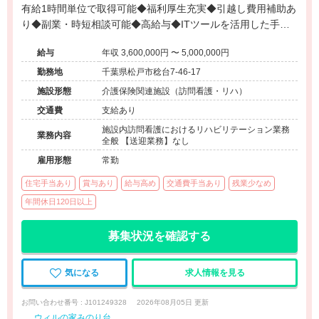
有給1時間単位で取得可能◆福利厚生充実◆引越し費用補助あ
り◆副業・時短相談可能◆高給与◆ITツールを活用した手厚
いフォロー◆
給与
年収 3,600,000円 〜 5,000,000円
勤務地
千葉県松戸市稔台7-46-17
施設形態
介護保険関連施設（訪問看護・リハ）
交通費
支給あり
施設内訪問看護におけるリハビリテーション業務
業務内容
全般 【送迎業務】なし
雇用形態
常勤
住宅手当あり
賞与あり
給与高め
交通費手当あり
残業少なめ
年間休日120日以上
募集状況を確認する
気になる
求人情報を見る
お問い合わせ番号 : J101249328
2026年08月05日 更新
ウィルの家みのり台