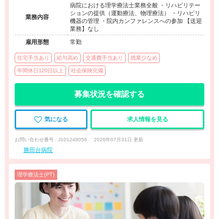
病院における理学療法士業務全般 ・リハビリテー
ションの提供（運動療法、物理療法） ・リハビリ
業務内容
機器の管理 ・院内カンファレンスへの参加 【送迎
業務】なし
雇用形態
常勤
住宅手当あり
給与高め
交通費手当あり
残業少なめ
年間休日120日以上
社会保険完備
募集状況を確認する
気になる
求人情報を見る
お問い合わせ番号 : J101248056
2026年07月31日 更新
勝田台病院
理学療法士(PT)