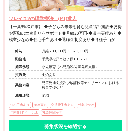
ソレイユ2の理学療法士(PT)求人
【千葉県/松戸市】 ◆子どもの未来を育む児童福祉施設◆姿勢
や運動の土台作りをサポート◆月給28万円-◆賞与実績あり◆
残業少なめ◆住宅手当あり◆退職金制度あり◆各種手当が充
実◆八柱駅徒歩9分◆温かいチーム風土
給与
月給 280,000円 〜 320,000円
勤務地
千葉県松戸市牧ノ原1-112 2F
施設形態
小児療育（小児施設/児童発達支援）
交通費
支給あり
児童発達支援及び放課後等デイサービスにおける
業務内容
療育支援など
雇用形態
常勤
住宅手当あり
給与高め
交通費手当あり
残業少なめ
年間休日120日以上
社会保険完備
募集状況を確認する