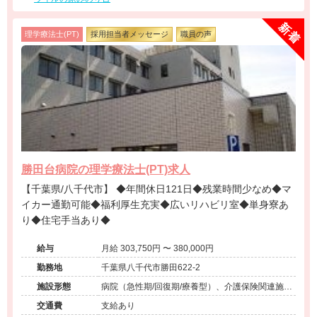
理学療法士(PT)
採用担当者メッセージ
職員の声
勝田台病院の理学療法士(PT)求人
【千葉県/八千代市】 ◆年間休日121日◆残業時間少なめ◆マ
イカー通勤可能◆福利厚生充実◆広いリハビリ室◆単身寮あ
り◆住宅手当あり◆
給与
月給 303,750円 〜 380,000円
勤務地
千葉県八千代市勝田622-2
施設形態
病院（急性期/回復期/療養型）、介護保険関連施設
（デイケア）
交通費
支給あり