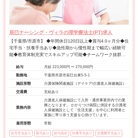
辰巳ナーシング・ヴィラの理学療法士(PT)求人
【千葉県/市原市】 ◆年間休日120日以上◆賞与4.0ヶ月分◆住
宅手当・扶養手当あり◆急性期から慢性期まで幅広い経験可
能◆教育体制充実でスキルアップ可能◆チームワーク抜群の
働きやすい病院です◆
給与
月給 223,000円 〜 270,000円
勤務地
千葉県市原市辰巳台東5-5-1
施設形態
介護保険関連施設（デイケア/介護老人保健施設）
交通費
支給あり
介護老人保健施設にて入所・通所事業所内での業
務となります。 かかりつけ病院に併設する介護老
業務内容
人保健施設として「生活支援」を中心に利用者と
家族に寄り添う支援を心掛けています。
雇用形態
常勤
住宅手当あり
賞与あり
給与高め
扶養手当あり
交通費手当あり