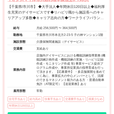
【千葉県/市川市】 ◆大手法人◆年間休日120日以上◆福利厚
生充実のデイサービスです◆リハビリ職から施設長へのキャ
リアアップ多数◆キャリア志向の方◆ワークライフバランス
を重視する方も大歓迎◆
給与
月給 256,500円 〜 364,500円
勤務地
千葉県市川市本北方2-23-5 子の神マンション1階
施設形態
介護保険関連施設（デイサービス）
交通費
支給あり
店舗内デイサービスにおける機能訓練指導業務 (機
能訓練計画作成・機能訓練の実施・リハビリ記録
作成・モニタリング作成 等) 事業サービス提供プ
ログラム作成や、事業所従業員の指導育成を行っ
業務内容
て頂きます。 【応募要件】 ・多店舗展開を進めて
いく為に、事業拡大の中心メンバーとして、活躍
のできるマネジメント能力のある方 ・普通自動車
免許（AT限定可） 【送迎業務】あり
雇用形態
常勤
住宅手当あり
給与高め
扶養手当あり
交通費手当あり
残業少なめ
年間休日120日以上