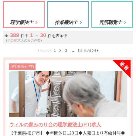
理学療法士
作業療法士
言語聴覚士
389
1
30
全
件中
～
件を表示中
(※公開求人のみの件数)
1
2
3
...
13
次の30件
前の30件
理学療法士(PT)
ウィルの家みのり台の理学療法士(PT)求人
【千葉県/松戸市】 ◆年間休日120日◆入職日より有給付与◆