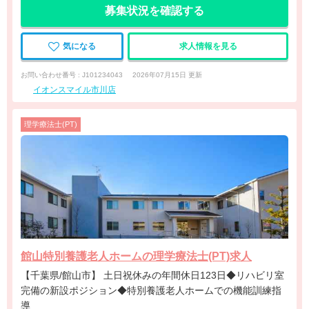
募集状況を確認する
気になる
求人情報を見る
お問い合わせ番号 : J101234043
2026年07月15日 更新
イオンスマイル市川店
理学療法士(PT)
館山特別養護老人ホームの理学療法士(PT)求人
【千葉県/館山市】 土日祝休みの年間休日123日◆リハビリ室
完備の新設ポジション◆特別養護老人ホームでの機能訓練指
導