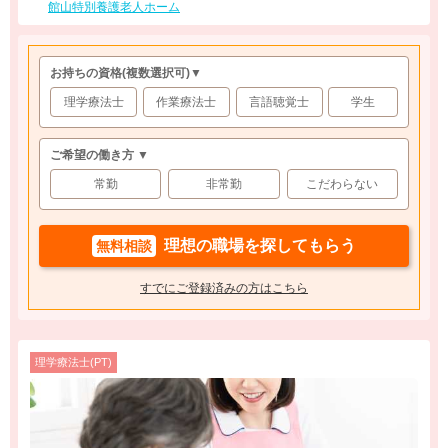
館山特別養護老人ホーム
お持ちの資格
(複数選択可)
▼
理学療法士
作業療法士
言語聴覚士
学生
ご希望の働き方 ▼
常勤
非常勤
こだわらない
理想の職場を探してもらう
無料相談
すでにご登録済みの方はこちら
理学療法士(PT)