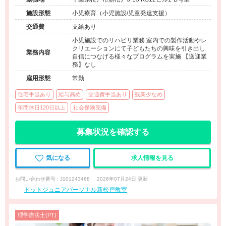
施設形態
小児療育（小児施設/児童発達支援）
交通費
支給あり
小児施設でのリハビリ業務 室内での製作活動やレ
クリエーションにて子どもたちの興味を引き出し
業務内容
自信につなげる様々なプログラムを実施 【送迎業
務】なし
雇用形態
常勤
住宅手当あり
給与高め
交通費手当あり
残業少なめ
年間休日120日以上
社会保険完備
募集状況を確認する
気になる
求人情報を見る
お問い合わせ番号 : J101243468
2026年07月24日 更新
ドットジュニアパーソナル新松戸教室
理学療法士(PT)