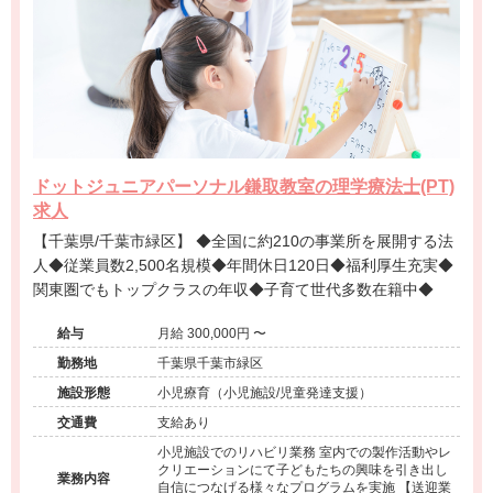
ドットジュニアパーソナル鎌取教室の理学療法士(PT)
求人
【千葉県/千葉市緑区】 ◆全国に約210の事業所を展開する法
人◆従業員数2,500名規模◆年間休日120日◆福利厚生充実◆
関東圏でもトップクラスの年収◆子育て世代多数在籍中◆
給与
月給 300,000円 〜
勤務地
千葉県千葉市緑区
施設形態
小児療育（小児施設/児童発達支援）
交通費
支給あり
小児施設でのリハビリ業務 室内での製作活動やレ
クリエーションにて子どもたちの興味を引き出し
業務内容
自信につなげる様々なプログラムを実施 【送迎業