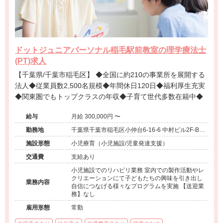
ドットジュニアパーソナル稲毛駅前教室の理学療法士
(PT)求人
【千葉県/千葉市稲毛区】 ◆全国に約210の事業所を展開する
法人◆従業員数2,500名規模◆年間休日120日◆福利厚生充実
◆関東圏でもトップクラスの年収◆子育て世代多数在籍中◆
給与
月給 300,000円 〜
勤務地
千葉県千葉市稲毛区小仲台6-16-6 中村ビル2F-B号
室
施設形態
小児療育（小児施設/児童発達支援）
交通費
支給あり
小児施設でのリハビリ業務 室内での製作活動やレ
クリエーションにて子どもたちの興味を引き出し
業務内容
自信につなげる様々なプログラムを実施 【送迎業
務】なし
雇用形態
常勤