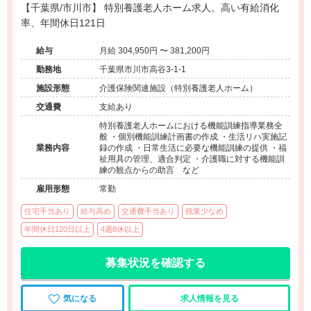
【千葉県/市川市】 特別養護老人ホーム求人。高い有給消化
率、年間休日121日
給与
月給 304,950円 〜 381,200円
勤務地
千葉県市川市高谷3-1-1
施設形態
介護保険関連施設（特別養護老人ホーム）
交通費
支給あり
特別養護老人ホームにおける機能訓練指導業務全
般 ・個別機能訓練計画書の作成 ・生活リハ実施記
業務内容
録の作成 ・日常生活に必要な機能訓練の提供 ・福
祉用具の管理、適合判定 ・介護職に対する機能訓
練の観点からの助言 など
雇用形態
常勤
住宅手当あり
給与高め
交通費手当あり
残業少なめ
年間休日120日以上
4週8休以上
募集状況を確認する
気になる
求人情報を見る