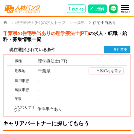
ご登録
ログイン
MENU
理学療法士(PT)の求人トップ
千葉県
住宅手当あり
千葉県の住宅手当ありの理学療法士(PT)
の求人・転職・給
料・募集情報一覧
現在選択されている条件
条件変更
理学療法士(PT)
職種
千葉県
勤務地
市区町村を選ぶ
-
雇用形態
-
施設形態
-
年収
こだわりポイ
住宅手当あり
ント
キャリアパートナーに探してもらう