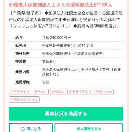
介護老人保健施設とよさとの理学療法士(PT)求人
【千葉県/銚子市】 ◆医療法人社団土合会が運営する渡辺病院
併設の介護老人保健施設です◆日曜日と祝祭日が固定休みで
リフレッシュ休暇が7日間あります◆残業も月5時間程度と少
なくプライベートと両立しやすい環境です◆託児所完備で子
給与
月給 240,000円 〜
育て中の方も多数活躍しています◆入所と通所の両方に携わ
りながら機能維持を目的としたリハビリに専念できます◆
勤務地
千葉県銚子市豊里台1-1044-746
施設形態
介護保険関連施設（介護老人保健施設）
交通費
支給あり
介護老人保健施設における理学療法士業務 【送迎
業務内容
業務】なし
雇用形態
常勤
住宅手当あり
賞与あり
給与高め
交通費手当あり
残業少なめ
年間休日110日以上
募集状況を確認する
気になる
求人情報を見る