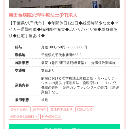
勝田台病院の理学療法士(PT)求人
【千葉県/八千代市】 ◆年間休日121日◆残業時間少なめ◆マ
イカー通勤可能◆福利厚生充実◆広いリハビリ室◆単身寮あ
り◆住宅手当あり◆
給与
月給 303,750円 〜 380,000円
勤務地
千葉県八千代市勝田622-2
施設形態
病院（急性期/回復期/療養型）、介護保険関連施設
（デイケア）
交通費
支給あり
病院における理学療法士業務全般 ・リハビリテー
ションの提供（運動療法、物理療法） ・リハビリ
業務内容
機器の管理 ・院内カンファレンスへの参加 【送迎
業務】なし
雇用形態
常勤
住宅手当あり
給与高め
交通費手当あり
残業少なめ
年間休日120日以上
社会保険完備