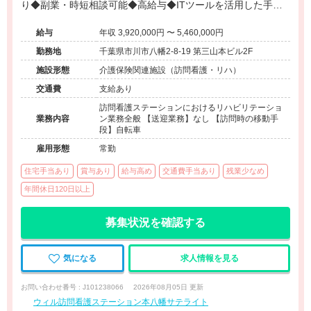
り◆副業・時短相談可能◆高給与◆ITツールを活用した手厚
いフォロー◆
給与
年収 3,920,000円 〜 5,460,000円
勤務地
千葉県市川市八幡2-8-19 第三山本ビル2F
施設形態
介護保険関連施設（訪問看護・リハ）
交通費
支給あり
訪問看護ステーションにおけるリハビリテーショ
業務内容
ン業務全般 【送迎業務】なし 【訪問時の移動手
段】自転車
雇用形態
常勤
住宅手当あり
賞与あり
給与高め
交通費手当あり
残業少なめ
年間休日120日以上
募集状況を確認する
気になる
求人情報を見る
お問い合わせ番号 : J101238066
2026年08月05日 更新
ウィル訪問看護ステーション本八幡サテライト