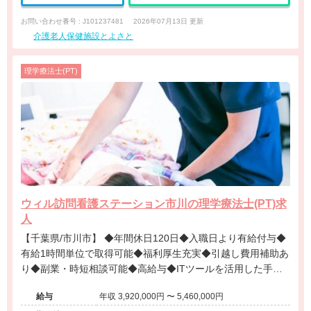
お問い合わせ番号 : J101237481
2026年07月13日 更新
介護老人保健施設とよさと
理学療法士(PT)
ウィル訪問看護ステーション市川の理学療法士(PT)求
人
【千葉県/市川市】 ◆年間休日120日◆入職日より有給付与◆
有給1時間単位で取得可能◆福利厚生充実◆引越し費用補助あ
り◆副業・時短相談可能◆高給与◆ITツールを活用した手厚
いフォロー◆
給与
年収 3,920,000円 〜 5,460,000円