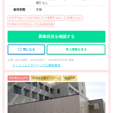
務】なし
雇用形態
常勤
住宅手当あり
給与高め
交通費手当あり
残業少なめ
年間休日120日以上
社会保険完備
募集状況を確認する
気になる
求人情報を見る
お問い合わせ番号 : J101243477
2026年07月24日 更新
ドットジュニアパーソナル鎌取教室
理学療法士(PT)
採用担当者メッセージ
職員の声