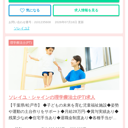
気になる
求人情報を見る
お問い合わせ番号 : J101235608
2026年07月16日 更新
ソレイユ2
理学療法士(PT)
ソレイユ・シャインの理学療法士(PT)求人
【千葉県/松戸市】 ◆子どもの未来を育む児童福祉施設◆姿勢
や運動の土台作りをサポート◆月給28万円-◆賞与実績あり◆
残業少なめ◆住宅手当あり◆退職金制度あり◆各種手当が充
実◆八柱駅徒歩9分◆温かいチーム風土