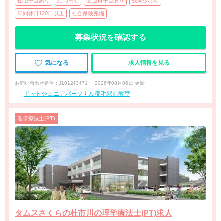
住宅手当あり
給与高め
交通費手当あり
残業少なめ
年間休日120日以上
社会保険完備
募集状況を確認する
気になる
求人情報を見る
お問い合わせ番号 : J101243471
2026年08月06日 更新
ドットジュニアパーソナル稲毛駅前教室
理学療法士(PT)
タムスさくらの杜市川の理学療法士(PT)求人