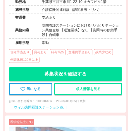
勤務地
千葉県市川市市川1-22-10 オガワビル1階
施設形態
介護保険関連施設（訪問看護・リハ）
交通費
支給あり
訪問看護ステーションにおけるリハビリテーショ
業務内容
ン業務全般 【送迎業務】なし 【訪問時の移動手
段】自転車
雇用形態
常勤
住宅手当あり
賞与あり
給与高め
交通費手当あり
残業少なめ
年間休日120日以上
募集状況を確認する
気になる
求人情報を見る
お問い合わせ番号 : J101236486
2026年08月05日 更新
ウィル訪問看護ステーション市川
理学療法士(PT)