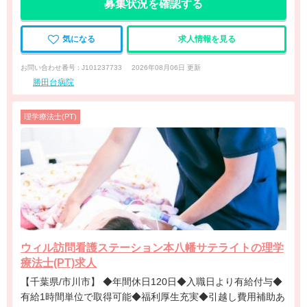
募集状況を確認する
気になる
求人情報を見る
お問い合わせ番号 : J101237733
2026年08月06日 更新
勝田台病院
理学療法士(PT)
ウィル訪問看護ステーション本八幡サテライトの理学
療法士(PT)求人
【千葉県/市川市】 ◆年間休日120日◆入職日より有給付与◆
有給1時間単位で取得可能◆福利厚生充実◆引越し費用補助あ