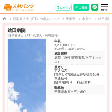
ご登録
ログイン
MENU
理学療法士（PT）の求人トップ
千葉県
市原市
鎗田病院
鎗田病院
-理学療法士（PT）の求人・転職情報-
年収
3,200,000円 〜
※この限りではありません。
施設形態
病院（急性期/療養型/ケアミック
ス）
最寄り・
アクセス
[電車]JR内房線五井駅徒歩10分
車通勤可
[駐車場]有り [料金]無料
勤務地
千葉県市原市五井899