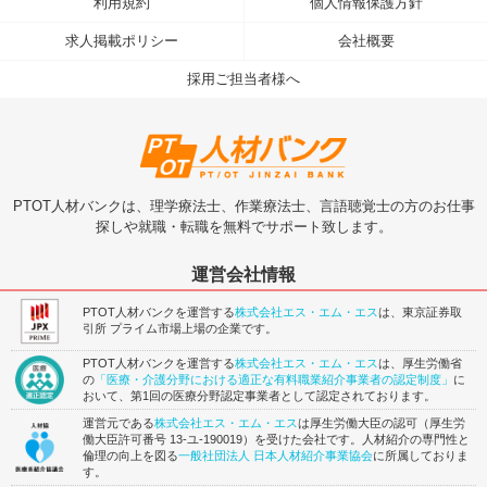
利用規約
個人情報保護方針
求人掲載ポリシー
会社概要
採用ご担当者様へ
PTOT人材バンクは、理学療法士、作業療法士、言語聴覚士の方のお仕事
探しや就職・転職を無料でサポート致します。
運営会社情報
PTOT人材バンクを運営する
株式会社エス・エム・エス
は、東京証券取
引所 プライム市場上場の企業です。
PTOT人材バンクを運営する
株式会社エス・エム・エス
は、厚生労働省
の
「医療・介護分野における適正な有料職業紹介事業者の認定制度」
に
おいて、第1回の医療分野認定事業者として認定されております。
運営元である
株式会社エス・エム・エス
は厚生労働大臣の認可（厚生労
働大臣許可番号 13-ユ-190019）を受けた会社です。人材紹介の専門性と
倫理の向上を図る
一般社団法人 日本人材紹介事業協会
に所属しておりま
す。