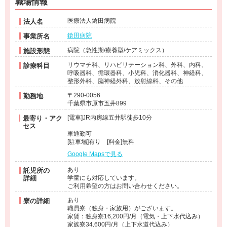
職場情報
医療法人鎗田病院
法人名
鎗田病院
事業所名
病院（急性期/療養型/ケアミックス）
施設形態
リウマチ科、リハビリテーション科、外科、内科、
診療科目
呼吸器科、循環器科、小児科、消化器科、神経科、
整形外科、脳神経外科、放射線科、その他
〒290-0056
勤務地
千葉県市原市五井899
[電車]JR内房線五井駅徒歩10分
最寄り・アク
セス
車通勤可
[駐車場]有り [料金]無料
Google Mapsで見る
あり
託児所の
詳細
学童にも対応しています。
ご利用希望の方はお問い合わせください。
あり
寮の詳細
職員寮（独身・家族用）がございます。
家賃：独身寮16,200円/月（電気・上下水代込み）
家族寮34,600円/月（上下水道代込み）