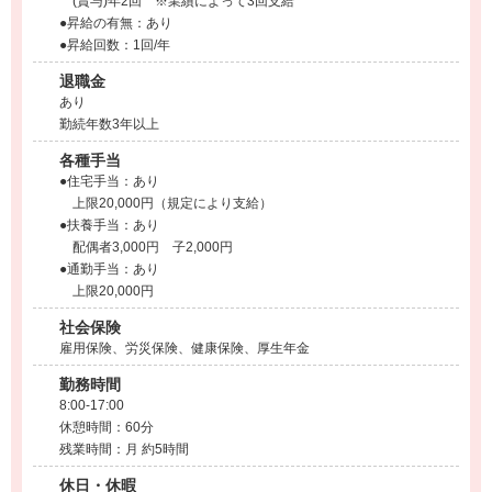
(賞与)年2回 ※業績によって3回支給
●昇給の有無：あり
●昇給回数：1回/年
退職金
あり
勤続年数3年以上
各種手当
●住宅手当：あり
上限20,000円（規定により支給）
●扶養手当：あり
配偶者3,000円 子2,000円
●通勤手当：あり
上限20,000円
社会保険
雇用保険、労災保険、健康保険、厚生年金
勤務時間
8:00-17:00
休憩時間：60分
残業時間：月 約5時間
休日・休暇