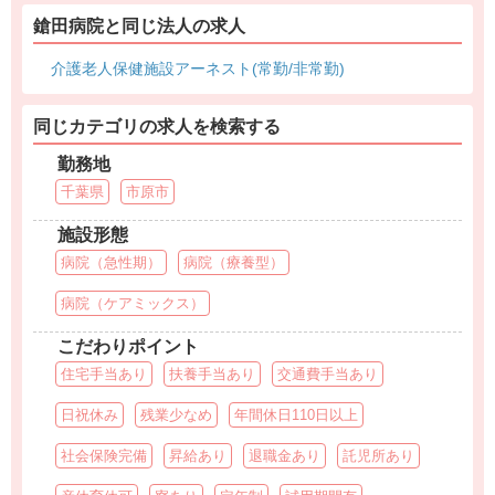
鎗田病院と同じ法人の求人
介護老人保健施設アーネスト(常勤/非常勤)
同じカテゴリの求人を検索する
勤務地
千葉県
市原市
施設形態
病院（急性期）
病院（療養型）
病院（ケアミックス）
こだわりポイント
住宅手当あり
扶養手当あり
交通費手当あり
日祝休み
残業少なめ
年間休日110日以上
社会保険完備
昇給あり
退職金あり
託児所あり