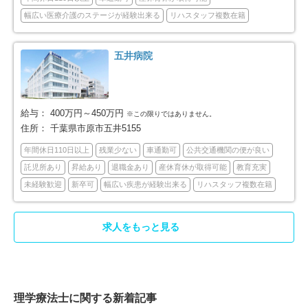
浦安市
四街道市
46
35
幅広い医療介護のステージが経験出来る
リハスタッフ複数在籍
袖ケ浦市
八街市
11
17
五井病院
印西市
白井市
23
16
富里市
南房総市
12
6
給与：
400万円～450万円
※この限りではありません。
住所：
千葉県市原市五井5155
匝瑳市
香取市
4
16
年間休日110日以上
残業少ない
車通勤可
公共交通機関の便が良い
託児所あり
昇給あり
退職金あり
産休育休が取得可能
教育充実
山武市
いすみ市
15
14
未経験歓迎
新卒可
幅広い疾患が経験出来る
リハスタッフ複数在籍
印旛郡酒々井町
印旛郡栄町
4
3
求人をもっと見る
香取郡東庄町
大網白里市
5
15
山武郡九十九里町
山武郡横芝光町
2
2
理学療法士に関する新着記事