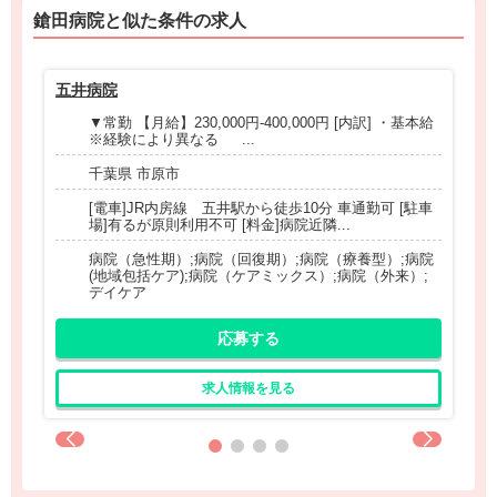
鎗田病院と
似た条件
の求人
五井病院
白
▼常勤 【月給】230,000円-400,000円 [内訳] ・基本給
※経験により異なる ...
千葉県 市原市
[電車]JR内房線 五井駅から徒歩10分 車通勤可 [駐車
場]有るが原則利用不可 [料金]病院近隣...
病院（急性期）;病院（回復期）;病院（療養型）;病院
(地域包括ケア);病院（ケアミックス）;病院（外来）;
デイケア
応募する
求人情報を見る