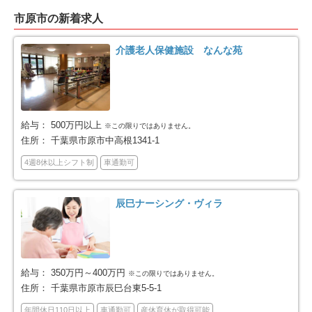
松戸市
野田市
137
46
市原市の新着求人
茂原市
成田市
22
15
介護老人保健施設 なんな苑
佐倉市
東金市
49
6
旭市
習志野市
9
47
給与：
500万円以上
※この限りではありません。
住所：
千葉県市原市中高根1341-1
柏市
勝浦市
122
1
4週8休以上シフト制
車通勤可
市原市
流山市
51
47
辰巳ナーシング・ヴィラ
八千代市
我孫子市
54
23
鴨川市
鎌ケ谷市
12
47
給与：
350万円～400万円
※この限りではありません。
君津市
富津市
住所：
千葉県市原市辰巳台東5-5-1
2
6
年間休日110日以上
車通勤可
産休育休が取得可能