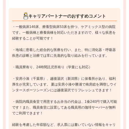
キャリアパートナーのおすすめコメント
・一般病床146床、療養型病床53床を持つ、ケアミックス型の病院
です。一般病棟と療養病棟を対応いただきますので、様々な疾患を
経験することが可能です！
・地域に密着した総合的な医療を行い、また、特に消化器・呼吸器
疾患の診断と治療では常に先進的な取り組みを行っています。
・職員寮有り、24時間託児所有り（学童にも対応）
・安房小湊（千葉県）、越後湯沢（新潟県）に保養所があり、福利
厚生が充実しています。 夏は安房小湊や勝浦で南房総を満喫しウイ
ンタースポーツシーズンには越後湯沢でリフレッシュできます！
・病院内職員食堂で用意するお弁当の代金は、1食240円で購入可能
です！また、職員食堂に設置してある職員用の珈琲サーバーが無料
でご利用できます！
経験を考慮した年収額など、求人票には書いていない情報をキャリ