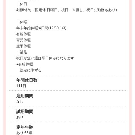
［休日］
4週8休制（固定休:日曜日、祝日 ※但し、祝日に勤務もあり）
［休暇］
年末年始休暇:4日間(12/30-1/3)
有給休暇
育児休暇
慶弔休暇
［補足］
祝日が無い週は平日休みになります
●有給休暇
法定に準ずる
年間休日数
111日
雇用期間
なし
試用期間
あり
定年年齢
あり 65歳