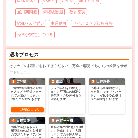
産休育休可
寮あり
定年制
試用期間有
雇用期間無
未経験歓迎
教育充実
駅orバス停近い
車通勤可
リハスタッフ複数在籍
経営が安定している
選考プロセス
はじめての転職でもお任せください。万全の態勢であなたの転職をサポ
ートします。
1
ご登録
2
面談
3
日程調整
ご希望の転職時期や働
求人の詳細をお伝えし
応募する事業所が決ま
き方などを登録フォー
ます。不明点の解消や
った後、キャリアパー
ムでお選びください。
事業所への応募可否を
トナーが見学や面接日
約1分で登録できます。
確認します。
程の調整を行います。
ご登録はこちら
4
面接実施
5
内定～入職
面接対策はもちろん、
面接結果の通知は7日以
履歴書の作成や条件面
内に伝達します。入職
の交渉もキャリアパー
に向けての手続き等に