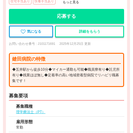
住宅手当あり
扶養手当あり
もっと見る
応募する
気になる
詳細をもらう
お問い合わせ番号 : J101171691
2025年12月25日 更新
鎗田病院の特徴
◆五井駅から徒歩10分◆マイカー通勤も可能◆職員寮有り◆託児所
有り◆残業ほぼ無し◆定着率の高い地域密着型病院でリハビリ職募
集です！
募集要項
募集職種
理学療法士（PT）
雇用形態
常勤