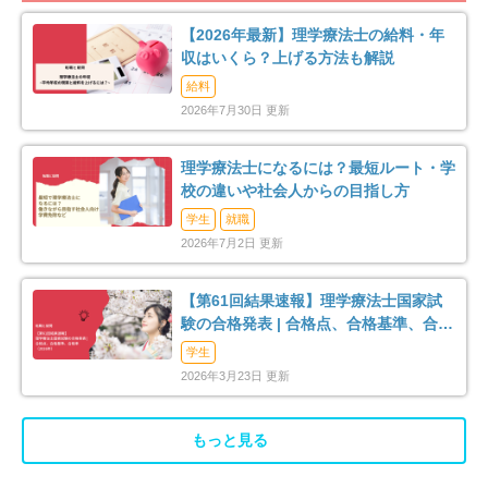
長生郡一宮町
長生郡睦沢町
1
2
【2026年最新】理学療法士の給料・年
収はいくら？上げる方法も解説
長生郡長生村
長生郡白子町
3
2
給料
2026年7月30日 更新
長生郡長柄町
長生郡長南町
2
1
理学療法士になるには？最短ルート・学
夷隅郡大多喜町
安房郡鋸南町
3
1
校の違いや社会人からの目指し方
学生
就職
2026年7月2日 更新
【第61回結果速報】理学療法士国家試
験の合格発表 | 合格点、合格基準、合格
率（2026年）
学生
2026年3月23日 更新
もっと見る