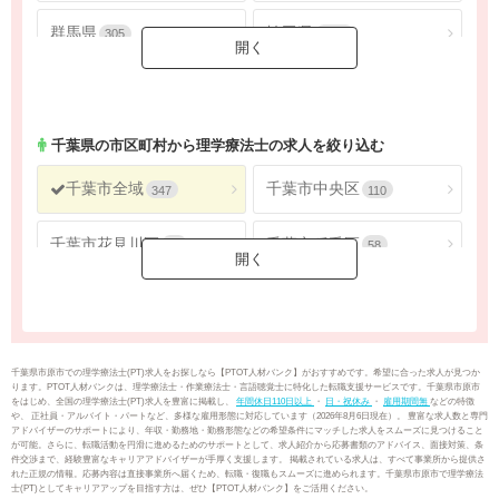
群馬県
埼玉県
305
1793
千葉県
東京都
1621
4548
神奈川県
2688
千葉県
の市区町村から理学療法士の求人を絞り込む
千葉市全域
千葉市中央区
347
110
千葉市花見川区
千葉市稲毛区
56
58
千葉市若葉区
千葉市緑区
40
46
千葉市美浜区
銚子市
37
19
千葉県市原市での理学療法士(PT)求人をお探しなら【PTOT人材バンク】がおすすめです。希望に合った求人が見つか
ります。PTOT人材バンクは、理学療法士・作業療法士・言語聴覚士に特化した転職支援サービスです。千葉県市原市
をはじめ、全国の理学療法士(PT)求人を豊富に掲載し、
年間休日110日以上
・
日・祝休み
・
雇用期間無
などの特徴
市川市
船橋市
88
176
や、 正社員・アルバイト・パートなど、多様な雇用形態に対応しています（2026年8月6日現在）。 豊富な求人数と専門
アドバイザーのサポートにより、年収・勤務地・勤務形態などの希望条件にマッチした求人をスムーズに見つけること
が可能。さらに、転職活動を円滑に進めるためのサポートとして、求人紹介から応募書類のアドバイス、面接対策、条
件交渉まで、経験豊富なキャリアアドバイザーが手厚く支援します。 掲載されている求人は、すべて事業所から提供さ
館山市
木更津市
14
20
れた正規の情報。応募内容は直接事業所へ届くため、転職・復職もスムーズに進められます。千葉県市原市で理学療法
士(PT)としてキャリアアップを目指す方は、ぜひ【PTOT人材バンク】をご活用ください。