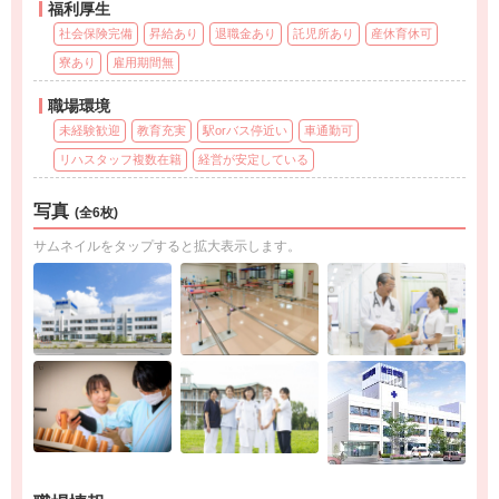
福利厚生
社会保険完備
昇給あり
退職金あり
託児所あり
産休育休可
寮あり
雇用期間無
職場環境
未経験歓迎
教育充実
駅orバス停近い
車通勤可
リハスタッフ複数在籍
経営が安定している
写真
(全6枚)
サムネイルをタップすると拡大表示します。