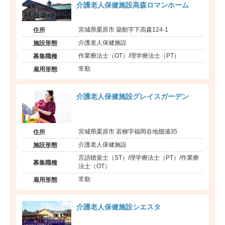
介護老人保健施設高森ロマンホーム
宮城県栗原市 築館字下高森124-1
住所
介護老人保健施設
施設形態
作業療法士（OT）/理学療法士（PT）
募集職種
常勤
雇用形態
介護老人保健施設グレイスガーデン
宮城県栗原市 若柳字福岡谷地畑浦35
住所
介護老人保健施設
施設形態
言語聴覚士（ST）/理学療法士（PT）/作業療
募集職種
法士（OT）
常勤
雇用形態
介護老人保健施設シエスタ