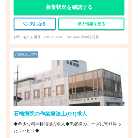
募集状況を確認する
気になる
求人情報を見る
お問い合わせ番号 : J101235060
2026年07月08日 更新
作業療法士(OT)
石橋病院の作業療法士(OT)求人
◆希少な精神科領域の求人◆患者様のニーズに寄り添っ
たリハビリ◆