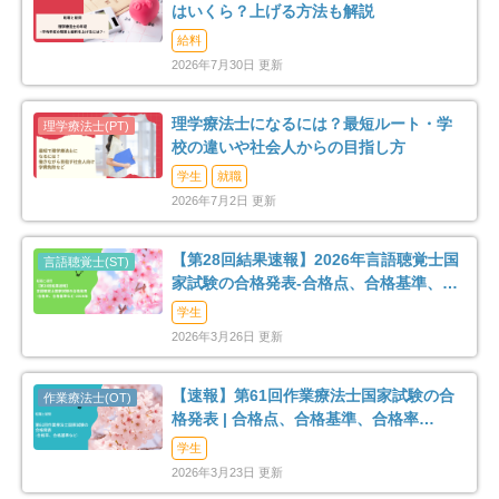
はいくら？上げる方法も解説
給料
2026年7月30日 更新
理学療法士になるには？最短ルート・学
校の違いや社会人からの目指し方
学生
就職
2026年7月2日 更新
【第28回結果速報】2026年言語聴覚士国
家試験の合格発表-合格点、合格基準、合
格率など-
学生
2026年3月26日 更新
【速報】第61回作業療法士国家試験の合
格発表 | 合格点、合格基準、合格率
（2026年）
学生
2026年3月23日 更新