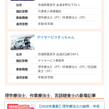
宮城県栗原市 金成末野台下31-1
住所
介護老人保健施設
施設形態
理学療法士（PT）/作業療法士（OT）
募集職種
常勤/非常勤
雇用形態
デイサービスすっちゃん
宮城県栗原市 金成沢辺町164-1
住所
デイサービス事業所
施設形態
理学療法士（PT）/作業療法士（OT）/言語聴
募集職種
覚士（ST）
常勤/非常勤
雇用形態
理学療法士、作業療法士、言語聴覚士の新着記事
【2026年最新】理学療法士の給料・年収