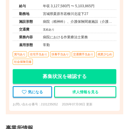
給与
年収 3,127,580円 〜 5,103,865円
勤務地
宮城県栗原市若柳川北堤下27
施設形態
病院（精神科）、介護保険関連施設（介護老
人保健施設）
交通費
支給あり
業務内容
病院における作業療法士業務
雇用形態
常勤
賞与あり
住宅手当あり
扶養手当あり
交通費手当あり
残業少なめ
社会保険完備
募集状況を確認する
気になる
求人情報を見る
お問い合わせ番号 : J101235052
2026年07月08日 更新
事業所情報