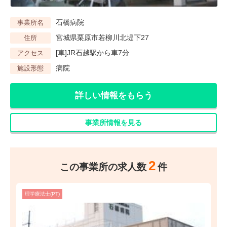
石橋病院
事業所名
宮城県栗原市若柳川北堤下27
住所
[車]JR石越駅から車7分
アクセス
病院
施設形態
詳しい情報をもらう
事業所情報を見る
2
この事業所の求人数
件
理学療法士(PT)