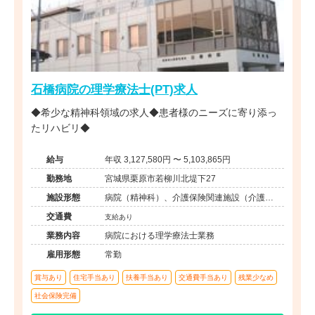
石橋病院の理学療法士(PT)求人
◆希少な精神科領域の求人◆患者様のニーズに寄り添っ
たリハビリ◆
給与
年収 3,127,580円 〜 5,103,865円
勤務地
宮城県栗原市若柳川北堤下27
施設形態
病院（精神科）、介護保険関連施設（介護老
人保健施設）
交通費
支給あり
業務内容
病院における理学療法士業務
雇用形態
常勤
賞与あり
住宅手当あり
扶養手当あり
交通費手当あり
残業少なめ
社会保険完備