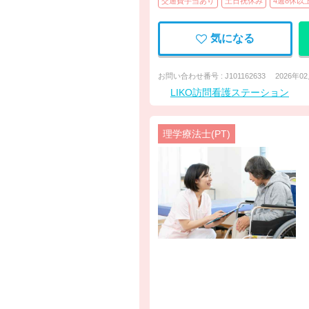
交通費手当あり
土日祝休み
4週8休以
気になる
お問い合わせ番号 : J101162633
2026年0
LIKO訪問看護ステーション
理学療法士(PT)