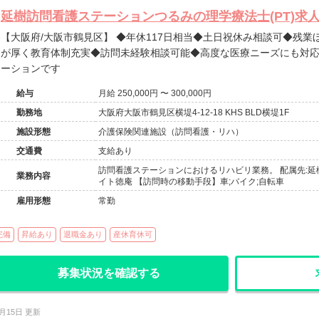
延樹訪問看護ステーションつるみの理学療法士(PT)求
【大阪府/大阪市鶴見区】 ◆年休117日相当◆土日祝休み相談可◆残業ほぼなし◆離職率0％◆ベテラン層
が厚く教育体制充実◆訪問未経験相談可能◆高度な医療ニーズにも対
ーションです
給与
月給 250,000円 〜 300,000円
勤務地
大阪府大阪市鶴見区横堤4-12-18 KHS BLD横堤1F
施設形態
介護保険関連施設（訪問看護・リハ）
交通費
支給あり
訪問看護ステーションにおけるリハビリ業務。 配属先:
業務内容
イト徳庵 【訪問時の移動手段】車;バイク;自転車
雇用形態
常勤
完備
昇給あり
退職金あり
産休育休可
募集状況を確認する
1月15日 更新