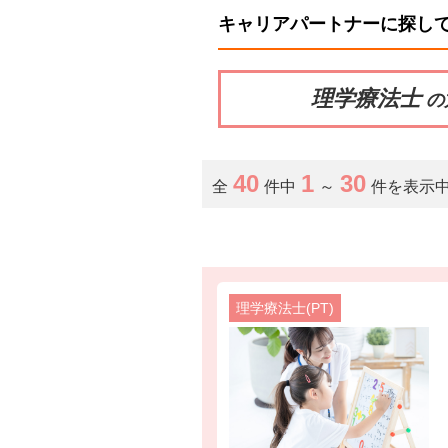
キャリアパートナーに探し
理学療法士
の
40
1
30
全
件中
～
件を表示
理学療法士(PT)