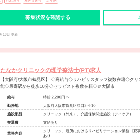
上
昇給あり
産休育休可
定年制
募集状況を確認する
2月18日 更新
たなかクリニックの理学療法士(PT)求人
【大阪府/大阪市鶴見区】 ◇高給与◇リハビリスタッフ複数在籍◇クリニックでのお仕事◇働き方の相談可
能◇最寄駅から徒歩10分◇セラピスト複数在籍◇＠大阪市
給与
時給 2,200円 〜
勤務地
大阪府大阪市鶴見区諸口2-4-10
施設形態
クリニック（外来）、介護保険関連施設（デイケア）
交通費
支給あり
クリニック、通所におけるリハビリテーション業務 【応募
業務内容
あり