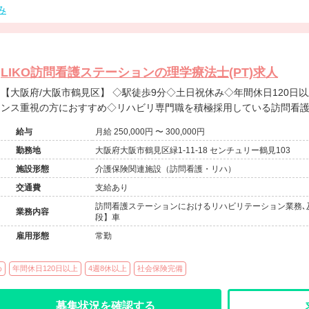
み
LIKO訪問看護ステーションの理学療法士(PT)求人
【大阪府/大阪市鶴見区】 ◇駅徒歩9分◇土日祝休み◇年間休日120日以上◇日勤のみ◇ワークライフバラ
ンス重視の方におすすめ◇リハビリ専門職を積極採用している訪問看
給与
月給 250,000円 〜 300,000円
勤務地
大阪府大阪市鶴見区緑1-11-18 センチュリー鶴見103
施設形態
介護保険関連施設（訪問看護・リハ）
交通費
支給あり
訪問看護ステーションにおけるリハビリテーション業務､
業務内容
段】車
雇用形態
常勤
め
年間休日120日以上
4週8休以上
社会保険完備
募集状況を確認する