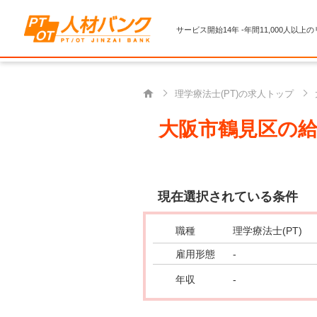
サービス開始14年 -年間11,000人以上
理学療法士(PT)の求人トップ
大阪市鶴見区の給
現在選択されている条件
職種
理学療法士(PT)
雇用形態
-
年収
-