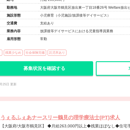
勤務地
大阪府大阪市鶴見区放出東一丁目18番26号 Welfare放出
施設形態
小児療育（小児施設/放課後等デイサービス）
交通費
支給あり
業務内容
放課後等デイサービスにおける児童指導員業務
雇用形態
常勤
り
残業少なめ
社会保険完備
託児所あり
募集状況を確認する
6月25日 更新
うぇるふぇあナースリー鶴見の理学療法士(PT)求人
【大阪府/大阪市鶴見区】 ◆月給263,000円以上◆残業ほぼなし◆住宅手当あり◆大阪市内で多角的な福祉