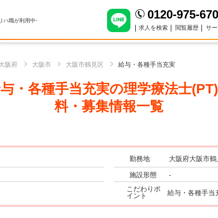
0120-975-67
のリハ職が利用中-
求人を検索
閲覧履歴
サー
大阪府
大阪市
大阪市鶴見区
給与・各種手当充実
与・各種手当充実の理学療法士(PT)
料・募集情報一覧
勤務地
大阪府大阪市鶴
施設形態
-
こだわりポ
給与・各種手当
イント