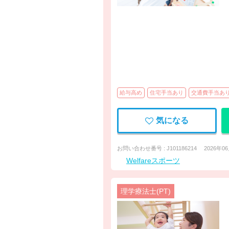
給与高め
住宅手当あり
交通費手当あ
気になる
お問い合わせ番号 : J101186214
2026年0
Welfareスポーツ
理学療法士(PT)