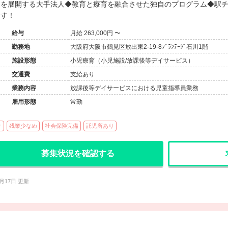
を展開する大手法人◆教育と療育を融合させた独自のプログラム◆駅
す！
給与
月給 263,000円 〜
勤務地
大阪府大阪市鶴見区放出東2-19-8ﾌﾞﾗﾝﾃｰｼﾞ石川1階
施設形態
小児療育（小児施設/放課後等デイサービス）
交通費
支給あり
業務内容
放課後等デイサービスにおける児童指導員業務
雇用形態
常勤
り
残業少なめ
社会保険完備
託児所あり
募集状況を確認する
2月17日 更新