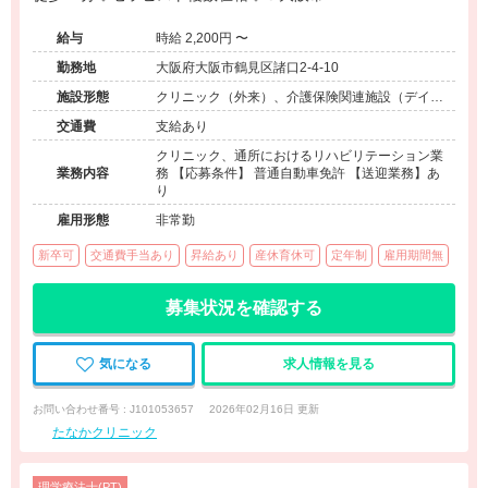
給与
時給 2,200円 〜
勤務地
大阪府大阪市鶴見区諸口2-4-10
施設形態
クリニック（外来）、介護保険関連施設（デイケ
ア）
交通費
支給あり
クリニック、通所におけるリハビリテーション業
業務内容
務 【応募条件】 普通自動車免許 【送迎業務】あ
り
雇用形態
非常勤
新卒可
交通費手当あり
昇給あり
産休育休可
定年制
雇用期間無
募集状況を確認する
気になる
求人情報を見る
お問い合わせ番号 : J101053657
2026年02月16日 更新
たなかクリニック
理学療法士(PT)