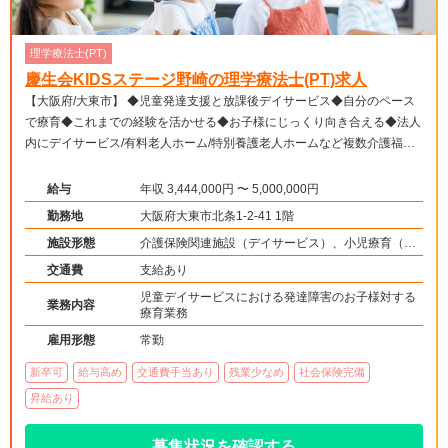
理学療法士(PT)
慶生会KIDSステージ野崎の理学療法士(PT)求人
【大阪府/大東市】 ◆児童発達支援と放課後デイサービス◆自分のペース
で療育◆これまでの経験を活かせる◆お子様にじっくり向き合える◆法人
内にデイサービス/有料老人ホーム/特別養護老人ホームなど複数介護福祉
事業を展開◆
給与
年収 3,444,000円 〜 5,000,000円
勤務地
大阪府大東市北条1-2-41 1階
施設形態
介護保険関連施設（デイサービス）、小児療育（小
児施設）
交通費
支給あり
児童デイサービスにおける発達障害のお子様対する
業務内容
療育業務
雇用形態
常勤
新卒可
給与高め
交通費手当あり
残業少なめ
社会保険完備
昇給あり
募集状況を確認する