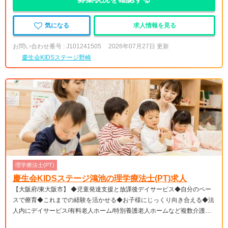
気になる
求人情報を見る
お問い合わせ番号 : J101241505
2026年07月27日 更新
慶生会KIDSステージ野崎
理学療法士(PT)
慶生会KIDSステージ鴻池の理学療法士(PT)求人
【大阪府/東大阪市】 ◆児童発達支援と放課後デイサービス◆自分のペー
スで療育◆これまでの経験を活かせる◆お子様にじっくり向き合える◆法
人内にデイサービス/有料老人ホーム/特別養護老人ホームなど複数介護福
祉事業を展開◆