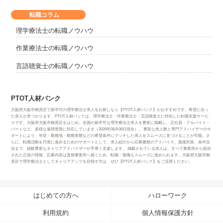
転職コラム
理学療法士の転職ノウハウ
作業療法士の転職ノウハウ
言語聴覚士の転職ノウハウ
PTOT人材バンク
大阪府大阪市鶴見区で新卒可の理学療法士求人をお探しなら【PTOT人材バンク】がおすすめです。希望に合っ
た求人が見つかります。PTOT人材バンクは、理学療法士・作業療法士・言語聴覚士に特化した転職支援サービ
スです。大阪府大阪市鶴見区をはじめ、全国の新卒可な理学療法士求人を豊富に掲載し、正社員・アルバイト・
パートなど、多様な雇用形態に対応しています（2026年08月06日現在）。 豊富な求人数と専門アドバイザーのサ
ポートにより、年収・勤務地・勤務形態などの希望条件にマッチした求人をスムーズに見つけることが可能。さ
らに、転職活動を円滑に進めるためのサポートとして、求人紹介から応募書類のアドバイス、面接対策、条件交
渉まで、経験豊富なキャリアアドバイザーが手厚く支援します。 掲載されている求人は、すべて事業所から提供
された正規の情報。応募内容は直接事業所へ届くため、転職・復職もスムーズに進められます。大阪府大阪市鶴
見区で理学療法士としてキャリアアップを目指す方は、ぜひ【PTOT人材バンク】をご活用ください。
はじめての方へ
ハローワーク
利用規約
個人情報保護方針