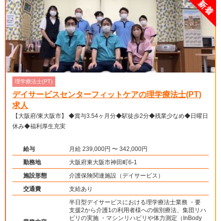
理学療法士(PT)
デイサービスセンターフィットケアの理学療法士(PT)
求人
【大阪府/東大阪市】 ◆賞与3.54ヶ月分◆駅徒歩2分◆残業少なめ◆日曜日
休み◆福利厚生充実
給与
月給 239,000円 〜 342,000円
勤務地
大阪府東大阪市神田町6-1
施設形態
介護保険関連施設（デイサービス）
交通費
支給あり
半日型デイサービスにおける理学療法士業務 ・要
支援2から介護1の利用者様への個別療法、集団リハ
ビリの実施 ・マシンリハビリや体力測定（InBody