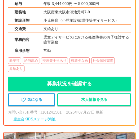
給与
年収 3,444,000円 〜 5,000,000円
勤務地
大阪府東大阪市鴻池元町7-9
施設形態
小児療育（小児施設/放課後等デイサービス）
交通費
支給あり
児童デイサービスにおける発達障害のお子様対する
業務内容
療育業務
雇用形態
常勤
新卒可
給与高め
交通費手当あり
残業少なめ
社会保険完備
昇給あり
募集状況を確認する
気になる
求人情報を見る
お問い合わせ番号 : J101241501
2026年07月27日 更新
慶生会KIDSステージ鴻池