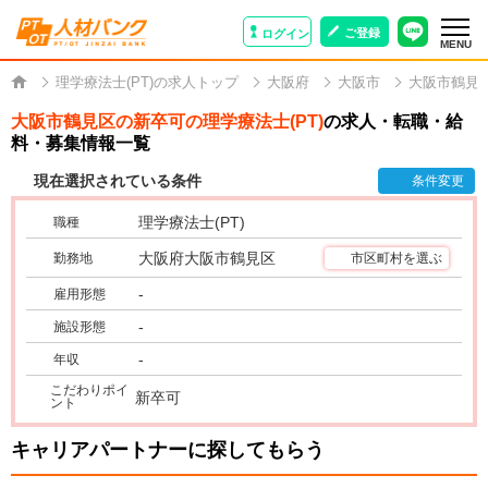
ご登録
ログイン
MENU
理学療法士(PT)の求人トップ
大阪府
大阪市
大阪市鶴見
大阪市鶴見区の新卒可の理学療法士(PT)
の求人・転職・給
料・募集情報一覧
現在選択されている条件
条件変更
理学療法士(PT)
職種
大阪府大阪市鶴見区
勤務地
市区町村を選ぶ
-
雇用形態
-
施設形態
-
年収
こだわりポイ
新卒可
ント
キャリアパートナーに探してもらう