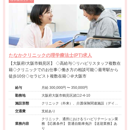
たなかクリニックの理学療法士(PT)求人
【大阪府/大阪市鶴見区】 ◇高給与◇リハビリスタッフ複数在
籍◇クリニックでのお仕事◇働き方の相談可能◇最寄駅から
徒歩10分◇セラピスト複数在籍◇＠大阪市
給与
月給 300,000円 〜 350,000円
勤務地
大阪府大阪市鶴見区諸口2-4-10
施設形態
クリニック（外来）、介護保険関連施設（デイケ
ア）
交通費
支給あり
クリニック、通所におけるリハビリテーション業
業務内容
務 【応募条件】 普通自動車免許 【送迎業務】あ
り