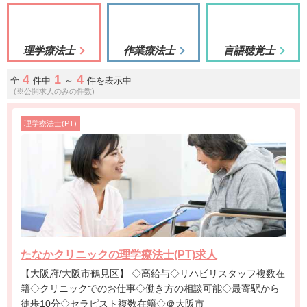
理学療法士
作業療法士
言語聴覚士
4
1
4
全
件中
～
件を表示中
(※公開求人のみの件数)
理学療法士(PT)
たなかクリニックの理学療法士(PT)求人
【大阪府/大阪市鶴見区】 ◇高給与◇リハビリスタッフ複数在
籍◇クリニックでのお仕事◇働き方の相談可能◇最寄駅から
徒歩10分◇セラピスト複数在籍◇＠大阪市