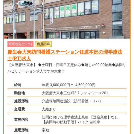
理学療法士(PT)
職員の声
慶生会大東訪問看護ステーション住道本部の理学療法
士(PT)求人
【大阪府/大東市】 ◆土曜日・日曜日固定休み◆嬉しい09:00始業◆訪問リ
ハビリテーション求人です＠大東市
給与
年収 3,600,000円 〜 4,500,000円
勤務地
大阪府大東市三住町2-7 シティワース201
施設形態
介護保険関連施設（訪問看護・リハ）
交通費
支給あり
訪問における理学療法士業務 【送迎業務】なし
業務内容
【訪問時の移動手段】バイク;自転車
雇用形態
常勤