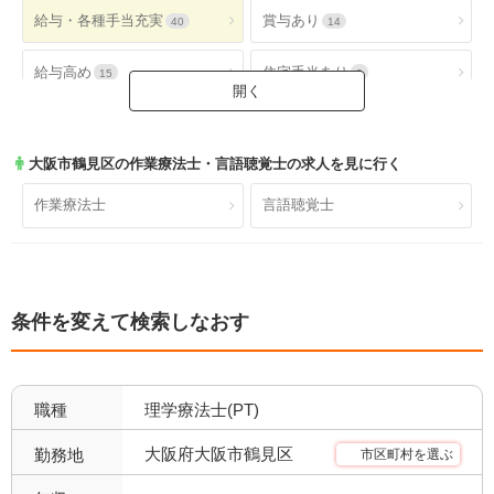
給与・各種手当充実
賞与あり
40
14
給与高め
住宅手当あり
15
9
扶養手当あり
交通費手当あり
10
40
大阪市鶴見区
の作業療法士・言語聴覚士の求人を見に行く
就業時間・休日が魅力
土日休み
36
8
作業療法士
言語聴覚士
日祝休み
土日祝休み
7
6
残業少なめ
年間休日110日以上
24
9
条件を変えて検索しなおす
年間休日120日以上
4週8休以上
5
19
福利厚生充実
社会保険完備
41
30
職種
理学療法士(PT)
昇給あり
退職金あり
37
20
大阪府大阪市鶴見区
勤務地
市区町村を選ぶ
託児所あり
産休育休可
5
28