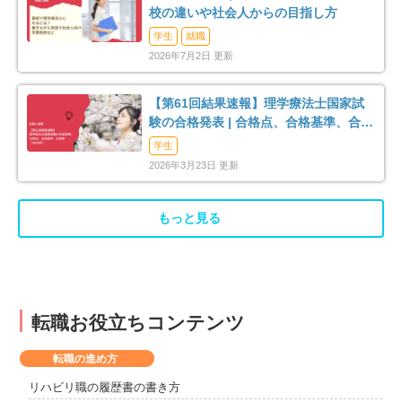
校の違いや社会人からの目指し方
学生
就職
2026年7月2日 更新
【第61回結果速報】理学療法士国家試
験の合格発表 | 合格点、合格基準、合格
率（2026年）
学生
2026年3月23日 更新
もっと見る
転職お役立ちコンテンツ
転職の進め方
リハビリ職の履歴書の書き方