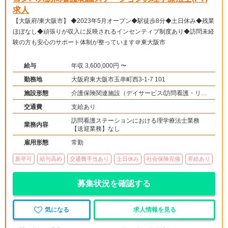
求人
【大阪府/東大阪市】 ◆2023年5月オープン◆駅徒歩8分◆土日休み◆残業
ほぼなし◆頑張りが収入に反映されるインセンティブ制度あり◆訪問未経
験の方も安心のサポート体制が整っています＠東大阪市
給与
年収 3,600,000円 〜
勤務地
大阪府東大阪市玉串町西3-1-7 101
施設形態
介護保険関連施設（デイサービス/訪問看護・リ
ハ）
交通費
支給あり
訪問看護ステーションにおける理学療法士業務
業務内容
【送迎業務】なし
雇用形態
常勤
新卒可
給与高め
交通費手当あり
土日休み
社会保険完備
昇給あり
募集状況を確認する
気になる
求人情報を見る