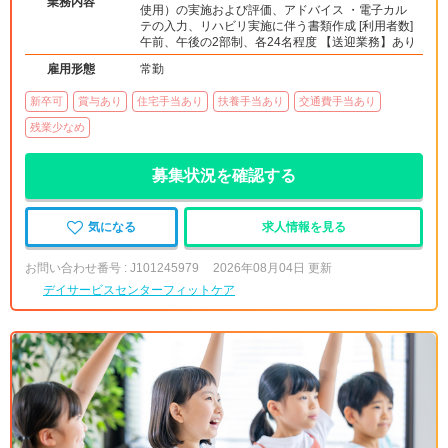
業務内容
使用）の実施および評価、アドバイス ・電子カル
テの入力、リハビリ実施に伴う書類作成 [利用者数]
午前、午後の2部制、各24名程度 【送迎業務】あり
雇用形態
常勤
新卒可
賞与あり
住宅手当あり
扶養手当あり
交通費手当あり
残業少なめ
募集状況を確認する
気になる
求人情報を見る
お問い合わせ番号 : J101245979
2026年08月04日 更新
デイサービスセンターフィットケア