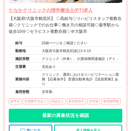
たなかクリニックの理学療法士(PT)求人
【大阪府/大阪市鶴見区】 ◇高給与◇リハビリスタッフ複数在
籍◇クリニックでのお仕事◇働き方の相談可能◇最寄駅から
徒歩10分◇セラピスト複数在籍◇＠大阪市
給与
詳細ページをご確認ください
勤務地
大阪府大阪市鶴見区諸口2-4-10
施設形態
クリニック（外来）、介護保険関連施設（デイケ
ア）
交通費
支給あり
クリニック、通所におけるリハビリテーション業
業務内容
務 【応募条件】 普通自動車免許 【送迎業務】あ
り
雇用形態
非常勤
新卒可
交通費手当あり
昇給あり
産休育休可
定年制
雇用期間無
最新の募集状況を確認
気になる
求人情報を見る