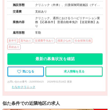
施設形態
クリニック（外来）、介護保険関連施設（デイケ
ア）
交通費
支給あり
クリニック、通所におけるリハビリテーション業
業務内容
務 【応募条件】 普通自動車免許 【送迎業務】あ
り
雇用形態
常勤
新卒可
賞与あり
交通費手当あり
残業少なめ
社会保険完備
昇給あり
最新の募集状況を確認
気になる
求人情報を見る
お問い合わせ番号 : J100550415
2026年02月18日 更新
たなかクリニック
似た条件での近隣地区の求人