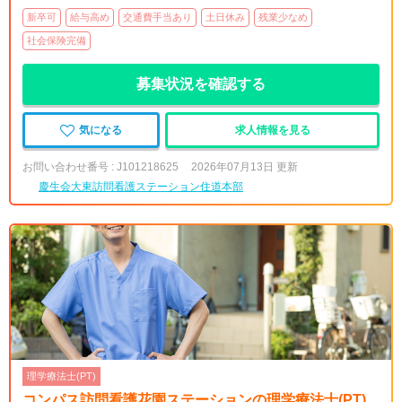
新卒可
給与高め
交通費手当あり
土日休み
残業少なめ
社会保険完備
募集状況を確認する
気になる
求人情報を見る
お問い合わせ番号 : J101218625
2026年07月13日 更新
慶生会大東訪問看護ステーション住道本部
理学療法士(PT)
コンパス訪問看護花園ステーションの理学療法士(PT)