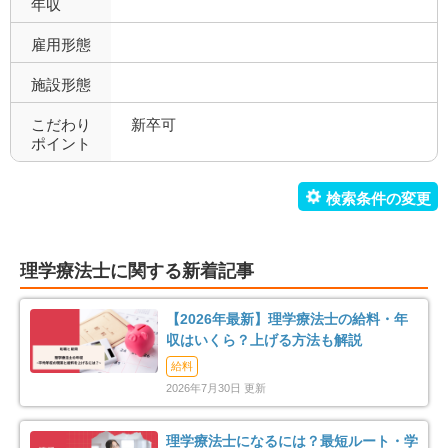
年収
寮あり
定年制
2
25
雇用形態
施設形態
試用期間有
雇用期間無
32
34
こだわり
新卒可
職場環境充実
幅広い経験
40
17
ポイント
未経験歓迎
教育充実
12
15
新卒可
駅orバス停近い
4
31
理学療法士に関する新着記事
車通勤可
転居のサポート充実
12
0
【2026年最新】理学療法士の給料・年
リハスタッフ複数在籍
経営が安定している
27
15
収はいくら？上げる方法も解説
給料
管理職募集
0
2026年7月30日 更新
理学療法士になるには？最短ルート・学