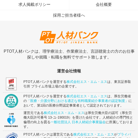
求人掲載ポリシー
会社概要
採用ご担当者様へ
PTOT人材バンクは、理学療法士、作業療法士、言語聴覚士の方のお仕事
探しや就職・転職を無料でサポート致します。
運営会社情報
PTOT人材バンクを運営する
株式会社エス・エム・エス
は、東京証券取
引所 プライム市場上場の企業です。
PTOT人材バンクを運営する
株式会社エス・エム・エス
は、厚生労働省
の
「医療・介護分野における適正な有料職業紹介事業者の認定制度」
に
おいて、第1回の医療分野認定事業者として認定されております。
運営元である
株式会社エス・エム・エス
は厚生労働大臣の認可（厚生労
働大臣許可番号 13-ユ-190019）を受けた会社です。人材紹介の専門性と
倫理の向上を図る
一般社団法人 日本人材紹介事業協会
に所属しておりま
す。
PTOT人材バンクは運営元である
株式会社エス・エム・エス
が
プライバ