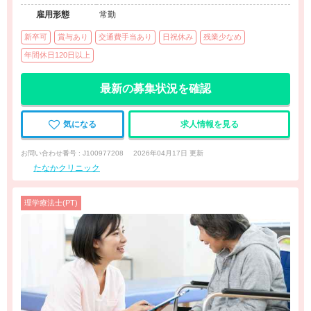
雇用形態
常勤
新卒可
賞与あり
交通費手当あり
日祝休み
残業少なめ
年間休日120日以上
最新の募集状況を確認
気になる
求人情報を見る
お問い合わせ番号 : J100977208
2026年04月17日 更新
たなかクリニック
理学療法士(PT)