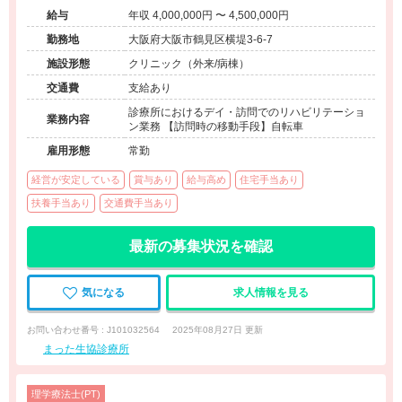
給与
年収 4,000,000円 〜 4,500,000円
勤務地
大阪府大阪市鶴見区横堤3-6-7
施設形態
クリニック（外来/病棟）
交通費
支給あり
診療所におけるデイ・訪問でのリハビリテーショ
業務内容
ン業務 【訪問時の移動手段】自転車
雇用形態
常勤
経営が安定している
賞与あり
給与高め
住宅手当あり
扶養手当あり
交通費手当あり
最新の募集状況を確認
気になる
求人情報を見る
お問い合わせ番号 : J101032564
2025年08月27日 更新
まった生協診療所
理学療法士(PT)