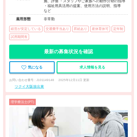
施、評価 ・スタッフやご家族への動作介助の指導
・福祉用具活用の提案、使用方法の説明、指導
など
雇用形態
非常勤
経営が安定している
交通費手当あり
昇給あり
産休育休可
定年制
試用期間有
最新の募集状況を確認
気になる
求人情報を見る
お問い合わせ番号 : J101149148
2025年12月11日 更新
ツクイ大阪放出東
理学療法士(PT)