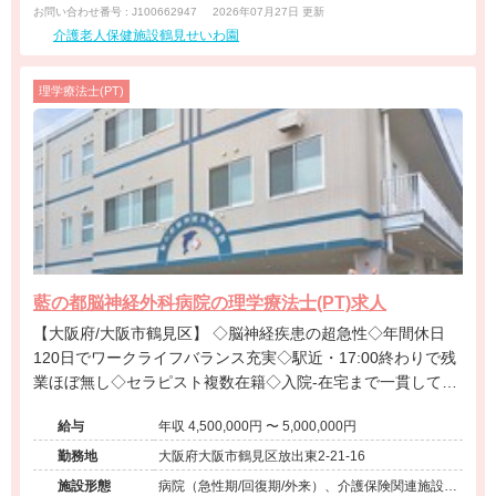
お問い合わせ番号 : J100662947
2026年07月27日 更新
介護老人保健施設鶴見せいわ園
理学療法士(PT)
藍の都脳神経外科病院の理学療法士(PT)求人
【大阪府/大阪市鶴見区】 ◇脳神経疾患の超急性◇年間休日
120日でワークライフバランス充実◇駅近・17:00終わりで残
業ほぼ無し◇セラピスト複数在籍◇入院-在宅まで一貫して経
験可能◇提携保育園あり◇地域密着の病院求人＠大阪市城東
給与
年収 4,500,000円 〜 5,000,000円
区
勤務地
大阪府大阪市鶴見区放出東2-21-16
施設形態
病院（急性期/回復期/外来）、介護保険関連施設