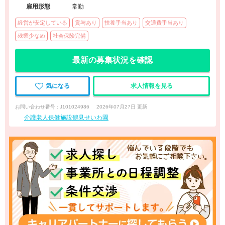
雇用形態
常勤
経営が安定している
賞与あり
扶養手当あり
交通費手当あり
残業少なめ
社会保険完備
最新の募集状況を確認
気になる
求人情報を見る
お問い合わせ番号 : J101024986
2026年07月27日 更新
介護老人保健施設鶴見せいわ園