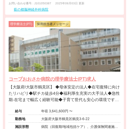
お問い合わせ番号 : J101050387
2025年09月03日 更新
藍の都脳神経外科病院
理学療法士(PT)
採用担当者メッセージ
コープおおさか病院の理学療法士(PT)求人
【大阪府/大阪市鶴見区】 ◆母体安定の法人◆在宅復帰に向け
たリハビリ◆駅チカ徒歩4分◆福利厚生充実の大手法人◆急性
期‐在宅まで幅広く経験可能◆子育て世代も安心の環境です！
◆高給与・高昇給◆年間休日117日◆有給消化率80％以上＠
給与
年収 3,641,600円 〜
大阪市鶴見区
勤務地
大阪府大阪市鶴見区鶴見3-6-22
施設形態
病院（回復期/地域包括ケア）、介護保険関連施設