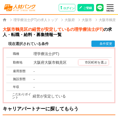
ご登録
ログイン
MENU
理学療法士(PT)の求人トップ
大阪府
大阪市
大阪市鶴見
大阪市鶴見区の経営が安定しているの理学療法士(PT)
の求
人・転職・給料・募集情報一覧
現在選択されている条件
条件変更
理学療法士(PT)
職種
大阪府大阪市鶴見区
勤務地
市区町村を選ぶ
-
雇用形態
-
施設形態
-
年収
こだわりポイ
経営が安定している
ント
キャリアパートナーに探してもらう