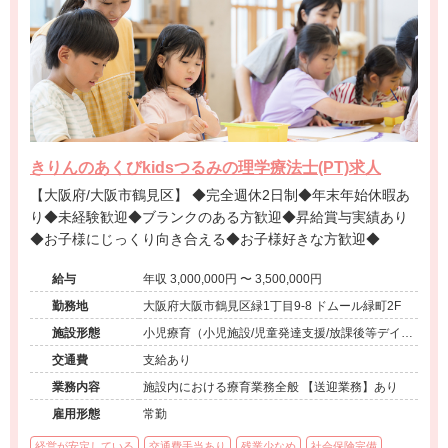
きりんのあくびkidsつるみの理学療法士(PT)求人
【大阪府/大阪市鶴見区】 ◆完全週休2日制◆年末年始休暇あ
り◆未経験歓迎◆ブランクのある方歓迎◆昇給賞与実績あり
◆お子様にじっくり向き合える◆お子様好きな方歓迎◆
給与
年収 3,000,000円 〜 3,500,000円
勤務地
大阪府大阪市鶴見区緑1丁目9-8 ドムール緑町2F
施設形態
小児療育（小児施設/児童発達支援/放課後等デイサ
ービス）
交通費
支給あり
業務内容
施設内における療育業務全般 【送迎業務】あり
雇用形態
常勤
経営が安定している
交通費手当あり
残業少なめ
社会保険完備