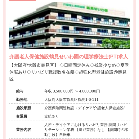
介護老人保健施設鶴見せいわ園の理学療法士(PT)求人
【大阪府/大阪市鶴見区】 ◇日曜固定休み◇残業少なめ◇夏季
休暇あり◇リハビリ職複数名在籍◇超強化型老健施設@鶴見
区
給与
年収 3,500,000円 〜 4,000,000円
勤務地
大阪府大阪市鶴見区鶴見1-6-111
施設形態
介護保険関連施設（デイケア/介護老人保健施設/訪
問看護・リハ）
交通費
支給あり
入所・デイケアにおけるリハビリ業務 訪問リハビ
業務内容
リテーション業務 【送迎業務】なし 【訪問時の移
動手段】自転車