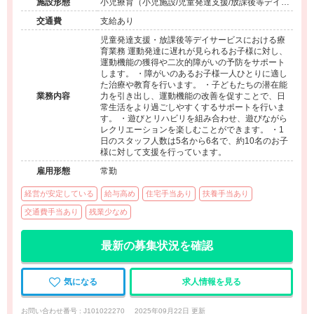
施設形態
小児療育（小児施設/児童発達支援/放課後等デイサ
ービス）
交通費
支給あり
児童発達支援・放課後等デイサービスにおける療
育業務 運動発達に遅れが見られるお子様に対し、
運動機能の獲得や二次的障がいの予防をサポート
します。 ・障がいのあるお子様一人ひとりに適し
た治療や教育を行います。 ・子どもたちの潜在能
業務内容
力を引き出し、運動機能の改善を促すことで、日
常生活をより過ごしやすくするサポートを行いま
す。 ・遊びとリハビリを組み合わせ、遊びながら
レクリエーションを楽しむことができます。 ・1
日のスタッフ人数は5名から6名で、約10名のお子
様に対して支援を行っています。
雇用形態
常勤
経営が安定している
給与高め
住宅手当あり
扶養手当あり
交通費手当あり
残業少なめ
最新の募集状況を確認
気になる
求人情報を見る
お問い合わせ番号 : J101022270
2025年09月22日 更新