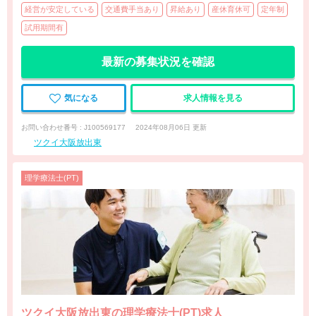
経営が安定している
交通費手当あり
昇給あり
産休育休可
定年制
試用期間有
最新の募集状況を確認
気になる
求人情報を見る
お問い合わせ番号 : J100569177
2024年08月06日 更新
ツクイ大阪放出東
理学療法士(PT)
ツクイ大阪放出東の理学療法士(PT)求人