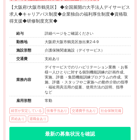
【大阪府/大阪市鶴見区】 ◆全国展開の大手法人デイサービス
求人◆キャリアパス制度◆企業独自の福利厚生制度◆資格取
得支援◆研修制度充実◆
給与
詳細ページをご確認ください
勤務地
大阪府大阪市鶴見区放出東2-4-9
施設形態
介護保険関連施設（デイサービス）
交通費
支給あり
デイサービスでのリハビリテーション業務 ・お客
様一人ひとりに対する個別機能訓練の計画作成、
実施、評価 ・集団機能訓練プログラムの作成、実
業務内容
施、評価 ・スタッフやご家族への動作介助の指導
・福祉用具活用の提案、使用方法の説明、指導
など
雇用形態
常勤
経営が安定している
扶養手当あり
交通費手当あり
社会保険完備
昇給あり
退職金あり
最新の募集状況を確認