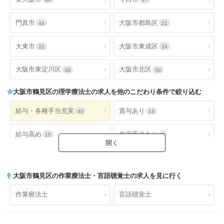
門真市
大阪市都島区
44
21
大東市
大阪市東成区
22
24
大阪市東淀川区
大阪市北区
39
50
大阪市鶴見区
の理学療法士の求人を他のこだわり条件で絞り込む
給与・各種手当充実
賞与あり
40
14
給与高め
住宅手当あり
15
9
扶養手当あり
交通費手当あり
10
40
大阪市鶴見区
の作業療法士・言語聴覚士の求人を見に行く
就業時間・休日が魅力
土日休み
36
8
作業療法士
言語聴覚士
日祝休み
土日祝休み
7
6