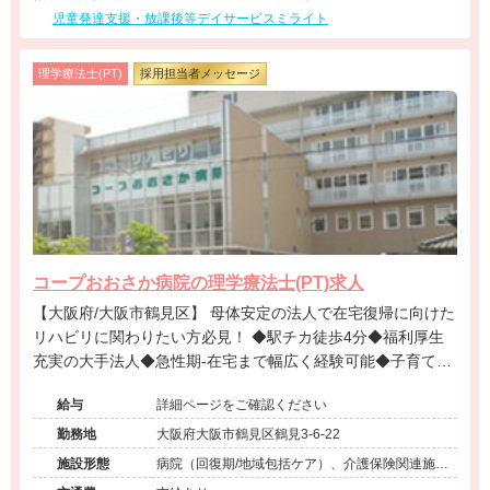
児童発達支援・放課後等デイサービスミライト
理学療法士(PT)
採用担当者メッセージ
コープおおさか病院の理学療法士(PT)求人
【大阪府/大阪市鶴見区】 母体安定の法人で在宅復帰に向けた
リハビリに関わりたい方必見！ ◆駅チカ徒歩4分◆福利厚生
充実の大手法人◆急性期‐在宅まで幅広く経験可能◆子育て世
代も安心の環境です！◆高給与・高昇給◆年間休日117日◆有
給与
詳細ページをご確認ください
給消化率80％以上＠大阪市鶴見区
勤務地
大阪府大阪市鶴見区鶴見3-6-22
施設形態
病院（回復期/地域包括ケア）、介護保険関連施設
（デイケア/訪問看護・リハ）