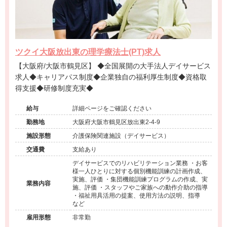
ツクイ大阪放出東の理学療法士(PT)求人
【大阪府/大阪市鶴見区】 ◆全国展開の大手法人デイサービス
求人◆キャリアパス制度◆企業独自の福利厚生制度◆資格取
得支援◆研修制度充実◆
給与
詳細ページをご確認ください
勤務地
大阪府大阪市鶴見区放出東2-4-9
施設形態
介護保険関連施設（デイサービス）
交通費
支給あり
デイサービスでのリハビリテーション業務 ・お客
様一人ひとりに対する個別機能訓練の計画作成、
実施、評価 ・集団機能訓練プログラムの作成、実
業務内容
施、評価 ・スタッフやご家族への動作介助の指導
・福祉用具活用の提案、使用方法の説明、指導
など
雇用形態
非常勤