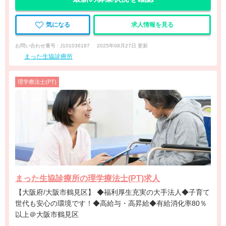
気になる
求人情報を見る
お問い合わせ番号 : J101036187
2025年08月27日 更新
まった生協診療所
理学療法士(PT)
まった生協診療所の理学療法士(PT)求人
【大阪府/大阪市鶴見区】 ◆福利厚生充実の大手法人◆子育て
世代も安心の環境です！◆高給与・高昇給◆有給消化率80％
以上＠大阪市鶴見区