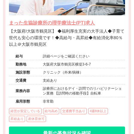
まった生協診療所の理学療法士(PT)求人
【大阪府/大阪市鶴見区】 ◆福利厚生充実の大手法人◆子育て
世代も安心の環境です！◆高給与・高昇給◆有給消化率80％
以上＠大阪市鶴見区
給与
詳細ページをご確認ください
勤務地
大阪府大阪市鶴見区横堤3-6-7
施設形態
クリニック（外来/病棟）
交通費
支給あり
診療所におけるデイ・訪問でのリハビリテーショ
業務内容
ン業務 【訪問時の移動手段】自転車
雇用形態
非常勤
経営が安定している
給与高め
交通費手当あり
4週8休以上
昇給あり
産休育休可
最新の募集状況を確認