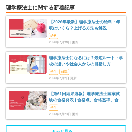
理学療法士に関する新着記事
車通勤可
転居のサポート充実
12
0
【2026年最新】理学療法士の給料・年
リハスタッフ複数在籍
経営が安定している
27
15
収はいくら？上げる方法も解説
給料
管理職募集
0
2026年7月30日 更新
理学療法士になるには？最短ルート・学
校の違いや社会人からの目指し方
学生
就職
2026年7月2日 更新
【第61回結果速報】理学療法士国家試
験の合格発表 | 合格点、合格基準、合格
率（2026年）
学生
2026年3月23日 更新
もっと見る