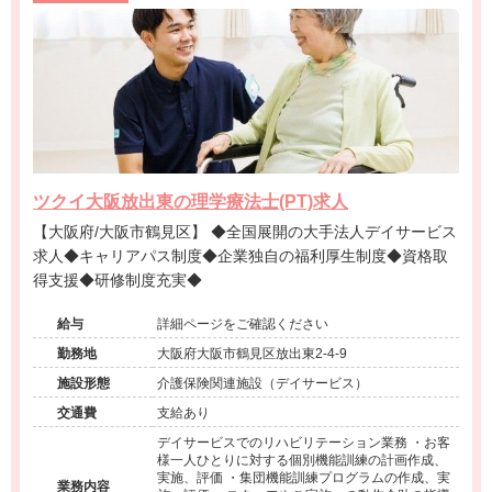
ツクイ大阪放出東の理学療法士(PT)求人
【大阪府/大阪市鶴見区】 ◆全国展開の大手法人デイサービス
求人◆キャリアパス制度◆企業独自の福利厚生制度◆資格取
得支援◆研修制度充実◆
給与
詳細ページをご確認ください
勤務地
大阪府大阪市鶴見区放出東2-4-9
施設形態
介護保険関連施設（デイサービス）
交通費
支給あり
デイサービスでのリハビリテーション業務 ・お客
様一人ひとりに対する個別機能訓練の計画作成、
実施、評価 ・集団機能訓練プログラムの作成、実
業務内容