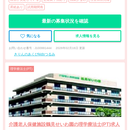
昇給あり
試用期間有
最新の募集状況を確認
気になる
求人情報を見る
お問い合わせ番号 : J100991444
2026年02月16日 更新
きりんのあくびkidsつるみ
理学療法士(PT)
介護老人保健施設鶴見せいわ園の理学療法士(PT)求人