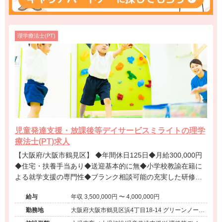
理学療法士(PT)
児童発達支援・放課後等デイサービスミライトの理学
療法士(PT)求人
【大阪府/大阪市鶴見区】 ◆年間休日125日◆月給300,000円
◆住宅・扶養手当あり◆送迎基本的に無◆小学校教諭在籍に
よる就学支援の専門性◆ブランク相談可能の充実した研修体
制◆産育休実績ありで子育てと両立しやすい環境です！
給与
年収 3,500,000円 〜 4,000,000円
勤務地
大阪府大阪市鶴見区浜4丁目18-14 グリーンノース
1F