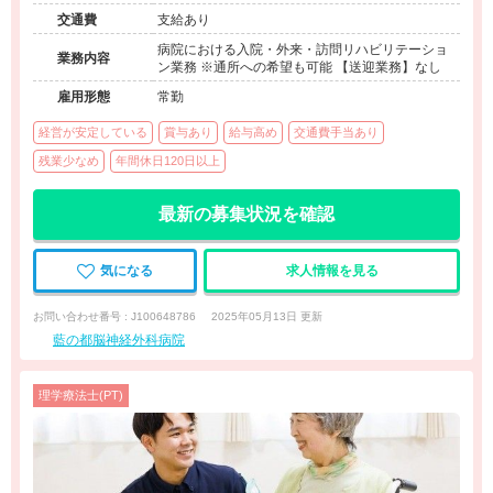
（デイサービス）
交通費
支給あり
病院における入院・外来・訪問リハビリテーショ
業務内容
ン業務 ※通所への希望も可能 【送迎業務】なし
雇用形態
常勤
経営が安定している
賞与あり
給与高め
交通費手当あり
残業少なめ
年間休日120日以上
最新の募集状況を確認
気になる
求人情報を見る
お問い合わせ番号 : J100648786
2025年05月13日 更新
藍の都脳神経外科病院
理学療法士(PT)