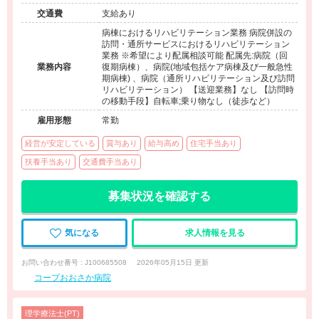
（デイケア/訪問看護・リハ）
交通費
支給あり
病棟におけるリハビリテーション業務 病院併設の
訪問・通所サービスにおけるリハビリテーション
業務 ※希望により配属相談可能 配属先:病院（回
業務内容
復期病棟）、病院(地域包括ケア病棟及び一般急性
期病棟) 、病院（通所リハビリテーション及び訪問
リハビリテーション） 【送迎業務】なし 【訪問時
の移動手段】自転車;乗り物なし（徒歩など）
雇用形態
常勤
経営が安定している
賞与あり
給与高め
住宅手当あり
扶養手当あり
交通費手当あり
募集状況を確認する
気になる
求人情報を見る
お問い合わせ番号 : J100685508
2026年05月15日 更新
コープおおさか病院
理学療法士(PT)