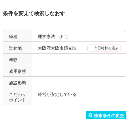
残業少なめ
年間休日110日以上
24
9
条件を変えて検索しなおす
年間休日120日以上
4週8休以上
5
19
福利厚生充実
社会保険完備
41
30
職種
理学療法士(PT)
昇給あり
退職金あり
37
20
大阪府大阪市鶴見区
勤務地
市区町村を選ぶ
託児所あり
産休育休可
5
28
年収
寮あり
定年制
2
25
雇用形態
施設形態
試用期間有
雇用期間無
32
34
こだわり
経営が安定している
職場環境充実
幅広い経験
40
17
ポイント
未経験歓迎
教育充実
12
15
新卒可
駅orバス停近い
4
31