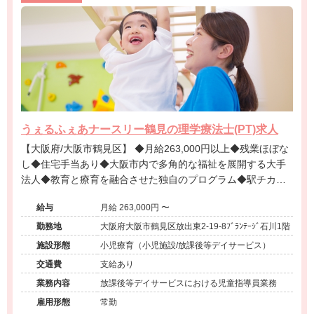
うぇるふぇあナースリー鶴見の理学療法士(PT)求人
【大阪府/大阪市鶴見区】 ◆月給263,000円以上◆残業ほぼな
し◆住宅手当あり◆大阪市内で多角的な福祉を展開する大手
法人◆教育と療育を融合させた独自のプログラム◆駅チカ施
設もあり通勤便利な環境です！
給与
月給 263,000円 〜
勤務地
大阪府大阪市鶴見区放出東2-19-8ﾌﾞﾗﾝﾃｰｼﾞ石川1階
施設形態
小児療育（小児施設/放課後等デイサービス）
交通費
支給あり
業務内容
放課後等デイサービスにおける児童指導員業務
雇用形態
常勤