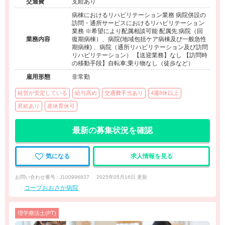
交通費
支給あり
病棟におけるリハビリテーション業務 病院併設の
訪問・通所サービスにおけるリハビリテーション
業務 ※希望により配属相談可能 配属先:病院（回
業務内容
復期病棟）、病院(地域包括ケア病棟及び一般急性
期病棟) 、病院（通所リハビリテーション及び訪問
リハビリテーション） 【送迎業務】なし 【訪問時
の移動手段】自転車;乗り物なし（徒歩など）
雇用形態
非常勤
経営が安定している
給与高め
交通費手当あり
4週8休以上
昇給あり
産休育休可
最新の募集状況を確認
気になる
求人情報を見る
お問い合わせ番号 : J100996837
2025年05月16日 更新
コープおおさか病院
理学療法士(PT)