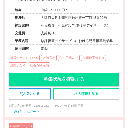
設もあり通勤便利な環境です！
給与
月給 263,000円 〜
勤務地
大阪府大阪市鶴見区放出東一丁目18番26号
Welfare放出ビル1階
施設形態
小児療育（小児施設/放課後等デイサービス）
交通費
支給あり
業務内容
放課後等デイサービスにおける児童指導員業務
雇用形態
常勤
経営が安定している
給与高め
住宅手当あり
交通費手当あり
残業少なめ
社会保険完備
募集状況を確認する
気になる
求人情報を見る
お問い合わせ番号 : J101186214
2026年06月25日 更新
Welfareスポーツ
理学療法士(PT)