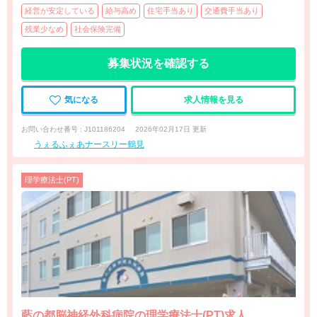
経営が安定している
給与高め
住宅手当あり
交通費手当あり
残業少なめ
社会保険完備
募集状況を確認する
気になる
求人情報を見る
お問い合わせ番号 : J101186204
2026年02月17日 更新
うぇるふぇあナースリー鶴見
理学療法士(PT)
藍の都脳神経外科病院の理学療法士(PT)求人