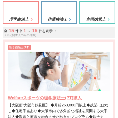
理学療法士
作業療法士
言語聴覚士
15
1
15
全
件中
～
件を表示中
(※公開求人のみの件数)
理学療法士(PT)
Welfareスポーツの理学療法士(PT)求人
【大阪府/大阪市鶴見区】 ◆月給263,000円以上◆残業ほぼな
し◆住宅手当あり◆大阪市内で多角的な福祉を展開する大手
法人◆教育と療育を融合させた独自のプログラム◆駅チカ施