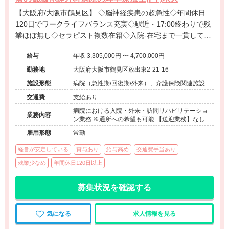
【大阪府/大阪市鶴見区】 ◇脳神経疾患の超急性◇年間休日
120日でワークライフバランス充実◇駅近・17:00終わりで残
業ほぼ無し◇セラピスト複数在籍◇入院-在宅まで一貫して経
験可能◇提携保育園あり◇地域密着の病院求人＠大阪市城東
給与
年収 3,305,000円 〜 4,700,000円
区
勤務地
大阪府大阪市鶴見区放出東2-21-16
施設形態
病院（急性期/回復期/外来）、介護保険関連施設
（デイサービス）
交通費
支給あり
病院における入院・外来・訪問リハビリテーショ
業務内容
ン業務 ※通所への希望も可能 【送迎業務】なし
雇用形態
常勤
経営が安定している
賞与あり
給与高め
交通費手当あり
残業少なめ
年間休日120日以上
募集状況を確認する
気になる
求人情報を見る