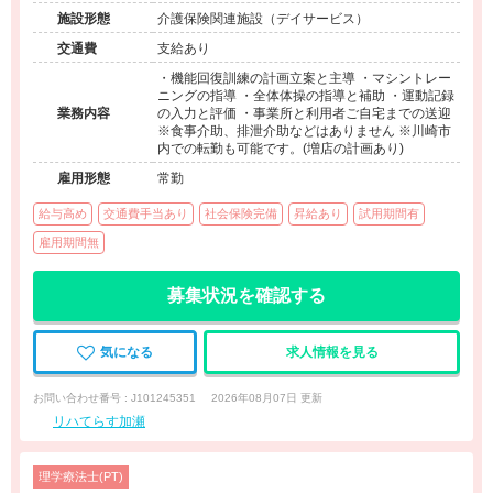
施設形態
介護保険関連施設（デイサービス）
交通費
支給あり
・機能回復訓練の計画立案と主導 ・マシントレー
ニングの指導 ・全体体操の指導と補助 ・運動記録
業務内容
の入力と評価 ・事業所と利用者ご自宅までの送迎
※食事介助、排泄介助などはありません ※川崎市
内での転勤も可能です。(増店の計画あり)
雇用形態
常勤
給与高め
交通費手当あり
社会保険完備
昇給あり
試用期間有
雇用期間無
募集状況を確認する
気になる
求人情報を見る
お問い合わせ番号 : J101245351
2026年08月07日 更新
リハてらす加瀬
理学療法士(PT)