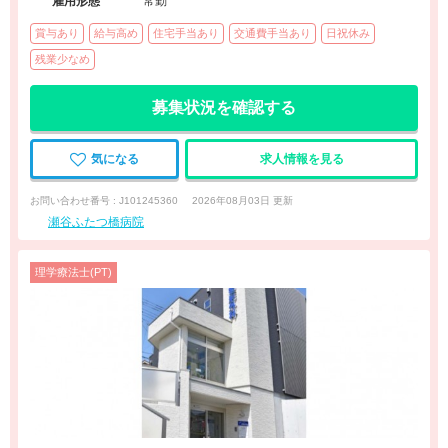
雇用形態
常勤
賞与あり
給与高め
住宅手当あり
交通費手当あり
日祝休み
残業少なめ
募集状況を確認する
気になる
求人情報を見る
お問い合わせ番号 : J101245360
2026年08月03日 更新
瀬谷ふたつ橋病院
理学療法士(PT)