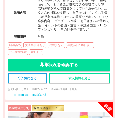
から運動の支援・指導をするお仕事。専門知識を
活かして、お子さまが挑戦できる環境づくりや、
成功体験を積んで自信をつけていくお手伝い。た
業務内容
くさんの挑戦を支援し、自信をつけていくお手伝
いが児童指導員・コーチの重要な役割です！ 主な
業務内容 ・プログラム作成 ・お子さまへの運動支
援 ・イベントの企画・運営 ・保護者面談 ・Liiの
ファンづくり ・その他事務作業など
雇用形態
常勤
給与高め
交通費手当あり
残業少なめ
年間休日110日以上
社会保険完備
昇給あり
募集状況を確認する
気になる
求人情報を見る
お問い合わせ番号 : J101249442
2026年08月05日 更新
Lii sports studio武蔵小杉
理学療法士(PT)
採用担当者メッセージ