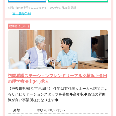
お問い合わせ番号 : J101245346
2026年07月23日 更新
吉田整形外科
理学療法士(PT)
訪問看護ステーションフレンドリーアルク横浜上倉田
の理学療法士(PT)求人
【神奈川県/横浜市戸塚区】 住宅型有料老人ホームへ訪問によ
るリハビリテーションスタッフを募集◆高年収◆職場の雰囲
気が良い事業所様になります◆
給与
年収 4,880,000円 〜