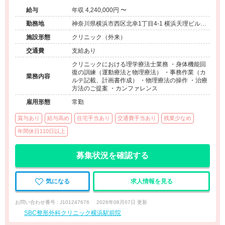
給与
年収 4,240,000円 〜
勤務地
神奈川県横浜市西区北幸1丁目4-1 横浜天理ビル11
階
施設形態
クリニック（外来）
交通費
支給あり
クリニックにおける理学療法士業務 ・身体機能回
復の訓練（運動療法と物理療法） ・事務作業（カ
業務内容
ルテ記載、計画書作成） ・物理療法の操作 ・治療
方法のご提案 ・カンファレンス
雇用形態
常勤
賞与あり
給与高め
住宅手当あり
交通費手当あり
残業少なめ
年間休日110日以上
募集状況を確認する
気になる
求人情報を見る
お問い合わせ番号 : J101247676
2026年08月07日 更新
SBC整形外科クリニック横浜駅前院