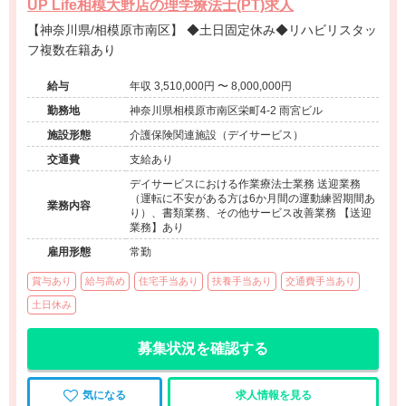
UP Life相模大野店の理学療法士(PT)求人
【神奈川県/相模原市南区】 ◆土日固定休み◆リハビリスタッ
フ複数在籍あり
給与
年収 3,510,000円 〜 8,000,000円
勤務地
神奈川県相模原市南区栄町4-2 雨宮ビル
施設形態
介護保険関連施設（デイサービス）
交通費
支給あり
デイサービスにおける作業療法士業務 送迎業務
（運転に不安がある方は6か月間の運動練習期間あ
業務内容
り）、書類業務、その他サービス改善業務 【送迎
業務】あり
雇用形態
常勤
賞与あり
給与高め
住宅手当あり
扶養手当あり
交通費手当あり
土日休み
募集状況を確認する
気になる
求人情報を見る