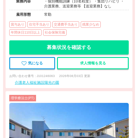
業務内容
・個別機能訓練（10名程度） ・集団リハビリ ・
介護業務、送迎業務等 【送迎業務】なし
雇用形態
常勤
賞与あり
住宅手当あり
交通費手当あり
残業少なめ
年間休日110日以上
社会保険完備
募集状況を確認する
気になる
求人情報を見る
お問い合わせ番号 : J101246063
2026年08月03日 更新
介護老人福祉施設陽光の園
理学療法士(PT)