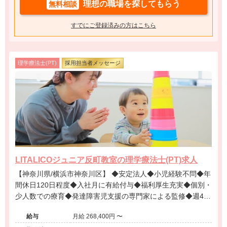
理想の職場を探してもらう
無料相談
すでにご登録済みの方はこちら
理学療法士(PT)
採用担当者メッセージ
LITALICOジュニア反町教室の理学療法士(PT)求人
【神奈川県/横浜市神奈川区】 ◆安定法人◆小児経験不問◆年
間休日120日程度◆入社月に有給付与◆福利厚生充実◆個別・
少人数での療育◆発達障害児支援の専門家による監修◆週4日
勤務相談可能◆キャリアアップ◆
給与
月給 268,400円 〜