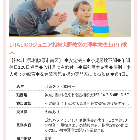
LITALICOジュニア相模大野教室の理学療法士(PT)求
人
【神奈川県/相模原市南区】 ◆安定法人◆小児経験不問◆年間
休日120日程度◆入社月に有給付与◆福利厚生充実◆個別・少
人数での療育◆発達障害児支援の専門家による監修◆週4日勤
務相談可能◆キャリアアップ◆
給与
月給 268,400円 〜
勤務地
神奈川県相模原市南区相模大野3-14-7 SoftBLD.5F
施設形態
小児療育（小児施設/児童発達支援/放課後等デイサ
ービス）
交通費
支給あり
1対1をメインとした個別指導の実施（1コマ約50
業務内容
分授業） 親御さまとの情報共有、指導記録の作成
そのほか教室運営に関わる業務全般
雇用形態
常勤