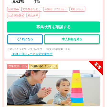
雇用形態
常勤
給与高め
交通費手当あり
年間休日120日以上
4週8休以上
社会保険完備
昇給あり
募集状況を確認する
気になる
求人情報を見る
お問い合わせ番号 : J101249069
2026年08月04日 更新
LITALICOジュニア金沢文庫教室
理学療法士(PT)
採用担当者メッセージ