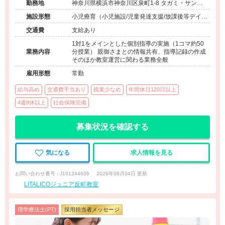
勤務地
神奈川県横浜市神奈川区泉町1-8 タガミ・サンビ
ューティビル2F
施設形態
小児療育（小児施設/児童発達支援/放課後等デイサ
ービス）
交通費
支給あり
1対1をメインとした個別指導の実施（1コマ約50
業務内容
分授業） 親御さまとの情報共有、指導記録の作成
そのほか教室運営に関わる業務全般
雇用形態
常勤
給与高め
交通費手当あり
残業少なめ
年間休日120日以上
4週8休以上
社会保険完備
募集状況を確認する
気になる
求人情報を見る
お問い合わせ番号 : J101244606
2026年08月04日 更新
LITALICOジュニア反町教室
理学療法士(PT)
採用担当者メッセージ