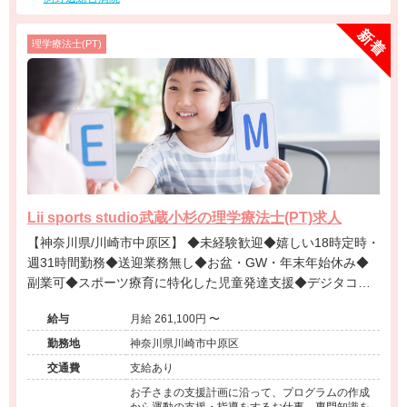
理学療法士(PT)
Lii sports studio武蔵小杉の理学療法士(PT)求人
【神奈川県/川崎市中原区】 ◆未経験歓迎◆嬉しい18時定時・
週31時間勤務◆送迎業務無し◆お盆・GW・年末年始休み◆
副業可◆スポーツ療育に特化した児童発達支援◆デジタコン
テンツでのトレーニングや動画でのフィードバックなので先
給与
月給 261,100円 〜
鋭的なアプローチが可能◆事業所にてセラピスト指導員募集
◆
勤務地
神奈川県川崎市中原区
交通費
支給あり
お子さまの支援計画に沿って、プログラムの作成