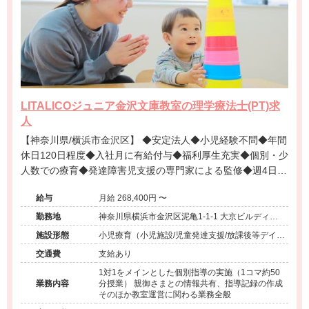
LITALICOジュニア金沢文庫教室の理学療法士(PT)求
人
【神奈川県/横浜市金沢区】 ◆安定法人◆小児経験不問◆年間
休日120日程度◆入社月に有給付与◆福利厚生充実◆個別・少
人数での療育◆発達障害児支援の専門家による監修◆週4日勤
務相談可能◆キャリアアップ◆
給与
月給 268,400円 〜
勤務地
神奈川県横浜市金沢区泥亀1-1-1 大京ビルディン
グ4F
施設形態
小児療育（小児施設/児童発達支援/放課後等デイサ
ービス）
交通費
支給あり
1対1をメインとした個別指導の実施（1コマ約50
業務内容
分授業） 親御さまとの情報共有、指導記録の作成
そのほか教室運営に関わる業務全般