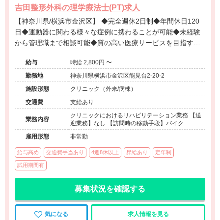
吉田整形外科の理学療法士(PT)求人
【神奈川県/横浜市金沢区】 ◆完全週休2日制◆年間休日120
日◆運動器に関わる様々な症例に携わることが可能◆未経験
から管理職まで相談可能◆質の高い医療サービスを目指す法
人◆スキルアップ◆
給与
時給 2,800円 〜
勤務地
神奈川県横浜市金沢区能見台2-20-2
施設形態
クリニック（外来/病棟）
交通費
支給あり
クリニックにおけるリハビリテーション業務 【送
業務内容
迎業務】なし 【訪問時の移動手段】バイク
雇用形態
非常勤
給与高め
交通費手当あり
4週8休以上
昇給あり
定年制
試用期間有
募集状況を確認する
気になる
求人情報を見る