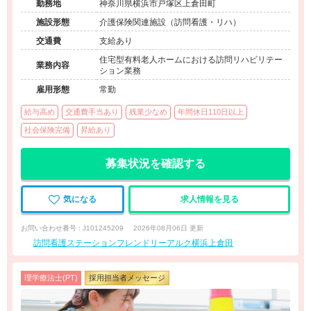
勤務地
神奈川県横浜市戸塚区上倉田町
施設形態
介護保険関連施設（訪問看護・リハ）
交通費
支給あり
住宅型有料老人ホームにおける訪問リハビリテー
業務内容
ション業務
雇用形態
常勤
給与高め
交通費手当あり
残業少なめ
年間休日110日以上
社会保険完備
昇給あり
募集状況を確認する
気になる
求人情報を見る
お問い合わせ番号 : J101245209
2026年08月06日 更新
訪問看護ステーションフレンドリーアルク横浜上倉田
理学療法士(PT)
採用担当者メッセージ