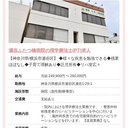
瀬谷ふたつ橋病院の理学療法士(PT)求人
【神奈川県/横浜市瀬谷区】 ◆様々な疾患を勉強できる◆残業
ほぼなし◆子育て理解あり◆託児所有◆リハ室広々
給与
月給 249,900円 〜 260,000円
勤務地
神奈川県横浜市瀬谷区瀬谷1-29-1
施設形態
病院（急性期/療養型）
交通費
支給あり
・院内における理学療法士業務です。 ・整形外科
術後患者のリハビリテーションを中心に行いま
業務内容
す。 ・脳外科疾患での在宅復帰目的のリハビリテ
ーションなどを行います。 【送迎業務】なし