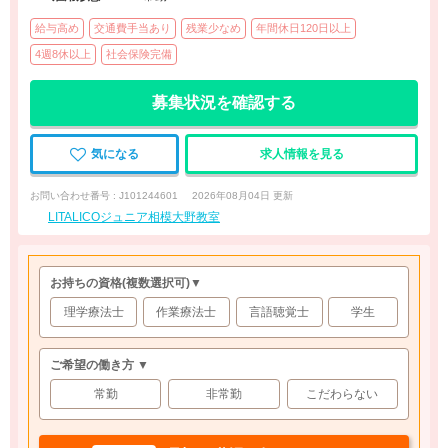
給与高め
交通費手当あり
残業少なめ
年間休日120日以上
4週8休以上
社会保険完備
募集状況を確認する
気になる
求人情報を見る
お問い合わせ番号 : J101244601
2026年08月04日 更新
LITALICOジュニア相模大野教室
お持ちの資格
(複数選択可)
▼
理学療法士
作業療法士
言語聴覚士
学生
ご希望の働き方 ▼
常勤
非常勤
こだわらない