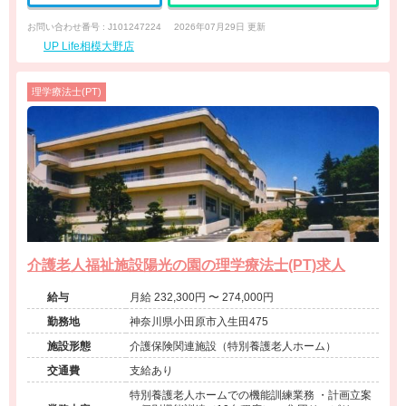
お問い合わせ番号 : J101247224
2026年07月29日 更新
UP Life相模大野店
理学療法士(PT)
介護老人福祉施設陽光の園の理学療法士(PT)求人
給与
月給 232,300円 〜 274,000円
勤務地
神奈川県小田原市入生田475
施設形態
介護保険関連施設（特別養護老人ホーム）
交通費
支給あり
特別養護老人ホームでの機能訓練業務 ・計画立案