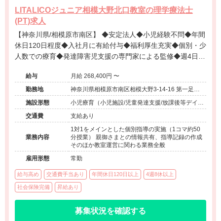
LITALICOジュニア相模大野北口教室の理学療法士
(PT)求人
【神奈川県/相模原市南区】 ◆安定法人◆小児経験不問◆年間
休日120日程度◆入社月に有給付与◆福利厚生充実◆個別・少
人数での療育◆発達障害児支援の専門家による監修◆週4日勤
務相談可能◆キャリアアップ◆
給与
月給 268,400円 〜
勤務地
神奈川県相模原市南区相模大野3-14-16 第一足立
ビル5F
施設形態
小児療育（小児施設/児童発達支援/放課後等デイサ
ービス）
交通費
支給あり
1対1をメインとした個別指導の実施（1コマ約50
業務内容
分授業） 親御さまとの情報共有、指導記録の作成
そのほか教室運営に関わる業務全般
雇用形態
常勤
給与高め
交通費手当あり
年間休日120日以上
4週8休以上
社会保険完備
昇給あり
募集状況を確認する