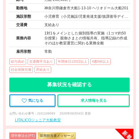
勤務地
神奈川県鎌倉市大船1-13-10 ヘリオドール大船201
施設形態
小児療育（小児施設/児童発達支援/放課後等デイサ
ービス）
交通費
支給あり
1対1をメインとした個別指導の実施（1コマ約50
業務内容
分授業） 親御さまとの情報共有、指導記録の作成
そのほか教室運営に関わる業務全般
雇用形態
常勤
給与高め
交通費手当あり
年間休日120日以上
4週8休以上
社会保険完備
昇給あり
募集状況を確認する
気になる
求人情報を見る
お問い合わせ番号 : J101249093
2026年08月04日 更新
LITALICOジュニア大船教室
理学療法士(PT)
採用担当者メッセージ