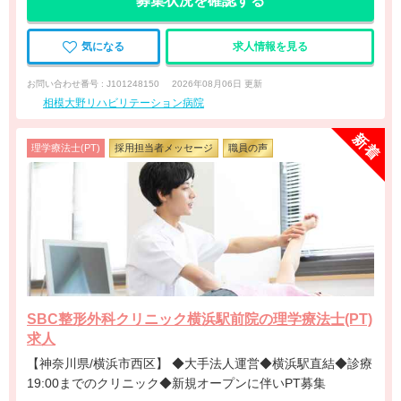
募集状況を確認する
気になる
求人情報を見る
お問い合わせ番号 : J101248150
2026年08月06日 更新
相模大野リハビリテーション病院
理学療法士(PT)
採用担当者メッセージ
職員の声
SBC整形外科クリニック横浜駅前院の理学療法士(PT)
求人
【神奈川県/横浜市西区】 ◆大手法人運営◆横浜駅直結◆診療
19:00までのクリニック◆新規オープンに伴いPT募集