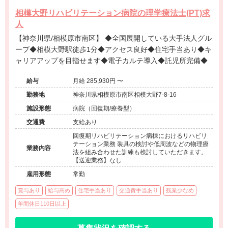
相模大野リハビリテーション病院の理学療法士(PT)求
人
【神奈川県/相模原市南区】 ◆全国展開している大手法人グル
ープ◆相模大野駅徒歩1分◆アクセス良好◆住宅手当あり◆キ
ャリアアップを目指せます◆電子カルテ導入◆託児所完備◆
給与
月給 285,930円 〜
勤務地
神奈川県相模原市南区相模大野7-8-16
施設形態
病院（回復期/療養型）
交通費
支給あり
回復期リハビリテーション病棟におけるリハビリ
テーション業務 装具の検討や低周波などの物理療
業務内容
法を組み合わせた訓練も検討していただきます。
【送迎業務】なし
雇用形態
常勤
賞与あり
給与高め
住宅手当あり
交通費手当あり
残業少なめ
年間休日110日以上