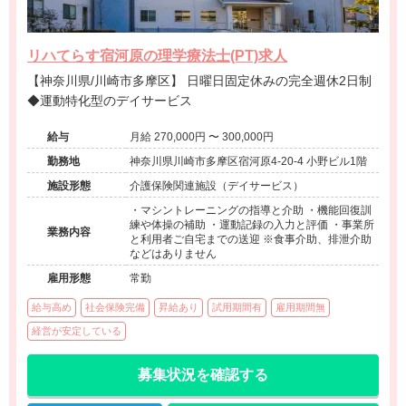
リハてらす宿河原の理学療法士(PT)求人
【神奈川県/川崎市多摩区】 日曜日固定休みの完全週休2日制
◆運動特化型のデイサービス
給与
月給 270,000円 〜 300,000円
勤務地
神奈川県川崎市多摩区宿河原4-20-4 小野ビル1階
施設形態
介護保険関連施設（デイサービス）
・マシントレーニングの指導と介助 ・機能回復訓
練や体操の補助 ・運動記録の入力と評価 ・事業所
業務内容
と利用者ご自宅までの送迎 ※食事介助、排泄介助
などはありません
雇用形態
常勤
給与高め
社会保険完備
昇給あり
試用期間有
雇用期間無
経営が安定している
募集状況を確認する