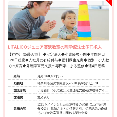
LITALICOジュニア藤沢教室の理学療法士(PT)求人
【神奈川県/藤沢市】 ◆安定法人◆小児経験不問◆年間休日
120日程度◆入社月に有給付与◆福利厚生充実◆個別・少人数
での療育◆発達障害児支援の専門家による監修◆週4日勤務相
談可能◆キャリアアップ◆
給与
月給 268,400円 〜
勤務地
神奈川県藤沢市南藤沢20-18 長塚第1ビル3F
施設形態
小児療育（小児施設/児童発達支援/放課後等デイサ
ービス）
交通費
支給あり
1対1をメインとした個別指導の実施（1コマ約50
業務内容
分授業） 親御さまとの情報共有、指導記録の作成
そのほか教室運営に関わる業務全般