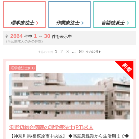
理学療法士
作業療法士
言語聴覚士
2664
1
30
全
件中
～
件を表示中
(※公開求人のみの件数)
1
2
3
...
89
次の30件
前の30件
理学療法士(PT)
渕野辺総合病院の理学療法士(PT)求人
【神奈川県/相模原市中央区】 ◆高度急性期から生活期まで◆