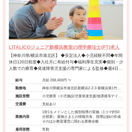
LITALICOジュニア新横浜教室の理学療法士(PT)求人
【神奈川県/横浜市港北区】 ◆安定法人◆小児経験不問◆年間
休日120日程度◆入社月に有給付与◆福利厚生充実◆個別・少
人数での療育◆発達障害児支援の専門家による監修◆週4日勤
務相談可能◆キャリアアップ◆
給与
月給 268,400円 〜
勤務地
神奈川県横浜市港北区新横浜2-2-3 新横浜第1竹生
ビル2階
施設形態
小児療育（小児施設/児童発達支援/放課後等デイサ
ービス）
交通費
支給あり
1対1をメインとした個別指導の実施（1コマ約50
業務内容
分授業） 親御さまとの情報共有、指導記録の作成
そのほか教室運営に関わる業務全般
雇用形態
常勤