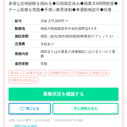
多様な症例経験を積める◆日祝固定休み◆残業月5時間程度◆
チーム医療を実践◆手厚い教育体制◆車通勤相談可◆扶養手
当あり◆退職金制度完備◆オンオフ充実
給与
月給 275,900円 〜
勤務地
神奈川県相模原市中央区淵野辺3-2-8
施設形態
病院（総合/急性期/回復期/療養型/ケアミックス/外
来）、その他（その他）
交通費
支給あり
病院または介護老人保健施設におけるリハビリ業
業務内容
務
雇用形態
常勤
賞与あり
扶養手当あり
交通費手当あり
日祝休み
残業少なめ
年間休日120日以上
募集状況を確認する
気になる
求人情報を見る
お問い合わせ番号 : J101250693
2026年08月07日 更新
渕野辺総合病院