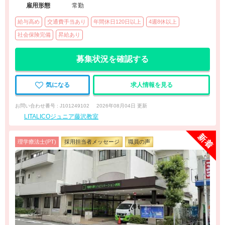
雇用形態
常勤
給与高め
交通費手当あり
年間休日120日以上
4週8休以上
社会保険完備
昇給あり
募集状況を確認する
気になる
求人情報を見る
お問い合わせ番号 : J101249102
2026年08月04日 更新
LITALICOジュニア藤沢教室
理学療法士(PT)
採用担当者メッセージ
職員の声