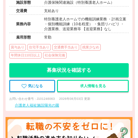
施設形態
介護保険関連施設（特別養護老人ホーム）
交通費
支給あり
特別養護老人ホームでの機能訓練業務 ・計画立案
業務内容
・個別機能訓練（10名程度） ・集団リハビリ ・
介護業務、送迎業務等 【送迎業務】なし
雇用形態
常勤
賞与あり
住宅手当あり
交通費手当あり
残業少なめ
年間休日110日以上
社会保険完備
募集状況を確認する
気になる
求人情報を見る
お問い合わせ番号 : J101246063
2026年08月03日 更新
介護老人福祉施設陽光の園