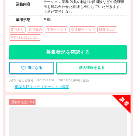
テーション業務 装具の検討や低周波などの物理療
業務内容
法を組み合わせた訓練も検討していただきます。
【送迎業務】なし
雇用形態
常勤
賞与あり
給与高め
住宅手当あり
交通費手当あり
残業少なめ
年間休日110日以上
募集状況を確認する
気になる
求人情報を見る
お問い合わせ番号 : J101248150
2026年08月06日 更新
相模大野リハビリテーション病院
理学療法士(PT)