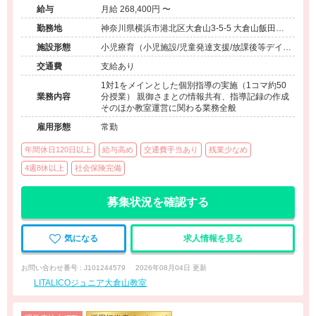
給与
月給 268,400円 〜
勤務地
神奈川県横浜市港北区大倉山3-5-5 大倉山飯田ビ
ル203号室
施設形態
小児療育（小児施設/児童発達支援/放課後等デイサ
ービス）
交通費
支給あり
1対1をメインとした個別指導の実施（1コマ約50
業務内容
分授業） 親御さまとの情報共有、指導記録の作成
そのほか教室運営に関わる業務全般
雇用形態
常勤
年間休日120日以上
給与高め
交通費手当あり
残業少なめ
4週8休以上
社会保険完備
募集状況を確認する
気になる
求人情報を見る
お問い合わせ番号 : J101244579
2026年08月04日 更新
LITALICOジュニア大倉山教室