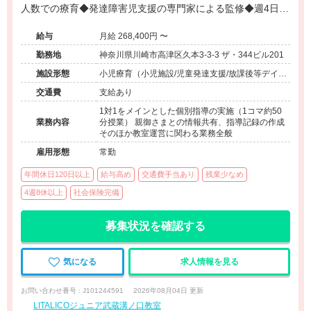
人数での療育◆発達障害児支援の専門家による監修◆週4日勤
務相談可能◆キャリアアップ◆
給与
月給 268,400円 〜
勤務地
神奈川県川崎市高津区久本3-3-3 ザ・344ビル201
施設形態
小児療育（小児施設/児童発達支援/放課後等デイサ
ービス）
交通費
支給あり
1対1をメインとした個別指導の実施（1コマ約50
業務内容
分授業） 親御さまとの情報共有、指導記録の作成
そのほか教室運営に関わる業務全般
雇用形態
常勤
年間休日120日以上
給与高め
交通費手当あり
残業少なめ
4週8休以上
社会保険完備
募集状況を確認する
気になる
求人情報を見る
お問い合わせ番号 : J101244591
2026年08月04日 更新
LITALICOジュニア武蔵溝ノ口教室