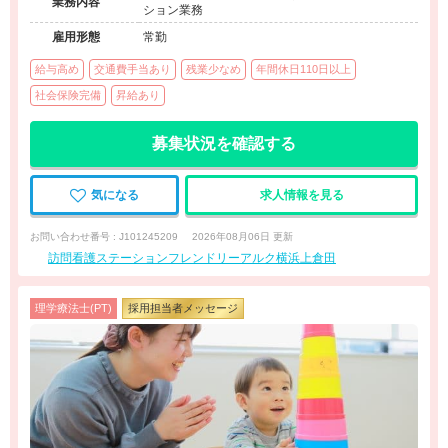
業務内容
ション業務
雇用形態
常勤
給与高め
交通費手当あり
残業少なめ
年間休日110日以上
社会保険完備
昇給あり
募集状況を確認する
気になる
求人情報を見る
お問い合わせ番号 : J101245209
2026年08月06日 更新
訪問看護ステーションフレンドリーアルク横浜上倉田
理学療法士(PT)
採用担当者メッセージ