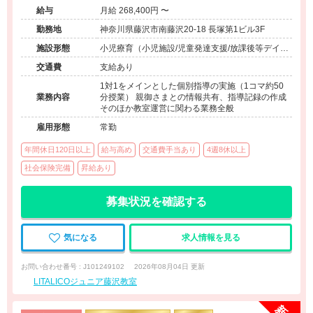
給与
月給 268,400円 〜
勤務地
神奈川県藤沢市南藤沢20-18 長塚第1ビル3F
施設形態
小児療育（小児施設/児童発達支援/放課後等デイサ
ービス）
交通費
支給あり
1対1をメインとした個別指導の実施（1コマ約50
業務内容
分授業） 親御さまとの情報共有、指導記録の作成
そのほか教室運営に関わる業務全般
雇用形態
常勤
年間休日120日以上
給与高め
交通費手当あり
4週8休以上
社会保険完備
昇給あり
募集状況を確認する
気になる
求人情報を見る
お問い合わせ番号 : J101249102
2026年08月04日 更新
LITALICOジュニア藤沢教室