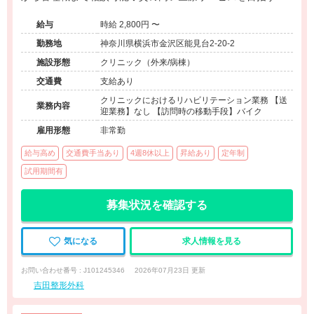
人◆スキルアップ◆
給与
時給 2,800円 〜
勤務地
神奈川県横浜市金沢区能見台2-20-2
施設形態
クリニック（外来/病棟）
交通費
支給あり
クリニックにおけるリハビリテーション業務 【送
業務内容
迎業務】なし 【訪問時の移動手段】バイク
雇用形態
非常勤
給与高め
交通費手当あり
4週8休以上
昇給あり
定年制
試用期間有
募集状況を確認する
気になる
求人情報を見る
お問い合わせ番号 : J101245346
2026年07月23日 更新
吉田整形外科