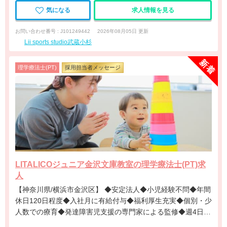
気になる
求人情報を見る
お問い合わせ番号 : J101249442
2026年08月05日 更新
Lii sports studio武蔵小杉
理学療法士(PT)
採用担当者メッセージ
LITALICOジュニア金沢文庫教室の理学療法士(PT)求
人
【神奈川県/横浜市金沢区】 ◆安定法人◆小児経験不問◆年間
休日120日程度◆入社月に有給付与◆福利厚生充実◆個別・少
人数での療育◆発達障害児支援の専門家による監修◆週4日勤
務相談可能◆キャリアアップ◆