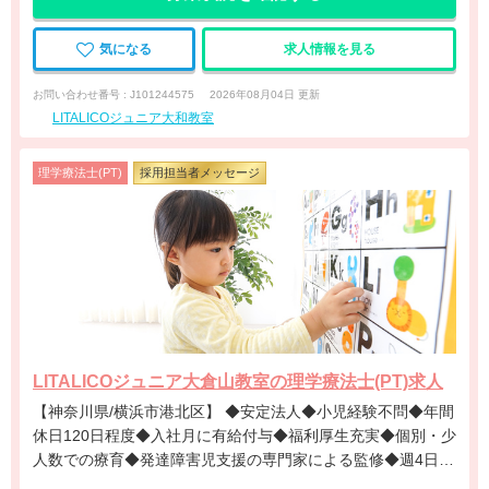
気になる
求人情報を見る
お問い合わせ番号 : J101244575
2026年08月04日 更新
LITALICOジュニア大和教室
理学療法士(PT)
採用担当者メッセージ
LITALICOジュニア大倉山教室の理学療法士(PT)求人
【神奈川県/横浜市港北区】 ◆安定法人◆小児経験不問◆年間
休日120日程度◆入社月に有給付与◆福利厚生充実◆個別・少
人数での療育◆発達障害児支援の専門家による監修◆週4日勤
務相談可能◆キャリアアップ◆