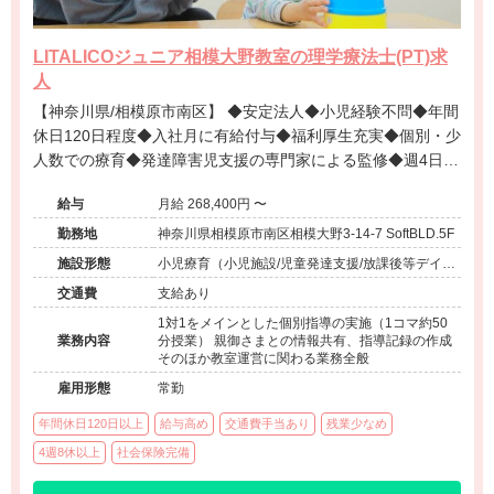
LITALICOジュニア相模大野教室の理学療法士(PT)求
人
【神奈川県/相模原市南区】 ◆安定法人◆小児経験不問◆年間
休日120日程度◆入社月に有給付与◆福利厚生充実◆個別・少
人数での療育◆発達障害児支援の専門家による監修◆週4日勤
務相談可能◆キャリアアップ◆
給与
月給 268,400円 〜
勤務地
神奈川県相模原市南区相模大野3-14-7 SoftBLD.5F
施設形態
小児療育（小児施設/児童発達支援/放課後等デイサ
ービス）
交通費
支給あり
1対1をメインとした個別指導の実施（1コマ約50
業務内容
分授業） 親御さまとの情報共有、指導記録の作成
そのほか教室運営に関わる業務全般
雇用形態
常勤
年間休日120日以上
給与高め
交通費手当あり
残業少なめ
4週8休以上
社会保険完備