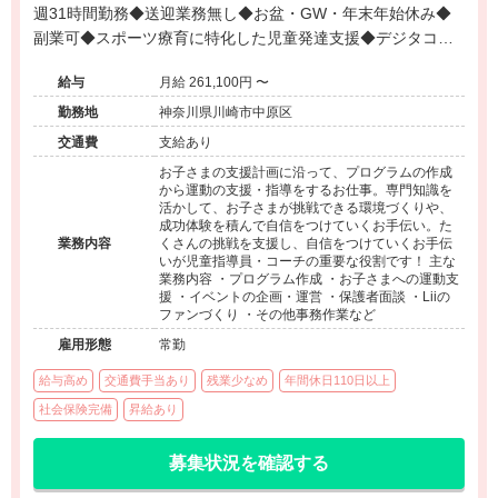
週31時間勤務◆送迎業務無し◆お盆・GW・年末年始休み◆
副業可◆スポーツ療育に特化した児童発達支援◆デジタコン
テンツでのトレーニングや動画でのフィードバックなので先
給与
月給 261,100円 〜
鋭的なアプローチが可能◆事業所にてセラピスト指導員募集
◆
勤務地
神奈川県川崎市中原区
交通費
支給あり
お子さまの支援計画に沿って、プログラムの作成
から運動の支援・指導をするお仕事。専門知識を
活かして、お子さまが挑戦できる環境づくりや、
成功体験を積んで自信をつけていくお手伝い。た
業務内容
くさんの挑戦を支援し、自信をつけていくお手伝
いが児童指導員・コーチの重要な役割です！ 主な
業務内容 ・プログラム作成 ・お子さまへの運動支
援 ・イベントの企画・運営 ・保護者面談 ・Liiの
ファンづくり ・その他事務作業など
雇用形態
常勤
給与高め
交通費手当あり
残業少なめ
年間休日110日以上
社会保険完備
昇給あり
募集状況を確認する