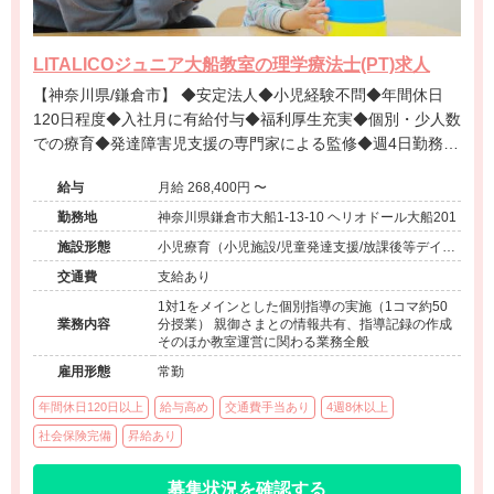
LITALICOジュニア大船教室の理学療法士(PT)求人
【神奈川県/鎌倉市】 ◆安定法人◆小児経験不問◆年間休日
120日程度◆入社月に有給付与◆福利厚生充実◆個別・少人数
での療育◆発達障害児支援の専門家による監修◆週4日勤務相
談可能◆キャリアアップ◆
給与
月給 268,400円 〜
勤務地
神奈川県鎌倉市大船1-13-10 ヘリオドール大船201
施設形態
小児療育（小児施設/児童発達支援/放課後等デイサ
ービス）
交通費
支給あり
1対1をメインとした個別指導の実施（1コマ約50
業務内容
分授業） 親御さまとの情報共有、指導記録の作成
そのほか教室運営に関わる業務全般
雇用形態
常勤
年間休日120日以上
給与高め
交通費手当あり
4週8休以上
社会保険完備
昇給あり
募集状況を確認する