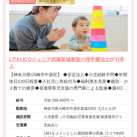
理学療法士(PT)
採用担当者メッセージ
LITALICOジュニア武蔵新城教室の理学療法士(PT)求
人
【神奈川県/川崎市中原区】 ◆安定法人◆小児経験不問◆年間
休日120日程度◆入社月に有給付与◆福利厚生充実◆個別・少
人数での療育◆発達障害児支援の専門家による監修◆週4日勤
務相談可能◆キャリアアップ◆
給与
月給 268,400円 〜
勤務地
神奈川県川崎市中原区新城1002 入江ビル1F
施設形態
小児療育（小児施設/児童発達支援/放課後等デイサ
ービス）
交通費
支給あり
1対1をメインとした個別指導の実施（1コマ約50