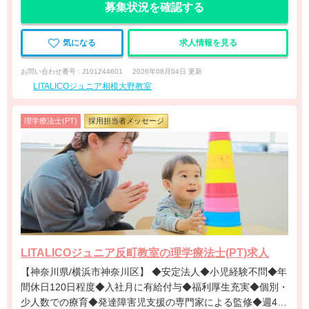
募集状況を確認する
気になる
求人情報を見る
お問い合わせ番号 : J101244601
2026年08月04日 更新
LITALICOジュニア相模大野教室
理学療法士(PT)
採用担当者メッセージ
LITALICOジュニア反町教室の理学療法士(PT)求人
【神奈川県/横浜市神奈川区】 ◆安定法人◆小児経験不問◆年
間休日120日程度◆入社月に有給付与◆福利厚生充実◆個別・
少人数での療育◆発達障害児支援の専門家による監修◆週4日