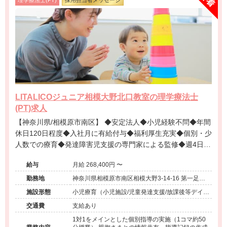
理学療法士(PT)
採用担当者メッセージ
LITALICOジュニア相模大野北口教室の理学療法士
(PT)求人
【神奈川県/相模原市南区】 ◆安定法人◆小児経験不問◆年間
休日120日程度◆入社月に有給付与◆福利厚生充実◆個別・少
人数での療育◆発達障害児支援の専門家による監修◆週4日勤
務相談可能◆キャリアアップ◆
給与
月給 268,400円 〜
勤務地
神奈川県相模原市南区相模大野3-14-16 第一足立
ビル5F
施設形態
小児療育（小児施設/児童発達支援/放課後等デイサ
ービス）
交通費
支給あり
1対1をメインとした個別指導の実施（1コマ約50