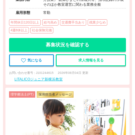
そのほか教室運営に関わる業務全般
雇用形態
常勤
年間休日120日以上
給与高め
交通費手当あり
残業少なめ
4週8休以上
社会保険完備
募集状況を確認する
気になる
求人情報を見る
お問い合わせ番号 : J101244615
2026年08月04日 更新
LITALICOジュニア新横浜教室
理学療法士(PT)
採用担当者メッセージ