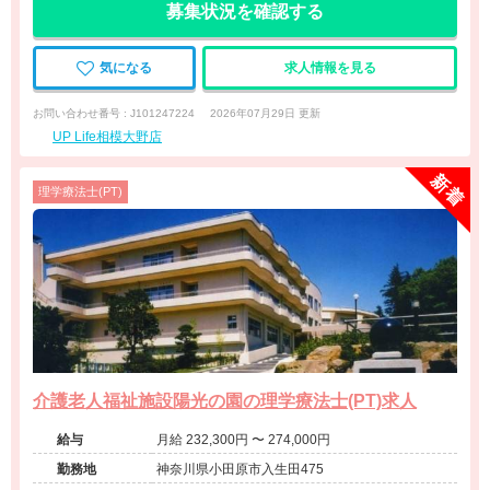
募集状況を確認する
気になる
求人情報を見る
お問い合わせ番号 : J101247224
2026年07月29日 更新
UP Life相模大野店
理学療法士(PT)
介護老人福祉施設陽光の園の理学療法士(PT)求人
給与
月給 232,300円 〜 274,000円
勤務地
神奈川県小田原市入生田475