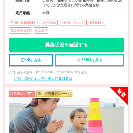
業務内容
分授業） 親御さまとの情報共有、指導記録の作成
そのほか教室運営に関わる業務全般
雇用形態
常勤
年間休日120日以上
給与高め
交通費手当あり
4週8休以上
社会保険完備
昇給あり
募集状況を確認する
気になる
求人情報を見る
お問い合わせ番号 : J101249090
2026年08月04日 更新
LITALICOジュニア相模大野北口教室
理学療法士(PT)
採用担当者メッセージ