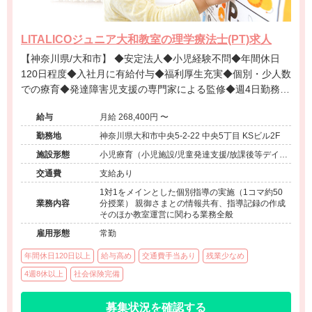
LITALICOジュニア大和教室の理学療法士(PT)求人
【神奈川県/大和市】 ◆安定法人◆小児経験不問◆年間休日
120日程度◆入社月に有給付与◆福利厚生充実◆個別・少人数
での療育◆発達障害児支援の専門家による監修◆週4日勤務相
談可能◆キャリアアップ◆
給与
月給 268,400円 〜
勤務地
神奈川県大和市中央5-2-22 中央5丁目 KSビル2F
施設形態
小児療育（小児施設/児童発達支援/放課後等デイサ
ービス）
交通費
支給あり
1対1をメインとした個別指導の実施（1コマ約50
業務内容
分授業） 親御さまとの情報共有、指導記録の作成
そのほか教室運営に関わる業務全般
雇用形態
常勤
年間休日120日以上
給与高め
交通費手当あり
残業少なめ
4週8休以上
社会保険完備
募集状況を確認する