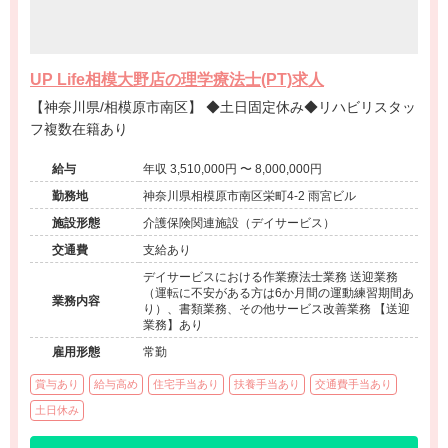
UP Life相模大野店の理学療法士(PT)求人
【神奈川県/相模原市南区】 ◆土日固定休み◆リハビリスタッ
フ複数在籍あり
給与
年収 3,510,000円 〜 8,000,000円
勤務地
神奈川県相模原市南区栄町4-2 雨宮ビル
施設形態
介護保険関連施設（デイサービス）
交通費
支給あり
デイサービスにおける作業療法士業務 送迎業務
（運転に不安がある方は6か月間の運動練習期間あ
業務内容
り）、書類業務、その他サービス改善業務 【送迎
業務】あり
雇用形態
常勤
賞与あり
給与高め
住宅手当あり
扶養手当あり
交通費手当あり
土日休み