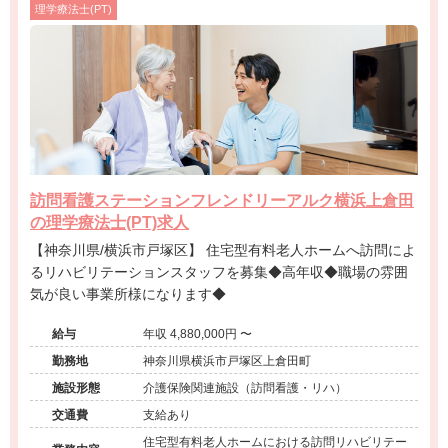
理学療法士(PT)
訪問看護ステーションフレンドリーアルク横浜上倉田
の理学療法士(PT)求人
【神奈川県/横浜市戸塚区】 住宅型有料老人ホームへ訪問によ
るリハビリテーションスタッフを募集◆高年収◆職場の雰囲
気が良い事業所様になります◆
給与
年収 4,880,000円 〜
勤務地
神奈川県横浜市戸塚区上倉田町
施設形態
介護保険関連施設（訪問看護・リハ）
交通費
支給あり
住宅型有料老人ホームにおける訪問リハビリテー