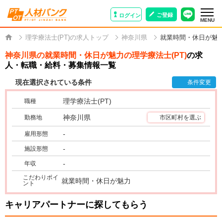
ご登録
ログイン
MENU
理学療法士(PT)の求人トップ
神奈川県
就業時間・休日が魅
神奈川県の就業時間・休日が魅力の理学療法士(PT)
の求
人・転職・給料・募集情報一覧
現在選択されている条件
条件変更
理学療法士(PT)
職種
神奈川県
勤務地
市区町村を選ぶ
-
雇用形態
-
施設形態
-
年収
こだわりポイ
就業時間・休日が魅力
ント
キャリアパートナーに探してもらう