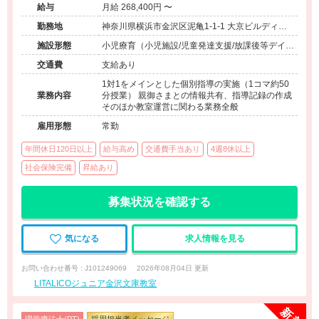
給与
月給 268,400円 〜
勤務地
神奈川県横浜市金沢区泥亀1-1-1 大京ビルディン
グ4F
施設形態
小児療育（小児施設/児童発達支援/放課後等デイサ
ービス）
交通費
支給あり
1対1をメインとした個別指導の実施（1コマ約50
業務内容
分授業） 親御さまとの情報共有、指導記録の作成
そのほか教室運営に関わる業務全般
雇用形態
常勤
年間休日120日以上
給与高め
交通費手当あり
4週8休以上
社会保険完備
昇給あり
募集状況を確認する
気になる
求人情報を見る
お問い合わせ番号 : J101249069
2026年08月04日 更新
LITALICOジュニア金沢文庫教室