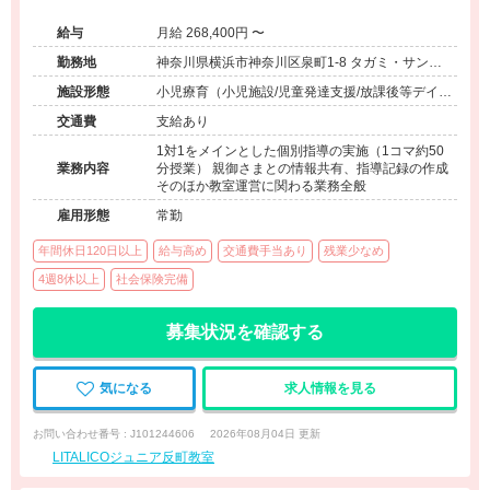
勤務相談可能◆キャリアアップ◆
給与
月給 268,400円 〜
勤務地
神奈川県横浜市神奈川区泉町1-8 タガミ・サンビ
ューティビル2F
施設形態
小児療育（小児施設/児童発達支援/放課後等デイサ
ービス）
交通費
支給あり
1対1をメインとした個別指導の実施（1コマ約50
業務内容
分授業） 親御さまとの情報共有、指導記録の作成
そのほか教室運営に関わる業務全般
雇用形態
常勤
年間休日120日以上
給与高め
交通費手当あり
残業少なめ
4週8休以上
社会保険完備
募集状況を確認する
気になる
求人情報を見る
お問い合わせ番号 : J101244606
2026年08月04日 更新
LITALICOジュニア反町教室