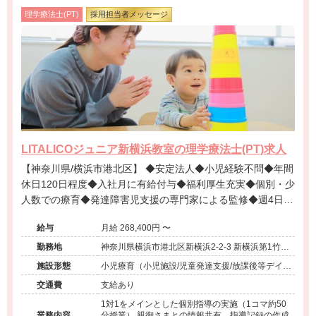
理学療法士(PT)
採用担当者メッセージ
LITALICOジュニア新横浜教室の理学療法士(PT)求人
【神奈川県/横浜市港北区】 ◆安定法人◆小児経験不問◆年間
休日120日程度◆入社月に有給付与◆福利厚生充実◆個別・少
人数での療育◆発達障害児支援の専門家による監修◆週4日勤
務相談可能◆キャリアアップ◆
給与
月給 268,400円 〜
勤務地
神奈川県横浜市港北区新横浜2-2-3 新横浜第1竹生
ビル2階
施設形態
小児療育（小児施設/児童発達支援/放課後等デイサ
ービス）
交通費
支給あり
1対1をメインとした個別指導の実施（1コマ約50
業務内容
分授業） 親御さまとの情報共有、指導記録の作成