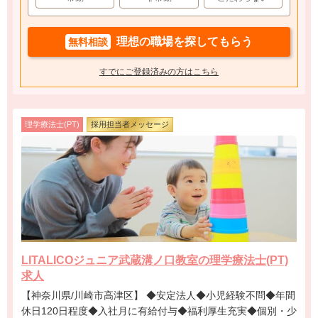
理想の職場を探してもらう
無料相談
すでにご登録済みの方はこちら
理学療法士(PT)
採用担当者メッセージ
LITALICOジュニア武蔵溝ノ口教室の理学療法士(PT)
求人
【神奈川県/川崎市高津区】 ◆安定法人◆小児経験不問◆年間
休日120日程度◆入社月に有給付与◆福利厚生充実◆個別・少