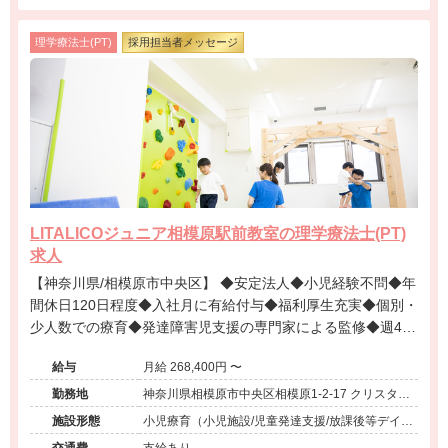
理学療法士(PT)
採用担当者メッセージ
LITALICOジュニア相模原駅前教室の理学療法士(PT)
求人
【神奈川県/相模原市中央区】 ◆安定法人◆小児経験不問◆年
間休日120日程度◆入社月に有給付与◆福利厚生充実◆個別・
少人数での療育◆発達障害児支援の専門家による監修◆週4日
勤務相談可能◆キャリアアップ◆
給与
月給 268,400円 〜
勤務地
神奈川県相模原市中央区相模原1-2-17 クリスタル
サガミハラ6F
施設形態
小児療育（小児施設/児童発達支援/放課後等デイサ
ービス）