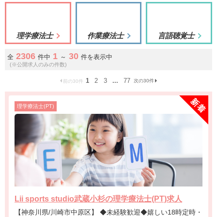
理学療法士
作業療法士
言語聴覚士
2306
1
30
全
件中
～
件を表示中
(※公開求人のみの件数)
1
2
3
...
77
次の30件
前の30件
理学療法士(PT)
Lii sports studio武蔵小杉の理学療法士(PT)求人
【神奈川県/川崎市中原区】 ◆未経験歓迎◆嬉しい18時定時・