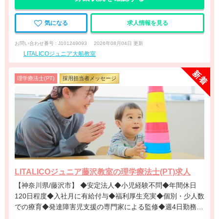
気になる
求人情報を見る
お問い合わせ番号 : J101249093
2026年08月04日 更新
LITALICOジュニア大船教室
理学療法士(PT)
採用担当者メッセージ
LITALICOジュニア藤沢教室の理学療法士(PT)求人
【神奈川県/藤沢市】 ◆安定法人◆小児経験不問◆年間休日
120日程度◆入社月に有給付与◆福利厚生充実◆個別・少人数
での療育◆発達障害児支援の専門家による監修◆週4日勤務相
談可能◆キャリアアップ◆