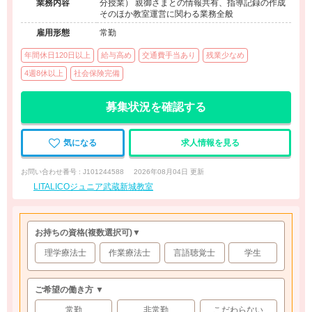
業務内容
分授業） 親御さまとの情報共有、指導記録の作成
そのほか教室運営に関わる業務全般
雇用形態
常勤
年間休日120日以上
給与高め
交通費手当あり
残業少なめ
4週8休以上
社会保険完備
募集状況を確認する
気になる
求人情報を見る
お問い合わせ番号 : J101244588
2026年08月04日 更新
LITALICOジュニア武蔵新城教室
お持ちの資格
(複数選択可)
▼
理学療法士
作業療法士
言語聴覚士
学生
ご希望の働き方 ▼
常勤
非常勤
こだわらない