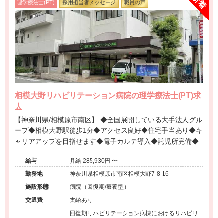
理学療法士(PT)
採用担当者メッセージ
職員の声
相模大野リハビリテーション病院の理学療法士(PT)求
人
【神奈川県/相模原市南区】 ◆全国展開している大手法人グル
ープ◆相模大野駅徒歩1分◆アクセス良好◆住宅手当あり◆キ
ャリアアップを目指せます◆電子カルテ導入◆託児所完備◆
給与
月給 285,930円 〜
勤務地
神奈川県相模原市南区相模大野7-8-16
施設形態
病院（回復期/療養型）
交通費
支給あり
回復期リハビリテーション病棟におけるリハビリ