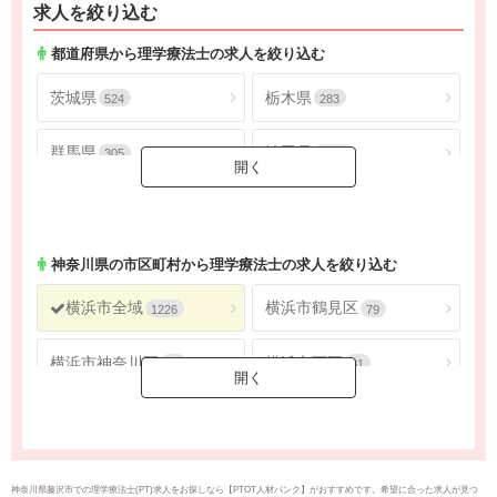
求人を絞り込む
都道府県から理学療法士の求人を絞り込む
茨城県
栃木県
524
283
群馬県
埼玉県
305
1793
千葉県
東京都
1621
4548
神奈川県
2688
神奈川県
の市区町村から理学療法士の求人を絞り込む
横浜市全域
横浜市鶴見区
1226
79
横浜市神奈川区
横浜市西区
62
31
横浜市中区
横浜市南区
61
67
横浜市保土ケ谷区
横浜市磯子区
50
43
神奈川県藤沢市での理学療法士(PT)求人をお探しなら【PTOT人材バンク】がおすすめです。希望に合った求人が見つ