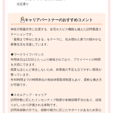
法定通り
キャリアパートナーのおすすめコメント
神奈川県藤沢市に位置する、在宅ホスピス機能も備えた訪問看護ス
テーションです。
「最期まで幸せに生きる」をテーマに、住み慣れた家での穏やかな
療養生活を支援しています。
◆ワークライフバランス
年間休日は122日とたっぷり確保されており、プライベートの時間
を大切にできます。
残業もほとんど発生しないため、終業後の予定も立てやすい環境が
整っています。
年40時間までの時間単位の有給休暇取得制度もあり、柔軟な働き方
が可能です。
◆スキルアップ・キャリア
訪問件数に応じたインセンティブ制度や各種役職手当があり、頑張
りがしっかり評価される体制です。
訪問未経験の方でも、経験や能力に応じたサポートがあるため安心