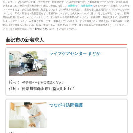
かります。PTOT人材バンクは、理学療法士・作業療法士・言語聴覚士に特化した転職支援サービスです。神奈川県藤
沢市をはじめ、全国の理学療法士(PT)求人を豊富に掲載し、
車通勤可
・
雇用期間無
などの特徴や、 正社員・アルバイ
横浜市金沢区
横浜市港北区
51
125
ト・パートなど、多様な雇用形態に対応しています（2026年8月6日現在）。 豊富な求人数と専門アドバイザーのサポー
トにより、年収・勤務地・勤務形態などの希望条件にマッチした求人をスムーズに見つけることが可能。さらに、転職
活動を円滑に進めるためのサポートとして、求人紹介から応募書類のアドバイス、面接対策、条件交渉まで、経験豊富
なキャリアアドバイザーが手厚く支援します。 掲載されている求人は、すべて事業所から提供された正規の情報。応募
横浜市戸塚区
横浜市港南区
100
88
内容は直接事業所へ届くため、転職・復職もスムーズに進められます。神奈川県藤沢市で理学療法士(PT)としてキャリ
アアップを目指す方は、ぜひ【PTOT人材バンク】をご活用ください。
横浜市旭区
横浜市緑区
104
84
藤沢市の新着求人
横浜市瀬谷区
横浜市栄区
41
25
ライフケアセンター まどか
横浜市泉区
横浜市青葉区
54
82
横浜市都筑区
川崎市全域
79
453
給与：
-
※詳細ページをご確認ください
住所：
神奈川県藤沢市辻堂元町5-17-1
川崎市川崎区
川崎市幸区
66
61
つながり訪問看護
川崎市中原区
川崎市高津区
71
65
川崎市多摩区
川崎市宮前区
75
65