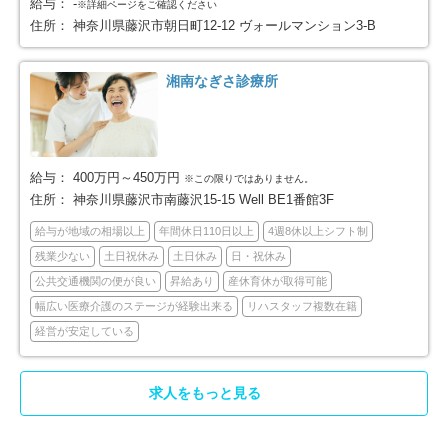
給与：
-
※詳細ページをご確認ください
川崎市麻生区
相模原市全域
住所：
神奈川県藤沢市朝日町12-12 ヴォールマンション3-B
50
188
相模原市緑区
相模原市中央区
27
75
湘南なぎさ診療所
相模原市南区
横須賀市
86
77
平塚市
鎌倉市
40
64
給与：
400万円～450万円
※この限りではありません。
住所：
神奈川県藤沢市南藤沢15-15 Well BE1番館3F
藤沢市
小田原市
118
74
給与が地域の相場以上
年間休日110日以上
4週8休以上シフト制
残業少ない
土日祝休み
土日休み
日・祝休み
茅ヶ崎市
逗子市
57
23
公共交通機関の便が良い
昇給あり
産休育休が取得可能
幅広い医療介護のステージが経験出来る
リハスタッフ複数在籍
三浦市
秦野市
17
39
経営が安定している
厚木市
大和市
64
49
求人をもっと見る
伊勢原市
海老名市
26
45