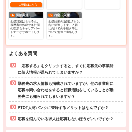
ご登録はこちら
4
面接実施
5
内定～入職
面接対策はもちろん、
面接結果の通知は7日以
履歴書の作成や条件面
内に伝達します。入職
の交渉もキャリアパー
に向けての手続き等に
トナーがサポートしま
ついて別途ご連絡しま
す。
す。
よくある質問
「応募する」をクリックすると、すぐに応募先の事業所
に個人情報が送られてしまいますか？
勤務先の求人情報も掲載されていますが、他の事業所に
応募や問い合わせをすると転職活動をしていることが勤
務先にも知られてしまいますか？
PTOT人材バンクに登録するメリットはなんですか？
応募を悩んでいる求人は応募しないほうがいいですか？