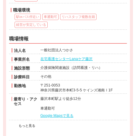
職場環境
駅orバス停近い
車通勤可
リハスタッフ複数在籍
経営が安定している
職場情報
一般社団法人つかさ
法人名
在宅看護センターLanaケア藤沢
事業所名
介護保険関連施設（訪問看護・リハ）
施設形態
その他
診療科目
〒251-0053
勤務地
神奈川県藤沢市本町3-5-5 ケインズ湘南Ⅰ1F
藤沢本町駅より徒歩12分
最寄り・アク
セス
車通勤可
Google Mapsで見る
もっと見る