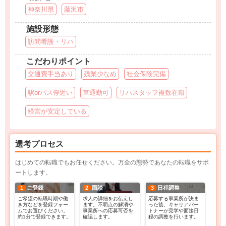
神奈川県
藤沢市
施設形態
訪問看護・リハ
こだわりポイント
交通費手当あり
残業少なめ
社会保険完備
駅orバス停近い
車通勤可
リハスタッフ複数在籍
経営が安定している
選考プロセス
はじめての転職でもお任せください。万全の態勢であなたの転職をサポ
ートします。
1
ご登録
2
面談
3
日程調整
ご希望の転職時期や働
求人の詳細をお伝えし
応募する事業所が決ま
き方などを登録フォー
ます。不明点の解消や
った後、キャリアパー
ムでお選びください。
事業所への応募可否を
トナーが見学や面接日
約1分で登録できます。
確認します。
程の調整を行います。