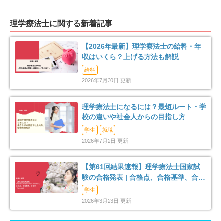
座間市
南足柄市
43
12
理学療法士に関する新着記事
綾瀬市
三浦郡葉山町
16
2
【2026年最新】理学療法士の給料・年
収はいくら？上げる方法も解説
高座郡寒川町
中郡大磯町
10
3
給料
2026年7月30日 更新
中郡二宮町
足柄上郡中井町
5
8
理学療法士になるには？最短ルート・学
足柄上郡大井町
足柄上郡松田町
2
3
校の違いや社会人からの目指し方
学生
就職
足柄上郡開成町
足柄下郡箱根町
4
3
2026年7月2日 更新
足柄下郡真鶴町
足柄下郡湯河原町
2
11
【第61回結果速報】理学療法士国家試
験の合格発表 | 合格点、合格基準、合格
愛甲郡愛川町
4
率（2026年）
学生
2026年3月23日 更新