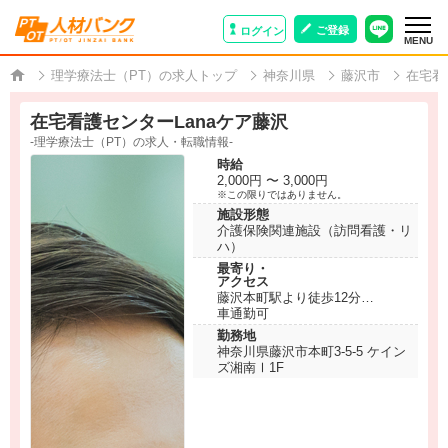
ご登録
ログイン
MENU
理学療法士（PT）の求人トップ
神奈川県
藤沢市
在宅看
在宅看護センターLanaケア藤沢
-理学療法士（PT）の求人・転職情報-
時給
2,000円 〜 3,000円
※この限りではありません。
施設形態
介護保険関連施設（訪問看護・リ
ハ）
最寄り・
アクセス
藤沢本町駅より徒歩12分
車通勤可
勤務地
神奈川県藤沢市本町3-5-5 ケイン
ズ湘南Ⅰ1F