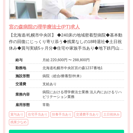
宮の森病院の理学療法士(PT)求人
【北海道/札幌市中央区】 ◆240床の地域密着型病院◆基本動
作の回復にじっくり寄り添う◆残業なしの18時退社◆土日祝
休み◆賞与実績5ヶ月分◆住宅や家族手当あり◆地下鉄円山公
園駅から無料送迎バスあり◆車通勤OK◆未経験歓迎◆身体拘
給与
月給 220,600円 〜 288,800円
束ゼロ
勤務地
北海道札幌市中央区宮の森1237番地1
施設形態
病院（総合/療養型/外来）
交通費
支給あり
病院における理学療法士業務 法人内におけるリハ
業務内容
ビリテーション業務
雇用形態
常勤
賞与あり
住宅手当あり
扶養手当あり
交通費手当あり
土日祝休み
残業少なめ