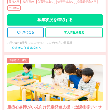
賞与あり
給与高め
住宅手当あり
扶養手当あり
交通費手当あり
土日休み
募集状況を確認する
気になる
求人情報を見る
お問い合わせ番号 : J101245463
2026年07月23日 更新
介護老人保健施設ゆう
理学療法士(PT)
重症心身障がい児向け児童発達支援・放課後等デイサ