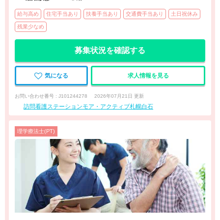
給与高め
住宅手当あり
扶養手当あり
交通費手当あり
土日祝休み
残業少なめ
募集状況を確認する
気になる
求人情報を見る
お問い合わせ番号 : J101244278
2026年07月21日 更新
訪問看護ステーションモア・アクティブ札幌白石
理学療法士(PT)