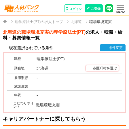
ご登録
ログイン
MENU
理学療法士(PT)の求人トップ
北海道
職場環境充実
北海道の職場環境充実の理学療法士(PT)
の求人・転職・給
料・募集情報一覧
現在選択されている条件
条件変更
理学療法士(PT)
職種
北海道
勤務地
市区町村を選ぶ
-
雇用形態
-
施設形態
-
年収
こだわりポイ
職場環境充実
ント
キャリアパートナーに探してもらう