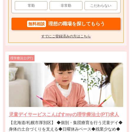
常勤
非常勤
こだわらない
理想の職場を探してもらう
無料相談
すでにご登録済みの方はこちら
理学療法士(PT)
児童デイサービスこんぱすmyの理学療法士(PT)求人
【北海道/札幌市厚別区】 ◆個別・集団療育を行う児童デイ◆
身体の土台づくりを支える◆日曜休みベース◆残業少なめ◆