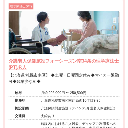
理学療法士(PT)
介護老人保健施設フォーシーズン南34条の理学療法士
(PT)求人
【北海道/札幌市南区】 ◆土曜・日曜固定休み◆マイカー通勤
可◆残業少なめ◆
給与
月給 203,000円 〜 250,500円
勤務地
北海道札幌市南区南34条西10丁目3-35
施設形態
介護保険関連施設（デイケア/介護老人保健施設）
交通費
支給あり
施設内におけるご入居者、デイケアご利用者への