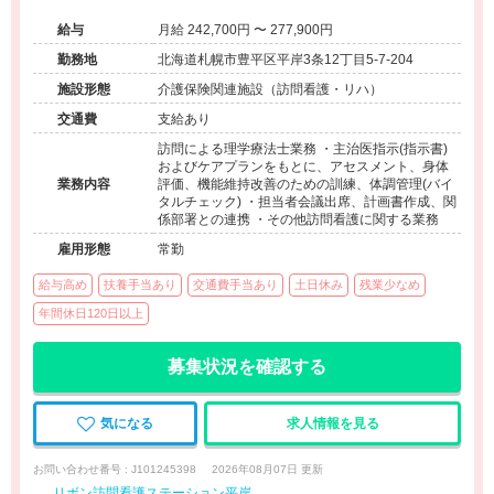
あり◆退職金制度あり◆駅徒歩4分
給与
月給 242,700円 〜 277,900円
勤務地
北海道札幌市豊平区平岸3条12丁目5-7-204
施設形態
介護保険関連施設（訪問看護・リハ）
交通費
支給あり
訪問による理学療法士業務 ・主治医指示(指示書)
およびケアプランをもとに、アセスメント、身体
業務内容
評価、機能維持改善のための訓練、体調管理(バイ
タルチェック) ・担当者会議出席、計画書作成、関
係部署との連携 ・その他訪問看護に関する業務
雇用形態
常勤
給与高め
扶養手当あり
交通費手当あり
土日休み
残業少なめ
年間休日120日以上
募集状況を確認する
気になる
求人情報を見る
お問い合わせ番号 : J101245398
2026年08月07日 更新
リボン訪問看護ステーション平岸