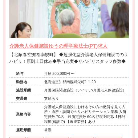
介護老人保健施設ゆうの理学療法士(PT)求人
【北海道/空知郡南幌町】 ◆超強化型介護老人保健施設でのリ
ハビリ！原則土日休み◆手当充実◆リハビリスタッフ多数◆
給与
月給 205,000円 〜
勤務地
北海道空知郡南幌町栄町1-1-20
施設形態
介護保険関連施設（デイケア/介護老人保健施設）
交通費
支給あり
介護老人保健施設におけるその方の敵背を見て入
所・通所・訪問でのリハビリテーション業務 入所
業務内容
定員数:70名、通所定員数:60名 訪問対応数:1日5件
程度(施設で) 【送迎業務】あり
雇用形態
常勤