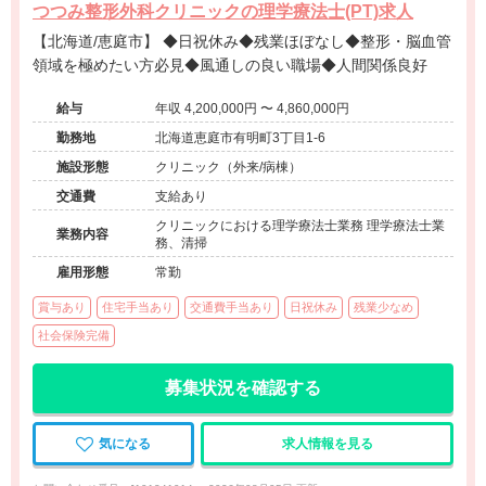
つつみ整形外科クリニックの理学療法士(PT)求人
【北海道/恵庭市】 ◆日祝休み◆残業ほぼなし◆整形・脳血管
領域を極めたい方必見◆風通しの良い職場◆人間関係良好
給与
年収 4,200,000円 〜 4,860,000円
勤務地
北海道恵庭市有明町3丁目1-6
施設形態
クリニック（外来/病棟）
交通費
支給あり
クリニックにおける理学療法士業務 理学療法士業
業務内容
務、清掃
雇用形態
常勤
賞与あり
住宅手当あり
交通費手当あり
日祝休み
残業少なめ
社会保険完備
募集状況を確認する
気になる
求人情報を見る