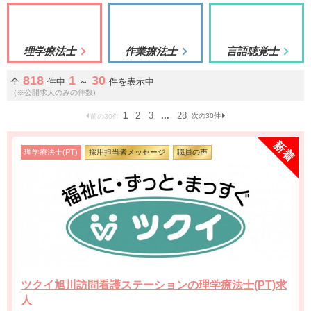
理学療法士
作業療法士
言語聴覚士
818
1
30
全
件中
～
件を表示中
(※公開求人のみの件数)
1
2
3
...
28
次の30件
前の30件
理学療法士(PT)
採用担当者メッセージ
職員の声
ツクイ旭川訪問看護ステーションの理学療法士(PT)求
人