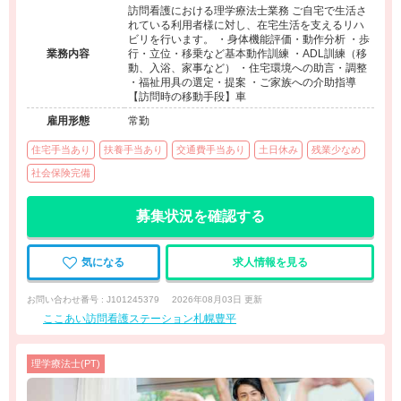
訪問看護における理学療法士業務 ご自宅で生活さ
れている利用者様に対し、在宅生活を支えるリハ
ビリを行います。 ・身体機能評価・動作分析 ・歩
業務内容
行・立位・移乗など基本動作訓練 ・ADL訓練（移
動、入浴、家事など） ・住宅環境への助言・調整
・福祉用具の選定・提案 ・ご家族への介助指導
【訪問時の移動手段】車
雇用形態
常勤
住宅手当あり
扶養手当あり
交通費手当あり
土日休み
残業少なめ
社会保険完備
募集状況を確認する
気になる
求人情報を見る
お問い合わせ番号 : J101245379
2026年08月03日 更新
ここあい訪問看護ステーション札幌豊平
理学療法士(PT)