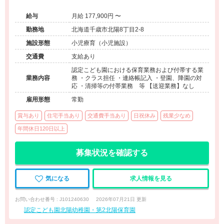
給与
月給 177,900円 〜
勤務地
北海道千歳市北陽8丁目2-8
施設形態
小児療育（小児施設）
交通費
支給あり
認定こども園における保育業務および付帯する業
業務内容
務 ・クラス担任 ・連絡帳記入 ・登園、降園の対
応 ・清掃等の付帯業務 等 【送迎業務】なし
雇用形態
常勤
賞与あり
住宅手当あり
交通費手当あり
日祝休み
残業少なめ
年間休日120日以上
募集状況を確認する
気になる
求人情報を見る
お問い合わせ番号 : J101240630
2026年07月21日 更新
認定こども園北陽幼稚園・第2北陽保育園