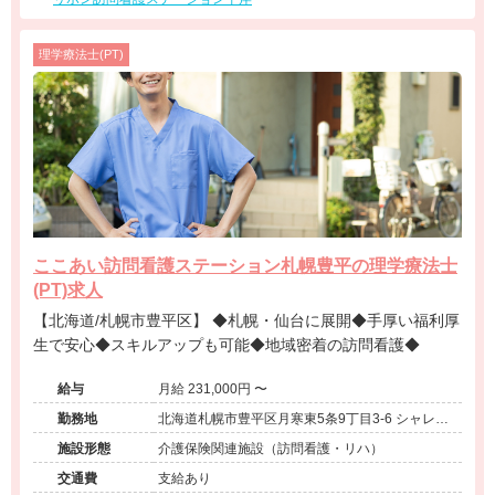
理学療法士(PT)
ここあい訪問看護ステーション札幌豊平の理学療法士
(PT)求人
【北海道/札幌市豊平区】 ◆札幌・仙台に展開◆手厚い福利厚
生で安心◆スキルアップも可能◆地域密着の訪問看護◆
給与
月給 231,000円 〜
勤務地
北海道札幌市豊平区月寒東5条9丁目3-6 シャレー
ド藤101
施設形態
介護保険関連施設（訪問看護・リハ）
交通費
支給あり