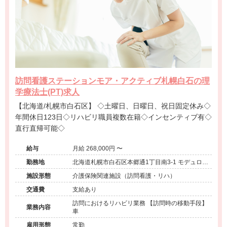
訪問看護ステーションモア・アクティブ札幌白石の理
学療法士(PT)求人
【北海道/札幌市白石区】 ◇土曜日、日曜日、祝日固定休み◇
年間休日123日◇リハビリ職員複数在籍◇インセンティブ有◇
直行直帰可能◇
給与
月給 268,000円 〜
勤務地
北海道札幌市白石区本郷通1丁目南3-1 モデュロー
ル101号
施設形態
介護保険関連施設（訪問看護・リハ）
交通費
支給あり
訪問におけるリハビリ業務 【訪問時の移動手段】
業務内容
車
雇用形態
常勤