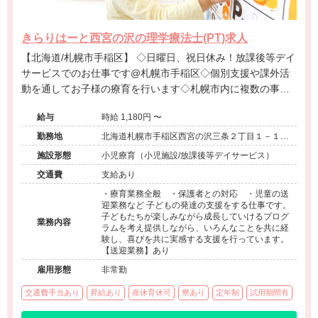
きらりはーと西宮の沢の理学療法士(PT)求人
【北海道/札幌市手稲区】 ◇日曜日、祝日休み！放課後等デイ
サービスでのお仕事です@札幌市手稲区◇個別支援や課外活
動を通してお子様の療育を行います◇札幌市内に複数の事業
所有ります◇年間休日120日！プライベートとの両立も可能で
給与
時給 1,180円 〜
す◇
勤務地
北海道札幌市手稲区西宮の沢三条２丁目１－１
２ トップワークビル１Ｆ
施設形態
小児療育（小児施設/放課後等デイサービス）
交通費
支給あり
・療育業務全般 ・保護者との対応 ・児童の送
迎業務など 子どもの発達の支援をする仕事です。
子どもたちが楽しみながら成長していけるプログ
業務内容
ラムを考え提供しながら、いろんなことを共に経
験し、喜びを共に実感する支援を行っています。
【送迎業務】あり
雇用形態
非常勤
交通費手当あり
昇給あり
産休育休可
寮あり
定年制
試用期間有