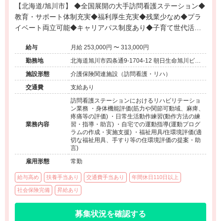
【北海道/旭川市】 ◆全国展開の大手訪問看護ステーション◆
教育・サポート体制充実◆福利厚生充実◆残業少なめ◆プラ
イベート両立可能◆キャリアパス制度あり◆子育て世代活躍
中◆
給与
月給 253,000円 〜 313,000円
勤務地
北海道旭川市四条通9-1704-12 朝日生命旭川ビル2
階
施設形態
介護保険関連施設（訪問看護・リハ）
交通費
支給あり
訪問看護ステーションにおけるリハビリテーショ
ン業務 ・身体機能評価(筋力や関節可動域、麻痺、
疼痛等の評価) ・日常生活動作練習(動作方法の練
業務内容
習・指導・助言) ・自宅での運動指導(運動プログ
ラムの作成・実施支援) ・福祉用具/住環境評価(適
切な福祉用具、手すり等の住環境評価の提案・助
言)
雇用形態
常勤
給与高め
扶養手当あり
交通費手当あり
年間休日110日以上
社会保険完備
昇給あり
募集状況を確認する