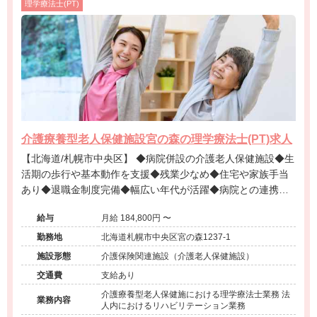
理学療法士(PT)
介護療養型老人保健施設宮の森の理学療法士(PT)求人
【北海道/札幌市中央区】 ◆病院併設の介護老人保健施設◆生
活期の歩行や基本動作を支援◆残業少なめ◆住宅や家族手当
あり◆退職金制度完備◆幅広い年代が活躍◆病院との連携で
安心◆在宅復帰を支える◆マイカー通勤可◆定年後も相談可
給与
月給 184,800円 〜
能
勤務地
北海道札幌市中央区宮の森1237-1
施設形態
介護保険関連施設（介護老人保健施設）
交通費
支給あり
介護療養型老人保健施における理学療法士業務 法
業務内容
人内におけるリハビリテーション業務