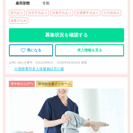
雇用形態
常勤
賞与あり
住宅手当あり
扶養手当あり
交通費手当あり
土日祝休み
残業少なめ
募集状況を確認する
気になる
求人情報を見る
お問い合わせ番号 : J101238913
2026年08月04日 更新
介護療養型老人保健施設宮の森
理学療法士(PT)
採用担当者メッセージ