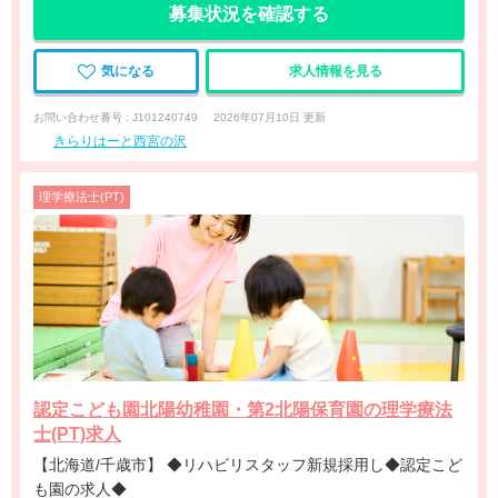
募集状況を確認する
気になる
求人情報を見る
お問い合わせ番号 : J101240749
2026年07月10日 更新
きらりはーと西宮の沢
理学療法士(PT)
認定こども園北陽幼稚園・第2北陽保育園の理学療法
士(PT)求人
【北海道/千歳市】 ◆リハビリスタッフ新規採用し◆認定こど
も園の求人◆