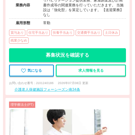
リハビリテーション提供業務、家屋調査及び計画
業務内容
書作成等の関連業務を行っていただきます。 当施
設は「強化型」を算定しています。 【送迎業務】
なし
雇用形態
常勤
賞与あり
住宅手当あり
扶養手当あり
交通費手当あり
土日休み
残業少なめ
募集状況を確認する
気になる
求人情報を見る
お問い合わせ番号 : J101240186
2026年07月08日 更新
介護老人保健施設フォーシーズン南34条
理学療法士(PT)