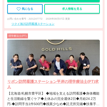
気になる
求人情報を見る
お問い合わせ番号 : J101247772
2026年08月07日 更新
ツクイ旭川訪問看護ステーション
理学療法士(PT)
リボン訪問看護ステーション平岸の理学療法士(PT)求
人
【北海道/札幌市豊平区】 ◆地域を支える訪問看護◆身体機能
と生活動線を繋ぐケア◆土休みの完全週休2日◆月給24.2万
円-◆訪問手当1件500円◆残業少なめ◆託児所完備◆扶養手当