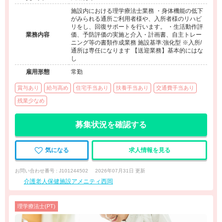
施設内における理学療法士業務 ・身体機能の低下
がみられる通所ご利用者様や、入所者様のリハビ
リをし、回復サポートを行います。 ・生活動作評
業務内容
価、予防評価の実施と介入・計画書、自主トレー
ニング等の書類作成業務 施設基準:強化型 ※入所/
通所は専任になります 【送迎業務】基本的にはな
し
雇用形態
常勤
賞与あり
給与高め
住宅手当あり
扶養手当あり
交通費手当あり
残業少なめ
募集状況を確認する
気になる
求人情報を見る
お問い合わせ番号 : J101244502
2026年07月31日 更新
介護老人保健施設アメニティ西岡
理学療法士(PT)