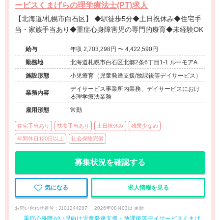
ービスくまげらの理学療法士(PT)求人
【北海道/札幌市白石区】 ◆駅徒歩5分◆土日祝休み◆住宅手
当・家族手当あり◆重症心身障害児の専門的療育◆未経験OK
給与
年収 2,703,298円 〜 4,422,590円
勤務地
北海道札幌市白石区北郷2条6丁目1-1 ルーモアA
施設形態
小児療育（児童発達支援/放課後等デイサービス）
デイサービス事業所内業務、デイサービスにおけ
業務内容
る理学療法業務
雇用形態
常勤
住宅手当あり
扶養手当あり
土日祝休み
残業少なめ
年間休日120日以上
社会保険完備
募集状況を確認する
気になる
求人情報を見る
お問い合わせ番号 : J101244287
2026年08月03日 更新
重症心身障がい児向け児童発達支援・放課後等デイサービスくまげ