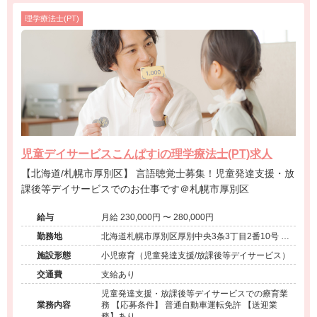
理学療法士(PT)
児童デイサービスこんぱすiの理学療法士(PT)求人
【北海道/札幌市厚別区】 言語聴覚士募集！児童発達支援・放
課後等デイサービスでのお仕事です＠札幌市厚別区
給与
月給 230,000円 〜 280,000円
勤務地
北海道札幌市厚別区厚別中央3条3丁目2番10号 ヴ
ィビ新さっぽろⅡ1階
施設形態
小児療育（児童発達支援/放課後等デイサービス）
交通費
支給あり
児童発達支援・放課後等デイサービスでの療育業
業務内容
務 【応募条件】 普通自動車運転免許 【送迎業
務】あり