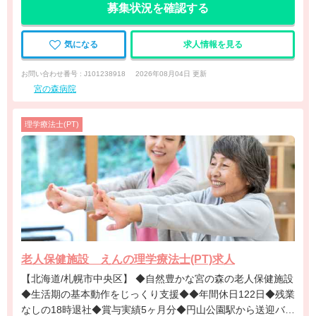
募集状況を確認する
気になる
求人情報を見る
お問い合わせ番号 : J101238918
2026年08月04日 更新
宮の森病院
理学療法士(PT)
老人保健施設 えんの理学療法士(PT)求人
【北海道/札幌市中央区】 ◆自然豊かな宮の森の老人保健施設
◆生活期の基本動作をじっくり支援◆◆年間休日122日◆残業
なしの18時退社◆賞与実績5ヶ月分◆円山公園駅から送迎バス