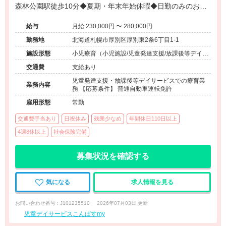
森林公園駅徒歩10分◆夏期・年末年始休暇◆日勤のみのお仕
事◆退職金制度あり◆温かいチーム風土◆賞与昇給あり
給与
月給 230,000円 〜 280,000円
勤務地
北海道札幌市厚別区厚別東2条6丁目1-1
施設形態
小児療育（小児施設/児童発達支援/放課後等デイサ
ービス）
交通費
支給あり
児童発達支援・放課後等デイサービスでの療育業
業務内容
務 【応募条件】 普通自動車運転免許
雇用形態
常勤
交通費手当あり
日祝休み
残業少なめ
年間休日110日以上
4週8休以上
社会保険完備
募集状況を確認する
気になる
求人情報を見る
お問い合わせ番号 : J101235510
2026年07月03日 更新
児童デイサービスこんぱすmy