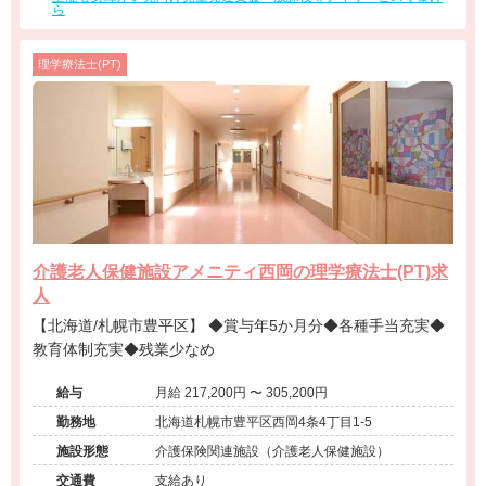
ら
理学療法士(PT)
介護老人保健施設アメニティ西岡の理学療法士(PT)求
人
【北海道/札幌市豊平区】 ◆賞与年5か月分◆各種手当充実◆
教育体制充実◆残業少なめ
給与
月給 217,200円 〜 305,200円
勤務地
北海道札幌市豊平区西岡4条4丁目1-5
施設形態
介護保険関連施設（介護老人保健施設）
交通費
支給あり