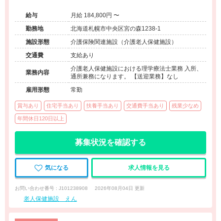
◆マイカー通勤可◆各種手当が充実◆複数名体制で安心
給与
月給 184,800円 〜
勤務地
北海道札幌市中央区宮の森1238-1
施設形態
介護保険関連施設（介護老人保健施設）
交通費
支給あり
介護老人保健施設における理学療法士業務 入所、
業務内容
通所兼務になります。 【送迎業務】なし
雇用形態
常勤
賞与あり
住宅手当あり
扶養手当あり
交通費手当あり
残業少なめ
年間休日120日以上
募集状況を確認する
気になる
求人情報を見る
お問い合わせ番号 : J101238908
2026年08月04日 更新
老人保健施設 えん