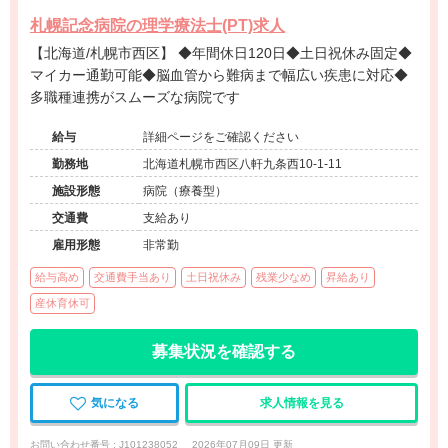
札幌記念病院の理学療法士(PT)求人
【北海道/札幌市西区】 ◆年間休日120日◆土日祝休み固定◆
マイカー通勤可能◆脳血管から難病まで幅広い疾患に対応◆
多職種連携がスムーズな病院です
給与
詳細ページをご確認ください
勤務地
北海道札幌市西区八軒九条西10-1-11
施設形態
病院（療養型）
交通費
支給あり
雇用形態
非常勤
給与高め
交通費手当あり
土日祝休み
残業少なめ
昇給あり
産休育休可
募集状況を確認する
気になる
求人情報を見る
お問い合わせ番号 : J101238052
2026年07月09日 更新