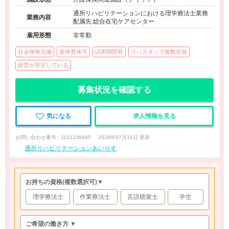
通所リハビリテーションにおける理学療法士業務
業務内容
配属先:総合在宅ケアセンター
雇用形態
非常勤
社会保険完備
産休育休可
試用期間有
リハスタッフ複数在籍
経営が安定している
募集状況を確認する
気になる
求人情報を見る
お問い合わせ番号 : J101236485
2026年07月31日 更新
通所リハビリテーションあいりす
お持ちの資格
(複数選択可)
▼
理学療法士
作業療法士
言語聴覚士
学生
ご希望の働き方 ▼