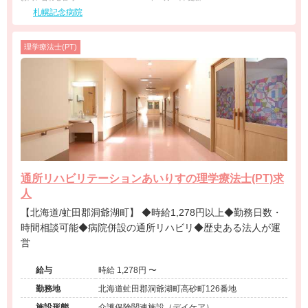
札幌記念病院
理学療法士(PT)
通所リハビリテーションあいりすの理学療法士(PT)求
人
【北海道/虻田郡洞爺湖町】 ◆時給1,278円以上◆勤務日数・
時間相談可能◆病院併設の通所リハビリ◆歴史ある法人が運
営
給与
時給 1,278円 〜
勤務地
北海道虻田郡洞爺湖町高砂町126番地
施設形態
介護保険関連施設（デイケア）