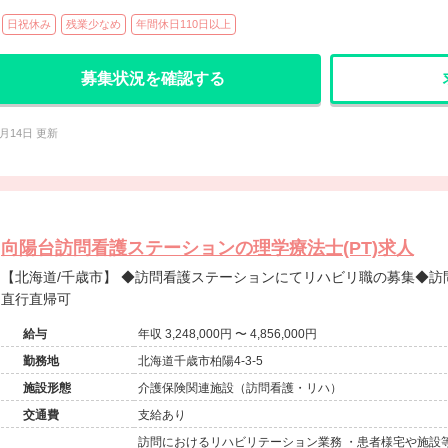
日祝休み
残業少なめ
年間休日110日以上
募集状況を確認する
7月14日 更新
向陽台訪問看護ステーションの理学療法士(PT)求人
【北海道/千歳市】 ◆訪問看護ステーションにてリハビリ職の募集◆訪問未経験者も歓迎◆アットホーム◆
直行直帰可
給与
年収 3,248,000円 〜 4,856,000円
勤務地
北海道千歳市柏陽4-3-5
施設形態
介護保険関連施設（訪問看護・リハ）
交通費
支給あり
訪問におけるリハビリテーション業務 ・患者様宅や施設