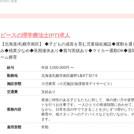
8月04日 更新
ピースの理学療法士(PT)求人
【北海道/札幌市南区】 ◆子どもの成長を育む児童福祉施設◆運動を通じた姿勢と体幹づくり◆日祝固定休
み◆残業少なめ◆長期連休あり◆賞与実績あり◆マイカー通勤OK◆退
ーム療育
給与
年収 3,000,000円 〜
勤務地
北海道札幌市南区藤野1条8丁目7-6
施設形態
小児療育（小児施設/放課後等デイサービス）
交通費
支給あり
発達に特性のある子どもたちに対して、体の使い方や姿
トを行うお仕事です。 一人ひとりの発達段階に合わせて
業務内容
ながら、日常生活の中でできることを少しずつ増やして
療育や、他スタッフへのアドバイスなども行いながら、
ます。
雇用形態
常勤