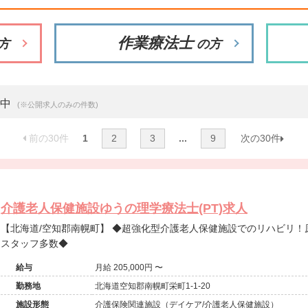
作業療法士
方
の方
示中
(※公開求人のみの件数)
前の30件
1
2
3
...
9
次の30件
介護老人保健施設ゆうの理学療法士(PT)求人
【北海道/空知郡南幌町】 ◆超強化型介護老人保健施設でのリハビリ！原則土日休み◆手当充実◆リハビリ
スタッフ多数◆
給与
月給 205,000円 〜
勤務地
北海道空知郡南幌町栄町1-1-20
施設形態
介護保険関連施設（デイケア/介護老人保健施設）