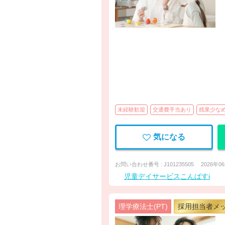
未経験歓迎
交通費手当あり
残業少な
気になる
お問い合わせ番号 : J101235505
2026年0
児童デイサービスこんぱすi
理学療法士(PT)
採用担当者メ