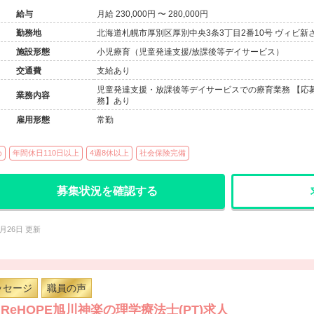
給与
月給 230,000円 〜 280,000円
勤務地
北海道札幌市厚別区厚別中央3条3丁目2番10号 ヴィビ新
施設形態
小児療育（児童発達支援/放課後等デイサービス）
交通費
支給あり
児童発達支援・放課後等デイサービスでの療育業務 【応募
業務内容
務】あり
雇用形態
常勤
め
年間休日110日以上
4週8休以上
社会保険完備
募集状況を確認する
6月26日 更新
ッセージ
職員の声
ReHOPE旭川神楽の理学療法士(PT)求人