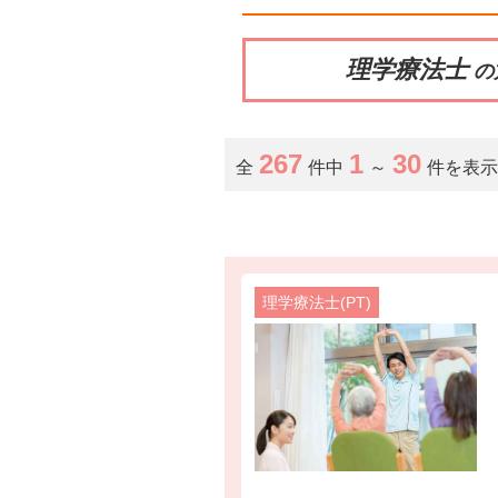
理学療法士
の
267
1
30
全
件中
～
件を表
理学療法士(PT)