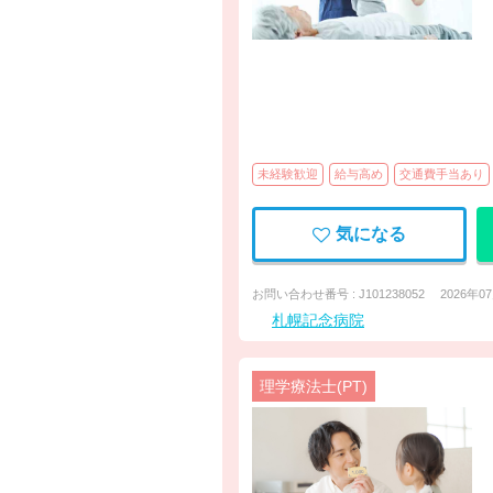
未経験歓迎
給与高め
交通費手当あり
気になる
お問い合わせ番号 : J101238052
2026年0
札幌記念病院
理学療法士(PT)