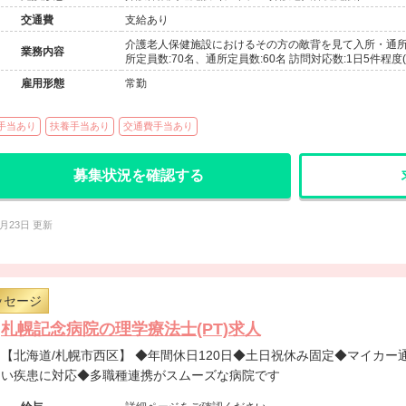
交通費
支給あり
介護老人保健施設におけるその方の敵背を見て入所・通所
業務内容
所定員数:70名、通所定員数:60名 訪問対応数:1日5件程度
雇用形態
常勤
手当あり
扶養手当あり
交通費手当あり
募集状況を確認する
7月23日 更新
ッセージ
札幌記念病院の理学療法士(PT)求人
【北海道/札幌市西区】 ◆年間休日120日◆土日祝休み固定◆マイカー通勤可能◆脳血管から難病まで幅広
い疾患に対応◆多職種連携がスムーズな病院です