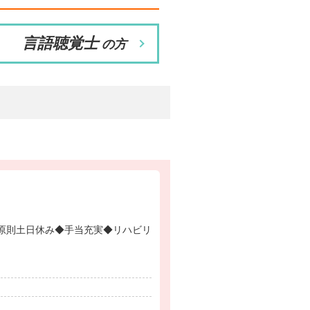
言語聴覚士
の方