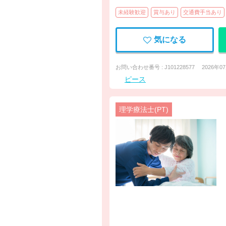
未経験歓迎
賞与あり
交通費手当あり
気になる
お問い合わせ番号 : J101228577
2026年0
ピース
理学療法士(PT)