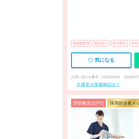
未経験歓迎
賞与あり
給与高め
住宅
気になる
お問い合わせ番号 : J101245463
2026年0
介護老人保健施設ゆう
理学療法士(PT)
採用担当者メ