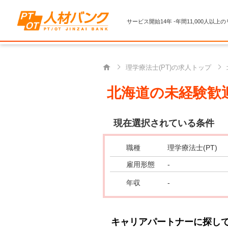
サービス開始14年 -年間11,000人以上
理学療法士(PT)の求人トップ
北海道の未経験歓迎
現在選択されている条件
職種
理学療法士(PT)
雇用形態
-
年収
-
キャリアパートナーに探し