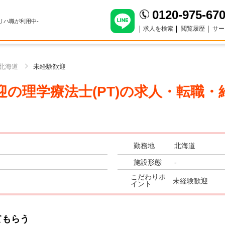
0120-975-67
のリハ職が利用中-
求人を検索
閲覧履歴
サー
北海道
未経験歓迎
の理学療法士(PT)
の求人・転職・
勤務地
北海道
施設形態
-
こだわりポ
未経験歓迎
イント
てもらう