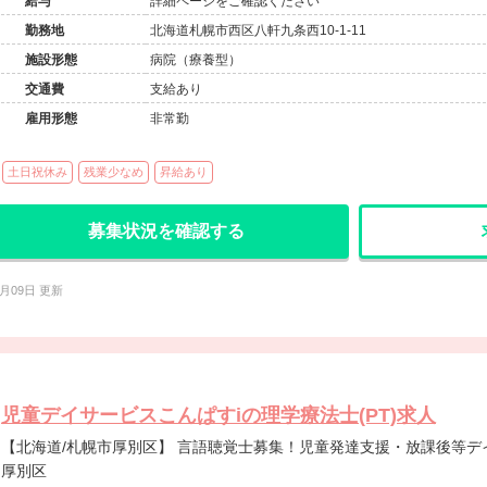
給与
詳細ページをご確認ください
勤務地
北海道札幌市西区八軒九条西10-1-11
施設形態
病院（療養型）
交通費
支給あり
雇用形態
非常勤
土日祝休み
残業少なめ
昇給あり
募集状況を確認する
7月09日 更新
児童デイサービスこんぱすiの理学療法士(PT)求人
【北海道/札幌市厚別区】 言語聴覚士募集！児童発達支援・放課後等デイサービスでのお仕事です＠札幌市
厚別区