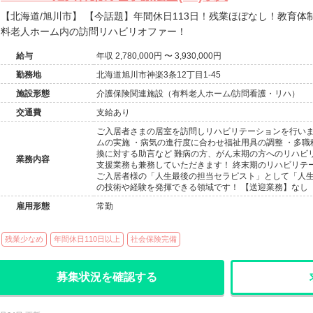
【北海道/旭川市】 【今話題】年間休日113日！残業ほぼなし！教育体制充実！未経験から可能な住宅型有
料老人ホーム内の訪問リハビリオファー！
給与
年収 2,780,000円 〜 3,930,000円
勤務地
北海道旭川市神楽3条12丁目1-45
施設形態
介護保険関連施設（有料老人ホーム/訪問看護・リハ）
交通費
支給あり
ご入居者さまの居室を訪問しリハビリテーションを行いま
ムの実施 ・病気の進行度に合わせ福祉用具の調整 ・多
換に対する助言など 難病の方、がん末期の方へのリハビ
業務内容
支援業務も兼務していただきます！ 終末期のリハビリテ
ご入居者様の「人生最後の担当セラピスト」として「人
の技術や経験を発揮できる領域です！ 【送迎業務】なし
雇用形態
常勤
残業少なめ
年間休日110日以上
社会保険完備
募集状況を確認する