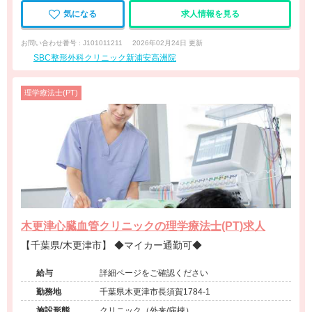
気になる
求人情報を見る
お問い合わせ番号 : J101011211
2026年02月24日 更新
SBC整形外科クリニック新浦安高洲院
理学療法士(PT)
木更津心臓血管クリニックの理学療法士(PT)求人
【千葉県/木更津市】 ◆マイカー通勤可◆
給与
詳細ページをご確認ください
勤務地
千葉県木更津市長須賀1784-1
施設形態
クリニック（外来/病棟）