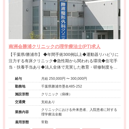
南洲会勝浦クリニックの理学療法士(PT)求人
【千葉県/勝浦市】 ◆年間手術300例以上◆運動器リハビリに
注力する有床クリニック◆急性期から関われる環境◆住宅手
当・扶養手当あり◆法人全体で充実した教育・研修制度を整
備◆JR勝浦駅から徒歩圏内です◆
給与
月給 250,000円 〜 300,000円
勤務地
千葉県勝浦市墨名485-252
施設形態
クリニック（病棟）
交通費
支給あり
クリニックにおける外来患者、入院患者に対する
業務内容
理学療法全般
雇用形態
常勤