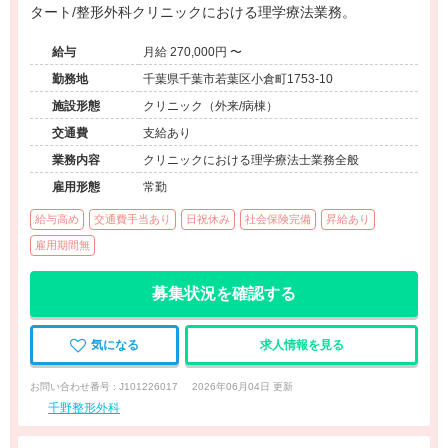
タート/整形外科クリニックにおける理学療法業務。
給与
月給 270,000円 〜
勤務地
千葉県千葉市若葉区小倉町1753-10
施設形態
クリニック（外来/病棟）
交通費
支給あり
業務内容
クリニックにおける理学療法士業務全般
雇用形態
常勤
給与高め
交通費手当あり
日祝休み
社会保険完備
昇給あり
雇用期間無
募集状況を確認する
気になる
求人情報を見る
お問い合わせ番号 : J101226017
2026年06月04日 更新
千野整形外科