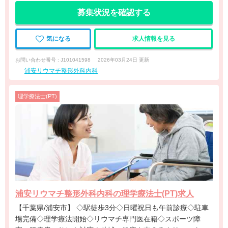
募集状況を確認する
気になる
求人情報を見る
お問い合わせ番号 : J101041598
2026年03月24日 更新
浦安リウマチ整形外科内科
理学療法士(PT)
浦安リウマチ整形外科内科の理学療法士(PT)求人
【千葉県/浦安市】 ◇駅徒歩3分◇日曜祝日も午前診療◇駐車
場完備◇理学療法開始◇リウマチ専門医在籍◇スポーツ障