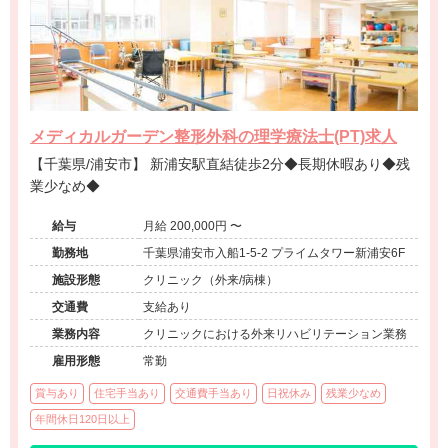
メディカルガーデン整形外科の理学療法士(PT)求人
【千葉県/浦安市】 新浦安駅直結徒歩2分◆長期休暇あり◆残
業少なめ◆
給与
月給 200,000円 〜
勤務地
千葉県浦安市入船1-5-2 プライムタワー新浦安6F
施設形態
クリニック（外来/病棟）
交通費
支給あり
業務内容
クリニックにおける外来リハビリテーション業務
雇用形態
常勤
賞与あり
住宅手当あり
交通費手当あり
日祝休み
残業少なめ
年間休日120日以上