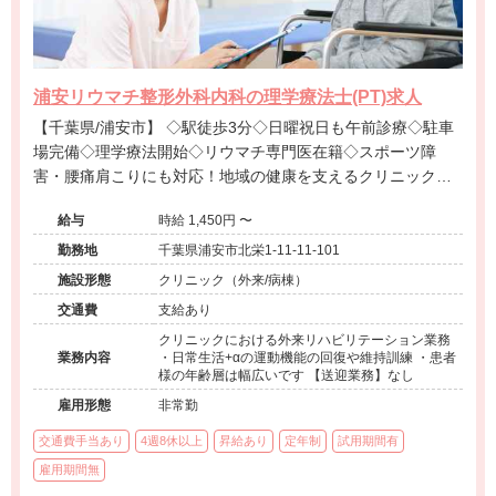
浦安リウマチ整形外科内科の理学療法士(PT)求人
【千葉県/浦安市】 ◇駅徒歩3分◇日曜祝日も午前診療◇駐車
場完備◇理学療法開始◇リウマチ専門医在籍◇スポーツ障
害・腰痛肩こりにも対応！地域の健康を支えるクリニックで
す。
給与
時給 1,450円 〜
勤務地
千葉県浦安市北栄1-11-11-101
施設形態
クリニック（外来/病棟）
交通費
支給あり
クリニックにおける外来リハビリテーション業務
業務内容
・日常生活+αの運動機能の回復や維持訓練 ・患者
様の年齢層は幅広いです 【送迎業務】なし
雇用形態
非常勤
交通費手当あり
4週8休以上
昇給あり
定年制
試用期間有
雇用期間無