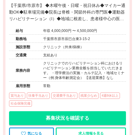
【千葉県/市原市】 ◆木曜午後・日曜・祝日休み◆マイカー通
勤OK◆駐車場完備◆院長は脊椎・関節外科の専門医◆運動器
リハビリテーション（I）◆地域に根差し、患者様中心の医療
を届けるクリニックです。
給与
年収 4,000,000円 〜 4,500,000円
勤務地
千葉県市原市辰巳台東3-15-2
施設形態
クリニック（外来/病棟）
交通費
支給あり
クリニックでのリハビリテーション科におけるリ
ハビリテーション業務全般を担当していただきま
業務内容
す。 ・理学療法の実施・カルテ記入 ・地域セミナ
ー（例:身体年齢測定会） 【送迎業務】なし
雇用形態
常勤
賞与あり
扶養手当あり
交通費手当あり
残業少なめ
4週8休以上
社会保険完備
募集状況を確認する
気になる
求人情報を見る