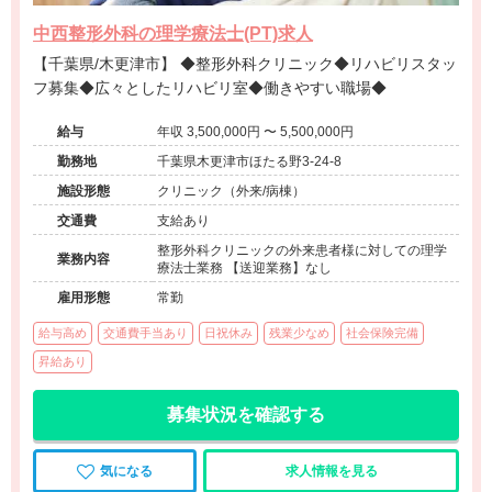
中西整形外科の理学療法士(PT)求人
【千葉県/木更津市】 ◆整形外科クリニック◆リハビリスタッ
フ募集◆広々としたリハビリ室◆働きやすい職場◆
給与
年収 3,500,000円 〜 5,500,000円
勤務地
千葉県木更津市ほたる野3-24-8
施設形態
クリニック（外来/病棟）
交通費
支給あり
整形外科クリニックの外来患者様に対しての理学
業務内容
療法士業務 【送迎業務】なし
雇用形態
常勤
給与高め
交通費手当あり
日祝休み
残業少なめ
社会保険完備
昇給あり
募集状況を確認する
気になる
求人情報を見る