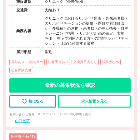
施設形態
クリニック（外来/病棟）
交通費
支給あり
クリニックにおけるリハビリ業務 ・外来患者様へ
のリハビリテーションの提供 ・医師や看護師ほ
か、多職種との連携 ・患者様への生活指導・自主
業務内容
トレーニング指導 ・リハビリ計画の策定、実施、
評価 ・在宅で利用される方への訪問リハビリテー
ション ・上記に付随する業務
雇用形態
常勤
賞与あり
給与高め
扶養手当あり
交通費手当あり
残業少なめ
社会保険完備
最新の募集状況を確認
気になる
求人情報を見る
お問い合わせ番号 : J101174252
2026年06月08日 更新
山口医院
理学療法士(PT)