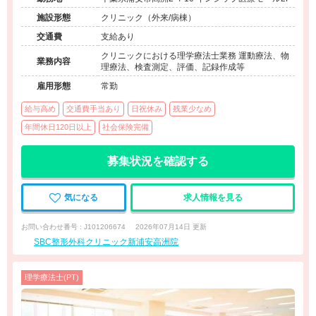
施設形態
クリニック（外来/病棟）
交通費
支給あり
クリニックにおける理学療法士業務 運動療法、物
業務内容
理療法、検査測定、評価、記録作成等
雇用形態
常勤
給与高め
交通費手当あり
日祝休み
残業少なめ
年間休日120日以上
社会保険完備
募集状況を確認する
気になる
求人情報を見る
お問い合わせ番号 : J101206674
2026年07月14日 更新
SBC整形外科クリニック新浦安高洲院
理学療法士(PT)