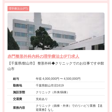
理学療法士(PT)
赤門整形外科内科の理学療法士(PT)求人
【千葉県/館山市】 整形外科◆クリニックでのお仕事です＠館
山市
給与
年収 4,000,000円 〜 4,500,000円
勤務地
千葉県館山市沼1619
施設形態
クリニック（外来/病棟）
交通費
支給あり
クリニック（病棟・外来）でのリハビリ業務 【送
業務内容
迎業務】なし