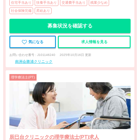
住宅手当あり
扶養手当あり
交通費手当あり
残業少なめ
社会保険完備
昇給あり
募集状況を確認する
気になる
求人情報を見る
お問い合わせ番号 : J101146240
2025年10月16日 更新
南洲会勝浦クリニック
理学療法士(PT)
辰巳台クリニックの理学療法士(PT)求人