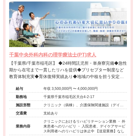
千葉中央外科内科の理学療法士(PT)求人
【千葉県/千葉市稲毛区】 ◆24時間託児所・単身寮完備◆急性
期から在宅まで一貫したリハを提供◆プリセプター制度など
教育体制充実◆育休復帰実績あり◆地域の中核を担う安定法
人です！
給与
年収 3,500,000円 〜 4,000,000円
勤務地
千葉県千葉市稲毛区天台4-2-17
施設形態
クリニック（病棟）、介護保険関連施設（デイケ
ア）
交通費
支給あり
クリニックにおけるリハビリテーション業務 ・ 外
業務内容
来患者へのリハビリ ・ 入院患者、デイケアサービ
ス利用者へのリハビリは休止中 【送迎業務】なし