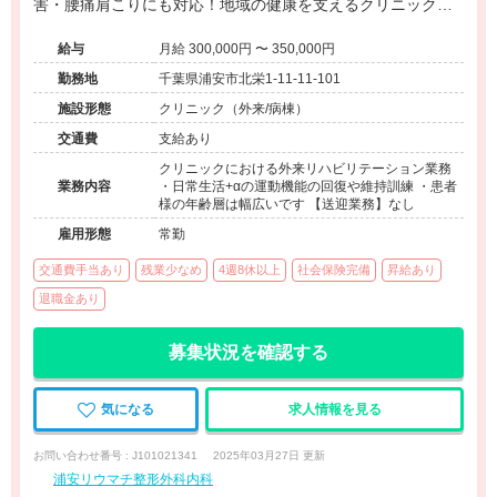
害・腰痛肩こりにも対応！地域の健康を支えるクリニックで
す。
給与
月給 300,000円 〜 350,000円
勤務地
千葉県浦安市北栄1-11-11-101
施設形態
クリニック（外来/病棟）
交通費
支給あり
クリニックにおける外来リハビリテーション業務
業務内容
・日常生活+αの運動機能の回復や維持訓練 ・患者
様の年齢層は幅広いです 【送迎業務】なし
雇用形態
常勤
交通費手当あり
残業少なめ
4週8休以上
社会保険完備
昇給あり
退職金あり
募集状況を確認する
気になる
求人情報を見る
お問い合わせ番号 : J101021341
2025年03月27日 更新
浦安リウマチ整形外科内科