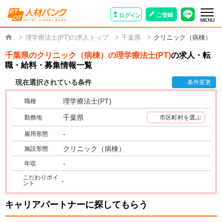
ご登録
ログイン
MENU
理学療法士(PT)の求人トップ
千葉県
クリニック（病棟）
千葉県のクリニック（病棟）の理学療法士(PT)
の求人・転
職・給料・募集情報一覧
現在選択されている条件
条件変更
理学療法士(PT)
職種
千葉県
勤務地
市区町村を選ぶ
-
雇用形態
クリニック（病棟）
施設形態
-
年収
こだわりポイ
-
ント
キャリアパートナーに探してもらう