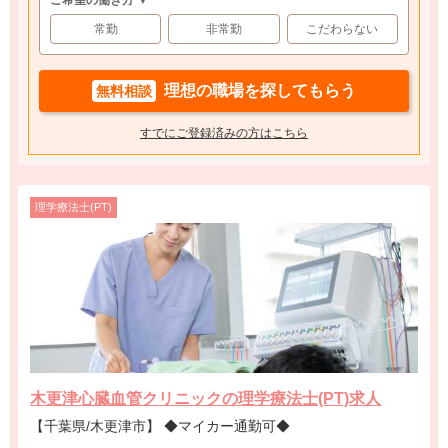
ご希望の働き方 ▼
常勤
非常勤
こだわらない
理想の職場を探してもらう
無料相談
すでにご登録済みの方はこちら
理学療法士(PT)
木更津心臓血管クリニックの理学療法士(PT)求人
【千葉県/木更津市】 ◆マイカー通勤可◆