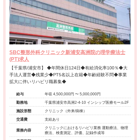
SBC整形外科クリニック新浦安高洲院の理学療法士
(PT)求人
【千葉県/浦安市】 ◆年間休日124日◆有給消化率100％◆大
手法人運営◆残業少◆PT5名以上在籍◆年齢経験不問◆事業
拡大に伴いリハビリ職募集◆
給与
年収 4,500,000円 〜 5,000,000円
勤務地
千葉県浦安市高洲2-4-10 インシップ医療モール2F
施設形態
クリニック（外来/病棟）
交通費
支給あり
クリニックにおけるリハビリ業務 運動療法、物理
業務内容
療法、検査測定、評価、記録作成等