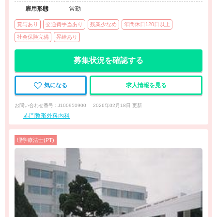
雇用形態
常勤
賞与あり
交通費手当あり
残業少なめ
年間休日120日以上
社会保険完備
昇給あり
募集状況を確認する
気になる
求人情報を見る
お問い合わせ番号 : J100950900
2026年02月18日 更新
赤門整形外科内科
理学療法士(PT)