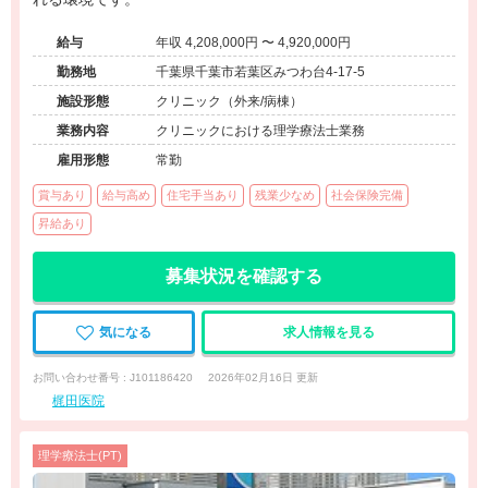
給与
年収 4,208,000円 〜 4,920,000円
勤務地
千葉県千葉市若葉区みつわ台4-17-5
施設形態
クリニック（外来/病棟）
業務内容
クリニックにおける理学療法士業務
雇用形態
常勤
賞与あり
給与高め
住宅手当あり
残業少なめ
社会保険完備
昇給あり
募集状況を確認する
気になる
求人情報を見る
お問い合わせ番号 : J101186420
2026年02月16日 更新
梶田医院
理学療法士(PT)