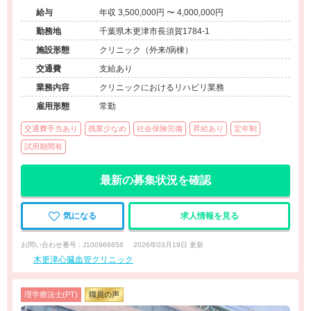
給与
年収 3,500,000円 〜 4,000,000円
勤務地
千葉県木更津市長須賀1784-1
施設形態
クリニック（外来/病棟）
交通費
支給あり
業務内容
クリニックにおけるリハビリ業務
雇用形態
常勤
交通費手当あり
残業少なめ
社会保険完備
昇給あり
定年制
試用期間有
最新の募集状況を確認
気になる
求人情報を見る
お問い合わせ番号 : J100966656
2026年03月19日 更新
木更津心臓血管クリニック
理学療法士(PT)
職員の声