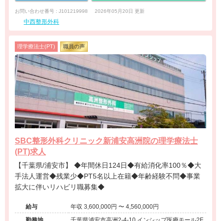
お問い合わせ番号 : J101219998
2026年05月20日 更新
中西整形外科
理学療法士(PT)
職員の声
SBC整形外科クリニック新浦安高洲院の理学療法士
(PT)求人
【千葉県/浦安市】 ◆年間休日124日◆有給消化率100％◆大
手法人運営◆残業少◆PT5名以上在籍◆年齢経験不問◆事業
拡大に伴いリハビリ職募集◆
給与
年収 3,600,000円 〜 4,560,000円
勤務地
千葉県浦安市高洲2-4-10 インシップ医療モール2F