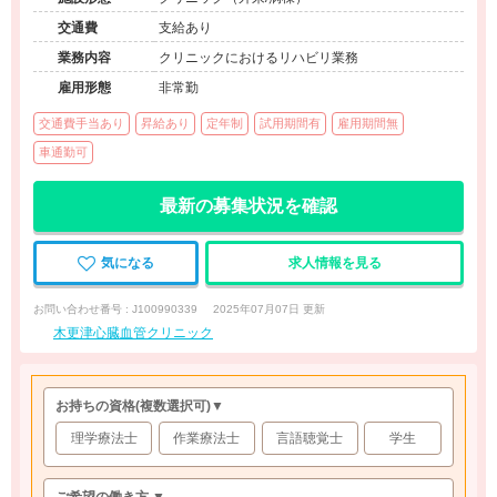
交通費
支給あり
業務内容
クリニックにおけるリハビリ業務
雇用形態
非常勤
交通費手当あり
昇給あり
定年制
試用期間有
雇用期間無
車通勤可
最新の募集状況を確認
気になる
求人情報を見る
お問い合わせ番号 : J100990339
2025年07月07日 更新
木更津心臓血管クリニック
お持ちの資格
(複数選択可)
▼
理学療法士
作業療法士
言語聴覚士
学生