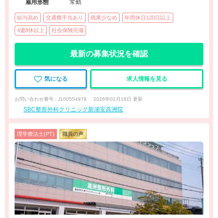
雇用形態
常勤
給与高め
交通費手当あり
残業少なめ
年間休日120日以上
4週8休以上
社会保険完備
最新の募集状況を確認
気になる
求人情報を見る
お問い合わせ番号 : J100554979
2026年02月18日 更新
SBC整形外科クリニック新浦安高洲院
理学療法士(PT)
職員の声