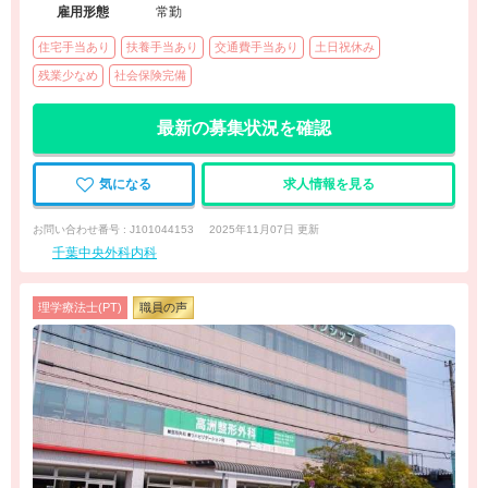
雇用形態
常勤
住宅手当あり
扶養手当あり
交通費手当あり
土日祝休み
残業少なめ
社会保険完備
最新の募集状況を確認
気になる
求人情報を見る
お問い合わせ番号 : J101044153
2025年11月07日 更新
千葉中央外科内科
理学療法士(PT)
職員の声