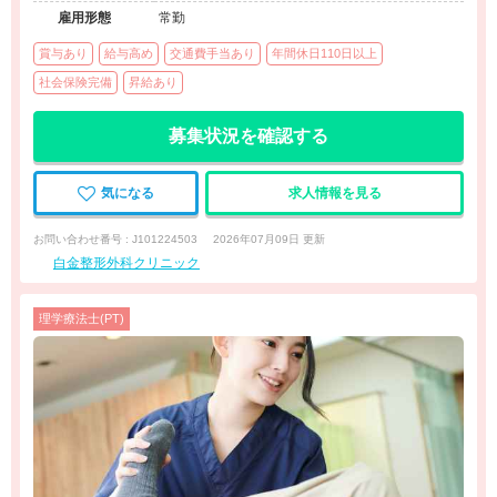
雇用形態
常勤
賞与あり
給与高め
交通費手当あり
年間休日110日以上
社会保険完備
昇給あり
募集状況を確認する
気になる
求人情報を見る
お問い合わせ番号 : J101224503
2026年07月09日 更新
白金整形外科クリニック
理学療法士(PT)