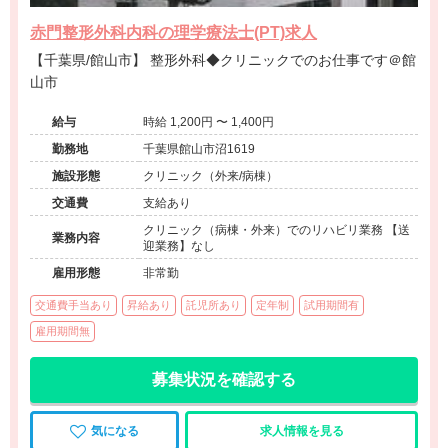
赤門整形外科内科の理学療法士(PT)求人
【千葉県/館山市】 整形外科◆クリニックでのお仕事です＠館
山市
給与
時給 1,200円 〜 1,400円
勤務地
千葉県館山市沼1619
施設形態
クリニック（外来/病棟）
交通費
支給あり
クリニック（病棟・外来）でのリハビリ業務 【送
業務内容
迎業務】なし
雇用形態
非常勤
交通費手当あり
昇給あり
託児所あり
定年制
試用期間有
雇用期間無
募集状況を確認する
気になる
求人情報を見る