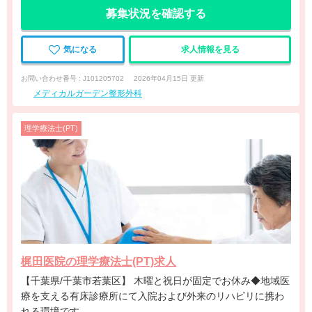
募集状況を確認する
気になる
求人情報を見る
お問い合わせ番号 : J101205702
2026年04月15日 更新
メディカルガーデン整形外科
理学療法士(PT)
梶田医院の理学療法士(PT)求人
【千葉県/千葉市若葉区】 木曜と祝日が固定でお休み◆地域医
療を支える有床診療所にて入院および外来のリハビリに携わ
れる環境です。