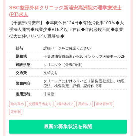
SBC整形外科クリニック新浦安高洲院の理学療法士
(PT)求人
【千葉県/浦安市】 ◆年間休日124日◆有給消化率100％◆大
手法人運営◆残業少◆PT5名以上在籍◆年齢経験不問◆事業
拡大に伴いリハビリ職募集◆
給与
詳細ページをご確認ください
勤務地
千葉県浦安市高洲2-4-10 インシップ医療モール2F
施設形態
クリニック（外来/病棟）
交通費
支給あり
クリニックにおけるリハビリ業務 運動療法、物理
業務内容
療法、検査測定、評価、記録作成等
雇用形態
非常勤
給与高め
交通費手当あり
4週8休以上
昇給あり
産休育休可
定年制
最新の募集状況を確認