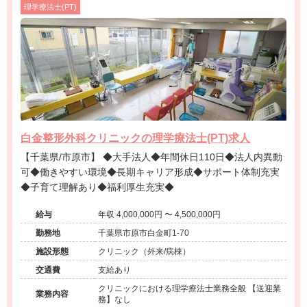
理学療法士(PT)
白金整形外科クリニックの理学療法士(PT)求人
【千葉県/市原市】 ◆大手法人◆年間休日110日◆法人内異動
可◆働きやすい環境◆長期キャリア形成◆サポート体制充実
◆子育て理解あり◆福利厚生充実◆
給与
年収 4,000,000円 〜 4,500,000円
勤務地
千葉県市原市白金町1-70
施設形態
クリニック（外来/病棟）
交通費
支給あり
クリニックにおける理学療法士業務全般 【送迎業
業務内容
務】なし