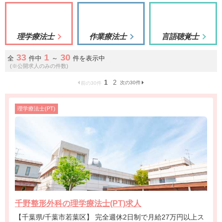
理学療法士
作業療法士
言語聴覚士
33
1
30
全
件中
～
件を表示中
(※公開求人のみの件数)
1
2
次の30件
前の30件
理学療法士(PT)
千野整形外科の理学療法士(PT)求人
【千葉県/千葉市若葉区】 完全週休2日制で月給27万円以上ス