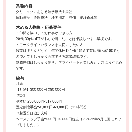
業務内容
クリニックにおける理学療法士業務
運動療法、物理療法、検査測定、評価、記録作成等
求める人物像・応募要件
・仲間と協力してお仕事ができる方
20代-30代のPTが中心で困ったことは相談しやすい環境です。
・ワークライフバランスを大切にしたい方
残業はほとんどなく、年間休日124日に加えて有休消化率100％な
のでオフもしっかり両立できる就業環境です。
勤務時間はしっかり働き、プライベートも楽しみたい方におすすめ
です。
給与
月給
【月給】300,000円-380,000円
[内訳]
基本給:250,000円-317,000円
固定割増手当:50,000円-63,000円（25時間分）
※超過分は追加支給
ベースアップ手当5000円‐10,000円程度（※2026年6月に更にアッ
プしました。）