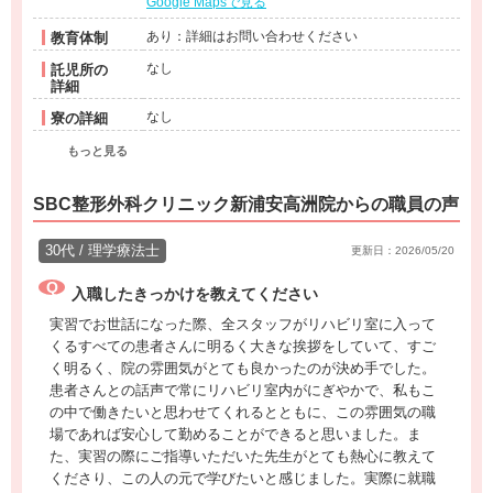
Google Mapsで見る
あり：詳細はお問い合わせください
教育体制
なし
託児所の
詳細
なし
寮の詳細
もっと見る
SBC整形外科クリニック新浦安高洲院からの職員の声
30代 / 理学療法士
更新日：2026/05/20
入職したきっかけを教えてください
実習でお世話になった際、全スタッフがリハビリ室に入って
くるすべての患者さんに明るく大きな挨拶をしていて、すご
く明るく、院の雰囲気がとても良かったのが決め手でした。
患者さんとの話声で常にリハビリ室内がにぎやかで、私もこ
の中で働きたいと思わせてくれるとともに、この雰囲気の職
場であれば安心して勤めることができると思いました。ま
た、実習の際にご指導いただいた先生がとても熱心に教えて
くださり、この人の元で学びたいと感じました。実際に就職