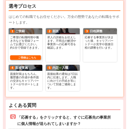
選考プロセス
はじめての転職でもお任せください。万全の態勢であなたの転職をサポ
ートします。
1
ご登録
2
面談
3
日程調整
ご希望の転職時期や働
求人の詳細をお伝えし
応募する事業所が決ま
き方などを登録フォー
ます。不明点の解消や
った後、キャリアパー
ムでお選びください。
事業所への応募可否を
トナーが見学や面接日
約1分で登録できます。
確認します。
程の調整を行います。
ご登録はこちら
4
面接実施
5
内定～入職
面接対策はもちろん、
面接結果の通知は7日以
履歴書の作成や条件面
内に伝達します。入職
の交渉もキャリアパー
に向けての手続き等に
トナーがサポートしま
ついて別途ご連絡しま
す。
す。
よくある質問
「応募する」をクリックすると、すぐに応募先の事業所
に個人情報が送られてしまいますか？