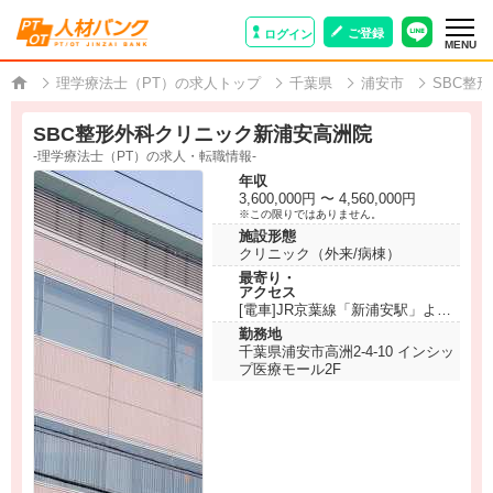
ご登録
ログイン
MENU
理学療法士（PT）の求人トップ
千葉県
浦安市
SBC整
SBC整形外科クリニック新浦安高洲院
-理学療法士（PT）の求人・転職情報-
年収
3,600,000円 〜 4,560,000円
※この限りではありません。
施設形態
クリニック（外来/病棟）
最寄り・
アクセス
[電車]JR京葉線「新浦安駅」より
徒歩19分
勤務地
[バス]新浦安駅南口バス乗り場F
千葉県浦安市高洲2-4-10 インシッ
より10系統または19系統乗車「順
プ医療モール2F
天堂大学入口」下車すぐ