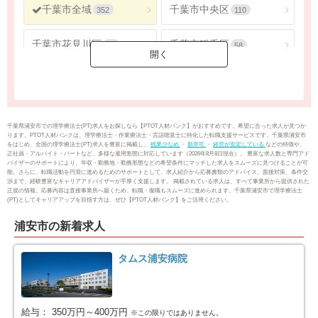
千葉市全域
千葉市中央区
352
110
千葉市花見川区
千葉市稲毛区
56
58
千葉市若葉区
千葉市緑区
40
51
千葉市美浜区
銚子市
37
19
千葉県浦安市での理学療法士(PT)求人をお探しなら【PTOT人材バンク】がおすすめです。希望に合った求人が見つか
ります。PTOT人材バンクは、理学療法士・作業療法士・言語聴覚士に特化した転職支援サービスです。千葉県浦安市
をはじめ、全国の理学療法士(PT)求人を豊富に掲載し、
残業少なめ
・
新卒可
・
経営が安定している
などの特徴や、
市川市
船橋市
88
176
正社員・アルバイト・パートなど、多様な雇用形態に対応しています（2026年8月8日現在）。 豊富な求人数と専門アド
バイザーのサポートにより、年収・勤務地・勤務形態などの希望条件にマッチした求人をスムーズに見つけることが可
能。さらに、転職活動を円滑に進めるためのサポートとして、求人紹介から応募書類のアドバイス、面接対策、条件交
渉まで、経験豊富なキャリアアドバイザーが手厚く支援します。 掲載されている求人は、すべて事業所から提供された
館山市
木更津市
14
20
正規の情報。応募内容は直接事業所へ届くため、転職・復職もスムーズに進められます。千葉県浦安市で理学療法士
(PT)としてキャリアアップを目指す方は、ぜひ【PTOT人材バンク】をご活用ください。
松戸市
野田市
136
46
浦安市の新着求人
茂原市
成田市
22
15
タムス浦安病院
佐倉市
東金市
49
6
給与：
350万円～400万円
※この限りではありません。