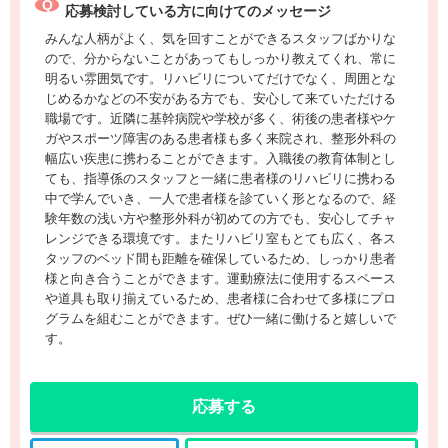
応募検討している方に向けてのメッセージ
みんな人柄がよく、気を回すことができるスタッフばかりな
ので、分からないことがあってもしっかり教えてくれ、常に
明るい雰囲気です。リハビリについてだけでなく、周囲とな
じめるかなどの不安がある方でも、安心して来ていただける
職場です。近隣に基幹病院や学校が多く、術後の患者様やケ
ガやスポーツ障害のある患者様も多く来院され、整形外科の
幅広い疾患に携わることができます。入職後の教育体制とし
ても、指導係のスタッフと一緒に患者様のリハビリに携わる
中で学んでいき、一人で患者様を診ていく形となるので、経
験年数の浅い方や整形外科が初めての方でも、安心してチャ
レンジできる環境です。またリハビリ室もとても広く、各ス
タッフのベッド間も距離を確保しているため、しっかり患者
様と向き合うことができます。運動療法に使用するスペース
や道具も取り揃えているため、患者様に合わせて多様にプロ
グラムを組むことができます。ぜひ一緒に働けると嬉しいで
す。
応募する