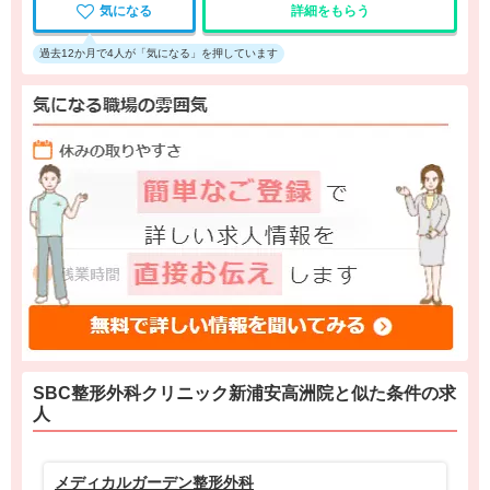
気になる
詳細をもらう
過去12か月で4人が「気になる」を押しています
SBC整形外科クリニック新浦安高洲院と
似た条件
の求
人
メディカルガーデン整形外科
浦