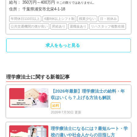
富里市
南房総市
給与：
350万円～400万円
12
6
※この限りではありません。
住所：
千葉県浦安市北栄4-1-18
匝瑳市
香取市
4
16
年間休日110日以上
4週8休以上シフト制
残業少ない
日・祝休み
公共交通機関の便が良い
昇給あり
退職金あり
リハスタッフ複数在籍
山武市
いすみ市
15
14
求人をもっと見る
印旛郡酒々井町
印旛郡栄町
4
3
香取郡東庄町
大網白里市
5
15
理学療法士に関する新着記事
山武郡九十九里町
山武郡横芝光町
2
2
【2026年最新】理学療法士の給料・年
長生郡一宮町
長生郡睦沢町
1
2
収はいくら？上げる方法も解説
給料
長生郡長生村
長生郡白子町
3
2
2026年7月30日 更新
長生郡長柄町
長生郡長南町
2
1
理学療法士になるには？最短ルート・学
校の違いや社会人からの目指し方