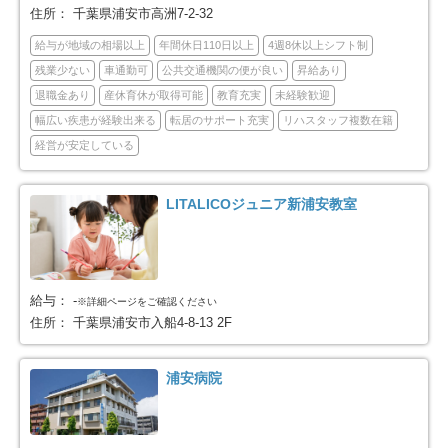
旭市
習志野市
9
47
住所：
千葉県浦安市高洲7-2-32
給与が地域の相場以上
年間休日110日以上
4週8休以上シフト制
柏市
勝浦市
122
1
残業少ない
車通勤可
公共交通機関の便が良い
昇給あり
退職金あり
産休育休が取得可能
教育充実
未経験歓迎
市原市
流山市
51
46
幅広い疾患が経験出来る
転居のサポート充実
リハスタッフ複数在籍
経営が安定している
八千代市
我孫子市
54
23
LITALICOジュニア新浦安教室
鴨川市
鎌ケ谷市
12
47
君津市
富津市
2
6
給与：
-
※詳細ページをご確認ください
浦安市
四街道市
46
35
住所：
千葉県浦安市入船4-8-13 2F
袖ケ浦市
八街市
11
17
浦安病院
印西市
白井市
23
16