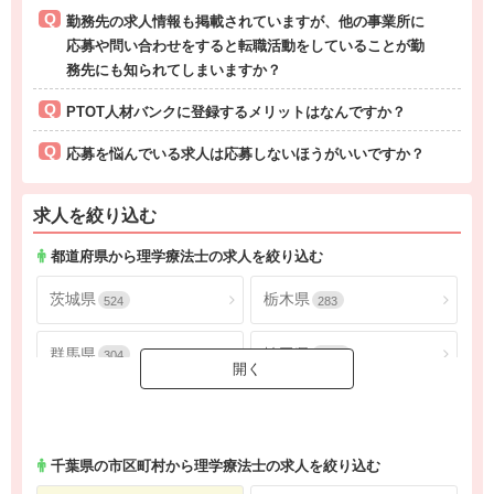
勤務先の求人情報も掲載されていますが、他の事業所に
応募や問い合わせをすると転職活動をしていることが勤
務先にも知られてしまいますか？
PTOT人材バンクに登録するメリットはなんですか？
応募を悩んでいる求人は応募しないほうがいいですか？
求人を絞り込む
都道府県から理学療法士の求人を絞り込む
茨城県
栃木県
524
283
群馬県
埼玉県
304
1805
千葉県
東京都
1624
4565
神奈川県
2686
千葉県
の市区町村から理学療法士の求人を絞り込む