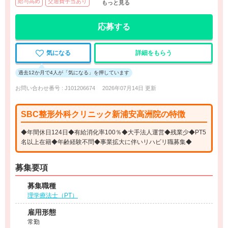
給与高め
交通費手当あり
もっと見る
応募する
気になる
詳細をもらう
過去12か月で4人が「気になる」を押しています
お問い合わせ番号 : J101206674
2026年07月14日 更新
SBC整形外科クリニック新浦安高洲院の特徴
◆年間休日124日◆有給消化率100％◆大手法人運営◆残業少◆PT5
名以上在籍◆年齢経験不問◆事業拡大に伴いリハビリ職募集◆
募集要項
募集職種
理学療法士（PT）
雇用形態
常勤