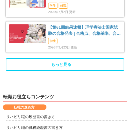
夷隅郡大多喜町
安房郡鋸南町
3
1
学生
就職
2026年7月2日 更新
【第61回結果速報】理学療法士国家試
験の合格発表 | 合格点、合格基準、合格
率（2026年）
学生
2026年3月23日 更新
もっと見る
転職お役立ちコンテンツ
転職の進め方
リハビリ職の履歴書の書き方
リハビリ職の職務経歴書の書き方