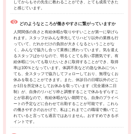
してからもその先生に教わることができ、とても成長できた
と感じています。
どのようなところが働きやすさに繋がっていますか
人間関係の良さと有給休暇が取りやすいことが第一に挙げら
れます。スタッフがみんな率先してリハビリ以外の業務も行
っていて、だれかだけの負担が大きくなるということがな
く、みんなで協力し合って業務に携わっています。気を遣え
るスタッフばかりなので、明るくとても良い雰囲気です。有
給休暇についても取りたいときに取得することができ、取得
率は100％となっています。体調不良などの急な休みについ
ても、全スタッフで協力してフォローしており、無理なくお
休みを取ることができます。また、休診日の日曜以外のどこ
か1日を所定休としてお休みを取っています（完全週休二日
制）が、自身のリハビリ枠と調整することで休みをずらすこ
とが容易なので、有給休暇がない期間でも、自身のプライベ
ートの予定などに合わせて出勤することが可能です。これら
の働きやすさのおかげで、私はこれまでこの職場で働いてこ
れていると言っても過言ではありません。おすすめできるポ
イントです。