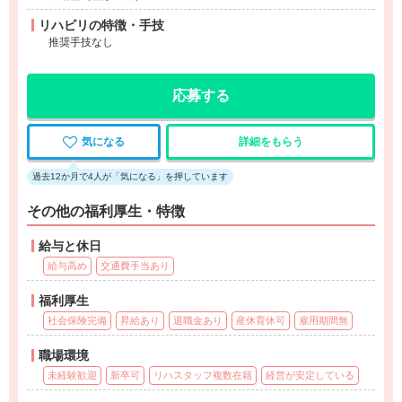
リハビリの特徴・手技
推奨手技なし
応募する
気になる
詳細をもらう
過去12か月で4人が「気になる」を押しています
その他の福利厚生・特徴
給与と休日
給与高め
交通費手当あり
福利厚生
社会保険完備
昇給あり
退職金あり
産休育休可
雇用期間無
職場環境
未経験歓迎
新卒可
リハスタッフ複数在籍
経営が安定している