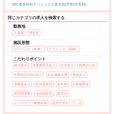
SBC整形外科クリニック上青木院(常勤/非常勤)
同じカテゴリの求人を検索する
勤務地
千葉県
浦安市
施設形態
クリニック（外来）
クリニック（病棟）
こだわりポイント
給与高め
交通費手当あり
日祝休み
残業少なめ
年間休日120日以上
社会保険完備
昇給あり
退職金あり
産休育休可
定年制
試用期間有
雇用期間無
未経験歓迎
新卒可
リハスタッフ複数在籍
経営が安定している