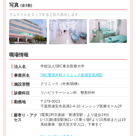
写真
(全3枚)
サムネイルをタップすると拡大表示します。
職場情報
学校法人SBC東京医療大学
法人名
SBC整形外科クリニック新浦安高洲院
事業所名
クリニック（外来/病棟）
施設形態
リハビリテーション科、整形外科
診療科目
〒279-0023
勤務地
千葉県浦安市高洲2-4-10 インシップ医療モール2F
[電車]JR京葉線「新浦安駅」より徒歩19分
最寄り・アク
セス
[バス]新浦安駅南口バス乗り場Fより10系統または19
系統乗車「順天堂大学入口」下車すぐ