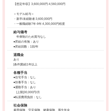
【想定年収】3,600,000円-4,560,000円
＜モデル給与＞
・新卒/未経験者:3,600,000円
・一般職経験7年-9年:4,300,000円程度
給与備考
年俸制のため賞与なし
●昇給の有無：あり
●昇給回数：1回/年
退職金
あり
[条件]勤続1年以上
各種手当
●住宅手当：なし
●扶養手当：なし
●通勤手当：あり
[上限]30,000円/月
●転居費用負担：なし
社会保険
雇用保険、労災保険、健康保険、厚生年金