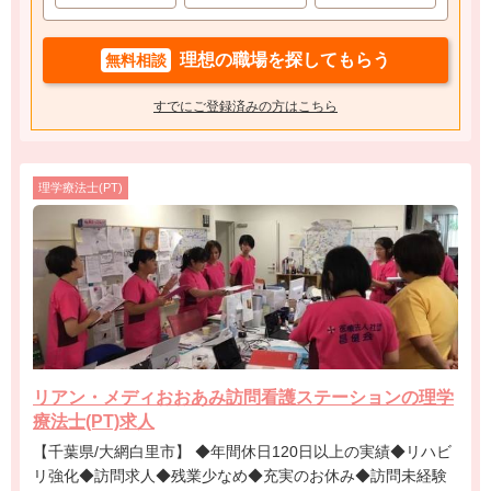
理想の職場を探してもらう
無料相談
すでにご登録済みの方はこちら
理学療法士(PT)
リアン・メディおおあみ訪問看護ステーションの理学
療法士(PT)求人
【千葉県/大網白里市】 ◆年間休日120日以上の実績◆リハビ
リ強化◆訪問求人◆残業少なめ◆充実のお休み◆訪問未経験