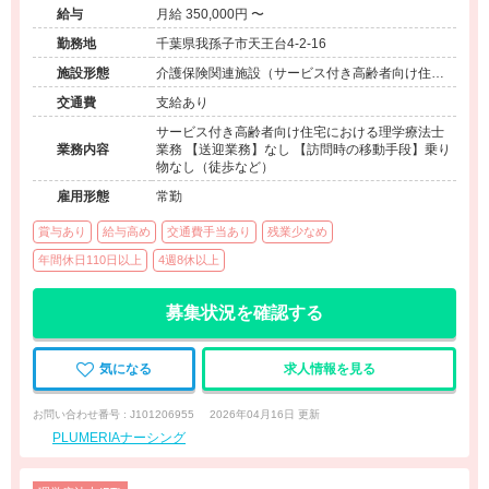
給与
月給 350,000円 〜
勤務地
千葉県我孫子市天王台4-2-16
施設形態
介護保険関連施設（サービス付き高齢者向け住宅/
訪問看護・リハ）
交通費
支給あり
サービス付き高齢者向け住宅における理学療法士
業務内容
業務 【送迎業務】なし 【訪問時の移動手段】乗り
物なし（徒歩など）
雇用形態
常勤
賞与あり
給与高め
交通費手当あり
残業少なめ
年間休日110日以上
4週8休以上
募集状況を確認する
気になる
求人情報を見る
お問い合わせ番号 : J101206955
2026年04月16日 更新
PLUMERIAナーシング