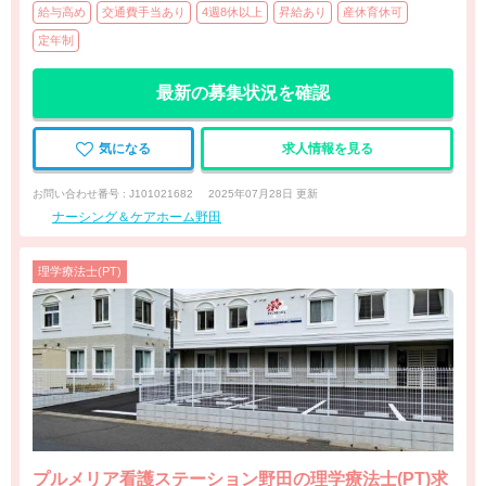
給与高め
交通費手当あり
4週8休以上
昇給あり
産休育休可
定年制
最新の募集状況を確認
気になる
求人情報を見る
お問い合わせ番号 : J101021682
2025年07月28日 更新
ナーシング＆ケアホーム野田
理学療法士(PT)
プルメリア看護ステーション野田の理学療法士(PT)求