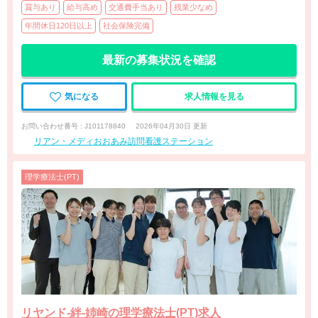
賞与あり
給与高め
交通費手当あり
残業少なめ
年間休日120日以上
社会保険完備
最新の募集状況を確認
気になる
求人情報を見る
お問い合わせ番号 : J101178840
2026年04月30日 更新
リアン・メディおおあみ訪問看護ステーション
理学療法士(PT)
リヤンド-絆-姉崎の理学療法士(PT)求人