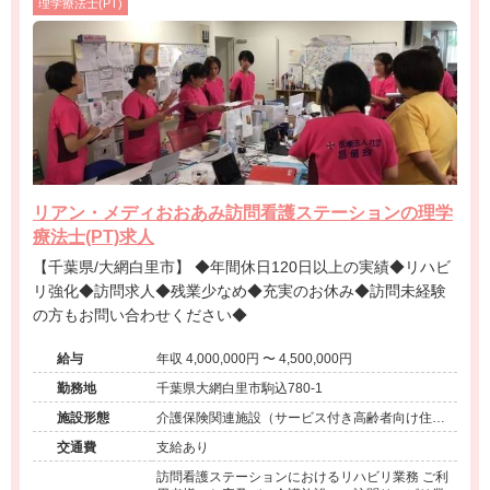
理学療法士(PT)
リアン・メディおおあみ訪問看護ステーションの理学
療法士(PT)求人
【千葉県/大網白里市】 ◆年間休日120日以上の実績◆リハビ
リ強化◆訪問求人◆残業少なめ◆充実のお休み◆訪問未経験
の方もお問い合わせください◆
給与
年収 4,000,000円 〜 4,500,000円
勤務地
千葉県大網白里市駒込780-1
施設形態
介護保険関連施設（サービス付き高齢者向け住宅/
訪問看護・リハ）
交通費
支給あり
訪問看護ステーションにおけるリハビリ業務 ご利