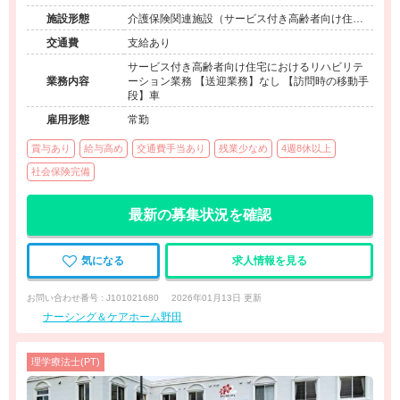
施設形態
介護保険関連施設（サービス付き高齢者向け住宅/
訪問看護・リハ）
交通費
支給あり
サービス付き高齢者向け住宅におけるリハビリテ
業務内容
ーション業務 【送迎業務】なし 【訪問時の移動手
段】車
雇用形態
常勤
賞与あり
給与高め
交通費手当あり
残業少なめ
4週8休以上
社会保険完備
最新の募集状況を確認
気になる
求人情報を見る
お問い合わせ番号 : J101021680
2026年01月13日 更新
ナーシング＆ケアホーム野田
理学療法士(PT)