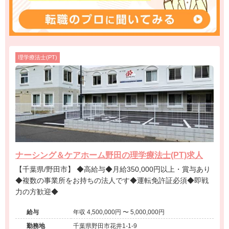
理学療法士(PT)
ナーシング＆ケアホーム野田の理学療法士(PT)求人
【千葉県/野田市】 ◆高給与◆月給350,000円以上・賞与あり
◆複数の事業所をお持ちの法人です◆運転免許証必須◆即戦
力の方歓迎◆
給与
年収 4,500,000円 〜 5,000,000円
勤務地
千葉県野田市花井1-1-9