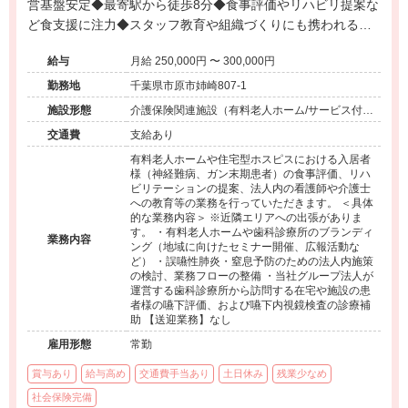
営基盤安定◆最寄駅から徒歩8分◆食事評価やリハビリ提案な
ど食支援に注力◆スタッフ教育や組織づくりにも携われる環
境◆中途入社多数で風通しの良い職場です。
給与
月給 250,000円 〜 300,000円
勤務地
千葉県市原市姉崎807-1
施設形態
介護保険関連施設（有料老人ホーム/サービス付き
高齢者向け住宅）、その他（企業/その他）
交通費
支給あり
有料老人ホームや住宅型ホスピスにおける入居者
様（神経難病、ガン末期患者）の食事評価、リハ
ビリテーションの提案、法人内の看護師や介護士
への教育等の業務を行っていただきます。 ＜具体
的な業務内容＞ ※近隣エリアへの出張がありま
す。 ・有料老人ホームや歯科診療所のブランディ
業務内容
ング（地域に向けたセミナー開催、広報活動な
ど） ・誤嚥性肺炎・窒息予防のための法人内施策
の検討、業務フローの整備 ・当社グループ法人が
運営する歯科診療所から訪問する在宅や施設の患
者様の嚥下評価、および嚥下内視鏡検査の診療補
助 【送迎業務】なし
雇用形態
常勤
賞与あり
給与高め
交通費手当あり
土日休み
残業少なめ
社会保険完備