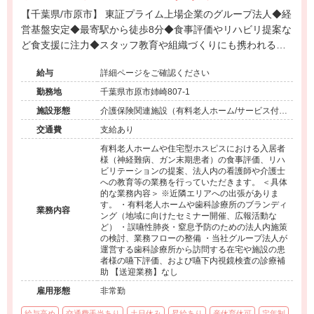
【千葉県/市原市】 東証プライム上場企業のグループ法人◆経
営基盤安定◆最寄駅から徒歩8分◆食事評価やリハビリ提案な
ど食支援に注力◆スタッフ教育や組織づくりにも携われる環
境◆中途入社多数で風通しの良い職場です。
給与
詳細ページをご確認ください
勤務地
千葉県市原市姉崎807-1
施設形態
介護保険関連施設（有料老人ホーム/サービス付き
高齢者向け住宅）、その他（企業/その他）
交通費
支給あり
有料老人ホームや住宅型ホスピスにおける入居者
様（神経難病、ガン末期患者）の食事評価、リハ
ビリテーションの提案、法人内の看護師や介護士
への教育等の業務を行っていただきます。 ＜具体
的な業務内容＞ ※近隣エリアへの出張がありま
す。 ・有料老人ホームや歯科診療所のブランディ
業務内容
ング（地域に向けたセミナー開催、広報活動な
ど） ・誤嚥性肺炎・窒息予防のための法人内施策
の検討、業務フローの整備 ・当社グループ法人が
運営する歯科診療所から訪問する在宅や施設の患
者様の嚥下評価、および嚥下内視鏡検査の診療補
助 【送迎業務】なし
雇用形態
非常勤
給与高め
交通費手当あり
土日休み
昇給あり
産休育休可
定年制