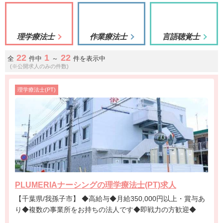
理学療法士
作業療法士
言語聴覚士
22
1
22
全
件中
～
件を表示中
(※公開求人のみの件数)
理学療法士(PT)
PLUMERIAナーシングの理学療法士(PT)求人
【千葉県/我孫子市】 ◆高給与◆月給350,000円以上・賞与あ
り◆複数の事業所をお持ちの法人です◆即戦力の方歓迎◆