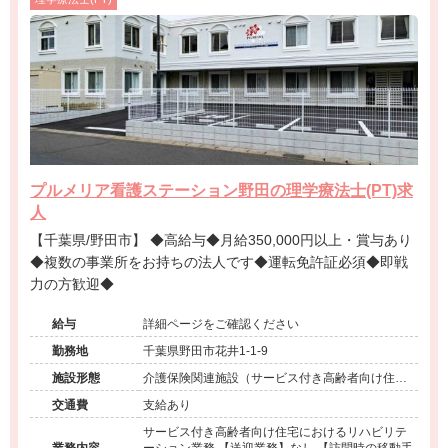
プルメリア看護ステーション野田の理学療法士(PT)求
人
【千葉県/野田市】 ◆高給与◆月給350,000円以上・賞与あり
◆複数の事業所をお持ちの法人です◆運転免許証必須◆即戦
力の方歓迎◆
給与
詳細ページをご確認ください
勤務地
千葉県野田市花井1-1-9
施設形態
介護保険関連施設（サービス付き高齢者向け住宅/
訪問看護・リハ）
交通費
支給あり
サービス付き高齢者向け住宅におけるリハビリテ