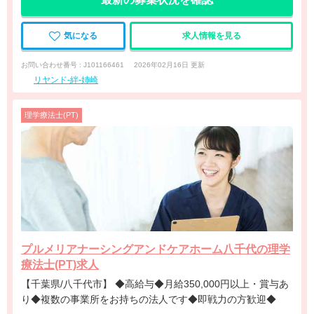
気になる
求人情報を見る
お問い合わせ番号 : J101166461
2026年02月16日 更新
リヤンド-絆-姉崎
理学療法士(PT)
プルメリアナーシングアンドケアホーム八千代の理学
療法士(PT)求人
【千葉県/八千代市】 ◆高給与◆月給350,000円以上・賞与あ
り◆複数の事業所をお持ちの法人です◆即戦力の方歓迎◆