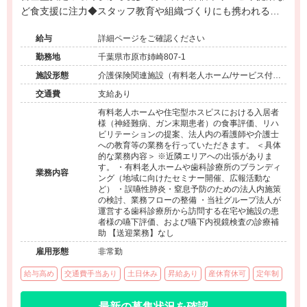
ど食支援に注力◆スタッフ教育や組織づくりにも携われる環
境◆中途入社多数で風通しの良い職場です。
給与
詳細ページをご確認ください
勤務地
千葉県市原市姉崎807-1
施設形態
介護保険関連施設（有料老人ホーム/サービス付き
高齢者向け住宅）、その他（企業/その他）
交通費
支給あり
有料老人ホームや住宅型ホスピスにおける入居者
様（神経難病、ガン末期患者）の食事評価、リハ
ビリテーションの提案、法人内の看護師や介護士
への教育等の業務を行っていただきます。 ＜具体
的な業務内容＞ ※近隣エリアへの出張がありま
す。 ・有料老人ホームや歯科診療所のブランディ
業務内容
ング（地域に向けたセミナー開催、広報活動な
ど） ・誤嚥性肺炎・窒息予防のための法人内施策
の検討、業務フローの整備 ・当社グループ法人が
運営する歯科診療所から訪問する在宅や施設の患
者様の嚥下評価、および嚥下内視鏡検査の診療補
助 【送迎業務】なし
雇用形態
非常勤
給与高め
交通費手当あり
土日休み
昇給あり
産休育休可
定年制
最新の募集状況を確認