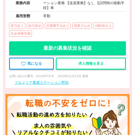
業務内容
ーション業務 【送迎業務】なし 【訪問時の移動手
段】車
雇用形態
常勤
賞与あり
給与高め
交通費手当あり
残業少なめ
4週8休以上
社会保険完備
最新の募集状況を確認
気になる
求人情報を見る
お問い合わせ番号 : J101057376
2025年12月15日 更新
プルメリア看護ステーション野田