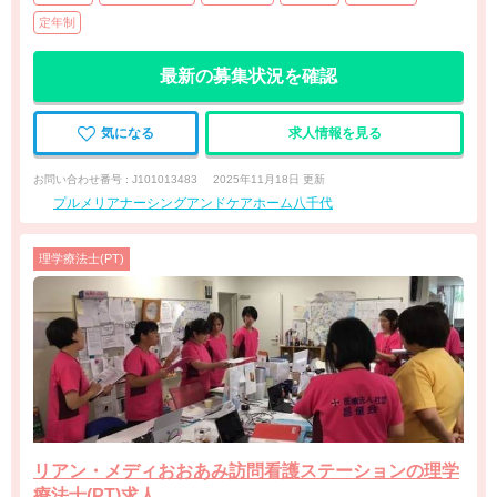
定年制
最新の募集状況を確認
気になる
求人情報を見る
お問い合わせ番号 : J101013483
2025年11月18日 更新
プルメリアナーシングアンドケアホーム八千代
理学療法士(PT)
リアン・メディおおあみ訪問看護ステーションの理学
療法士(PT)求人