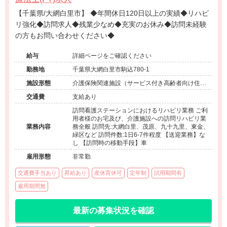
【千葉県/大網白里市】 ◆年間休日120日以上の実績◆リハビ
リ強化◆訪問求人◆残業少なめ◆充実のお休み◆訪問未経験
の方もお問い合わせください◆
給与
詳細ページをご確認ください
勤務地
千葉県大網白里市駒込780-1
施設形態
介護保険関連施設（サービス付き高齢者向け住宅/
訪問看護・リハ）
交通費
支給あり
訪問看護ステーションにおけるリハビリ業務 ご利
用者様のお宅及び、介護施設への訪問リハビリ業
業務内容
務全般 訪問先:大網白里、茂原、九十九里、東金、
緑区など 訪問件数:1日6-7件程度 【送迎業務】な
し 【訪問時の移動手段】車
雇用形態
非常勤
交通費手当あり
昇給あり
産休育休可
定年制
試用期間有
雇用期間無
最新の募集状況を確認