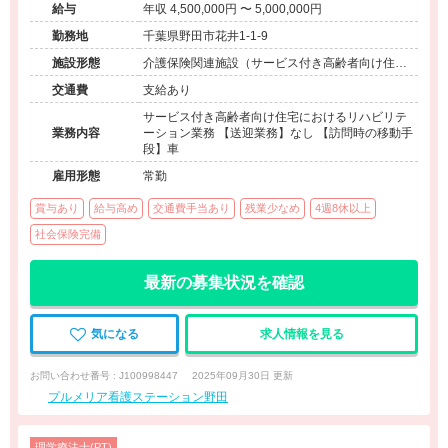
給与
年収 4,500,000円 〜 5,000,000円
勤務地
千葉県野田市花井1-1-9
施設形態
介護保険関連施設（サービス付き高齢者向け住宅/
訪問看護・リハ）
交通費
支給あり
サービス付き高齢者向け住宅におけるリハビリテ
業務内容
ーション業務 【送迎業務】なし 【訪問時の移動手
段】車
雇用形態
常勤
賞与あり
給与高め
交通費手当あり
残業少なめ
4週8休以上
社会保険完備
最新の募集状況を確認
気になる
求人情報を見る
お問い合わせ番号 : J100998447
2025年09月30日 更新
プルメリア看護ステーション野田
理学療法士(PT)