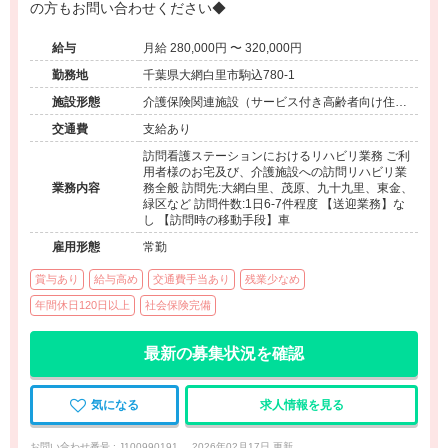
の方もお問い合わせください◆
給与
月給 280,000円 〜 320,000円
勤務地
千葉県大網白里市駒込780-1
施設形態
介護保険関連施設（サービス付き高齢者向け住宅/
訪問看護・リハ）
交通費
支給あり
訪問看護ステーションにおけるリハビリ業務 ご利
用者様のお宅及び、介護施設への訪問リハビリ業
業務内容
務全般 訪問先:大網白里、茂原、九十九里、東金、
緑区など 訪問件数:1日6-7件程度 【送迎業務】な
し 【訪問時の移動手段】車
雇用形態
常勤
賞与あり
給与高め
交通費手当あり
残業少なめ
年間休日120日以上
社会保険完備
最新の募集状況を確認
気になる
求人情報を見る
お問い合わせ番号 : J100990191
2026年02月17日 更新