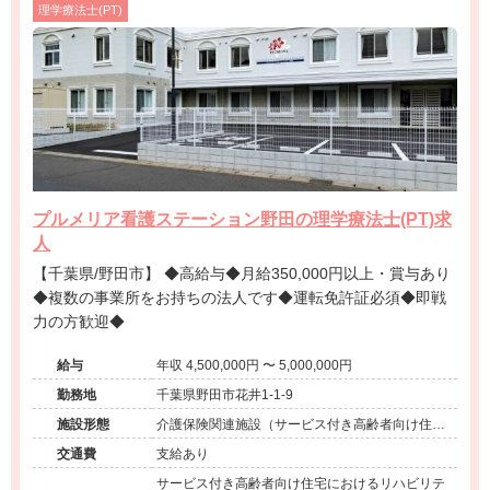
理学療法士(PT)
プルメリア看護ステーション野田の理学療法士(PT)求
人
【千葉県/野田市】 ◆高給与◆月給350,000円以上・賞与あり
◆複数の事業所をお持ちの法人です◆運転免許証必須◆即戦
力の方歓迎◆
給与
年収 4,500,000円 〜 5,000,000円
勤務地
千葉県野田市花井1-1-9
施設形態
介護保険関連施設（サービス付き高齢者向け住宅/
訪問看護・リハ）
交通費
支給あり
サービス付き高齢者向け住宅におけるリハビリテ