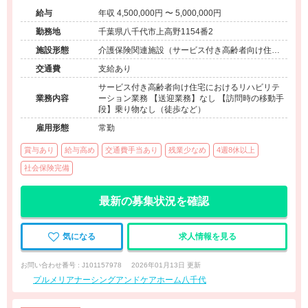
給与
年収 4,500,000円 〜 5,000,000円
勤務地
千葉県八千代市上高野1154番2
施設形態
介護保険関連施設（サービス付き高齢者向け住宅/
訪問看護・リハ）
交通費
支給あり
サービス付き高齢者向け住宅におけるリハビリテ
業務内容
ーション業務 【送迎業務】なし 【訪問時の移動手
段】乗り物なし（徒歩など）
雇用形態
常勤
賞与あり
給与高め
交通費手当あり
残業少なめ
4週8休以上
社会保険完備
最新の募集状況を確認
気になる
求人情報を見る
お問い合わせ番号 : J101157978
2026年01月13日 更新
プルメリアナーシングアンドケアホーム八千代