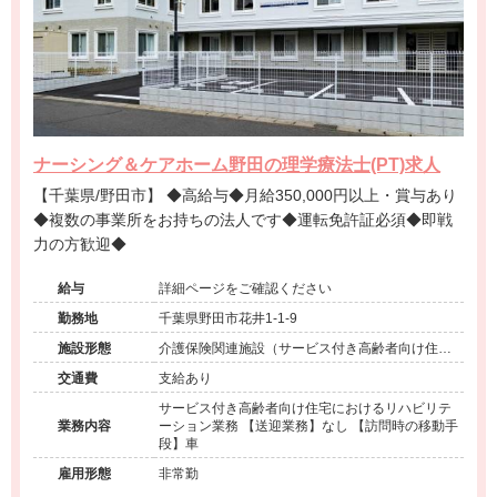
ナーシング＆ケアホーム野田の理学療法士(PT)求人
【千葉県/野田市】 ◆高給与◆月給350,000円以上・賞与あり
◆複数の事業所をお持ちの法人です◆運転免許証必須◆即戦
力の方歓迎◆
給与
詳細ページをご確認ください
勤務地
千葉県野田市花井1-1-9
施設形態
介護保険関連施設（サービス付き高齢者向け住宅/
訪問看護・リハ）
交通費
支給あり
サービス付き高齢者向け住宅におけるリハビリテ
業務内容
ーション業務 【送迎業務】なし 【訪問時の移動手
段】車
雇用形態
非常勤