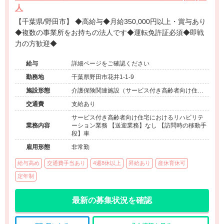
人
【千葉県/野田市】 ◆高給与◆月給350,000円以上・賞与あり
◆複数の事業所をお持ちの法人です◆運転免許証必須◆即戦
力の方歓迎◆
給与
詳細ページをご確認ください
勤務地
千葉県野田市花井1-1-9
施設形態
介護保険関連施設（サービス付き高齢者向け住宅/
訪問看護・リハ）
交通費
支給あり
サービス付き高齢者向け住宅におけるリハビリテ
業務内容
ーション業務 【送迎業務】なし 【訪問時の移動手
段】車
雇用形態
非常勤
給与高め
交通費手当あり
4週8休以上
昇給あり
産休育休可
定年制
最新の募集状況を確認