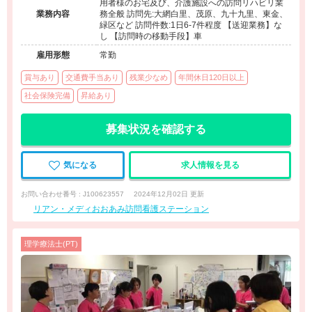
用者様のお宅及び、介護施設への訪問リハビリ業
業務内容
務全般 訪問先:大網白里、茂原、九十九里、東金、
緑区など 訪問件数:1日6-7件程度 【送迎業務】な
し 【訪問時の移動手段】車
雇用形態
常勤
賞与あり
交通費手当あり
残業少なめ
年間休日120日以上
社会保険完備
昇給あり
募集状況を確認する
気になる
求人情報を見る
お問い合わせ番号 : J100623557
2024年12月02日 更新
リアン・メディおおあみ訪問看護ステーション
理学療法士(PT)