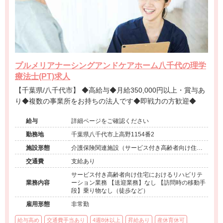
プルメリアナーシングアンドケアホーム八千代の理学
療法士(PT)求人
【千葉県/八千代市】 ◆高給与◆月給350,000円以上・賞与あ
り◆複数の事業所をお持ちの法人です◆即戦力の方歓迎◆
給与
詳細ページをご確認ください
勤務地
千葉県八千代市上高野1154番2
施設形態
介護保険関連施設（サービス付き高齢者向け住宅/
訪問看護・リハ）
交通費
支給あり
サービス付き高齢者向け住宅におけるリハビリテ
業務内容
ーション業務 【送迎業務】なし 【訪問時の移動手
段】乗り物なし（徒歩など）
雇用形態
非常勤
給与高め
交通費手当あり
4週8休以上
昇給あり
産休育休可