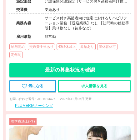
施設形態
介護保険関連施設（サービス付き高齢者向け住宅/
訪問看護・リハ）
交通費
支給あり
サービス付き高齢者向け住宅におけるリハビリテ
業務内容
ーション業務 【送迎業務】なし 【訪問時の移動手
段】乗り物なし（徒歩など）
雇用形態
非常勤
給与高め
交通費手当あり
4週8休以上
昇給あり
産休育休可
定年制
最新の募集状況を確認
気になる
求人情報を見る
お問い合わせ番号 : J101013476
2025年12月05日 更新
PLUMERIAナーシング
理学療法士(PT)