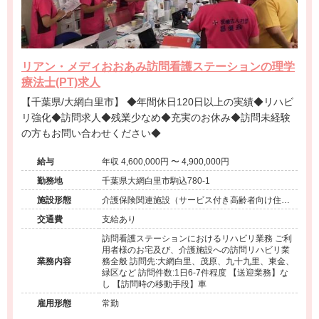
リアン・メディおおあみ訪問看護ステーションの理学
療法士(PT)求人
【千葉県/大網白里市】 ◆年間休日120日以上の実績◆リハビ
リ強化◆訪問求人◆残業少なめ◆充実のお休み◆訪問未経験
の方もお問い合わせください◆
給与
年収 4,600,000円 〜 4,900,000円
勤務地
千葉県大網白里市駒込780-1
施設形態
介護保険関連施設（サービス付き高齢者向け住宅/
訪問看護・リハ）
交通費
支給あり
訪問看護ステーションにおけるリハビリ業務 ご利
用者様のお宅及び、介護施設への訪問リハビリ業
業務内容
務全般 訪問先:大網白里、茂原、九十九里、東金、
緑区など 訪問件数:1日6-7件程度 【送迎業務】な
し 【訪問時の移動手段】車
雇用形態
常勤