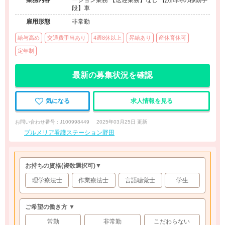
業務内容
ーション業務 【送迎業務】なし 【訪問時の移動手
段】車
雇用形態
非常勤
給与高め
交通費手当あり
4週8休以上
昇給あり
産休育休可
定年制
最新の募集状況を確認
気になる
求人情報を見る
お問い合わせ番号 : J100998449
2025年03月25日 更新
プルメリア看護ステーション野田
お持ちの資格
(複数選択可)
▼
理学療法士
作業療法士
言語聴覚士
学生
ご希望の働き方 ▼
常勤
非常勤
こだわらない