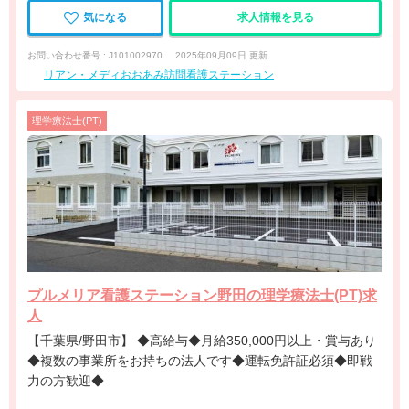
気になる
求人情報を見る
お問い合わせ番号 : J101002970
2025年09月09日 更新
リアン・メディおおあみ訪問看護ステーション
理学療法士(PT)
プルメリア看護ステーション野田の理学療法士(PT)求
人
【千葉県/野田市】 ◆高給与◆月給350,000円以上・賞与あり
◆複数の事業所をお持ちの法人です◆運転免許証必須◆即戦
力の方歓迎◆