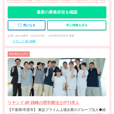
最新の募集状況を確認
気になる
求人情報を見る
お問い合わせ番号 : J101167357
2026年06月26日 更新
リヤンド-絆-姉崎
理学療法士(PT)
リヤンド-絆-姉崎の理学療法士(PT)求人
【千葉県/市原市】 東証プライム上場企業のグループ法人◆経