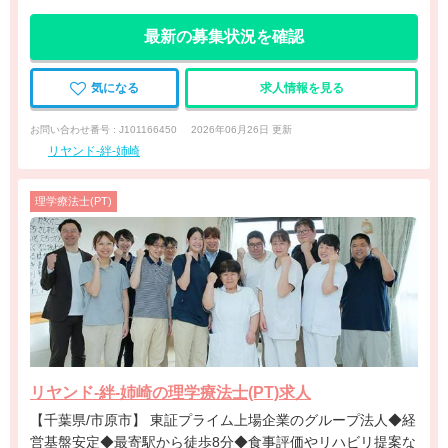
最新の募集状況を確認
気になる
求人情報を見る
お問い合わせ番号 : J101166450
2026年06月26日 更新
リヤンド-絆-姉崎
理学療法士(PT)
リヤンド-絆-姉崎の理学療法士(PT)求人
【千葉県/市原市】 東証プライム上場企業のグループ法人◆経
営基盤安定◆最寄駅から徒歩8分◆食事評価やリハビリ提案な