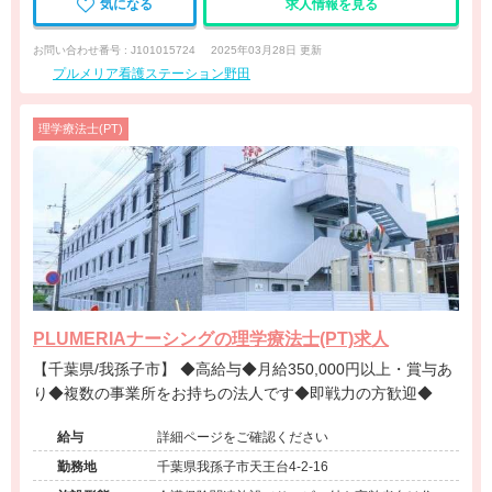
気になる
求人情報を見る
お問い合わせ番号 : J101015724
2025年03月28日 更新
プルメリア看護ステーション野田
理学療法士(PT)
PLUMERIAナーシングの理学療法士(PT)求人
【千葉県/我孫子市】 ◆高給与◆月給350,000円以上・賞与あ
り◆複数の事業所をお持ちの法人です◆即戦力の方歓迎◆
給与
詳細ページをご確認ください
勤務地
千葉県我孫子市天王台4-2-16