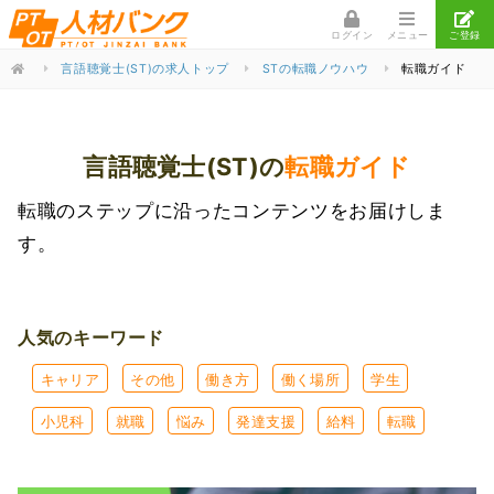
ログイン
メニュー
ご登録
言語聴覚士(ST)の求人トップ
STの転職ノウハウ
転職ガイド
言語聴覚士(ST)の
転職ガイド
転職のステップに沿ったコンテンツをお届けしま
す。
人気のキーワード
キャリア
その他
働き方
働く場所
学生
小児科
就職
悩み
発達支援
給料
転職