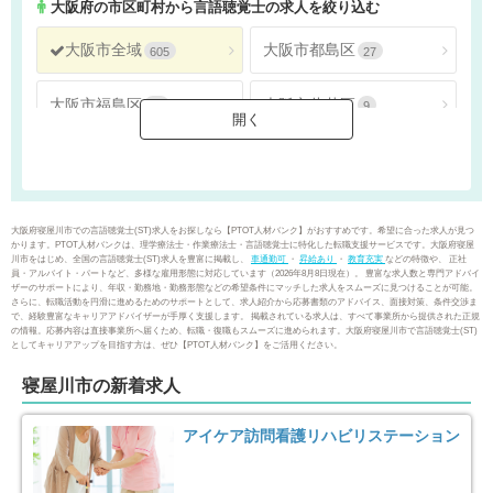
大阪府
の市区町村から言語聴覚士の求人を絞り込む
大阪市全域
大阪市都島区
605
27
大阪市福島区
大阪市此花区
15
9
大阪市西区
大阪市港区
23
4
大阪市大正区
大阪市天王寺区
10
29
大阪府寝屋川市での言語聴覚士(ST)求人をお探しなら【PTOT人材バンク】がおすすめです。希望に合った求人が見つ
かります。PTOT人材バンクは、理学療法士・作業療法士・言語聴覚士に特化した転職支援サービスです。大阪府寝屋
川市をはじめ、全国の言語聴覚士(ST)求人を豊富に掲載し、
車通勤可
・
昇給あり
・
教育充実
などの特徴や、 正社
大阪市浪速区
大阪市西淀川区
21
12
員・アルバイト・パートなど、多様な雇用形態に対応しています（2026年8月8日現在）。 豊富な求人数と専門アドバイ
ザーのサポートにより、年収・勤務地・勤務形態などの希望条件にマッチした求人をスムーズに見つけることが可能。
さらに、転職活動を円滑に進めるためのサポートとして、求人紹介から応募書類のアドバイス、面接対策、条件交渉ま
で、経験豊富なキャリアアドバイザーが手厚く支援します。 掲載されている求人は、すべて事業所から提供された正規
大阪市東淀川区
大阪市東成区
51
22
の情報。応募内容は直接事業所へ届くため、転職・復職もスムーズに進められます。大阪府寝屋川市で言語聴覚士(ST)
としてキャリアアップを目指す方は、ぜひ【PTOT人材バンク】をご活用ください。
大阪市生野区
大阪市旭区
28
19
寝屋川市の新着求人
大阪市城東区
大阪市阿倍野区
31
24
アイケア訪問看護リハビリステーション
大阪市住吉区
大阪市東住吉区
32
39