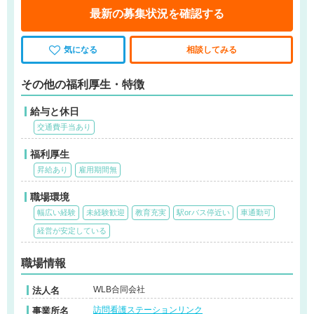
最新の募集状況を確認する
気になる
相談してみる
その他の福利厚生・特徴
給与と休日
交通費手当あり
福利厚生
昇給あり
雇用期間無
職場環境
幅広い経験
未経験歓迎
教育充実
駅orバス停近い
車通勤可
経営が安定している
職場情報
WLB合同会社
法人名
訪問看護ステーションリンク
事業所名