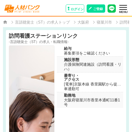
ご登録
ログイン
MENU
言語聴覚士（ST）の求人トップ
大阪府
寝屋川市
訪問看
訪問看護ステーションリンク
-言語聴覚士（ST）の求人・転職情報-
給与
募集要項をご確認ください
施設形態
介護保険関連施設（訪問看護・リ
ハ）
最寄り・
アクセス
[電車]京阪本線 香里園駅から徒歩
5分
車通勤可
勤務地
大阪府寝屋川市香里本通町11番1
号