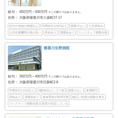
大阪市西成区
大阪市淀川区
21
45
給与：
450万円～500万円
※この限りではありません。
住所：
大阪府寝屋川市八坂町27-17
大阪市鶴見区
大阪市住之江区
23
26
給与が地域の相場以上
年間休日110日以上
残業少ない
土日祝休み
公共交通機関の便が良い
昇給あり
退職金あり
リハスタッフ複数在籍
大阪市平野区
大阪市北区
33
36
寝屋川生野病院
大阪市中央区
堺市全域
25
135
堺市堺区
堺市中区
24
28
堺市東区
堺市西区
給与：
350万円～400万円
8
27
※この限りではありません。
住所：
大阪府寝屋川市日新町2-8
堺市南区
堺市北区
8
32
年間休日110日以上
4週8休以上シフト制
残業少ない
車通勤可
昇給あり
退職金あり
産休育休が取得可能
幅広い疾患が経験出来る
堺市美原区
岸和田市
8
35
リハスタッフ複数在籍
経営が安定している
豊中市
池田市
74
19