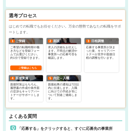
選考プロセス
はじめての転職でもお任せください。万全の態勢であなたの転職をサポ
ートします。
1
ご登録
2
面談
3
日程調整
ご希望の転職時期や働
求人の詳細をお伝えし
応募する事業所が決ま
き方などを登録フォー
ます。不明点の解消や
った後、キャリアパー
ムでお選びください。
事業所への応募可否を
トナーが見学や面接日
約1分で登録できます。
確認します。
程の調整を行います。
ご登録はこちら
4
面接実施
5
内定～入職
面接対策はもちろん、
面接結果の通知は7日以
履歴書の作成や条件面
内に伝達します。入職
の交渉もキャリアパー
に向けての手続き等に
トナーがサポートしま
ついて別途ご連絡しま
す。
す。
よくある質問
「応募する」をクリックすると、すぐに応募先の事業所