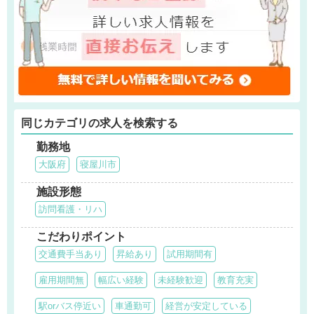
同じカテゴリの求人を検索する
勤務地
大阪府
寝屋川市
施設形態
訪問看護・リハ
こだわりポイント
交通費手当あり
昇給あり
試用期間有
雇用期間無
幅広い経験
未経験歓迎
教育充実
駅orバス停近い
車通勤可
経営が安定している