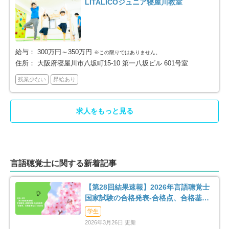
LITALICOジュニア寝屋川教室
吹田市
泉大津市
76
16
高槻市
貝塚市
54
14
給与：
300万円～350万円
※この限りではありません。
住所：
大阪府寝屋川市八坂町15-10 第一八坂ビル 601号室
守口市
枚方市
41
59
残業少ない
昇給あり
茨木市
八尾市
62
27
求人をもっと見る
泉佐野市
富田林市
15
22
寝屋川市
河内長野市
33
13
言語聴覚士に関する新着記事
松原市
大東市
15
9
【第28回結果速報】2026年言語聴覚士
和泉市
箕面市
国家試験の合格発表-合格点、合格基
23
27
準、合格率など-
学生
柏原市
羽曳野市
3
16
2026年3月26日 更新