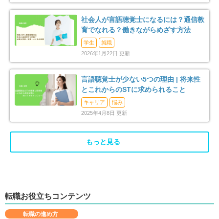
門真市
摂津市
33
23
社会人が言語聴覚士になるには？通信教
育でなれる？働きながらめざす方法
高石市
藤井寺市
7
6
学生
就職
2026年1月22日 更新
東大阪市
泉南市
82
5
言語聴覚士が少ない5つの理由 | 将来性
四條畷市
交野市
とこれからのSTに求められること
6
14
キャリア
悩み
大阪狭山市
阪南市
2025年4月8日 更新
12
2
三島郡島本町
泉北郡忠岡町
4
6
もっと見る
泉南郡熊取町
泉南郡岬町
7
4
南河内郡千早赤阪村
2
転職お役立ちコンテンツ
転職の進め方