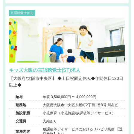
言語聴覚士(ST)
キッズ大阪の言語聴覚士(ST)求人
【大阪府/大阪市中央区】 ◆土日祝固定休み◆年間休日120日
以上◆
給与
年収 3,500,000円 〜 4,000,000円
勤務地
大阪府大阪市中央区糸屋町2丁目1番8号 川友ビル4
階
施設形態
小児療育（小児施設/放課後等デイサービス）
交通費
支給あり
放課後等デイサービスにおけるリハビリ業務 【送
業務内容