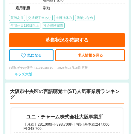
迎業務】あり
雇用形態
常勤
賞与あり
交通費手当あり
土日祝休み
残業少なめ
年間休日120日以上
社会保険完備
募集状況を確認する
気になる
求人情報を見る
お問い合わせ番号 : J101046819
2026年02月18日 更新
キッズ大阪
大阪市中央区の言語聴覚士(ST)人気事業所ランキン
グ
ユニ・チャーム株式会社大阪事業所
【月給】281,000円ｰ398,700円 [内訳] 基本給:247,000
円-348,700...