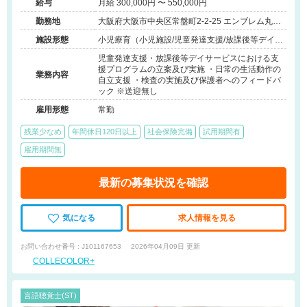
給与
月給 300,000円 〜 550,000円
勤務地
大阪府大阪市中央区常盤町2-2-25 エンブレム丸高
1-101
施設形態
小児療育（小児施設/児童発達支援/放課後等デイサ
ービス）
児童発達支援・放課後等デイサービスにおける支
援プログラムの立案及び実施 ・日常の生活動作の
業務内容
自立支援 ・検査の実施及び保護者へのフィードバ
ック ※送迎無し
雇用形態
常勤
残業少なめ
年間休日120日以上
社会保険完備
試用期間有
雇用期間無
最新の募集状況を確認
気になる
求人情報を見る
お問い合わせ番号 : J101167653
2026年04月09日 更新
COLLECOLOR+
言語聴覚士(ST)