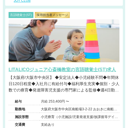
JOY CLUB
言語聴覚士(ST)
採用担当者メッセージ
LITALICOジュニア心斎橋教室の言語聴覚士(ST)求人
【大阪府/大阪市中央区】 ◆安定法人◆小児経験不問◆年間休
日120日程度◆入社月に有給付与◆福利厚生充実◆個別・少人
数での療育◆発達障害児支援の専門家による監修◆週4日勤務
相談可能◆キャリアアップ◆
給与
月給 253,400円 〜
勤務地
大阪府大阪市中央区南船場3-2-22 おおきに南船場
ビル903号室
施設形態
小児療育（小児施設/児童発達支援/放課後等デイサ
ービス）
交通費
支給あり