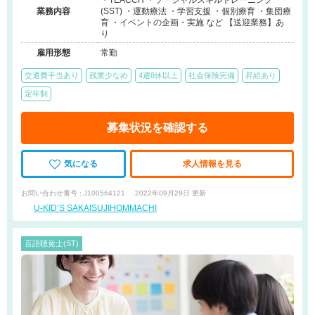
・TEACCH ・ソーシャルスキルトレーニング
業務内容
(SST) ・運動療法 ・学習支援 ・個別療育 ・集団療
育 ・イベントの企画・実施 など 【送迎業務】あ
り
雇用形態
常勤
交通費手当あり
残業少なめ
4週8休以上
社会保険完備
昇給あり
定年制
募集状況を確認する
気になる
求人情報を見る
お問い合わせ番号 : J100564121
2022年09月29日 更新
U-KID’S SAKAISUJIHOMMACHI
言語聴覚士(ST)