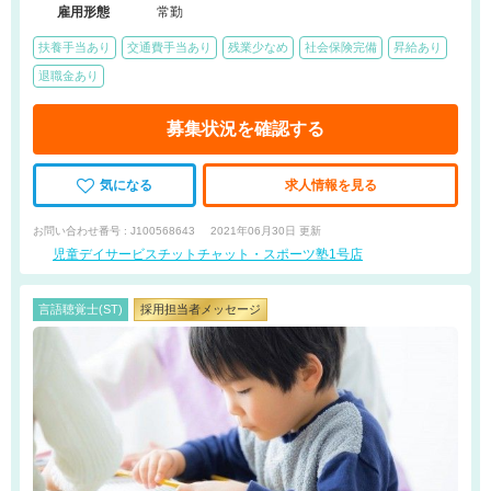
雇用形態
常勤
扶養手当あり
交通費手当あり
残業少なめ
社会保険完備
昇給あり
退職金あり
募集状況を確認する
気になる
求人情報を見る
お問い合わせ番号 : J100568643
2021年06月30日 更新
児童デイサービスチットチャット・スポーツ塾1号店
言語聴覚士(ST)
採用担当者メッセージ