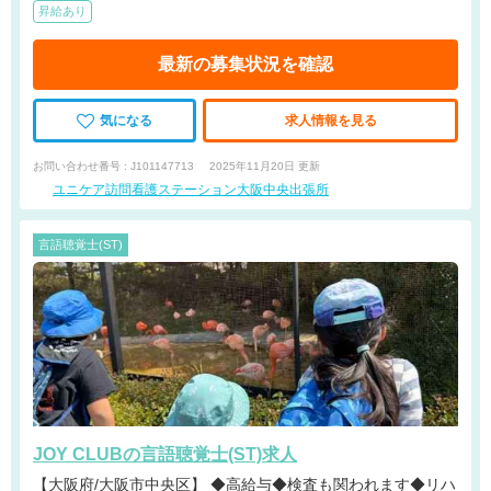
昇給あり
最新の募集状況を確認
気になる
求人情報を見る
お問い合わせ番号 : J101147713
2025年11月20日 更新
ユニケア訪問看護ステーション大阪中央出張所
言語聴覚士(ST)
JOY CLUBの言語聴覚士(ST)求人
【大阪府/大阪市中央区】 ◆高給与◆検査も関われます◆リハ