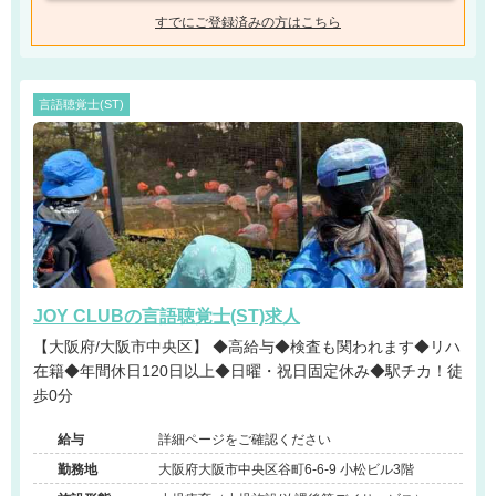
すでにご登録済みの方はこちら
言語聴覚士(ST)
JOY CLUBの言語聴覚士(ST)求人
【大阪府/大阪市中央区】 ◆高給与◆検査も関われます◆リハ
在籍◆年間休日120日以上◆日曜・祝日固定休み◆駅チカ！徒
歩0分
給与
詳細ページをご確認ください
勤務地
大阪府大阪市中央区谷町6-6-9 小松ビル3階