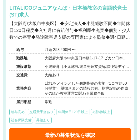
LITALICOジュニアなんば・日本橋教室の言語聴覚士
(ST)求人
【大阪府/大阪市中央区】 ◆安定法人◆小児経験不問◆年間休
日120日程度◆入社月に有給付与◆福利厚生充実◆個別・少人
数での療育◆発達障害児支援の専門家による監修◆週4日勤務
相談可能◆キャリアアップ◆
給与
月給 253,400円 〜
勤務地
大阪府大阪市中央区日本橋1-17-17 ピカソ日本一
ビル4階
施設形態
小児療育（小児施設/児童発達支援/放課後等デイサ
ービス）
交通費
支給あり
1対1をメインとした個別指導の実施（1コマ約50
業務内容
分授業） 親御さまとの情報共有、指導記録の作成
そのほか教室運営に関わる業務全般
雇用形態
常勤
給与高め
交通費手当あり
年間休日120日以上
4週8休以上
社会保険完備
昇給あり
最新の募集状況を確認