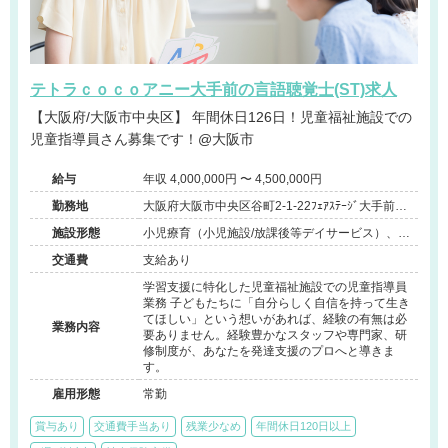
テトラｃｏｃｏアニー大手前の言語聴覚士(ST)求人
【大阪府/大阪市中央区】 年間休日126日！児童福祉施設での
児童指導員さん募集です！@大阪市
給与
年収 4,000,000円 〜 4,500,000円
勤務地
大阪府大阪市中央区谷町2-1-22ﾌｪｱｽﾃｰｼﾞ大手前
302
施設形態
小児療育（小児施設/放課後等デイサービス）、そ
の他（障害者支援）
交通費
支給あり
学習支援に特化した児童福祉施設での児童指導員
業務 子どもたちに「自分らしく自信を持って生き
てほしい」という想いがあれば、経験の有無は必
業務内容
要ありません。経験豊かなスタッフや専門家、研
修制度が、あなたを発達支援のプロへと導きま
す。
雇用形態
常勤
賞与あり
交通費手当あり
残業少なめ
年間休日120日以上