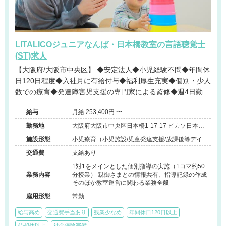
LITALICOジュニアなんば・日本橋教室の言語聴覚士
(ST)求人
【大阪府/大阪市中央区】 ◆安定法人◆小児経験不問◆年間休
日120日程度◆入社月に有給付与◆福利厚生充実◆個別・少人
数での療育◆発達障害児支援の専門家による監修◆週4日勤務
相談可能◆キャリアアップ◆
給与
月給 253,400円 〜
勤務地
大阪府大阪市中央区日本橋1-17-17 ピカソ日本一
ビル4F
施設形態
小児療育（小児施設/児童発達支援/放課後等デイサ
ービス）
交通費
支給あり
1対1をメインとした個別指導の実施（1コマ約50
業務内容
分授業） 親御さまとの情報共有、指導記録の作成
そのほか教室運営に関わる業務全般
雇用形態
常勤
給与高め
交通費手当あり
残業少なめ
年間休日120日以上
4週8休以上
社会保険完備