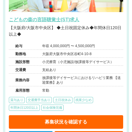
こどもの森の言語聴覚士(ST)求人
【大阪府/大阪市中央区】 ◆土日祝固定休み◆年間休日120日
以上◆
給与
年収 4,000,000円 〜 4,500,000円
勤務地
大阪府大阪市中央区谷町4-10-8
施設形態
小児療育（小児施設/放課後等デイサービス）
交通費
支給あり
放課後等デイサービスにおけるリハビリ業務 【送
業務内容
迎業務】あり
雇用形態
常勤
賞与あり
交通費手当あり
土日祝休み
残業少なめ
年間休日120日以上
社会保険完備
募集状況を確認する