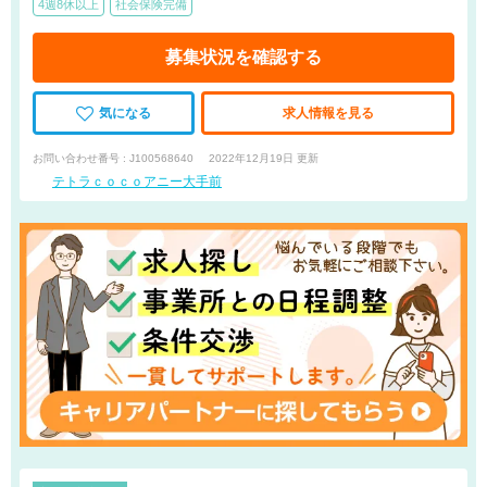
4週8休以上
社会保険完備
募集状況を確認する
気になる
求人情報を見る
お問い合わせ番号 : J100568640
2022年12月19日 更新
テトラｃｏｃｏアニー大手前