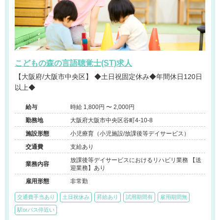
こどもの森の言語聴覚士(ST)求人
【大阪府/大阪市中央区】 ◆土日祝固定休み◆年間休日120日
以上◆
給与
時給 1,800円 〜 2,000円
勤務地
大阪府大阪市中央区谷町4-10-8
施設形態
小児療育（小児施設/放課後等デイサービス）
交通費
支給あり
放課後等デイサービスにおけるリハビリ業務 【送
業務内容
迎業務】あり
雇用形態
非常勤
交通費手当あり
土日祝休み
昇給あり
試用期間有
雇用期間無
駅orバス停近い