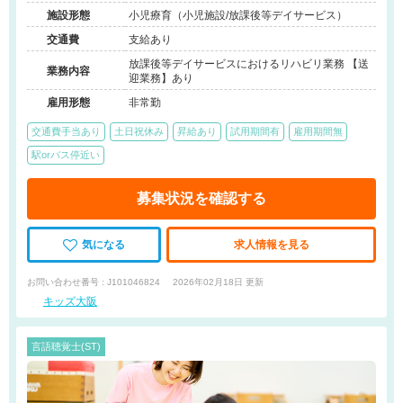
階
施設形態
小児療育（小児施設/放課後等デイサービス）
交通費
支給あり
放課後等デイサービスにおけるリハビリ業務 【送
業務内容
迎業務】あり
雇用形態
非常勤
交通費手当あり
土日祝休み
昇給あり
試用期間有
雇用期間無
駅orバス停近い
募集状況を確認する
気になる
求人情報を見る
お問い合わせ番号 : J101046824
2026年02月18日 更新
キッズ大阪
言語聴覚士(ST)