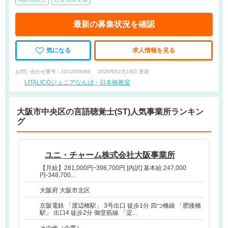
最新の募集状況を確認
気になる
求人情報を見る
お問い合わせ番号 : J101059988
2026年02月19日 更新
LITALICOジュニアなんば・日本橋教室
大阪市中央区の言語聴覚士(ST)人気事業所ランキン
グ
ユニ・チャーム株式会社大阪事業所
【月給】281,000円ｰ398,700円 [内訳] 基本給:247,000
円-348,700...
大阪府 大阪市北区
京阪電鉄 「渡辺橋駅」 3号出口 徒歩1分 四つ橋線 「肥後橋
駅」 出口4 徒歩2分 御堂筋線 「淀...