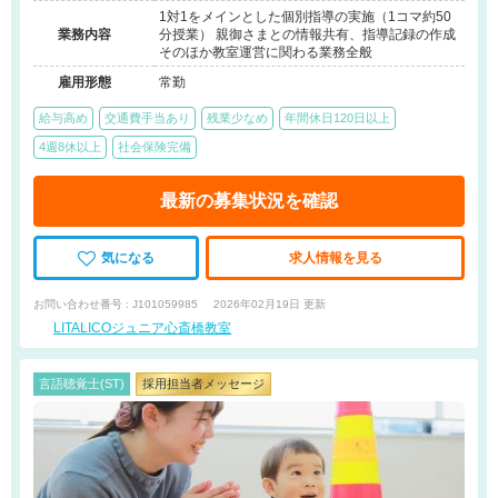
1対1をメインとした個別指導の実施（1コマ約50
業務内容
分授業） 親御さまとの情報共有、指導記録の作成
そのほか教室運営に関わる業務全般
雇用形態
常勤
給与高め
交通費手当あり
残業少なめ
年間休日120日以上
4週8休以上
社会保険完備
最新の募集状況を確認
気になる
求人情報を見る
お問い合わせ番号 : J101059985
2026年02月19日 更新
LITALICOジュニア心斎橋教室
言語聴覚士(ST)
採用担当者メッセージ