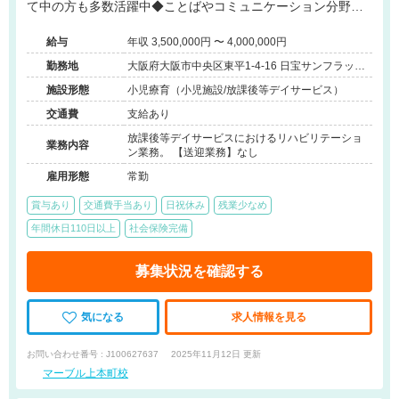
て中の方も多数活躍中◆ことばやコミュニケーション分野の
支援に強みを持つ事業所です。
給与
年収 3,500,000円 〜 4,000,000円
勤務地
大阪府大阪市中央区東平1-4-16 日宝サンフラッツ
上町台1F
施設形態
小児療育（小児施設/放課後等デイサービス）
交通費
支給あり
放課後等デイサービスにおけるリハビリテーショ
業務内容
ン業務。 【送迎業務】なし
雇用形態
常勤
賞与あり
交通費手当あり
日祝休み
残業少なめ
年間休日110日以上
社会保険完備
募集状況を確認する
気になる
求人情報を見る
お問い合わせ番号 : J100627637
2025年11月12日 更新
マーブル上本町校