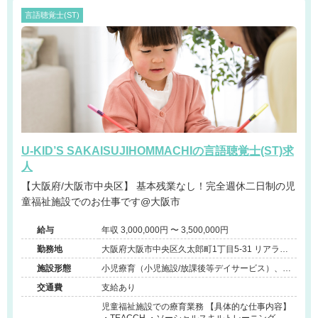
言語聴覚士(ST)
U-KID’S SAKAISUJIHOMMACHIの言語聴覚士(ST)求
人
【大阪府/大阪市中央区】 基本残業なし！完全週休二日制の児
童福祉施設でのお仕事です@大阪市
給与
年収 3,000,000円 〜 3,500,000円
勤務地
大阪府大阪市中央区久太郎町1丁目5-31 リアライ
ズ堺筋本町ビル地下1階
施設形態
小児療育（小児施設/放課後等デイサービス）、そ
の他（障害者支援）
交通費
支給あり
児童福祉施設での療育業務 【具体的な仕事内容】