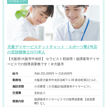
言語聴覚士(ST)
児童デイサービスチットチャット・スポーツ塾1号店
の言語聴覚士(ST)求人
【大阪府/大阪市中央区】 セラピスト初採用！放課後等デイサ
ービスでの指導員業務です！＠大阪市
給与
月給 201,000円 〜 218,600円
勤務地
大阪府大阪市中央区谷町7-1-39 新谷町第2ビル206
室
施設形態
小児療育（小児施設/放課後等デイサービス）
交通費
支給あり
放課後等デイサービスでの指導員業務 【送迎業
業務内容
務】なし