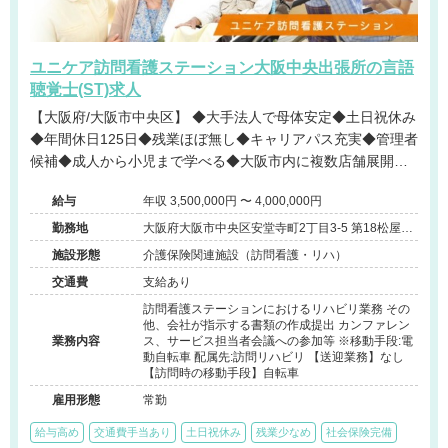
ユニケア訪問看護ステーション大阪中央出張所の言語
聴覚士(ST)求人
【大阪府/大阪市中央区】 ◆大手法人で母体安定◆土日祝休み
◆年間休日125日◆残業ほぼ無し◆キャリアパス充実◆管理者
候補◆成人から小児まで学べる◆大阪市内に複数店舗展開中
◆ケアマネとの連携◆チーム担当制◆運転免許不要◆育休産
給与
年収 3,500,000円 〜 4,000,000円
休実績もあり◆子育て世代スタッフの復帰率も高い@大阪市
勤務地
大阪府大阪市中央区安堂寺町2丁目3-5 第18松屋ビ
ル10階
施設形態
介護保険関連施設（訪問看護・リハ）
交通費
支給あり
訪問看護ステーションにおけるリハビリ業務 その
他、会社が指示する書類の作成提出 カンファレン
業務内容
ス、サービス担当者会議への参加等 ※移動手段:電
動自転車 配属先:訪問リハビリ 【送迎業務】なし
【訪問時の移動手段】自転車
雇用形態
常勤
給与高め
交通費手当あり
土日祝休み
残業少なめ
社会保険完備