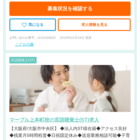
募集状況を確認する
気になる
求人情報を見る
お問い合わせ番号 : J101046829
2026年02月18日 更新
こどもの森
言語聴覚士(ST)
マーブル上本町校の言語聴覚士(ST)求人
【大阪府/大阪市中央区】 ◆法人内ST様在籍◆アクセス良好
◆残業月5時間程度◆日祝固定休み◆送迎業務相談可能◆子育