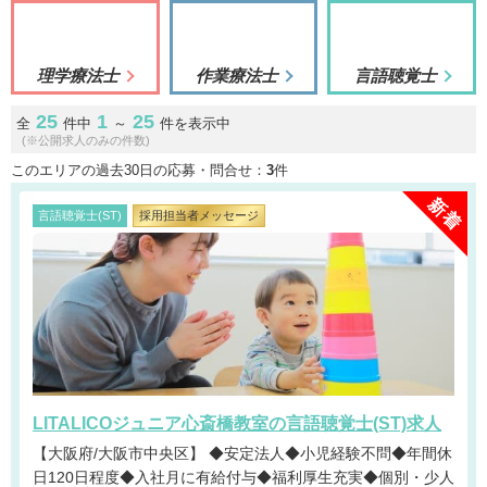
理学療法士
作業療法士
言語聴覚士
25
1
25
全
件中
～
件を表示中
(※公開求人のみの件数)
このエリアの過去30日の応募・問合せ：
3
件
言語聴覚士(ST)
採用担当者メッセージ
LITALICOジュニア心斎橋教室の言語聴覚士(ST)求人
【大阪府/大阪市中央区】 ◆安定法人◆小児経験不問◆年間休
日120日程度◆入社月に有給付与◆福利厚生充実◆個別・少人