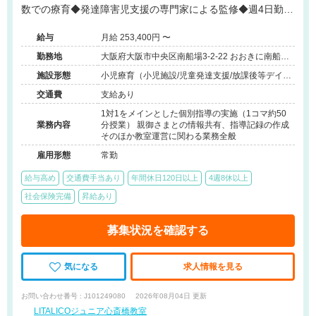
数での療育◆発達障害児支援の専門家による監修◆週4日勤務
相談可能◆キャリアアップ◆
給与
月給 253,400円 〜
勤務地
大阪府大阪市中央区南船場3-2-22 おおきに南船場
ビル903号室
施設形態
小児療育（小児施設/児童発達支援/放課後等デイサ
ービス）
交通費
支給あり
1対1をメインとした個別指導の実施（1コマ約50
業務内容
分授業） 親御さまとの情報共有、指導記録の作成
そのほか教室運営に関わる業務全般
雇用形態
常勤
給与高め
交通費手当あり
年間休日120日以上
4週8休以上
社会保険完備
昇給あり
募集状況を確認する
気になる
求人情報を見る
お問い合わせ番号 : J101249080
2026年08月04日 更新
LITALICOジュニア心斎橋教室