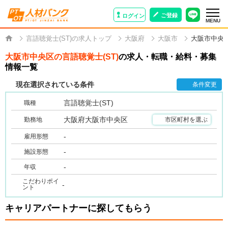
ご登録
ログイン
MENU
言語聴覚士(ST)の求人トップ
大阪府
大阪市
大阪市中央
大阪市中央区の言語聴覚士(ST)
の求人・転職・給料・募集
情報一覧
現在選択されている条件
条件変更
言語聴覚士(ST)
職種
大阪府大阪市中央区
勤務地
市区町村を選ぶ
-
雇用形態
-
施設形態
-
年収
こだわりポイ
-
ント
キャリアパートナーに探してもらう