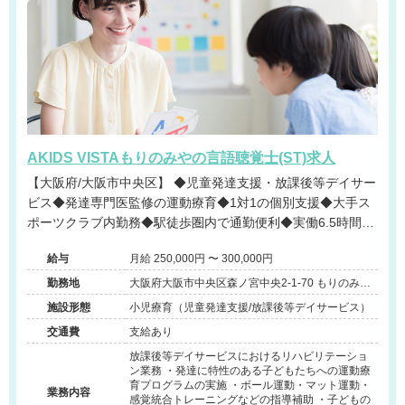
AKIDS VISTAもりのみやの言語聴覚士(ST)求人
【大阪府/大阪市中央区】 ◆児童発達支援・放課後等デイサー
ビス◆発達専門医監修の運動療育◆1対1の個別支援◆大手ス
ポーツクラブ内勤務◆駅徒歩圏内で通勤便利◆実働6.5時間◆
残業ほぼなし◆未経験の方も安心の研修体制◆社宅制度あり
給与
月給 250,000円 〜 300,000円
◆
勤務地
大阪府大阪市中央区森ノ宮中央2-1-70 もりのみや
キューズモールBASE内
施設形態
小児療育（児童発達支援/放課後等デイサービス）
交通費
支給あり
放課後等デイサービスにおけるリハビリテーショ
ン業務 ・発達に特性のある子どもたちへの運動療
育プログラムの実施 ・ボール運動・マット運動・
業務内容
感覚統合トレーニングなどの指導補助 ・子どもの