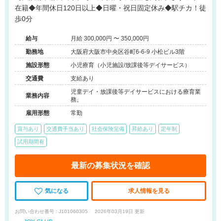
在籍◆年間休日120日以上◆日曜・祝日固定休み◆駅チカ！徒
歩0分
給与
月給 300,000円 〜 350,000円
勤務地
大阪府大阪市中央区谷町6-6-9 小松ビル3階
施設形態
小児療育（小児施設/放課後等デイサービス）
交通費
支給あり
児童デイ・放課後等デイサービスにおける療育業
業務内容
務。
雇用形態
常勤
賞与あり
交通費手当あり
社会保険完備
昇給あり
定年制
試用期間有
最新の募集状況を確認
気になる
求人情報を見る
お問い合わせ番号 : J101060305
2026年03月19日 更新