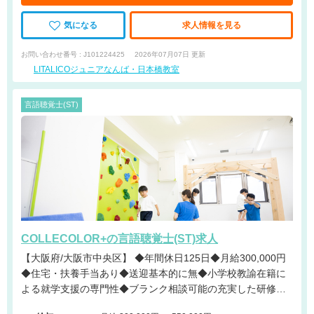
気になる
求人情報を見る
お問い合わせ番号 : J101224425
2026年07月07日 更新
LITALICOジュニアなんば・日本橋教室
言語聴覚士(ST)
COLLECOLOR+の言語聴覚士(ST)求人
【大阪府/大阪市中央区】 ◆年間休日125日◆月給300,000円
◆住宅・扶養手当あり◆送迎基本的に無◆小学校教諭在籍に
よる就学支援の専門性◆ブランク相談可能の充実した研修体
制◆産育休実績ありで子育てと両立しやすい環境です！