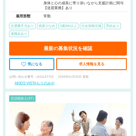
身体と心の成長に寄り添いながら支援計画に関与
【送迎業務】あり
雇用形態
常勤
交通費手当あり
残業少なめ
4週8休以上
社会保険完備
昇給あり
退職金あり
最新の募集状況を確認
気になる
求人情報を見る
お問い合わせ番号 : J101147702
2026年01月20日 更新
AKIDS VISTAもりのみや
言語聴覚士(ST)