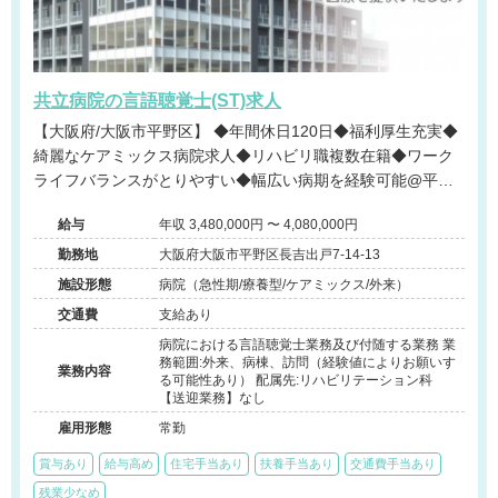
共立病院の言語聴覚士(ST)求人
【大阪府/大阪市平野区】 ◆年間休日120日◆福利厚生充実◆
綺麗なケアミックス病院求人◆リハビリ職複数在籍◆ワーク
ライフバランスがとりやすい◆幅広い病期を経験可能@平野
区
給与
年収 3,480,000円 〜 4,080,000円
勤務地
大阪府大阪市平野区長吉出戸7-14-13
施設形態
病院（急性期/療養型/ケアミックス/外来）
交通費
支給あり
病院における言語聴覚士業務及び付随する業務 業
務範囲:外来、病棟、訪問（経験値によりお願いす
業務内容
る可能性あり） 配属先:リハビリテーション科
【送迎業務】なし
雇用形態
常勤
賞与あり
給与高め
住宅手当あり
扶養手当あり
交通費手当あり
残業少なめ