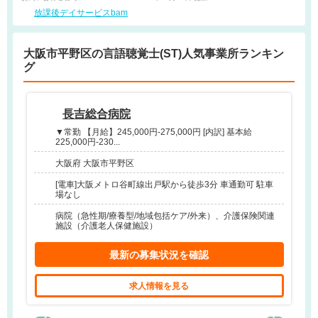
放課後デイサービスbam
大阪市平野区の言語聴覚士(ST)人気事業所ランキン
グ
長吉総合病院
▼常勤 【月給】245,000円-275,000円 [内訳] 基本給
225,000円-230...
大阪府 大阪市平野区
[電車]大阪メトロ谷町線出戸駅から徒歩3分 車通勤可 駐車
場なし
病院（急性期/療養型/地域包括ケア/外来）、介護保険関連
施設（介護老人保健施設）
最新の募集状況を確認
求人情報を見る