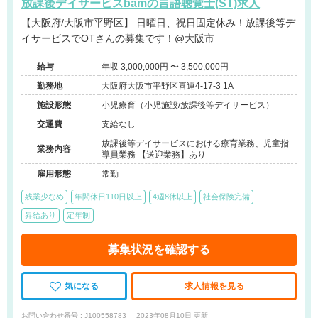
放課後デイサービスbamの言語聴覚士(ST)求人
【大阪府/大阪市平野区】 日曜日、祝日固定休み！放課後等デ
イサービスでOTさんの募集です！@大阪市
給与
年収 3,000,000円 〜 3,500,000円
勤務地
大阪府大阪市平野区喜連4-17-3 1A
施設形態
小児療育（小児施設/放課後等デイサービス）
交通費
支給なし
放課後等デイサービスにおける療育業務、児童指
業務内容
導員業務 【送迎業務】あり
雇用形態
常勤
残業少なめ
年間休日110日以上
4週8休以上
社会保険完備
昇給あり
定年制
募集状況を確認する
気になる
求人情報を見る
お問い合わせ番号 : J100558783
2023年08月10日 更新