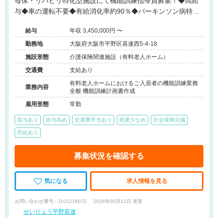
母体・リハビリ特化型施設にて機能訓練指導員募集！◆高給
与◆車の運転不要◆有給消化率約90％◆パーキンソン病特化
型◆近畿・関西エリアに多数施設展開する大手法人◆
給与
年収 3,450,000円 〜
勤務地
大阪府大阪市平野区喜連西5-4-18
施設形態
介護保険関連施設（有料老人ホーム）
交通費
支給あり
有料老人ホームにおけるご入居者の機能訓練業務
業務内容
全般 機能訓練計画書作成
雇用形態
常勤
賞与あり
給与高め
交通費手当あり
残業少なめ
社会保険完備
昇給あり
募集状況を確認する
気になる
求人情報を見る
お問い合わせ番号 : J101216072
2026年05月12日 更新
せいりょう平野喜連