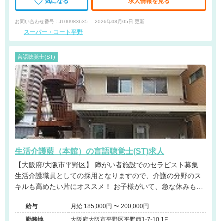
気になる
求人情報を見る
お問い合わせ番号 : J100983635
2026年08月05日 更新
スーパー・コート平野
言語聴覚士(ST)
生活介護藍（本館）の言語聴覚士(ST)求人
【大阪府/大阪市平野区】 障がい者施設でのセラピスト募集
生活介護職員としての採用となりますので、介護の分野のス
キルも高めたい片にオススメ！ お子様がいて、急な休みも取
れる環境ですので、是非お気軽にご応募ください。
給与
月給 185,000円 〜 200,000円
勤務地
大阪府大阪市平野区平野西1-7-10 1F