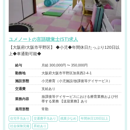
ユメノートの言語聴覚士(ST)求人
【大阪府/大阪市平野区】 ◆小児◆年間休日たっぷり120日以
上◆車通勤可能◆
給与
月給 300,000円 〜 350,000円
勤務地
大阪府大阪市平野区加美西2-4-1
施設形態
小児療育（小児施設/放課後等デイサービス）
交通費
支給あり
放課後等デイサービスにおける療育業務および付
業務内容
帯する業務 【送迎業務】あり
雇用形態
常勤
住宅手当あり
交通費手当あり
残業少なめ
年間休日120日以上
社会保険完備
昇給あり