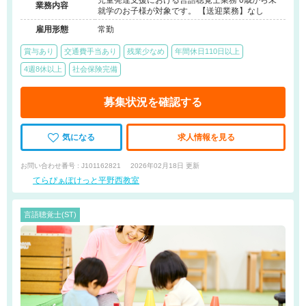
児童発達支援における言語聴覚士業務 0歳から未
業務内容
就学のお子様が対象です。 【送迎業務】なし
雇用形態
常勤
賞与あり
交通費手当あり
残業少なめ
年間休日110日以上
4週8休以上
社会保険完備
募集状況を確認する
気になる
求人情報を見る
お問い合わせ番号 : J101162821
2026年02月18日 更新
てらぴぁぽけっと平野西教室
言語聴覚士(ST)