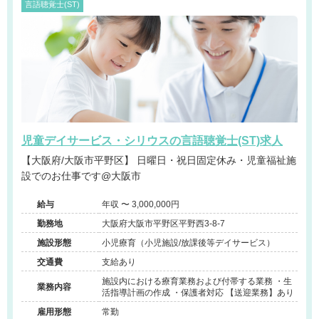
言語聴覚士(ST)
児童デイサービス・シリウスの言語聴覚士(ST)求人
【大阪府/大阪市平野区】 日曜日・祝日固定休み・児童福祉施
設でのお仕事です@大阪市
給与
年収 〜 3,000,000円
勤務地
大阪府大阪市平野区平野西3-8-7
施設形態
小児療育（小児施設/放課後等デイサービス）
交通費
支給あり
施設内における療育業務および付帯する業務 ・生
業務内容
活指導計画の作成 ・保護者対応 【送迎業務】あり
雇用形態
常勤