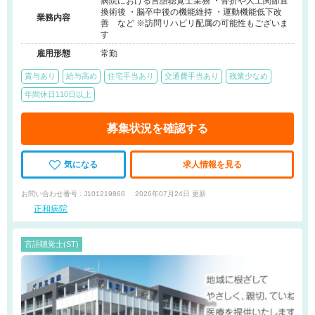
病院における言語聴覚士業務 ・骨折や人工関節置
換術後 ・脳卒中後の機能維持 ・運動機能低下改
業務内容
善 など ※訪問リハビリ配属の可能性もございま
す
雇用形態
常勤
賞与あり
給与高め
住宅手当あり
交通費手当あり
残業少なめ
年間休日110日以上
募集状況を確認する
気になる
求人情報を見る
お問い合わせ番号 : J101219866
2026年07月24日 更新
正和病院
言語聴覚士(ST)