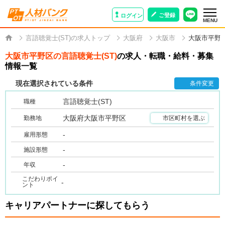
ご登録
ログイン
MENU
言語聴覚士(ST)の求人トップ
大阪府
大阪市
大阪市平野
大阪市平野区の言語聴覚士(ST)
の求人・転職・給料・募集
情報一覧
現在選択されている条件
条件変更
言語聴覚士(ST)
職種
大阪府大阪市平野区
勤務地
市区町村を選ぶ
-
雇用形態
-
施設形態
-
年収
こだわりポイ
-
ント
キャリアパートナーに探してもらう