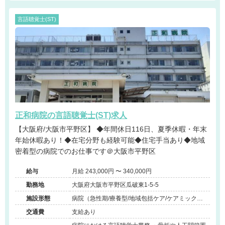
言語聴覚士(ST)
正和病院の言語聴覚士(ST)求人
【大阪府/大阪市平野区】 ◆年間休日116日、夏季休暇・年末
年始休暇あり！◆在宅分野も経験可能◆住宅手当あり◆地域
密着型の病院でのお仕事です＠大阪市平野区
給与
月給 243,000円 〜 340,000円
勤務地
大阪府大阪市平野区瓜破東1-5-5
施設形態
病院（急性期/療養型/地域包括ケア/ケアミック
ス）
交通費
支給あり