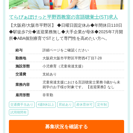
てらぴぁぽけっと平野西教室の言語聴覚士(ST)求人
【大阪府/大阪市平野区】 ◆日曜日固定休み◆年間休日110日
◆駅徒歩7分◆送迎業務無し◆大手企業が母体◆2025年7月開
所◆ABA個別療育でSTとして専門性を高めたい方へ。
給与
詳細ページをご確認ください
勤務地
大阪府大阪市平野区平野西4丁目7-28
施設形態
小児療育（児童発達支援）
交通費
支給あり
児童発達支援における言語聴覚士業務 0歳から未
業務内容
就学のお子様が対象です。 【送迎業務】なし
雇用形態
非常勤
交通費手当あり
4週8休以上
昇給あり
産休育休可
定年制
試用期間有
募集状況を確認する