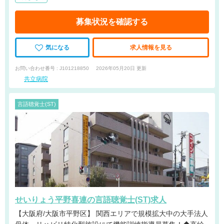
募集状況を確認する
気になる
求人情報を見る
お問い合わせ番号 : J101218850
2026年05月20日 更新
共立病院
言語聴覚士(ST)
せいりょう平野喜連の言語聴覚士(ST)求人
【大阪府/大阪市平野区】 関西エリアで規模拡大中の大手法人