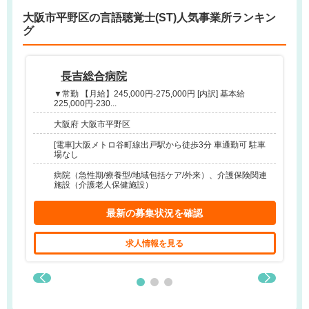
大阪市平野区の言語聴覚士(ST)人気事業所ランキン
グ
長吉総合病院
▼常勤 【月給】245,000円-275,000円 [内訳] 基本給
225,000円-230...
大阪府 大阪市平野区
[電車]大阪メトロ谷町線出戸駅から徒歩3分 車通勤可 駐車
場なし
病院（急性期/療養型/地域包括ケア/外来）、介護保険関連
施設（介護老人保健施設）
最新の募集状況を確認
求人情報を見る