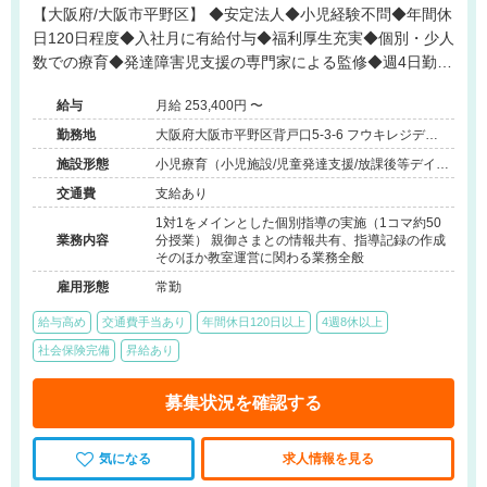
【大阪府/大阪市平野区】 ◆安定法人◆小児経験不問◆年間休
日120日程度◆入社月に有給付与◆福利厚生充実◆個別・少人
数での療育◆発達障害児支援の専門家による監修◆週4日勤務
相談可能◆キャリアアップ◆
給与
月給 253,400円 〜
勤務地
大阪府大阪市平野区背戸口5-3-6 フウキレジデン
ス平野101号室
施設形態
小児療育（小児施設/児童発達支援/放課後等デイサ
ービス）
交通費
支給あり
1対1をメインとした個別指導の実施（1コマ約50
業務内容
分授業） 親御さまとの情報共有、指導記録の作成
そのほか教室運営に関わる業務全般
雇用形態
常勤
給与高め
交通費手当あり
年間休日120日以上
4週8休以上
社会保険完備
昇給あり
募集状況を確認する
気になる
求人情報を見る