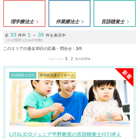
理学療法士
作業療法士
言語聴覚士
33
1
30
全
件中
～
件を表示中
(※公開求人のみの件数)
このエリアの過去30日の応募・問合せ：
1
件
1
2
次の30件
前の30件
言語聴覚士(ST)
採用担当者メッセージ
LITALICOジュニア平野教室の言語聴覚士(ST)求人