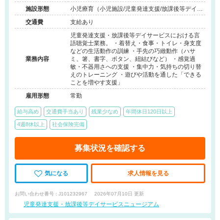
施設形態
小児療育（小児施設/児童発達支援/放課後等デイサ
ービス）
交通費
支給あり
児童発達支援・放課後等デイサービスにおける言
語聴覚士業務。 ・着替え・食事・トイレ・身支度
などの生活動作の訓練 ・手先の巧緻動作（ハサ
業務内容
ミ、箸、書字、ボタン、紐結びなど） ・感覚過
敏・不器用さへの支援 ・集中力・気持ちの切り替
えのトレーニング ・遊びや活動を通した「できる
ことを増やす支援」
雇用形態
常勤
給与高め
交通費手当あり
残業少なめ
年間休日120日以上
4週8休以上
社会保険完備
募集状況を確認する
気になる
求人情報を見る
お問い合わせ番号 : J101232967
2026年07月10日 更新
児童発達支援・放課後等デイサービスニュージアム