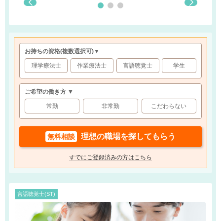
お持ちの資格
(複数選択可)
▼
理学療法士
作業療法士
言語聴覚士
学生
ご希望の働き方 ▼
常勤
非常勤
こだわらない
理想の職場を探してもらう
無料相談
すでにご登録済みの方はこちら
言語聴覚士(ST)