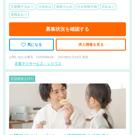
交通費手当あり
日祝休み
残業少なめ
社会保険完備
昇給あり
退職金あり
募集状況を確認する
気になる
求人情報を見る
お問い合わせ番号 : J100568628
2023年01月24日 更新
児童デイサービス・シリウス
言語聴覚士(ST)