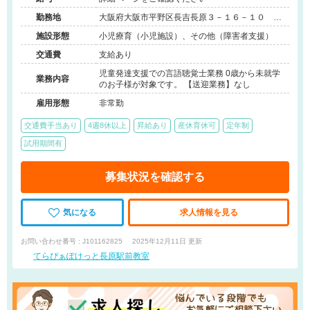
勤務地
大阪府大阪市平野区長吉長原３－１６－１０ ス
タシオン鴫２０２号室
施設形態
小児療育（小児施設）、その他（障害者支援）
交通費
支給あり
児童発達支援での言語聴覚士業務 0歳から未就学
業務内容
のお子様が対象です。 【送迎業務】なし
雇用形態
非常勤
交通費手当あり
4週8休以上
昇給あり
産休育休可
定年制
試用期間有
募集状況を確認する
気になる
求人情報を見る
お問い合わせ番号 : J101162825
2025年12月11日 更新
てらぴぁぽけっと長原駅前教室