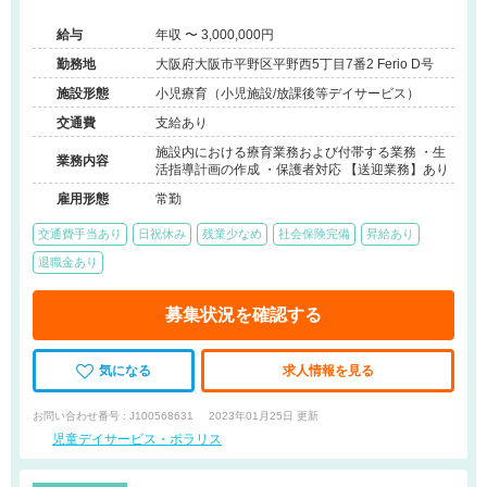
給与
年収 〜 3,000,000円
勤務地
大阪府大阪市平野区平野西5丁目7番2 Ferio D号
施設形態
小児療育（小児施設/放課後等デイサービス）
交通費
支給あり
施設内における療育業務および付帯する業務 ・生
業務内容
活指導計画の作成 ・保護者対応 【送迎業務】あり
雇用形態
常勤
交通費手当あり
日祝休み
残業少なめ
社会保険完備
昇給あり
退職金あり
募集状況を確認する
気になる
求人情報を見る
お問い合わせ番号 : J100568631
2023年01月25日 更新
児童デイサービス・ポラリス