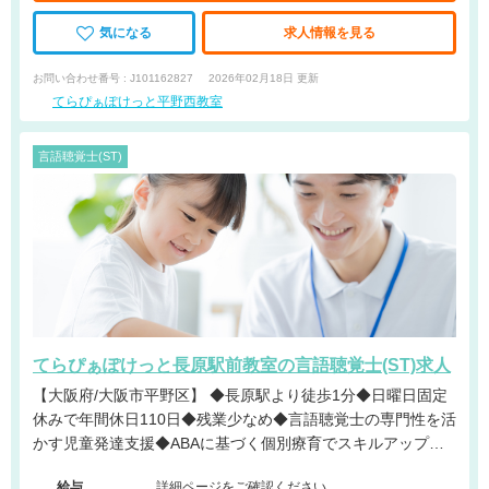
気になる
求人情報を見る
お問い合わせ番号 : J101162827
2026年02月18日 更新
てらぴぁぽけっと平野西教室
言語聴覚士(ST)
てらぴぁぽけっと長原駅前教室の言語聴覚士(ST)求人
【大阪府/大阪市平野区】 ◆長原駅より徒歩1分◆日曜日固定
休みで年間休日110日◆残業少なめ◆言語聴覚士の専門性を活
かす児童発達支援◆ABAに基づく個別療育でスキルアップ可
能◆チーム連携を重視する風通しの良い職場です。
給与
詳細ページをご確認ください