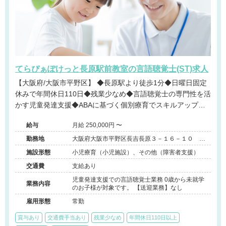
てらぴぁぽけっと長原駅前教室の言語聴覚士(ST)求人
【大阪府/大阪市平野区】 ◆長原駅より徒歩1分◆日曜日固定
休みで年間休日110日◆残業少なめ◆言語聴覚士の専門性を活
かす児童発達支援◆ABAに基づく個別療育でスキルアップ可
能◆チーム連携を重視する風通しの良い職場です。
給与
月給 250,000円 〜
勤務地
大阪府大阪市平野区長吉長原３－１６－１０ ス
タシオン鴫２０２号室
施設形態
小児療育（小児施設）、その他（障害者支援）
交通費
支給あり
児童発達支援での言語聴覚士業務 0歳から未就学
業務内容
のお子様が対象です。 【送迎業務】なし
雇用形態
常勤
賞与あり
交通費手当あり
残業少なめ
年間休日110日以上