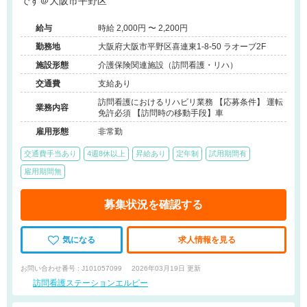
です＠大阪市平野区
給与
時給 2,000円 〜 2,200円
勤務地
大阪府大阪市平野区喜連東1-8-50 ラオーブ2F
施設形態
介護保険関連施設（訪問看護・リハ）
交通費
支給あり
訪問看護におけるリハビリ業務 【応募条件】 運転
業務内容
免許必須 【訪問時の移動手段】車
雇用形態
非常勤
交通費手当あり
4週8休以上
昇給あり
定年制
試用期間有
雇用期間無
募集状況を確認する
気になる
求人情報を見る
お問い合わせ番号 : J101057099
2026年03月19日 更新
訪問看護ステーションエルピー