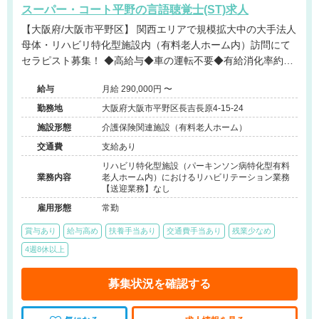
スーパー・コート平野の言語聴覚士(ST)求人
【大阪府/大阪市平野区】 関西エリアで規模拡大中の大手法人
母体・リハビリ特化型施設内（有料老人ホーム内）訪問にて
セラピスト募集！ ◆高給与◆車の運転不要◆有給消化率約
90％◆パーキンソン病特化型◆近畿・関西エリアに多数施設
給与
月給 290,000円 〜
展開する大手法人◆事業拡大に伴う増員募集
勤務地
大阪府大阪市平野区長吉長原4-15-24
施設形態
介護保険関連施設（有料老人ホーム）
交通費
支給あり
リハビリ特化型施設（パーキンソン病特化型有料
業務内容
老人ホーム内）におけるリハビリテーション業務
【送迎業務】なし
雇用形態
常勤
賞与あり
給与高め
扶養手当あり
交通費手当あり
残業少なめ
4週8休以上
募集状況を確認する