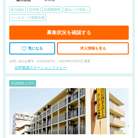
給与高め
定年制
試用期間有
駅orバス停近い
リハスタッフ複数在籍
募集状況を確認する
気になる
求人情報を見る
お問い合わせ番号 : J101048703
2025年07月22日 更新
訪問看護ステーションファニー
言語聴覚士(ST)