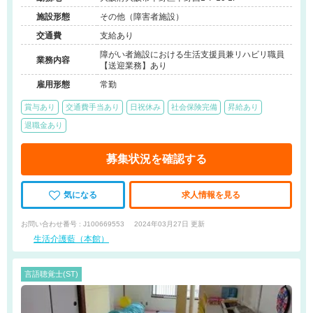
施設形態
その他（障害者施設）
交通費
支給あり
障がい者施設における生活支援員兼リハビリ職員
業務内容
【送迎業務】あり
雇用形態
常勤
賞与あり
交通費手当あり
日祝休み
社会保険完備
昇給あり
退職金あり
募集状況を確認する
気になる
求人情報を見る
お問い合わせ番号 : J100669553
2024年03月27日 更新
生活介護藍（本館）
言語聴覚士(ST)