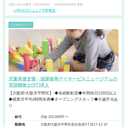
お問い合わせ番号 : J101249110
2026年08月04日 更新
LITALICOジュニア平野教室
言語聴覚士(ST)
児童発達支援・放課後等デイサービスニュージアムの
言語聴覚士(ST)求人
【大阪府/大阪市平野区】 ◆未経験歓迎◆年間休日130日以上
◆残業月平均3時間未満◆オープニングスタッフ◆引越手当あ
り
給与
月給 250,000円 〜
勤務地
大阪府大阪市平野区長吉長原3丁目17-12 1F