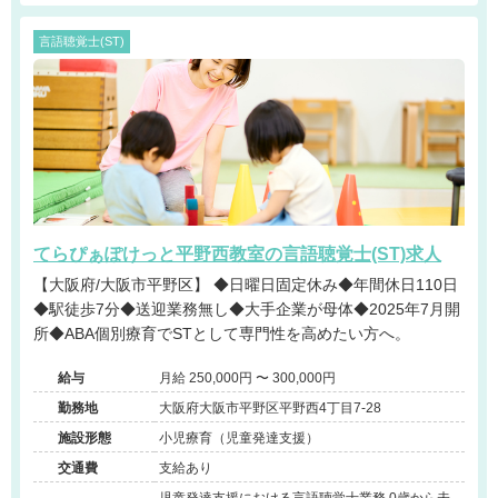
言語聴覚士(ST)
てらぴぁぽけっと平野西教室の言語聴覚士(ST)求人
【大阪府/大阪市平野区】 ◆日曜日固定休み◆年間休日110日
◆駅徒歩7分◆送迎業務無し◆大手企業が母体◆2025年7月開
所◆ABA個別療育でSTとして専門性を高めたい方へ。
給与
月給 250,000円 〜 300,000円
勤務地
大阪府大阪市平野区平野西4丁目7-28
施設形態
小児療育（児童発達支援）
交通費
支給あり