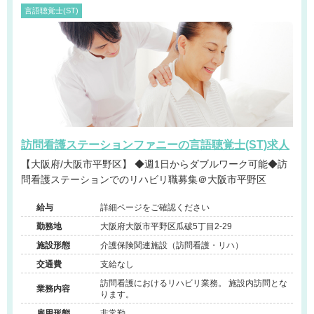
言語聴覚士(ST)
訪問看護ステーションファニーの言語聴覚士(ST)求人
【大阪府/大阪市平野区】 ◆週1日からダブルワーク可能◆訪
問看護ステーションでのリハビリ職募集＠大阪市平野区
給与
詳細ページをご確認ください
勤務地
大阪府大阪市平野区瓜破5丁目2-29
施設形態
介護保険関連施設（訪問看護・リハ）
交通費
支給なし
訪問看護におけるリハビリ業務。 施設内訪問とな
業務内容
ります。
雇用形態
非常勤