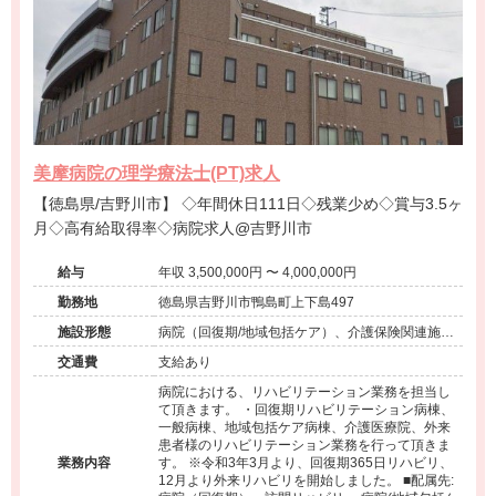
美摩病院の理学療法士(PT)求人
【徳島県/吉野川市】 ◇年間休日111日◇残業少め◇賞与3.5ヶ
月◇高有給取得率◇病院求人@吉野川市
給与
年収 3,500,000円 〜 4,000,000円
勤務地
徳島県吉野川市鴨島町上下島497
施設形態
病院（回復期/地域包括ケア）、介護保険関連施設
（デイサービス/訪問看護・リハ）
交通費
支給あり
病院における、リハビリテーション業務を担当し
て頂きます。 ・回復期リハビリテーション病棟、
一般病棟、地域包括ケア病棟、介護医療院、外来
患者様のリハビリテーション業務を行って頂きま
業務内容
す。 ※令和3年3月より、回復期365日リハビリ、
12月より外来リハビリを開始しました。 ■配属先: