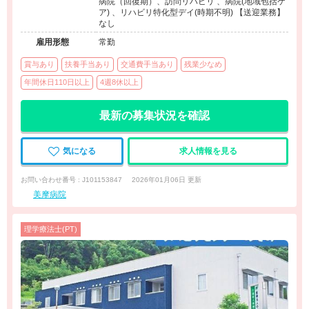
病院（回復期）、訪問リハビリ 、病院(地域包括ケ
ア) 、リハビリ特化型デイ(時期不明) 【送迎業務】
なし
雇用形態
常勤
賞与あり
扶養手当あり
交通費手当あり
残業少なめ
年間休日110日以上
4週8休以上
最新の募集状況を確認
気になる
求人情報を見る
お問い合わせ番号 : J101153847
2026年01月06日 更新
美摩病院
理学療法士(PT)