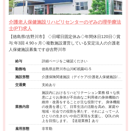
介護老人保健施設リハビリセンターのぞみの理学療法
士(PT)求人
【徳島県/吉野川市】 ◇日曜日固定休み◇年間休日120日◇賞
与:年3回 4.90ヶ月◇複数施設運営している安定法人の介護老
人保健施設募集です@吉野川市
給与
詳細ページをご確認ください
勤務地
徳島県吉野川市山川町祇園41-5
施設形態
介護保険関連施設（デイケア/介護老人保健施設/訪
問看護・リハ）
交通費
支給あり
施設内におけるリハビリテーション業務 様々な疾
患によりお身体が不自由なご利用者の身体機能の
維持・改善をすることが主な役割です。 身体機能
業務内容
の改善を通じて、日常生活の活動を高め、家庭や
地域・社会での役割を果たす、それによって一人
ひとりの生きがいや自己実現を支援し、QOLの向
上を目指します。 【送迎業務】あり
雇用形態
非常勤