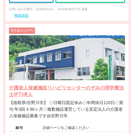
お問い合わせ番号 : J100642141
2024年08月27日 更新
鴨島病院
理学療法士(PT)
介護老人保健施設リハビリセンターのぞみの理学療法
士(PT)求人
【徳島県/吉野川市】 ◇日曜日固定休み◇年間休日120日◇賞
与:年3回 4.90ヶ月◇複数施設運営している安定法人の介護老
人保健施設募集です@吉野川市
給与
詳細ページをご確認ください