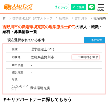
ご登録
ログイン
MENU
理学療法士(PT)の求人トップ
徳島県
吉野川市
職場環境
吉野川市の職場環境充実の理学療法士(PT)
の求人・転職・
給料・募集情報一覧
現在選択されている条件
条件変更
理学療法士(PT)
職種
徳島県吉野川市
勤務地
市区町村を選ぶ
-
雇用形態
-
施設形態
-
年収
こだわりポイ
職場環境充実
ント
キャリアパートナーに探してもらう