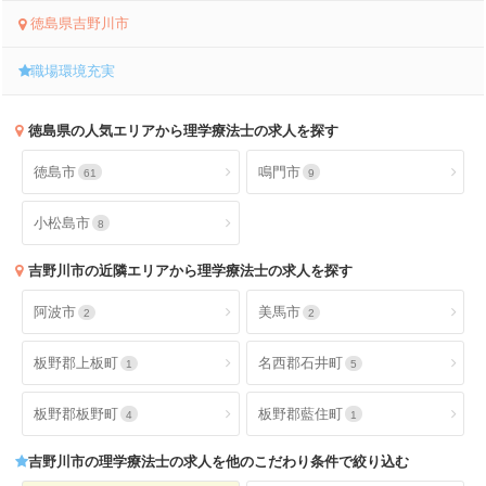
徳島県吉野川市
職場環境充実
徳島県
の人気エリアから理学療法士の求人を探す
徳島市
鳴門市
61
9
小松島市
8
吉野川市
の近隣エリアから理学療法士の求人を探す
阿波市
美馬市
2
2
板野郡上板町
名西郡石井町
1
5
板野郡板野町
板野郡藍住町
4
1
吉野川市
の理学療法士の求人を他のこだわり条件で絞り込む