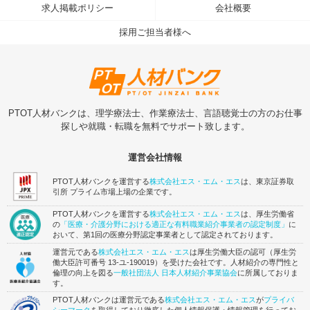
求人掲載ポリシー
会社概要
採用ご担当者様へ
PTOT人材バンクは、理学療法士、作業療法士、言語聴覚士の方のお仕事
探しや就職・転職を無料でサポート致します。
運営会社情報
PTOT人材バンクを運営する
株式会社エス・エム・エス
は、東京証券取
引所 プライム市場上場の企業です。
PTOT人材バンクを運営する
株式会社エス・エム・エス
は、厚生労働省
の
「医療・介護分野における適正な有料職業紹介事業者の認定制度」
に
おいて、第1回の医療分野認定事業者として認定されております。
運営元である
株式会社エス・エム・エス
は厚生労働大臣の認可（厚生労
働大臣許可番号 13-ユ-190019）を受けた会社です。人材紹介の専門性と
倫理の向上を図る
一般社団法人 日本人材紹介事業協会
に所属しておりま
す。
PTOT人材バンクは運営元である
株式会社エス・エム・エス
が
プライバ