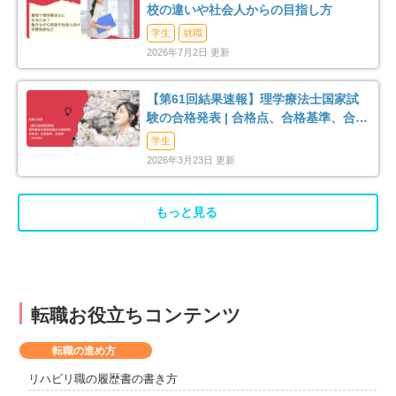
校の違いや社会人からの目指し方
学生
就職
2026年7月2日 更新
【第61回結果速報】理学療法士国家試
験の合格発表 | 合格点、合格基準、合格
率（2026年）
学生
2026年3月23日 更新
もっと見る
転職お役立ちコンテンツ
転職の進め方
リハビリ職の履歴書の書き方