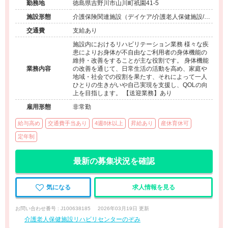
勤務地
徳島県吉野川市山川町祇園41-5
施設形態
介護保険関連施設（デイケア/介護老人保健施設/訪
問看護・リハ）
交通費
支給あり
施設内におけるリハビリテーション業務 様々な疾
患によりお身体が不自由なご利用者の身体機能の
維持・改善をすることが主な役割です。 身体機能
業務内容
の改善を通じて、日常生活の活動を高め、家庭や
地域・社会での役割を果たす、それによって一人
ひとりの生きがいや自己実現を支援し、QOLの向
上を目指します。 【送迎業務】あり
雇用形態
非常勤
給与高め
交通費手当あり
4週8休以上
昇給あり
産休育休可
定年制
最新の募集状況を確認
気になる
求人情報を見る
お問い合わせ番号 : J100638185
2026年03月19日 更新
介護老人保健施設リハビリセンターのぞみ