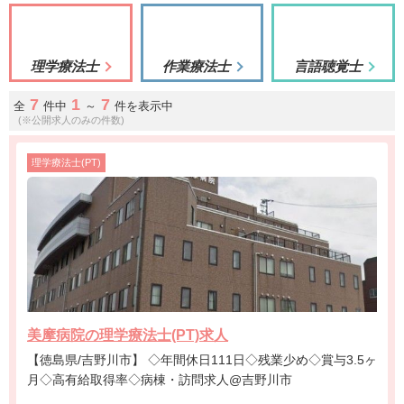
理学療法士
作業療法士
言語聴覚士
7
1
7
全
件中
～
件を表示中
(※公開求人のみの件数)
理学療法士(PT)
美摩病院の理学療法士(PT)求人
【徳島県/吉野川市】 ◇年間休日111日◇残業少め◇賞与3.5ヶ
月◇高有給取得率◇病棟・訪問求人@吉野川市