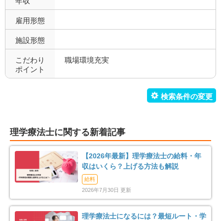
年収
寮あり
定年制
0
7
雇用形態
施設形態
試用期間有
雇用期間無
7
7
こだわり
職場環境充実
職場環境充実
幅広い経験
7
7
ポイント
未経験歓迎
教育充実
1
3
新卒可
駅orバス停近い
0
6
理学療法士に関する新着記事
車通勤可
転居のサポート充実
7
0
【2026年最新】理学療法士の給料・年
リハスタッフ複数在籍
経営が安定している
7
4
収はいくら？上げる方法も解説
給料
管理職募集
0
2026年7月30日 更新
理学療法士になるには？最短ルート・学