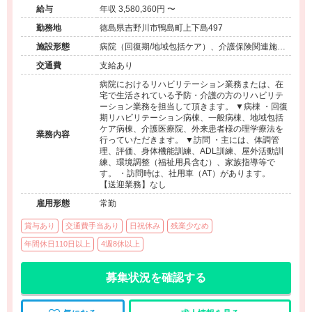
給与
年収 3,580,360円 〜
勤務地
徳島県吉野川市鴨島町上下島497
施設形態
病院（回復期/地域包括ケア）、介護保険関連施設
（デイサービス/訪問看護・リハ）
交通費
支給あり
病院におけるリハビリテーション業務または、在
宅で生活されている予防・介護の方のリハビリテ
ーション業務を担当して頂きます。 ▼病棟 ・回復
期リハビリテーション病棟、一般病棟、地域包括
ケア病棟、介護医療院、外来患者様の理学療法を
業務内容
行っていただきます。 ▼訪問 ・主には、体調管
理、評価、身体機能訓練、ADL訓練、屋外活動訓
練、環境調整（福祉用具含む）、家族指導等で
す。 ・訪問時は、社用車（AT）があります。
【送迎業務】なし
雇用形態
常勤
賞与あり
交通費手当あり
日祝休み
残業少なめ
年間休日110日以上
4週8休以上
募集状況を確認する