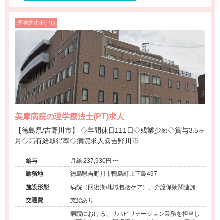
理学療法士(PT)
美摩病院の理学療法士(PT)求人
【徳島県/吉野川市】 ◇年間休日111日◇残業少め◇賞与3.5ヶ
月◇高有給取得率◇病院求人@吉野川市
給与
月給 237,930円 〜
勤務地
徳島県吉野川市鴨島町上下島497
施設形態
病院（回復期/地域包括ケア）、介護保険関連施設
（デイサービス/訪問看護・リハ）
交通費
支給あり
病院における、リハビリテーション業務を担当し