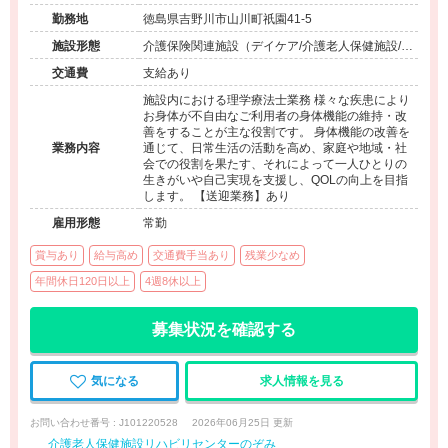
勤務地
徳島県吉野川市山川町祇園41-5
施設形態
介護保険関連施設（デイケア/介護老人保健施設/訪
問看護・リハ）
交通費
支給あり
施設内における理学療法士業務 様々な疾患により
お身体が不自由なご利用者の身体機能の維持・改
善をすることが主な役割です。 身体機能の改善を
業務内容
通じて、日常生活の活動を高め、家庭や地域・社
会での役割を果たす、それによって一人ひとりの
生きがいや自己実現を支援し、QOLの向上を目指
します。 【送迎業務】あり
雇用形態
常勤
賞与あり
給与高め
交通費手当あり
残業少なめ
年間休日120日以上
4週8休以上
募集状況を確認する
気になる
求人情報を見る
お問い合わせ番号 : J101220528
2026年06月25日 更新
介護老人保健施設リハビリセンターのぞみ