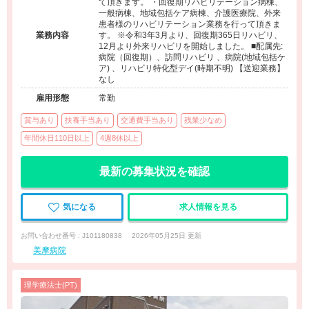
て頂きます。 ・回復期リハビリテーション病棟、
一般病棟、地域包括ケア病棟、介護医療院、外来
患者様のリハビリテーション業務を行って頂きま
業務内容
す。 ※令和3年3月より、回復期365日リハビリ、
12月より外来リハビリを開始しました。 ■配属先:
病院（回復期）、訪問リハビリ 、病院(地域包括ケ
ア) 、リハビリ特化型デイ(時期不明) 【送迎業務】
なし
雇用形態
常勤
賞与あり
扶養手当あり
交通費手当あり
残業少なめ
年間休日110日以上
4週8休以上
最新の募集状況を確認
気になる
求人情報を見る
お問い合わせ番号 : J101180838
2026年05月25日 更新
美摩病院
理学療法士(PT)