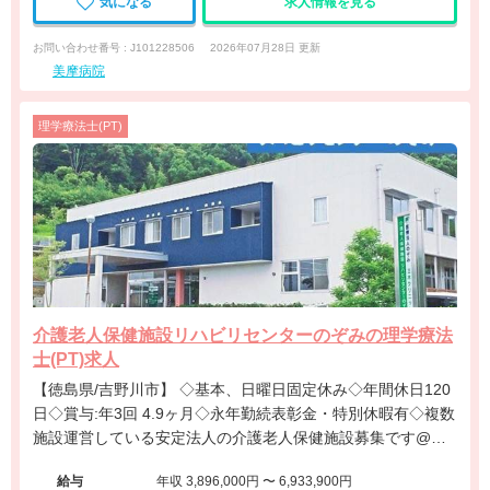
気になる
求人情報を見る
お問い合わせ番号 : J101228506
2026年07月28日 更新
美摩病院
理学療法士(PT)
介護老人保健施設リハビリセンターのぞみの理学療法
士(PT)求人
【徳島県/吉野川市】 ◇基本、日曜日固定休み◇年間休日120
日◇賞与:年3回 4.9ヶ月◇永年勤続表彰金・特別休暇有◇複数
施設運営している安定法人の介護老人保健施設募集です@吉
野川市
給与
年収 3,896,000円 〜 6,933,900円