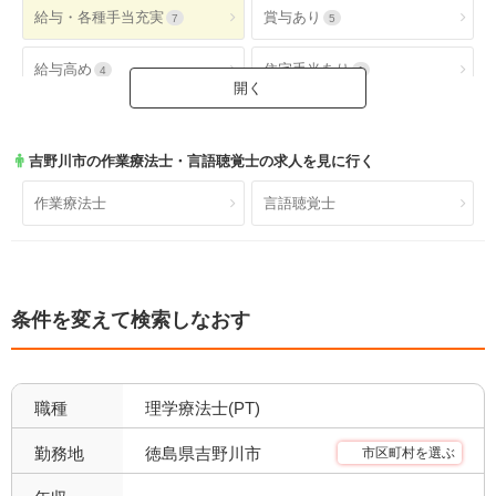
給与・各種手当充実
賞与あり
7
5
給与高め
住宅手当あり
4
1
扶養手当あり
交通費手当あり
2
7
吉野川市
の作業療法士・言語聴覚士の求人を見に行く
就業時間・休日が魅力
土日休み
7
0
作業療法士
言語聴覚士
日祝休み
土日祝休み
1
0
残業少なめ
年間休日110日以上
5
4
条件を変えて検索しなおす
年間休日120日以上
4週8休以上
1
7
福利厚生充実
社会保険完備
7
5
職種
理学療法士(PT)
昇給あり
退職金あり
7
4
徳島県吉野川市
勤務地
市区町村を選ぶ
託児所あり
産休育休可
3
7