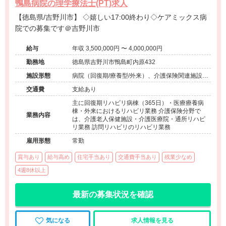
鴨島病院の理学療法士(PT)求人
【徳島県/吉野川市】 ◇嬉しい17:00終わり◇ケアミックス病
院での募集です＠吉野川市
給与
年収 3,500,000円 〜 4,000,000円
勤務地
徳島県吉野川市鴨島町内原432
施設形態
病院（回復期/療養型/外来）、介護保険関連施設
（デイケア/介護老人保健施設/ショートステイ/訪
交通費
支給あり
問看護・リハ）、その他（介護医療院）
主に回復期リハビリ病棟（365日）・医療療養病
棟・外来におけるリハビリ業務 介護保険分野で
業務内容
は、介護老人保健施設・介護医療院・通所リハビ
リ業務 訪問リハビリのリハビリ業務
雇用形態
常勤
賞与あり
給与高め
住宅手当あり
交通費手当あり
残業少なめ
4週8休以上
最新の募集状況を確認
気になる
求人情報を見る