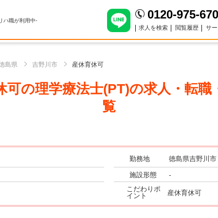
0120-975-67
のリハ職が利用中-
求人を検索
閲覧履歴
サー
徳島県
吉野川市
産休育休可
可の理学療法士(PT)
の求人・転職
覧
勤務地
徳島県吉野川市
施設形態
-
こだわりポ
産休育休可
イント