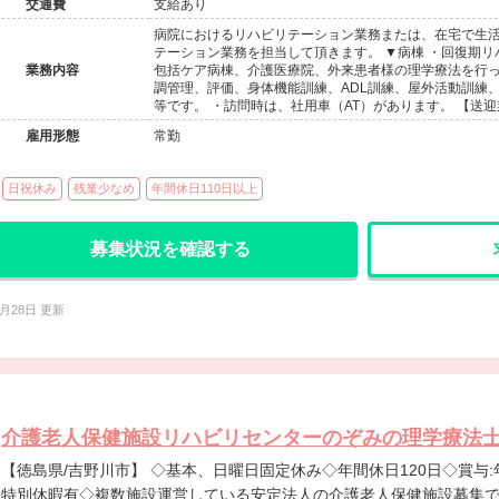
交通費
支給あり
病院におけるリハビリテーション業務または、在宅で生
テーション業務を担当して頂きます。 ▼病棟 ・回復期
業務内容
包括ケア病棟、介護医療院、外来患者様の理学療法を行っ
調管理、評価、身体機能訓練、ADL訓練、屋外活動訓練
等です。 ・訪問時は、社用車（AT）があります。 【送
雇用形態
常勤
日祝休み
残業少なめ
年間休日110日以上
募集状況を確認する
7月28日 更新
介護老人保健施設リハビリセンターのぞみの理学療法士(
【徳島県/吉野川市】 ◇基本、日曜日固定休み◇年間休日120日◇賞与:年3回 4.9ヶ月◇永年勤続表彰金・
特別休暇有◇複数施設運営している安定法人の介護老人保健施設募集