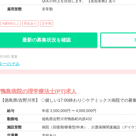
QOLの向上を目指します。 【送迎業務】あり
雇用形態
非常勤
4週8休以上
昇給あり
定年制
最新の募集状況を確認
3月19日 更新
ターのぞみ
鴨島病院の理学療法士(PT)求人
【徳島県/吉野川市】 ◇嬉しい17:00終わり◇ケアミックス病院
給与
年収 3,500,000円 〜 4,000,000円
勤務地
徳島県吉野川市鴨島町内原432
施設形態
病院（回復期/療養型/外来）、介護保険関連施設（デイケア
問看護・リハ）、その他（介護医療院）
交通費
支給あり