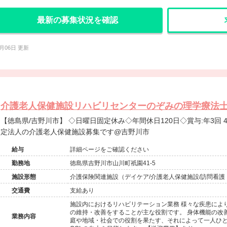
最新の募集状況を確認
1月06日 更新
介護老人保健施設リハビリセンターのぞみの理学療法士(
【徳島県/吉野川市】 ◇日曜日固定休み◇年間休日120日◇賞与:年3回 4.90ヶ月◇複数施設運営している安
定法人の介護老人保健施設募集です@吉野川市
給与
詳細ページをご確認ください
勤務地
徳島県吉野川市山川町祇園41-5
施設形態
介護保険関連施設（デイケア/介護老人保健施設/訪問看護
交通費
支給あり
施設内におけるリハビリテーション業務 様々な疾患によ
の維持・改善をすることが主な役割です。 身体機能の改
業務内容
庭や地域・社会での役割を果たす、それによって一人ひ