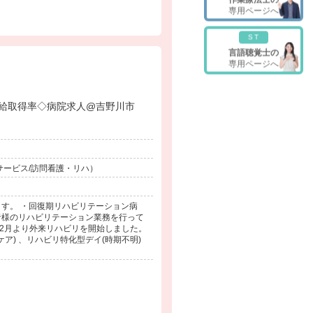
専用ページへ
ST
言語聴覚士の
専用ページへ
5ヶ月◇高有給取得率◇病院求人@吉野川市
サービス/訪問看護・リハ）
す。 ・回復期リハビリテーション病
者様のリハビリテーション業務を行って
12月より外来リハビリを開始しました。
ア) 、リハビリ特化型デイ(時期不明)