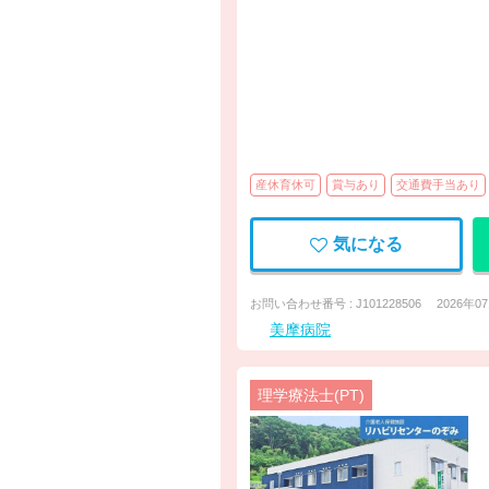
産休育休可
賞与あり
交通費手当あり
気になる
お問い合わせ番号 : J101228506
2026年0
美摩病院
理学療法士(PT)