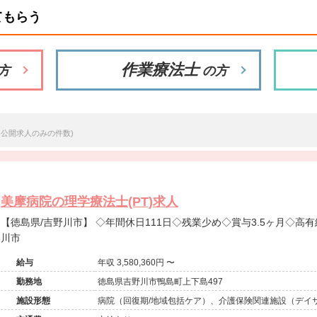
てもらう
作業療法士
方
の方
※公開求人のみの件数)
美摩病院の理学療法士(PT)求人
【徳島県/吉野川市】 ◇年間休日111日◇残業少め◇賞与3.5ヶ月◇高有給取得率◇病棟・訪問求人@吉野
川市
給与
年収 3,580,360円 〜
勤務地
徳島県吉野川市鴨島町上下島497
施設形態
病院（回復期/地域包括ケア）、介護保険関連施設（デイ