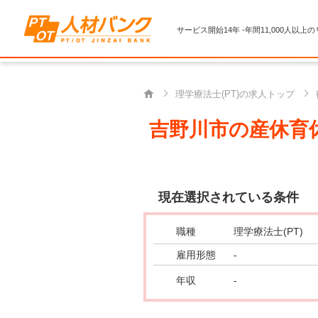
サービス開始14年 -年間11,000人以上
理学療法士(PT)の求人トップ
吉野川市の産休育休
現在選択されている条件
職種
理学療法士(PT)
雇用形態
-
年収
-