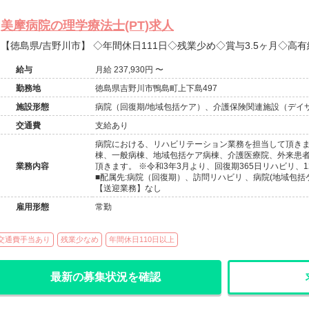
美摩病院の理学療法士(PT)求人
【徳島県/吉野川市】 ◇年間休日111日◇残業少め◇賞与3.
給与
月給 237,930円 〜
勤務地
徳島県吉野川市鴨島町上下島497
施設形態
病院（回復期/地域包括ケア）、介護保険関連施設（デイ
交通費
支給あり
病院における、リハビリテーション業務を担当して頂きま
棟、一般病棟、地域包括ケア病棟、介護医療院、外来患
業務内容
頂きます。 ※令和3年3月より、回復期365日リハビリ、
■配属先:病院（回復期）、訪問リハビリ 、病院(地域包括ケ
【送迎業務】なし
雇用形態
常勤
交通費手当あり
残業少なめ
年間休日110日以上
最新の募集状況を確認