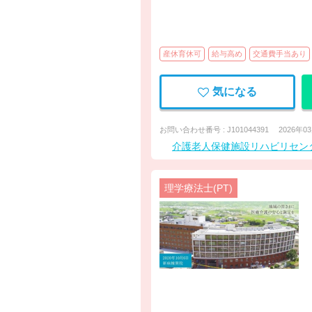
産休育休可
給与高め
交通費手当あり
気になる
お問い合わせ番号 : J101044391
2026年0
介護老人保健施設リハビリセン
理学療法士(PT)