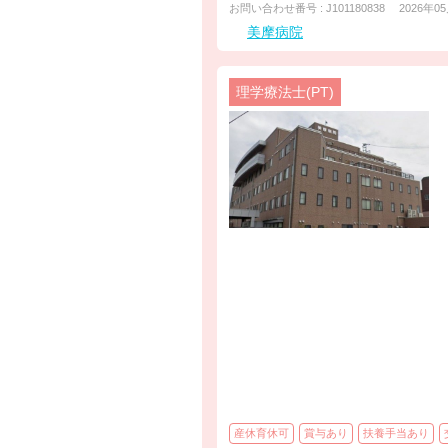
お問い合わせ番号 : J101180838
2026年0
美摩病院
理学療法士(PT)
産休育休可
賞与あり
扶養手当あり