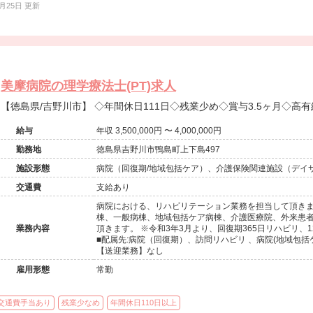
5月25日 更新
美摩病院の理学療法士(PT)求人
【徳島県/吉野川市】 ◇年間休日111日◇残業少め◇賞与3.
給与
年収 3,500,000円 〜 4,000,000円
勤務地
徳島県吉野川市鴨島町上下島497
施設形態
病院（回復期/地域包括ケア）、介護保険関連施設（デイ
交通費
支給あり
病院における、リハビリテーション業務を担当して頂きま
棟、一般病棟、地域包括ケア病棟、介護医療院、外来患
業務内容
頂きます。 ※令和3年3月より、回復期365日リハビリ、
■配属先:病院（回復期）、訪問リハビリ 、病院(地域包括ケ
【送迎業務】なし
雇用形態
常勤
交通費手当あり
残業少なめ
年間休日110日以上