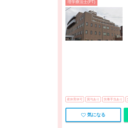
理学療法士(PT)
産休育休可
賞与あり
扶養手当あり
気になる