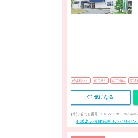
産休育休可
賞与あり
給与高め
交通
気になる
お問い合わせ番号 : J101220528
2026年0
介護老人保健施設リハビリセン