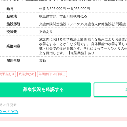
給与
年収 3,896,000円 〜 6,933,900円
勤務地
徳島県吉野川市山川町祇園41-5
施設形態
介護保険関連施設（デイケア/介護老人保健施設/訪問看護
交通費
支給あり
施設内における理学療法士業務 様々な疾患によりお身体
改善をすることが主な役割です。 身体機能の改善を通じ
業務内容
域・社会での役割を果たす、それによって一人ひとりの生
上を目指します。 【送迎業務】あり
雇用形態
常勤
費手当あり
残業少なめ
年間休日120日以上
募集状況を確認する
6月25日 更新
ターのぞみ