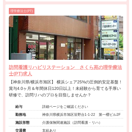
理学療法士(PT)
訪問看護リハビリステーション さくら苑の理学療法
士(PT)求人
【神奈川県/横浜市旭区】 横浜シェア25%の圧倒的安定基盤！
賞与4.0ヶ月＆年間休日120日以上！未経験から育てる手厚い
研修で、訪問リハのプロを目指しませんか？
給与
詳細ページをご確認ください
勤務地
神奈川県横浜市旭区笹野台1-1-22 第一櫻ビル2F
施設形態
介護保険関連施設（訪問看護・リハ）
交通費
支給あり