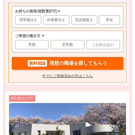
お持ちの資格
(複数選択可)
▼
理学療法士
作業療法士
言語聴覚士
学生
ご希望の働き方 ▼
常勤
非常勤
こだわらない
理想の職場を探してもらう
無料相談
すでにご登録済みの方はこちら
理学療法士(PT)