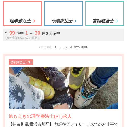
理学療法士
作業療法士
言語聴覚士
99
1
30
全
件中
～
件を表示中
(※公開求人のみの件数)
1
2
3
4
次の30件
前の30件
理学療法士(PT)
旭もえぎの理学療法士(PT)求人
【神奈川県/横浜市旭区】 放課後等デイサービスでのお仕事で