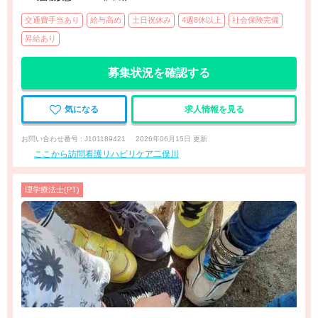
交通費手当あり
給与高め
土日祝休み
4週8休以上
社会保険完備
昇給あり
募集状況を確認する
気になる
求人情報を見る
お問い合わせ番号 : J101189421
2026年06月15日 更新
ここから訪問看護リハビリケア二俣川
理学療法士(PT)