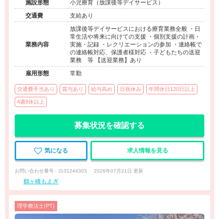
施設形態
小児療育（放課後等デイサービス）
交通費
支給あり
放課後等デイサービスにおける療育業務全般 ・日
常生活や将来に向けての支援 ・個別支援の計画・
業務内容
実施・記録 ・レクリエーションの参加 ・連絡帳で
の連絡帳対応、保護者様対応 ・子どもたちの送迎
業務 等 【送迎業務】あり
雇用形態
常勤
交通費手当あり
賞与あり
給与高め
日祝休み
年間休日120日以上
4週8休以上
募集状況を確認する
気になる
求人情報を見る
お問い合わせ番号 : J101244303
2026年07月21日 更新
鶴ヶ峰もえぎ
理学療法士(PT)