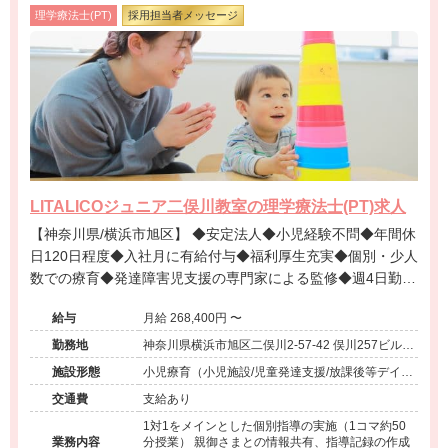
理学療法士(PT)
採用担当者メッセージ
LITALICOジュニア二俣川教室の理学療法士(PT)求人
【神奈川県/横浜市旭区】 ◆安定法人◆小児経験不問◆年間休
日120日程度◆入社月に有給付与◆福利厚生充実◆個別・少人
数での療育◆発達障害児支援の専門家による監修◆週4日勤務
相談可能◆キャリアアップ◆
給与
月給 268,400円 〜
勤務地
神奈川県横浜市旭区二俣川2-57-42 俣川257ビル3
階
施設形態
小児療育（小児施設/児童発達支援/放課後等デイサ
ービス）
交通費
支給あり
1対1をメインとした個別指導の実施（1コマ約50
業務内容
分授業） 親御さまとの情報共有、指導記録の作成