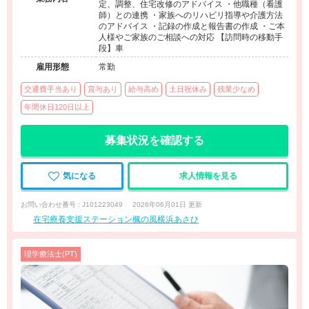
定、調整、住宅改修のアドバイス ・他職種（看護
師）との連携 ・家族へのリハビリ指導や介護方法
のアドバイス ・記録の作成と報告書の作成 ・ご本
人様やご家族のご相談への対応 【訪問時の移動手
段】車
雇用形態
常勤
交通費手当あり
賞与あり
給与高め
土日祝休み
残業少なめ
年間休日120日以上
募集状況を確認する
気になる
求人情報を見る
お問い合わせ番号 : J101223049
2026年06月01日 更新
在宅療養支援ステーション楓の風横浜あさひ
理学療法士(PT)