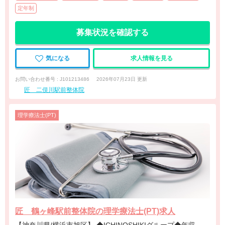
定年制
募集状況を確認する
気になる
求人情報を見る
お問い合わせ番号 : J101213486
2026年07月23日 更新
匠 二俣川駅前整体院
理学療法士(PT)
匠 鶴ヶ峰駅前整体院の理学療法士(PT)求人