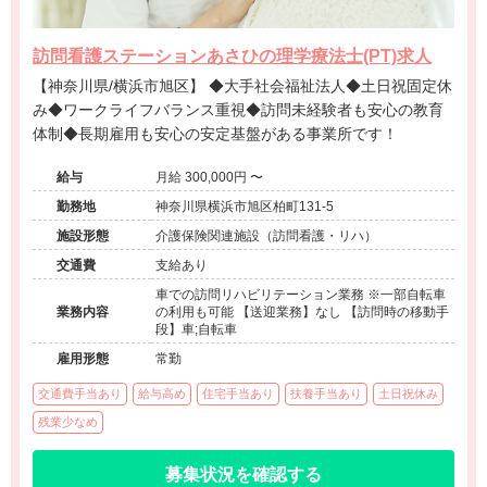
訪問看護ステーションあさひの理学療法士(PT)求人
【神奈川県/横浜市旭区】 ◆大手社会福祉法人◆土日祝固定休
み◆ワークライフバランス重視◆訪問未経験者も安心の教育
体制◆長期雇用も安心の安定基盤がある事業所です！
給与
月給 300,000円 〜
勤務地
神奈川県横浜市旭区柏町131-5
施設形態
介護保険関連施設（訪問看護・リハ）
交通費
支給あり
車での訪問リハビリテーション業務 ※一部自転車
業務内容
の利用も可能 【送迎業務】なし 【訪問時の移動手
段】車;自転車
雇用形態
常勤
交通費手当あり
給与高め
住宅手当あり
扶養手当あり
土日祝休み
残業少なめ
募集状況を確認する