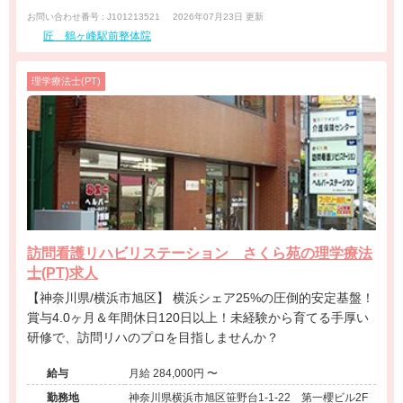
お問い合わせ番号 : J101213521
2026年07月23日 更新
匠 鶴ヶ峰駅前整体院
理学療法士(PT)
訪問看護リハビリステーション さくら苑の理学療法
士(PT)求人
【神奈川県/横浜市旭区】 横浜シェア25%の圧倒的安定基盤！
賞与4.0ヶ月＆年間休日120日以上！未経験から育てる手厚い
研修で、訪問リハのプロを目指しませんか？
給与
月給 284,000円 〜
勤務地
神奈川県横浜市旭区笹野台1-1-22 第一櫻ビル2F