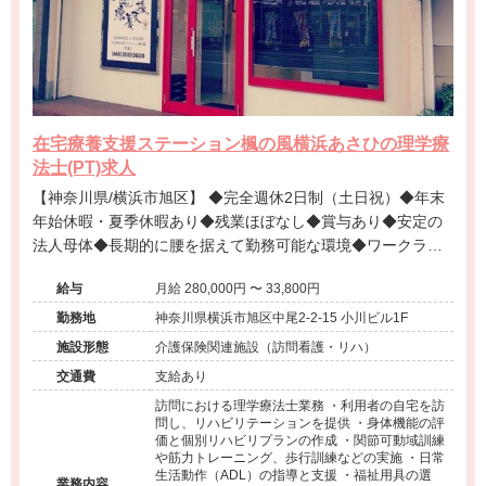
在宅療養支援ステーション楓の風横浜あさひの理学療
法士(PT)求人
【神奈川県/横浜市旭区】 ◆完全週休2日制（土日祝）◆年末
年始休暇・夏季休暇あり◆残業ほぼなし◆賞与あり◆安定の
法人母体◆長期的に腰を据えて勤務可能な環境◆ワークライ
フバランス良好◆
給与
月給 280,000円 〜 33,800円
勤務地
神奈川県横浜市旭区中尾2-2-15 小川ビル1F
施設形態
介護保険関連施設（訪問看護・リハ）
交通費
支給あり
訪問における理学療法士業務 ・利用者の自宅を訪
問し、リハビリテーションを提供 ・身体機能の評
価と個別リハビリプランの作成 ・関節可動域訓練
や筋力トレーニング、歩行訓練などの実施 ・日常
生活動作（ADL）の指導と支援 ・福祉用具の選
業務内容