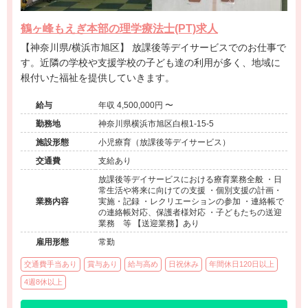
鶴ヶ峰もえぎ本部の理学療法士(PT)求人
【神奈川県/横浜市旭区】 放課後等デイサービスでのお仕事で
す。近隣の学校や支援学校の子ども達の利用が多く、地域に
根付いた福祉を提供していきます。
給与
年収 4,500,000円 〜
勤務地
神奈川県横浜市旭区白根1-15-5
施設形態
小児療育（放課後等デイサービス）
交通費
支給あり
放課後等デイサービスにおける療育業務全般 ・日
常生活や将来に向けての支援 ・個別支援の計画・
業務内容
実施・記録 ・レクリエーションの参加 ・連絡帳で
の連絡帳対応、保護者様対応 ・子どもたちの送迎
業務 等 【送迎業務】あり
雇用形態
常勤
交通費手当あり
賞与あり
給与高め
日祝休み
年間休日120日以上
4週8休以上