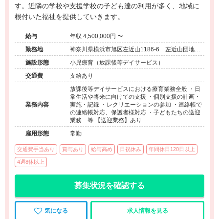
す。近隣の学校や支援学校の子ども達の利用が多く、地域に
根付いた福祉を提供していきます。
給与
年収 4,500,000円 〜
勤務地
神奈川県横浜市旭区左近山1186-6 左近山団地7-
11-105
施設形態
小児療育（放課後等デイサービス）
交通費
支給あり
放課後等デイサービスにおける療育業務全般 ・日
常生活や将来に向けての支援 ・個別支援の計画・
業務内容
実施・記録 ・レクリエーションの参加 ・連絡帳で
の連絡帳対応、保護者様対応 ・子どもたちの送迎
業務 等 【送迎業務】あり
雇用形態
常勤
交通費手当あり
賞与あり
給与高め
日祝休み
年間休日120日以上
4週8休以上
募集状況を確認する
気になる
求人情報を見る