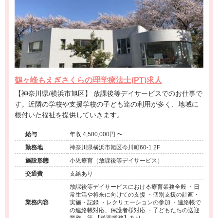
鶴ヶ峰もえぎさくらの理学療法士(PT)求人
【神奈川県/横浜市旭区】 放課後等デイサービスでのお仕事で
す。近隣の学校や支援学校の子ども達の利用が多く、地域に
根付いた福祉を提供していきます。
給与
年収 4,500,000円 〜
勤務地
神奈川県横浜市旭区今川町60-1 2F
施設形態
小児療育（放課後等デイサービス）
交通費
支給あり
放課後等デイサービスにおける療育業務全般 ・日
常生活や将来に向けての支援 ・個別支援の計画・
業務内容
実施・記録 ・レクリエーションの参加 ・連絡帳で
の連絡帳対応、保護者様対応 ・子どもたちの送迎