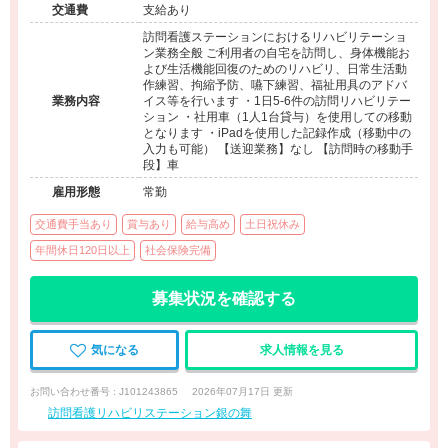
交通費
支給あり
訪問看護ステーションにおけるリハビリテーショ
ン業務全般 ご利用者の自宅を訪問し、身体機能お
よび生活機能回復のためのリハビリ、日常生活動
作練習、拘縮予防、嚥下練習、福祉用具のアドバ
業務内容
イス等を行います ・1日5-6件の訪問リハビリテー
ション ・社用車（1人1台貸与）を使用しての移動
となります ・iPadを使用した記録作成（移動中の
入力も可能） 【送迎業務】なし 【訪問時の移動手
段】車
雇用形態
常勤
交通費手当あり
賞与あり
給与高め
土日祝休み
年間休日120日以上
社会保険完備
募集状況を確認する
気になる
求人情報を見る
お問い合わせ番号 : J101243865
2026年07月17日 更新
訪問看護リハビリステーション銀の舞