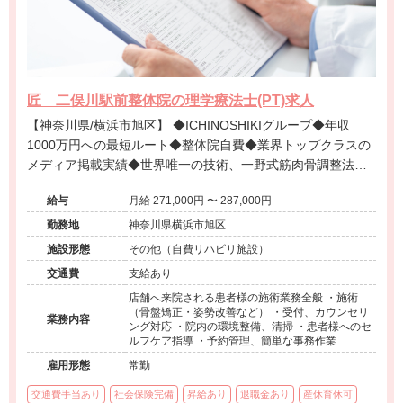
匠 二俣川駅前整体院の理学療法士(PT)求人
【神奈川県/横浜市旭区】 ◆ICHINOSHIKIグループ◆年収
1000万円への最短ルート◆整体院自費◆業界トップクラスの
メディア掲載実績◆世界唯一の技術、一野式筋肉骨調整法◆
月12回の充実した研修制度◆営業時間内の研修で安心◆イン
給与
月給 271,000円 〜 287,000円
センティブ制度あり◆独立開業支援あり◆海外展開も視野に
入れた成長企業でプロフェッショナルを目指せる環境です。
勤務地
神奈川県横浜市旭区
施設形態
その他（自費リハビリ施設）
交通費
支給あり
店舗へ来院される患者様の施術業務全般 ・施術
（骨盤矯正・姿勢改善など） ・受付、カウンセリ
業務内容
ング対応 ・院内の環境整備、清掃 ・患者様へのセ
ルフケア指導 ・予約管理、簡単な事務作業
雇用形態
常勤
交通費手当あり
社会保険完備
昇給あり
退職金あり
産休育休可