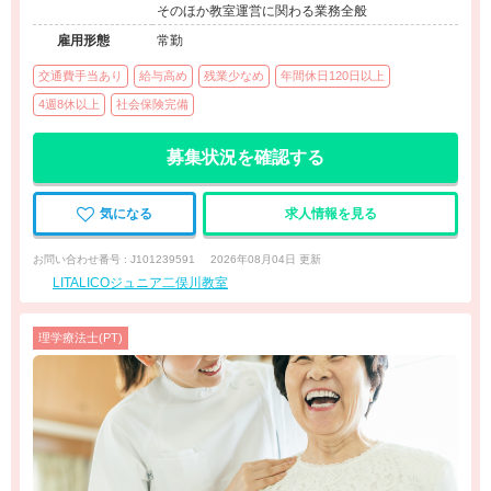
そのほか教室運営に関わる業務全般
雇用形態
常勤
交通費手当あり
給与高め
残業少なめ
年間休日120日以上
4週8休以上
社会保険完備
募集状況を確認する
気になる
求人情報を見る
お問い合わせ番号 : J101239591
2026年08月04日 更新
LITALICOジュニア二俣川教室
理学療法士(PT)