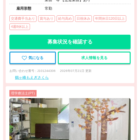
業務 等 【送迎業務】あり
雇用形態
常勤
交通費手当あり
賞与あり
給与高め
日祝休み
年間休日120日以上
4週8休以上
募集状況を確認する
気になる
求人情報を見る
お問い合わせ番号 : J101244306
2026年07月21日 更新
鶴ヶ峰もえぎさくら
理学療法士(PT)