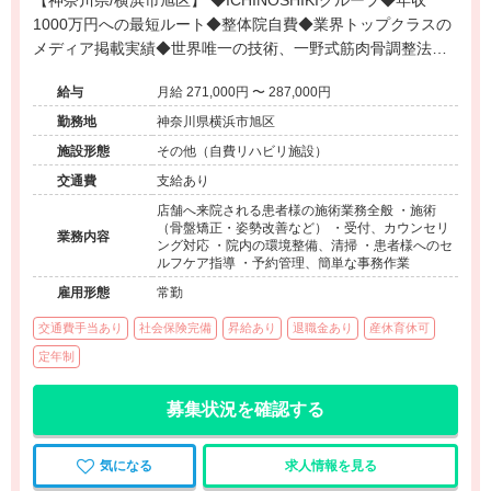
【神奈川県/横浜市旭区】 ◆ICHINOSHIKIグループ◆年収
1000万円への最短ルート◆整体院自費◆業界トップクラスの
メディア掲載実績◆世界唯一の技術、一野式筋肉骨調整法◆
月12回の充実した研修制度◆営業時間内の研修で安心◆イン
給与
月給 271,000円 〜 287,000円
センティブ制度あり◆独立開業支援あり◆海外展開も視野に
入れた成長企業でプロフェッショナルを目指せる環境です。
勤務地
神奈川県横浜市旭区
施設形態
その他（自費リハビリ施設）
交通費
支給あり
店舗へ来院される患者様の施術業務全般 ・施術
（骨盤矯正・姿勢改善など） ・受付、カウンセリ
業務内容
ング対応 ・院内の環境整備、清掃 ・患者様へのセ
ルフケア指導 ・予約管理、簡単な事務作業
雇用形態
常勤
交通費手当あり
社会保険完備
昇給あり
退職金あり
産休育休可
定年制
募集状況を確認する
気になる
求人情報を見る