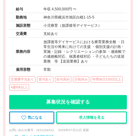
給与
年収 4,500,000円 〜
勤務地
神奈川県横浜市旭区白根1-15-5
施設形態
小児療育（放課後等デイサービス）
交通費
支給あり
放課後等デイサービスにおける療育業務全般 ・日
常生活や将来に向けての支援 ・個別支援の計画・
業務内容
実施・記録 ・レクリエーションの参加 ・連絡帳で
の連絡帳対応、保護者様対応 ・子どもたちの送迎
業務 等 【送迎業務】あり
雇用形態
常勤
交通費手当あり
賞与あり
給与高め
日祝休み
年間休日120日以上
4週8休以上
募集状況を確認する
気になる
求人情報を見る
お問い合わせ番号 : J101244312
2026年07月21日 更新