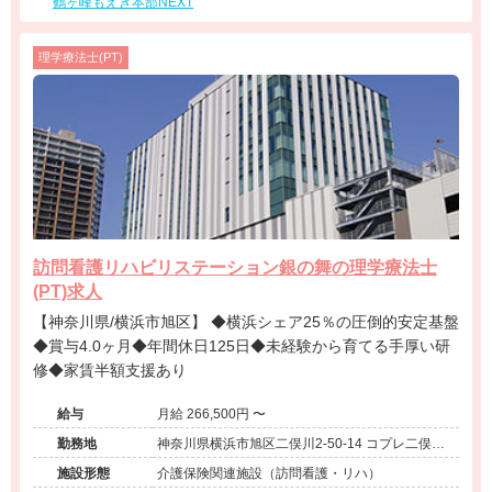
鶴ヶ峰もえぎ本部NEXT
理学療法士(PT)
訪問看護リハビリステーション銀の舞の理学療法士
(PT)求人
【神奈川県/横浜市旭区】 ◆横浜シェア25％の圧倒的安定基盤
◆賞与4.0ヶ月◆年間休日125日◆未経験から育てる手厚い研
修◆家賃半額支援あり
給与
月給 266,500円 〜
勤務地
神奈川県横浜市旭区二俣川2-50-14 コプレ二俣川
オフィス905
施設形態
介護保険関連施設（訪問看護・リハ）