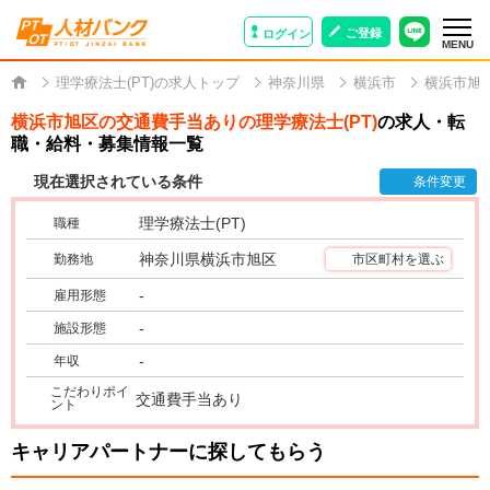
ご登録
ログイン
MENU
理学療法士(PT)の求人トップ
神奈川県
横浜市
横浜市旭
横浜市旭区の交通費手当ありの理学療法士(PT)
の求人・転
職・給料・募集情報一覧
現在選択されている条件
条件変更
理学療法士(PT)
職種
神奈川県横浜市旭区
勤務地
市区町村を選ぶ
-
雇用形態
-
施設形態
-
年収
こだわりポイ
交通費手当あり
ント
キャリアパートナーに探してもらう