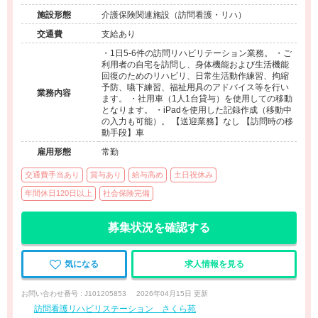
施設形態
介護保険関連施設（訪問看護・リハ）
交通費
支給あり
・1日5-6件の訪問リハビリテーション業務。 ・ご
利用者の自宅を訪問し、身体機能および生活機能
回復のためのリハビリ、日常生活動作練習、拘縮
予防、嚥下練習、福祉用具のアドバイス等を行い
業務内容
ます。 ・社用車（1人1台貸与）を使用しての移動
となります。 ・iPadを使用した記録作成（移動中
の入力も可能）。 【送迎業務】なし 【訪問時の移
動手段】車
雇用形態
常勤
交通費手当あり
賞与あり
給与高め
土日祝休み
年間休日120日以上
社会保険完備
募集状況を確認する
気になる
求人情報を見る
お問い合わせ番号 : J101205853
2026年04月15日 更新
訪問看護リハビリステーション さくら苑