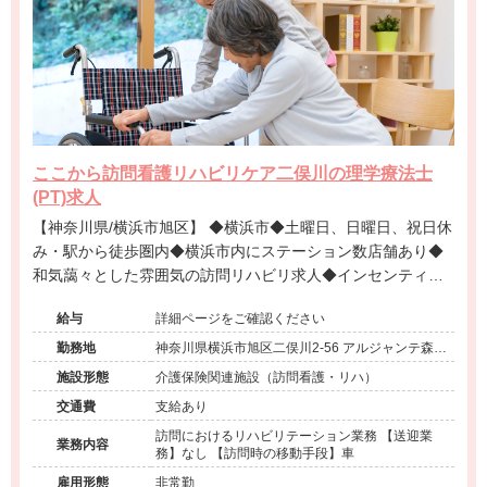
ここから訪問看護リハビリケア二俣川の理学療法士
(PT)求人
【神奈川県/横浜市旭区】 ◆横浜市◆土曜日、日曜日、祝日休
み・駅から徒歩圏内◆横浜市内にステーション数店舗あり◆
和気藹々とした雰囲気の訪問リハビリ求人◆インセンティブ
制導入しており、高年収相談可能◆
給与
詳細ページをご確認ください
勤務地
神奈川県横浜市旭区二俣川2-56 アルジャンテ森
403
施設形態
介護保険関連施設（訪問看護・リハ）
交通費
支給あり
訪問におけるリハビリテーション業務 【送迎業
業務内容
務】なし 【訪問時の移動手段】車
雇用形態
非常勤