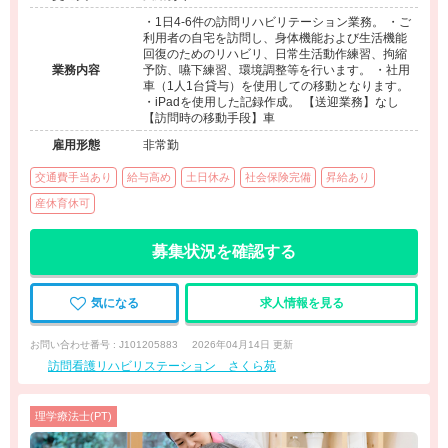
・1日4-6件の訪問リハビリテーション業務。 ・ご
利用者の自宅を訪問し、身体機能および生活機能
回復のためのリハビリ、日常生活動作練習、拘縮
業務内容
予防、嚥下練習、環境調整等を行います。 ・社用
車（1人1台貸与）を使用しての移動となります。
・iPadを使用した記録作成。 【送迎業務】なし
【訪問時の移動手段】車
雇用形態
非常勤
交通費手当あり
給与高め
土日休み
社会保険完備
昇給あり
産休育休可
募集状況を確認する
気になる
求人情報を見る
お問い合わせ番号 : J101205883
2026年04月14日 更新
訪問看護リハビリステーション さくら苑
理学療法士(PT)