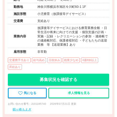
勤務地
神奈川県横浜市旭区今川町60-1 1F
施設形態
小児療育（放課後等デイサービス）
交通費
支給あり
放課後等デイサービスにおける療育業務全般 ・日
常生活や将来に向けての支援 ・個別支援の計画・
業務内容
実施・記録 ・レクリエーションの参加 ・連絡帳で
の連絡帳対応、保護者様対応 ・子どもたちの送迎
業務 等 【送迎業務】あり
雇用形態
非常勤
交通費手当あり
給与高め
日祝休み
残業少なめ
4週8休以上
昇給あり
募集状況を確認する
気になる
求人情報を見る
お問い合わせ番号 : J101185740
2026年07月21日 更新
鶴ヶ峰もえぎ