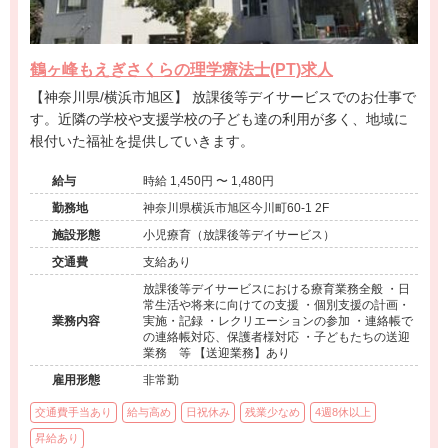
鶴ヶ峰もえぎさくらの理学療法士(PT)求人
【神奈川県/横浜市旭区】 放課後等デイサービスでのお仕事で
す。近隣の学校や支援学校の子ども達の利用が多く、地域に
根付いた福祉を提供していきます。
給与
時給 1,450円 〜 1,480円
勤務地
神奈川県横浜市旭区今川町60-1 2F
施設形態
小児療育（放課後等デイサービス）
交通費
支給あり
放課後等デイサービスにおける療育業務全般 ・日
常生活や将来に向けての支援 ・個別支援の計画・
業務内容
実施・記録 ・レクリエーションの参加 ・連絡帳で
の連絡帳対応、保護者様対応 ・子どもたちの送迎
業務 等 【送迎業務】あり
雇用形態
非常勤
交通費手当あり
給与高め
日祝休み
残業少なめ
4週8休以上
昇給あり