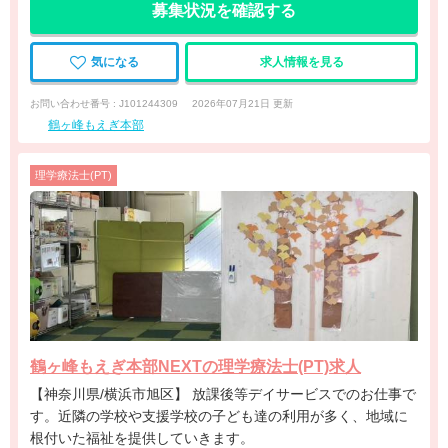
募集状況を確認する
気になる
求人情報を見る
お問い合わせ番号 : J101244309
2026年07月21日 更新
鶴ヶ峰もえぎ本部
理学療法士(PT)
鶴ヶ峰もえぎ本部NEXTの理学療法士(PT)求人
【神奈川県/横浜市旭区】 放課後等デイサービスでのお仕事で
す。近隣の学校や支援学校の子ども達の利用が多く、地域に
根付いた福祉を提供していきます。