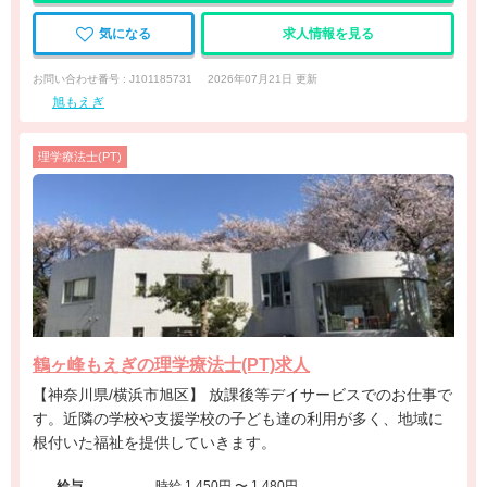
気になる
求人情報を見る
お問い合わせ番号 : J101185731
2026年07月21日 更新
旭もえぎ
理学療法士(PT)
鶴ヶ峰もえぎの理学療法士(PT)求人
【神奈川県/横浜市旭区】 放課後等デイサービスでのお仕事で
す。近隣の学校や支援学校の子ども達の利用が多く、地域に
根付いた福祉を提供していきます。
給与
時給 1,450円 〜 1,480円