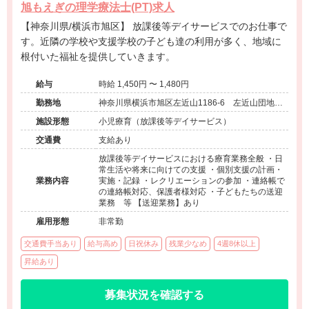
旭もえぎの理学療法士(PT)求人
【神奈川県/横浜市旭区】 放課後等デイサービスでのお仕事で
す。近隣の学校や支援学校の子ども達の利用が多く、地域に
根付いた福祉を提供していきます。
給与
時給 1,450円 〜 1,480円
勤務地
神奈川県横浜市旭区左近山1186-6 左近山団地7-
11-105
施設形態
小児療育（放課後等デイサービス）
交通費
支給あり
放課後等デイサービスにおける療育業務全般 ・日
常生活や将来に向けての支援 ・個別支援の計画・
業務内容
実施・記録 ・レクリエーションの参加 ・連絡帳で
の連絡帳対応、保護者様対応 ・子どもたちの送迎
業務 等 【送迎業務】あり
雇用形態
非常勤
交通費手当あり
給与高め
日祝休み
残業少なめ
4週8休以上
昇給あり
募集状況を確認する