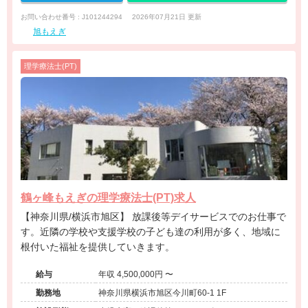
お問い合わせ番号 : J101244294
2026年07月21日 更新
旭もえぎ
理学療法士(PT)
鶴ヶ峰もえぎの理学療法士(PT)求人
【神奈川県/横浜市旭区】 放課後等デイサービスでのお仕事で
す。近隣の学校や支援学校の子ども達の利用が多く、地域に
根付いた福祉を提供していきます。
給与
年収 4,500,000円 〜
勤務地
神奈川県横浜市旭区今川町60-1 1F