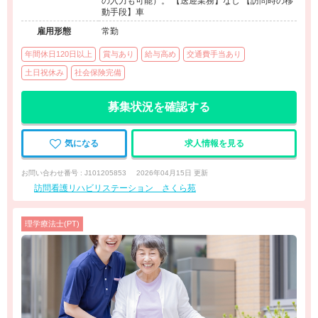
の入力も可能）。 【送迎業務】なし 【訪問時の移
動手段】車
雇用形態
常勤
年間休日120日以上
賞与あり
給与高め
交通費手当あり
土日祝休み
社会保険完備
募集状況を確認する
気になる
求人情報を見る
お問い合わせ番号 : J101205853
2026年04月15日 更新
訪問看護リハビリステーション さくら苑
理学療法士(PT)