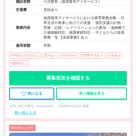
施設形態
小児療育（放課後等デイサービス）
交通費
支給あり
放課後等デイサービスにおける療育業務全般 ・日
常生活や将来に向けての支援 ・個別支援の計画・
業務内容
実施・記録 ・レクリエーションの参加 ・連絡帳で
の連絡帳対応、保護者様対応 ・子どもたちの送迎
業務 等 【送迎業務】あり
雇用形態
常勤
年間休日120日以上
賞与あり
給与高め
交通費手当あり
日祝休み
4週8休以上
募集状況を確認する
気になる
求人情報を見る
お問い合わせ番号 : J101244303
2026年07月21日 更新
鶴ヶ峰もえぎ
理学療法士(PT)