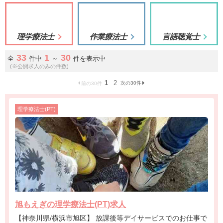
理学療法士
作業療法士
言語聴覚士
33
1
30
全
件中
～
件を表示中
(※公開求人のみの件数)
1
2
次の30件
前の30件
理学療法士(PT)
旭もえぎの理学療法士(PT)求人
【神奈川県/横浜市旭区】 放課後等デイサービスでのお仕事で