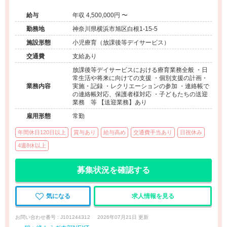
給与
年収 4,500,000円 〜
勤務地
神奈川県横浜市旭区白根1-15-5
施設形態
小児療育（放課後等デイサービス）
交通費
支給あり
放課後等デイサービスにおける療育業務全般 ・日
常生活や将来に向けての支援 ・個別支援の計画・
業務内容
実施・記録 ・レクリエーションの参加 ・連絡帳で
の連絡帳対応、保護者様対応 ・子どもたちの送迎
業務 等 【送迎業務】あり
雇用形態
常勤
年間休日120日以上
賞与あり
給与高め
交通費手当あり
日祝休み
4週8休以上
募集状況を確認する
気になる
求人情報を見る
お問い合わせ番号 : J101244312
2026年07月21日 更新