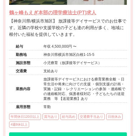
鶴ヶ峰もえぎ本部の理学療法士(PT)求人
【神奈川県/横浜市旭区】 放課後等デイサービスでのお仕事で
す。近隣の学校や支援学校の子ども達の利用が多く、地域に
根付いた福祉を提供していきます。
給与
年収 4,500,000円 〜
勤務地
神奈川県横浜市旭区白根1-15-5
施設形態
小児療育（放課後等デイサービス）
交通費
支給あり
放課後等デイサービスにおける療育業務全般 ・日
常生活や将来に向けての支援 ・個別支援の計画・
業務内容
実施・記録 ・レクリエーションの参加 ・連絡帳で
の連絡帳対応、保護者様対応 ・子どもたちの送迎
業務 等 【送迎業務】あり
雇用形態
常勤
年間休日120日以上
賞与あり
給与高め
交通費手当あり
日祝休み
4週8休以上