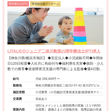
理学療法士(PT)
採用担当者メッセージ
LITALICOジュニア二俣川教室の理学療法士(PT)求人
【神奈川県/横浜市旭区】 ◆安定法人◆小児経験不問◆年間休
日120日程度◆入社月に有給付与◆福利厚生充実◆個別・少人
数での療育◆発達障害児支援の専門家による監修◆週4日勤務
相談可能◆キャリアアップ◆
給与
月給 268,400円 〜
勤務地
神奈川県横浜市旭区二俣川2-57-42 俣川257ビル3
階
施設形態
小児療育（小児施設/児童発達支援/放課後等デイサ
ービス）
交通費
支給あり
1対1をメインとした個別指導の実施（1コマ約50
業務内容
分授業） 親御さまとの情報共有、指導記録の作成