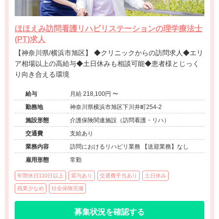
ほほえみ訪問看護リハビリステーションの理学療法士
(PT)求人
【神奈川県/横浜市旭区】 ◆クリニックからの訪問求人◆エリ
ア相場以上の高給与◆土日休みも相談可能◆患者様とじっく
り向き合える環境
給与
月給 218,100円 〜
勤務地
神奈川県横浜市旭区下川井町254-2
施設形態
介護保険関連施設（訪問看護・リハ）
交通費
支給あり
業務内容
訪問におけるリハビリ業務 【送迎業務】なし
雇用形態
常勤
年間休日110日以上
賞与あり
交通費手当あり
土日休み
残業少なめ
社会保険完備
募集状況を確認する