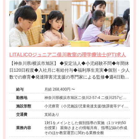
LITALICOジュニア二俣川教室の理学療法士(PT)求人
【神奈川県/横浜市旭区】 ◆安定法人◆小児経験不問◆年間休
日120日程度◆入社月に有給付与◆福利厚生充実◆個別・少人
数での療育◆発達障害児支援の専門家による監修◆週4日勤務
相談可能◆キャリアアップ◆
給与
月給 268,400円 〜
勤務地
神奈川県横浜市旭区二俣川2-57-4 二俣川257ビル
3F
施設形態
小児療育（小児施設/児童発達支援/放課後等デイサ
ービス）
交通費
支給あり
1対1をメインとした個別指導の実施（1コマ約50
業務内容
分授業） 親御さまとの情報共有、指導記録の作成
そのほか教室運営に関わる業務全般