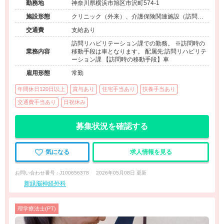
勤務地
神奈川県横浜市旭区市沢町574-1
施設形態
クリニック（外来）、介護保険関連施設（訪問看
護・リハ）
交通費
支給あり
訪問リハビリテーション課での勤務。 ※訪問時の
業務内容
移動手段は車となります。 配属先:訪問リハビリテ
ーション課 【訪問時の移動手段】車
雇用形態
常勤
年間休日120日以上
賞与あり
住宅手当あり
扶養手当あり
交通費手当あり
日祝休み
募集状況を確認する
気になる
求人情報を見る
お問い合わせ番号 : J100656378
2026年05月08日 更新
新緑脳神経外科
理学療法士(PT)