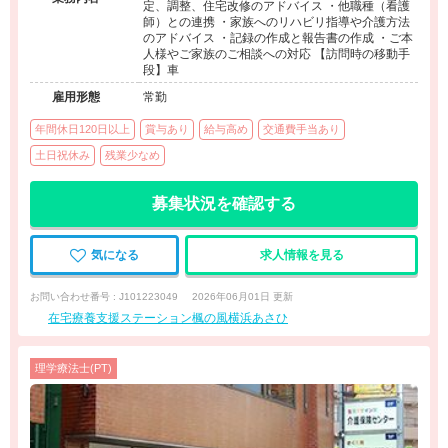
定、調整、住宅改修のアドバイス ・他職種（看護
師）との連携 ・家族へのリハビリ指導や介護方法
のアドバイス ・記録の作成と報告書の作成 ・ご本
人様やご家族のご相談への対応 【訪問時の移動手
段】車
雇用形態
常勤
年間休日120日以上
賞与あり
給与高め
交通費手当あり
土日祝休み
残業少なめ
募集状況を確認する
気になる
求人情報を見る
お問い合わせ番号 : J101223049
2026年06月01日 更新
在宅療養支援ステーション楓の風横浜あさひ
理学療法士(PT)