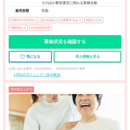
そのほか教室運営に関わる業務全般
雇用形態
常勤
年間休日120日以上
給与高め
交通費手当あり
残業少なめ
4週8休以上
社会保険完備
募集状況を確認する
気になる
求人情報を見る
お問い合わせ番号 : J101239591
2026年08月04日 更新
LITALICOジュニア二俣川教室
理学療法士(PT)