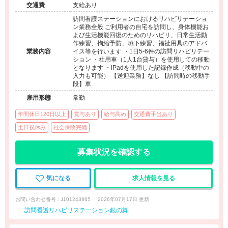
交通費
支給あり
訪問看護ステーションにおけるリハビリテーショ
ン業務全般 ご利用者の自宅を訪問し、身体機能お
よび生活機能回復のためのリハビリ、日常生活動
作練習、拘縮予防、嚥下練習、福祉用具のアドバ
業務内容
イス等を行います ・1日5-6件の訪問リハビリテー
ション ・社用車（1人1台貸与）を使用しての移動
となります ・iPadを使用した記録作成（移動中の
入力も可能） 【送迎業務】なし 【訪問時の移動手
段】車
雇用形態
常勤
年間休日120日以上
賞与あり
給与高め
交通費手当あり
土日祝休み
社会保険完備
募集状況を確認する
気になる
求人情報を見る
お問い合わせ番号 : J101243865
2026年07月17日 更新
訪問看護リハビリステーション銀の舞