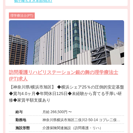
鶴ヶ峰もえぎ本部NEXT
理学療法士(PT)
訪問看護リハビリステーション銀の舞の理学療法士
(PT)求人
【神奈川県/横浜市旭区】 ◆横浜シェア25％の圧倒的安定基盤
◆賞与4.0ヶ月◆年間休日125日◆未経験から育てる手厚い研
修◆家賃半額支援あり
給与
月給 266,500円 〜
勤務地
神奈川県横浜市旭区二俣川2-50-14 コプレ二俣川
オフィス905
施設形態
介護保険関連施設（訪問看護・リハ）