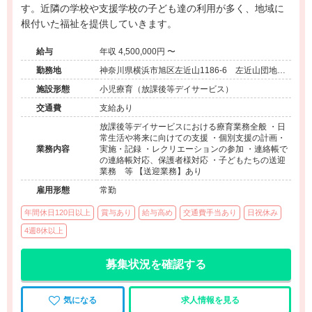
す。近隣の学校や支援学校の子ども達の利用が多く、地域に
根付いた福祉を提供していきます。
給与
年収 4,500,000円 〜
勤務地
神奈川県横浜市旭区左近山1186-6 左近山団地7-
11-105
施設形態
小児療育（放課後等デイサービス）
交通費
支給あり
放課後等デイサービスにおける療育業務全般 ・日
常生活や将来に向けての支援 ・個別支援の計画・
業務内容
実施・記録 ・レクリエーションの参加 ・連絡帳で
の連絡帳対応、保護者様対応 ・子どもたちの送迎
業務 等 【送迎業務】あり
雇用形態
常勤
年間休日120日以上
賞与あり
給与高め
交通費手当あり
日祝休み
4週8休以上
募集状況を確認する
気になる
求人情報を見る