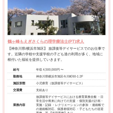
鶴ヶ峰もえぎさくらの理学療法士(PT)求人
【神奈川県/横浜市旭区】 放課後等デイサービスでのお仕事で
す。近隣の学校や支援学校の子ども達の利用が多く、地域に
根付いた福祉を提供していきます。
給与
年収 4,500,000円 〜
勤務地
神奈川県横浜市旭区今川町60-1 2F
施設形態
小児療育（放課後等デイサービス）
交通費
支給あり
放課後等デイサービスにおける療育業務全般 ・日
常生活や将来に向けての支援 ・個別支援の計画・
業務内容
実施・記録 ・レクリエーションの参加 ・連絡帳で
の連絡帳対応、保護者様対応 ・子どもたちの送迎