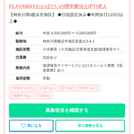
PLAYAWAYわかばだいの理学療法士(PT)求人
【神奈川県/横浜市旭区】 ◆日祝固定休み◆年間休日110日以
上◆
給与
年収 4,500,000円 〜 5,000,000円
勤務地
神奈川県横浜市旭区若葉台3-4-1
施設形態
小児療育（小児施設/児童発達支援/放課後等デイサ
ービス）
交通費
支給あり
放課後等デイサービスにおけるリハビリ業務 【送
業務内容
迎業務】あり
雇用形態
常勤
年間休日110日以上
賞与あり
給与高め
扶養手当あり
交通費手当あり
日祝休み
募集状況を確認する
気になる
求人情報を見る