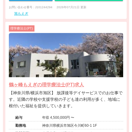
お問い合わせ番号 : J101244294
2026年07月21日 更新
旭もえぎ
理学療法士(PT)
鶴ヶ峰もえぎの理学療法士(PT)求人
【神奈川県/横浜市旭区】 放課後等デイサービスでのお仕事で
す。近隣の学校や支援学校の子ども達の利用が多く、地域に
根付いた福祉を提供していきます。
給与
年収 4,500,000円 〜
勤務地
神奈川県横浜市旭区今川町60-1 1F