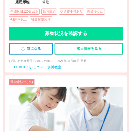
雇用形態
常勤
年間休日120日以上
給与高め
交通費手当あり
残業少なめ
4週8休以上
社会保険完備
募集状況を確認する
気になる
求人情報を見る
お問い合わせ番号 : J101059908
2026年08月04日 更新
LITALICOジュニア二俣川教室
理学療法士(PT)