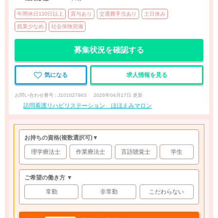
年間休日110日以上
賞与あり
交通費手当あり
土日休み
残業少なめ
社会保険完備
募集状況を確認する
気になる
求人情報を見る
お問い合わせ番号 : J101027963
2026年04月17日 更新
訪問看護リハビリステーション ほほえみマロン
お持ちの資格
(複数選択可)
▼
理学療法士
作業療法士
言語聴覚士
学生
ご希望の働き方 ▼
常勤
非常勤
こだわらない