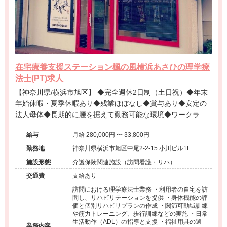
在宅療養支援ステーション楓の風横浜あさひの理学療
法士(PT)求人
【神奈川県/横浜市旭区】 ◆完全週休2日制（土日祝）◆年末
年始休暇・夏季休暇あり◆残業ほぼなし◆賞与あり◆安定の
法人母体◆長期的に腰を据えて勤務可能な環境◆ワークライ
フバランス良好◆
給与
月給 280,000円 〜 33,800円
勤務地
神奈川県横浜市旭区中尾2-2-15 小川ビル1F
施設形態
介護保険関連施設（訪問看護・リハ）
交通費
支給あり
訪問における理学療法士業務 ・利用者の自宅を訪
問し、リハビリテーションを提供 ・身体機能の評
価と個別リハビリプランの作成 ・関節可動域訓練
や筋力トレーニング、歩行訓練などの実施 ・日常
生活動作（ADL）の指導と支援 ・福祉用具の選
業務内容