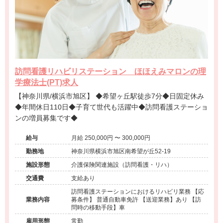
訪問看護リハビリステーション ほほえみマロンの理
学療法士(PT)求人
【神奈川県/横浜市旭区】 ◆希望ヶ丘駅徒歩7分◆日固定休み
◆年間休日110日◆子育て世代も活躍中◆訪問看護ステーショ
ンの増員募集です◆
給与
月給 250,000円 〜 300,000円
勤務地
神奈川県横浜市旭区南希望が丘52-19
施設形態
介護保険関連施設（訪問看護・リハ）
交通費
支給あり
訪問看護ステーションにおけるリハビリ業務 【応
業務内容
募条件】 普通自動車免許 【送迎業務】あり 【訪
問時の移動手段】車
雇用形態
常勤