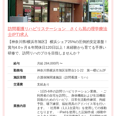
訪問看護リハビリステーション さくら苑の理学療法
士(PT)求人
【神奈川県/横浜市旭区】 横浜シェア25%の圧倒的安定基盤！
賞与4.0ヶ月＆年間休日120日以上！未経験から育てる手厚い
研修で、訪問リハのプロを目指しませんか？
給与
月給 284,000円 〜
勤務地
神奈川県横浜市旭区笹野台1-1-22 第一櫻ビル2F
施設形態
介護保険関連施設（訪問看護・リハ）
交通費
支給あり
・1日5-6件の訪問リハビリテーション業務。 ・ご
利用者の自宅を訪問し、身体機能および生活機能
回復のためのリハビリ、日常生活動作練習、拘縮
予防、嚥下練習、福祉用具のアドバイス等を行い
業務内容
ます。 ・社用車（1人1台貸与）を使用しての移動
となります。 ・iPadを使用した記録作成（移動中