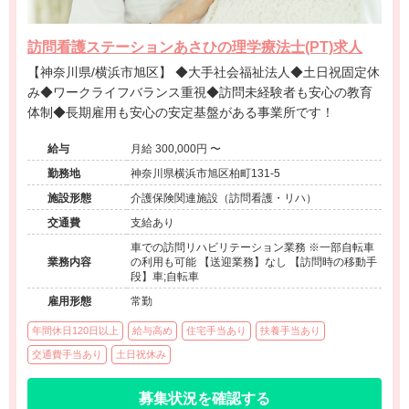
訪問看護ステーションあさひの理学療法士(PT)求人
【神奈川県/横浜市旭区】 ◆大手社会福祉法人◆土日祝固定休
み◆ワークライフバランス重視◆訪問未経験者も安心の教育
体制◆長期雇用も安心の安定基盤がある事業所です！
給与
月給 300,000円 〜
勤務地
神奈川県横浜市旭区柏町131-5
施設形態
介護保険関連施設（訪問看護・リハ）
交通費
支給あり
車での訪問リハビリテーション業務 ※一部自転車
業務内容
の利用も可能 【送迎業務】なし 【訪問時の移動手
段】車;自転車
雇用形態
常勤
年間休日120日以上
給与高め
住宅手当あり
扶養手当あり
交通費手当あり
土日祝休み
募集状況を確認する