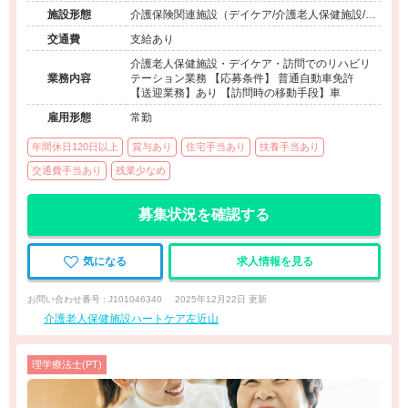
施設形態
介護保険関連施設（デイケア/介護老人保健施設/訪
問看護・リハ）
交通費
支給あり
介護老人保健施設・デイケア・訪問でのリハビリ
業務内容
テーション業務 【応募条件】 普通自動車免許
【送迎業務】あり 【訪問時の移動手段】車
雇用形態
常勤
年間休日120日以上
賞与あり
住宅手当あり
扶養手当あり
交通費手当あり
残業少なめ
募集状況を確認する
気になる
求人情報を見る
お問い合わせ番号 : J101046340
2025年12月22日 更新
介護老人保健施設ハートケア左近山
理学療法士(PT)