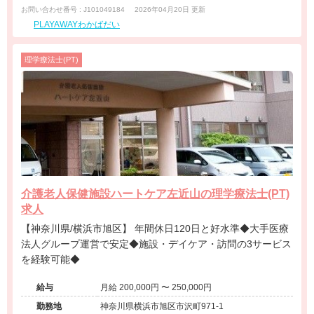
お問い合わせ番号 : J101049184
2026年04月20日 更新
PLAYAWAYわかばだい
理学療法士(PT)
介護老人保健施設ハートケア左近山の理学療法士(PT)
求人
【神奈川県/横浜市旭区】 年間休日120日と好水準◆大手医療
法人グループ運営で安定◆施設・デイケア・訪問の3サービス
を経験可能◆
給与
月給 200,000円 〜 250,000円
勤務地
神奈川県横浜市旭区市沢町971-1