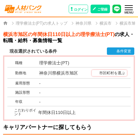
ご登録
ログイン
MENU
理学療法士(PT)の求人トップ
神奈川県
横浜市
横浜市旭
横浜市旭区の年間休日110日以上の理学療法士(PT)
の求人・
転職・給料・募集情報一覧
現在選択されている条件
条件変更
理学療法士(PT)
職種
神奈川県横浜市旭区
勤務地
市区町村を選ぶ
-
雇用形態
-
施設形態
-
年収
こだわりポイ
年間休日110日以上
ント
キャリアパートナーに探してもらう