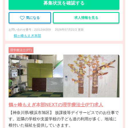
募集状況を確認する
気になる
求人情報を見る
お問い合わせ番号 : J101244309
2026年07月21日 更新
鶴ヶ峰もえぎ本部
理学療法士(PT)
鶴ヶ峰もえぎ本部NEXTの理学療法士(PT)求人
【神奈川県/横浜市旭区】 放課後等デイサービスでのお仕事で
す。近隣の学校や支援学校の子ども達の利用が多く、地域に
根付いた福祉を提供していきます。