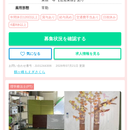
業務 等 【送迎業務】あり
雇用形態
常勤
年間休日120日以上
賞与あり
給与高め
交通費手当あり
日祝休み
4週8休以上
募集状況を確認する
気になる
求人情報を見る
お問い合わせ番号 : J101244306
2026年07月21日 更新
鶴ヶ峰もえぎさくら
理学療法士(PT)