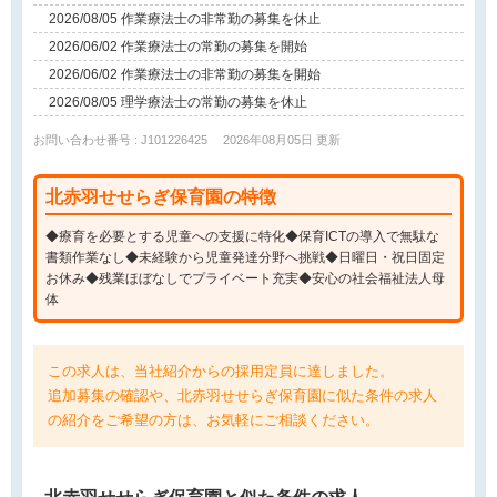
2026/08/05 作業療法士の非常勤の募集を休止
2026/06/02 作業療法士の常勤の募集を開始
2026/06/02 作業療法士の非常勤の募集を開始
2026/08/05 理学療法士の常勤の募集を休止
お問い合わせ番号 : J101226425
2026年08月05日 更新
北赤羽せせらぎ保育園の特徴
◆療育を必要とする児童への支援に特化◆保育ICTの導入で無駄な
書類作業なし◆未経験から児童発達分野へ挑戦◆日曜日・祝日固定
お休み◆残業ほぼなしでプライベート充実◆安心の社会福祉法人母
体
この求人は、当社紹介からの採用定員に達しました。
追加募集の確認や、北赤羽せせらぎ保育園に似た条件の求人
の紹介をご希望の方は、お気軽にご相談ください。