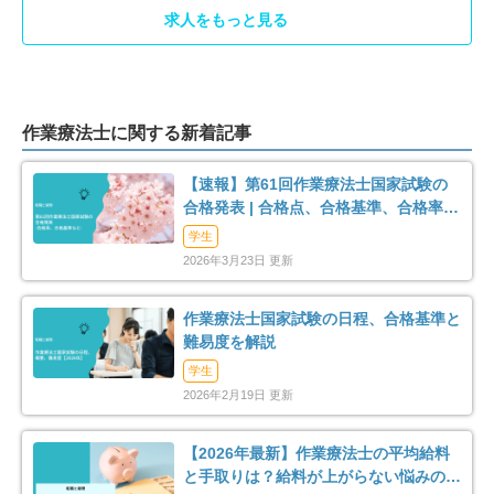
多摩市
稲城市
37
19
求人をもっと見る
羽村市
あきる野市
13
13
西東京市
西多摩郡瑞穂町
42
9
作業療法士に関する新着記事
西多摩郡日の出町
西多摩郡檜原村
9
1
【速報】第61回作業療法士国家試験の
合格発表 | 合格点、合格基準、合格率
（2026年）
学生
2026年3月23日 更新
作業療法士国家試験の日程、合格基準と
難易度を解説
学生
2026年2月19日 更新
【2026年最新】作業療法士の平均給料
と手取りは？給料が上がらない悩みの解