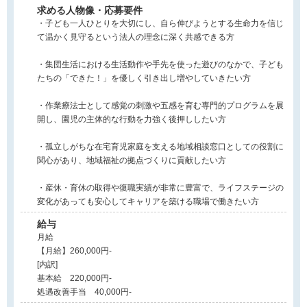
求める人物像・応募要件
・子ども一人ひとりを大切にし、自ら伸びようとする生命力を信じ
て温かく見守るという法人の理念に深く共感できる方
・集団生活における生活動作や手先を使った遊びのなかで、子ども
たちの「できた！」を優しく引き出し増やしていきたい方
・作業療法士として感覚の刺激や五感を育む専門的プログラムを展
開し、園児の主体的な行動を力強く後押ししたい方
・孤立しがちな在宅育児家庭を支える地域相談窓口としての役割に
関心があり、地域福祉の拠点づくりに貢献したい方
・産休・育休の取得や復職実績が非常に豊富で、ライフステージの
変化があっても安心してキャリアを築ける職場で働きたい方
給与
月給
【月給】260,000円-
[内訳]
基本給 220,000円-
処遇改善手当 40,000円-