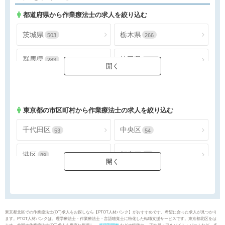
都道府県から作業療法士の求人を絞り込む
茨城県
栃木県
503
266
群馬県
埼玉県
283
1556
千葉県
東京都
1463
3905
神奈川県
2242
東京都
の市区町村から作業療法士の求人を絞り込む
千代田区
中央区
53
54
港区
新宿区
89
95
文京区
台東区
44
67
墨田区
江東区
69
140
東京都北区での作業療法士(OT)求人をお探しなら【PTOT人材バンク】がおすすめです。希望に合った求人が見つかり
ます。PTOT人材バンクは、理学療法士・作業療法士・言語聴覚士に特化した転職支援サービスです。東京都北区をは