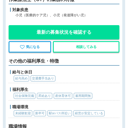
対象疾患
小児（医療的ケア児）、小児（発達障がい児）
最新の募集状況を確認する
気になる
相談してみる
その他の福利厚生・特徴
給与と休日
給与高め
交通費手当あり
福利厚生
社会保険完備
昇給あり
産休育休可
雇用期間無
職場環境
未経験歓迎
新卒可
駅orバス停近い
経営が安定している
職場情報