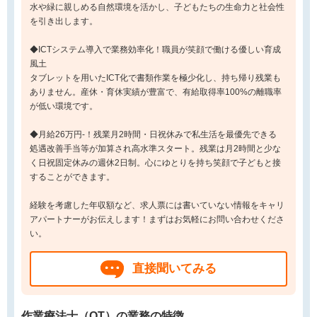
水や緑に親しめる自然環境を活かし、子どもたちの生命力と社会性
を引き出します。
◆ICTシステム導入で業務効率化！職員が笑顔で働ける優しい育成
風土
タブレットを用いたICT化で書類作業を極少化し、持ち帰り残業も
ありません。産休・育休実績が豊富で、有給取得率100%の離職率
が低い環境です。
◆月給26万円-！残業月2時間・日祝休みで私生活を最優先できる
処遇改善手当等が加算され高水準スタート。残業は月2時間と少な
く日祝固定休みの週休2日制。心にゆとりを持ち笑顔で子どもと接
することができます。
経験を考慮した年収額など、求人票には書いていない情報をキャリ
アパートナーがお伝えします！まずはお気軽にお問い合わせくださ
い。
直接聞いてみる
作業療法士（OT）の業務の特徴