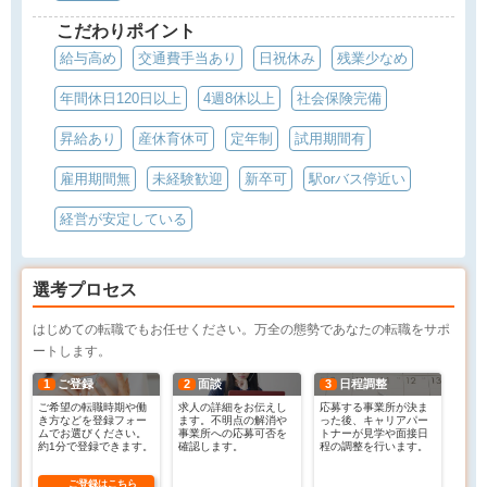
こだわりポイント
給与高め
交通費手当あり
日祝休み
残業少なめ
年間休日120日以上
4週8休以上
社会保険完備
昇給あり
産休育休可
定年制
試用期間有
雇用期間無
未経験歓迎
新卒可
駅orバス停近い
経営が安定している
選考プロセス
はじめての転職でもお任せください。万全の態勢であなたの転職をサポ
ートします。
1
ご登録
2
面談
3
日程調整
ご希望の転職時期や働
求人の詳細をお伝えし
応募する事業所が決ま
き方などを登録フォー
ます。不明点の解消や
った後、キャリアパー
ムでお選びください。
事業所への応募可否を
トナーが見学や面接日
約1分で登録できます。
確認します。
程の調整を行います。
ご登録はこちら