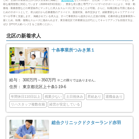
じめ、全国の作業療法士(OT)求人を豊富に掲載し、
雇用期間無
などの特徴や、 正社員・アルバイト・パートなど、多
品川区
目黒区
94
85
様な雇用形態に対応しています（2026年8月9日現在）。 豊富な求人数と専門アドバイザーのサポートにより、年収・勤
務地・勤務形態などの希望条件にマッチした求人をスムーズに見つけることが可能。さらに、転職活動を円滑に進める
ためのサポートとして、求人紹介から応募書類のアドバイス、面接対策、条件交渉まで、経験豊富なキャリアアドバイ
ザーが手厚く支援します。 掲載されている求人は、すべて事業所から提供された正規の情報。応募内容は直接事業所へ
大田区
世田谷区
229
292
届くため、転職・復職もスムーズに進められます。東京都北区で作業療法士(OT)としてキャリアアップを目指す方は、
ぜひ【PTOT人材バンク】をご活用ください。
渋谷区
中野区
85
85
北区の新着求人
杉並区
豊島区
190
92
十条事業所つみき第１
北区
荒川区
114
64
板橋区
練馬区
160
175
給与：
300万円～350万円
※この限りではありません。
住所：
東京都北区上十条1-19-6
足立区
葛飾区
240
125
年間休日110日以上
残業少ない
土日祝休み
昇給あり
退職金あり
リハスタッフ複数在籍
経営が安定している
江戸川区
八王子市
186
130
総合クリニックドクターランド赤羽
立川市
武蔵野市
61
51