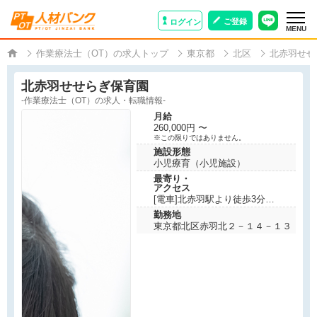
ご登録
ログイン
MENU
作業療法士（OT）の求人トップ
東京都
北区
北赤羽せせ
北赤羽せせらぎ保育園
-作業療法士（OT）の求人・転職情報-
月給
260,000円 〜
※この限りではありません。
施設形態
小児療育（小児施設）
最寄り・
アクセス
[電車]北赤羽駅より徒歩3分
勤務地
東京都北区赤羽北２－１４－１３