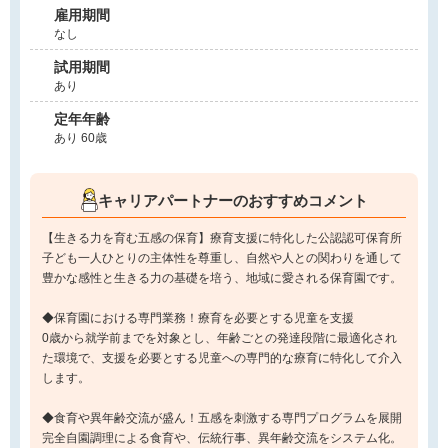
雇用期間
なし
試用期間
あり
定年年齢
あり 60歳
キャリアパートナーのおすすめコメント
【生きる力を育む五感の保育】療育支援に特化した公認認可保育所
子ども一人ひとりの主体性を尊重し、自然や人との関わりを通して
豊かな感性と生きる力の基礎を培う、地域に愛される保育園です。
◆保育園における専門業務！療育を必要とする児童を支援
0歳から就学前までを対象とし、年齢ごとの発達段階に最適化され
た環境で、支援を必要とする児童への専門的な療育に特化して介入
します。
◆食育や異年齢交流が盛ん！五感を刺激する専門プログラムを展開
完全自園調理による食育や、伝統行事、異年齢交流をシステム化。