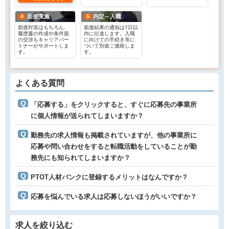
4
面接実施
5
内定～入職
面接対策はもちろん、
面接結果の通知は7日以
履歴書の作成や条件面
内に伝達します。入職
の交渉もキャリアパー
に向けての手続き等に
トナーがサポートしま
ついて別途ご連絡しま
す。
す。
よくある質問
「応募する」をクリックすると、すぐに応募先の事業所
に個人情報が送られてしまいますか？
勤務先の求人情報も掲載されていますが、他の事業所に
応募や問い合わせをすると転職活動をしていることが勤
務先にも知られてしまいますか？
PTOT人材バンクに登録するメリットはなんですか？
応募を悩んでいる求人は応募しないほうがいいですか？
求人を絞り込む