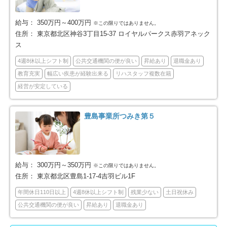
三鷹市
青梅市
65
38
給与：
350万円～400万円
※この限りではありません。
府中市
昭島市
66
27
住所：
東京都北区神谷3丁目15-37 ロイヤルパークス赤羽アネック
ス
調布市
町田市
72
127
4週8休以上シフト制
公共交通機関の便が良い
昇給あり
退職金あり
教育充実
幅広い疾患が経験出来る
リハスタッフ複数在籍
小金井市
小平市
41
35
経営が安定している
日野市
東村山市
63
36
豊島事業所つみき第５
国分寺市
国立市
29
5
福生市
狛江市
6
14
給与：
300万円～350万円
※この限りではありません。
住所：
東京都北区豊島1-17-4吉羽ビル1F
東大和市
清瀬市
17
20
年間休日110日以上
4週8休以上シフト制
残業少ない
土日祝休み
東久留米市
武蔵村山市
24
8
公共交通機関の便が良い
昇給あり
退職金あり