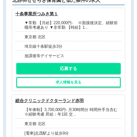
北赤羽せせらぎ保育園と
似た条件
の求人
十条事業所つみき第１
▼常勤 【月給】220,000円- ※面接後決定、経験前
職等考慮あり ▼非常勤 【時給】1...
東京都 北区
埼京線十条駅徒歩3分
放課後等デイサービス
応募する
求人情報を見る
総合クリニックドクターランド赤羽
【年俸制】3,700,000円- 月30時間分 時間外手当含む
※経験考慮 昇給：年1回 交...
東京都 北区
[電車]志茂駅より徒歩9分