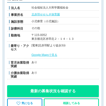
社会福祉法人大和学園福祉会
法人名
北赤羽せせらぎ保育園
事業所名
小児療育（小児施設）
施設形態
その他
診療科目
〒115-0052
勤務地
東京都北区赤羽北２－１４－１３
[電車]北赤羽駅より徒歩3分
最寄り・アク
セス
Google Mapsで見る
あり
育児休業取得
実績
あり
介護休業取得
実績
最新の募集状況を確認する
気になる
相談してみる