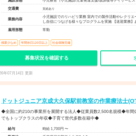
施設形態
小児療育（小児施設/児童発達支援/放課後等デイサービス
交通費
支給あり
小児施設でのリハビリ業務 室内での製作活動やレクリエ
業務内容
し自信につなげる様々なプログラムを実施 【送迎業務】
雇用形態
常勤
残業少なめ
年間休日120日以上
社会保険完備
募集状況を確認する
026年07月14日 更新
ドットジュニア京成大久保駅前教室の作業療法士(OT
◆全国に約210の事業所を展開する法人◆従業員数2,500名規模◆年間
でもトップクラスの年収◆子育て世代多数在籍中◆
給与
時給 1,700円 〜