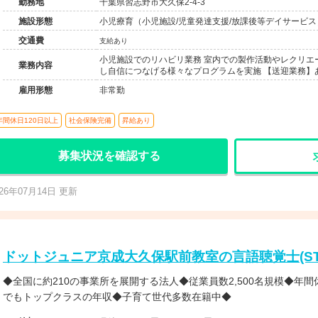
勤務地
千葉県習志野市大久保2-4-3
施設形態
小児療育（小児施設/児童発達支援/放課後等デイサービス
交通費
支給あり
小児施設でのリハビリ業務 室内での製作活動やレクリエ
業務内容
し自信につなげる様々なプログラムを実施 【送迎業務】
雇用形態
非常勤
年間休日120日以上
社会保険完備
昇給あり
募集状況を確認する
026年07月14日 更新
ドットジュニア京成大久保駅前教室の言語聴覚士(ST
◆全国に約210の事業所を展開する法人◆従業員数2,500名規模◆年間
でもトップクラスの年収◆子育て世代多数在籍中◆