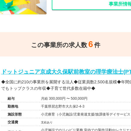
事業所情
6
この事業所の求人数
件
ドットジュニア京成大久保駅前教室の理学療法士(PT
◆全国に約210の事業所を展開する法人◆従業員数2,500名規模◆年間
でもトップクラスの年収◆子育て世代多数在籍中◆
給与
月給 300,000円 〜 500,000円
勤務地
千葉県習志野市大久保2-4-3
施設形態
小児療育（小児施設/児童発達支援/放課後等デイサービス
交通費
支給あり
小児施設でのリハビリ業務 室内での製作活動やレクリエ