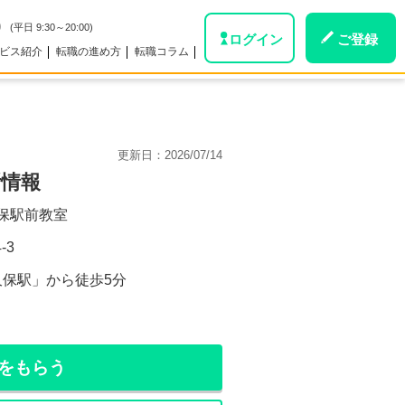
0
(平日 9:30～20:00)
ログイン
ご登録
ビス紹介
転職の進め方
転職コラム
更新日：
2026/07/14
所情報
保駅前教室
-3
久保駅」から徒歩5分
をもらう