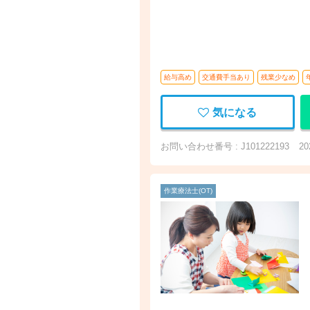
給与高め
交通費手当あり
残業少なめ
気になる
お問い合わせ番号 : J101222193
2
作業療法士(OT)