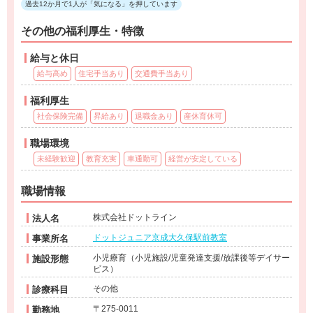
過去12か月で1人が「気になる」を押しています
その他の福利厚生・特徴
給与と休日
給与高め
住宅手当あり
交通費手当あり
福利厚生
社会保険完備
昇給あり
退職金あり
産休育休可
職場環境
未経験歓迎
教育充実
車通勤可
経営が安定している
職場情報
株式会社ドットライン
法人名
ドットジュニア京成大久保駅前教室
事業所名
小児療育（小児施設/児童発達支援/放課後等デイサー
施設形態
ビス）
その他
診療科目
〒275-0011
勤務地