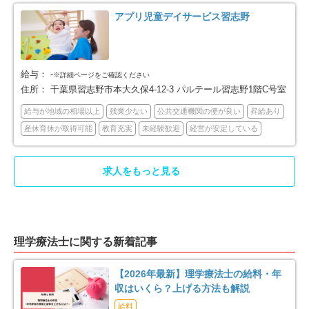
アプリ児童デイサービス習志野
印西市
白井市
23
16
富里市
南房総市
12
6
給与：
-
※詳細ページをご確認ください
匝瑳市
香取市
4
16
住所：
千葉県習志野市本大久保4-12-3 パルテール習志野1階C号室
給与が地域の相場以上
残業少ない
公共交通機関の便が良い
昇給あり
山武市
いすみ市
15
14
産休育休が取得可能
教育充実
未経験歓迎
経営が安定している
印旛郡酒々井町
印旛郡栄町
4
3
求人をもっと見る
香取郡東庄町
大網白里市
5
15
山武郡九十九里町
山武郡横芝光町
2
2
理学療法士に関する新着記事
長生郡一宮町
長生郡睦沢町
1
2
【2026年最新】理学療法士の給料・年
収はいくら？上げる方法も解説
長生郡長生村
長生郡白子町
3
2
給料