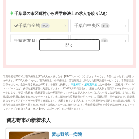
神奈川県
2686
千葉県
の市区町村から理学療法士の求人を絞り込む
千葉市全域
千葉市中央区
352
110
千葉市花見川区
千葉市稲毛区
56
58
千葉市若葉区
千葉市緑区
40
51
千葉市美浜区
銚子市
37
19
千葉県習志野市での理学療法士(PT)求人をお探しなら【PTOT人材バンク】がおすすめです。希望に合った求人が見つ
かります。PTOT人材バンクは、理学療法士・作業療法士・言語聴覚士に特化した転職支援サービスです。千葉県習志
野市をはじめ、全国の理学療法士(PT)求人を豊富に掲載し、
車通勤可
・
雇用期間無
などの特徴や、 正社員・アルバイ
市川市
船橋市
88
176
ト・パートなど、多様な雇用形態に対応しています（2026年8月10日現在）。 豊富な求人数と専門アドバイザーのサポ
ートにより、年収・勤務地・勤務形態などの希望条件にマッチした求人をスムーズに見つけることが可能。さらに、転
職活動を円滑に進めるためのサポートとして、求人紹介から応募書類のアドバイス、面接対策、条件交渉まで、経験豊
富なキャリアアドバイザーが手厚く支援します。 掲載されている求人は、すべて事業所から提供された正規の情報。応
館山市
木更津市
14
20
募内容は直接事業所へ届くため、転職・復職もスムーズに進められます。千葉県習志野市で理学療法士(PT)としてキャ
リアアップを目指す方は、ぜひ【PTOT人材バンク】をご活用ください。
松戸市
野田市
136
46
習志野市の新着求人
茂原市
成田市
22
15
習志野第一病院