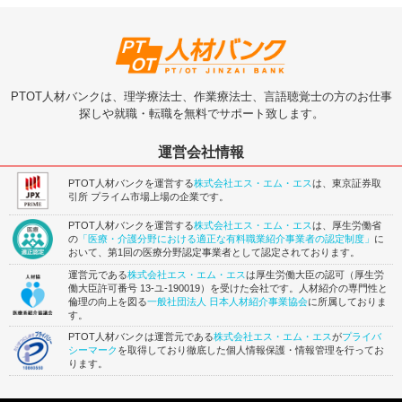
PTOT人材バンクは、理学療法士、作業療法士、言語聴覚士の方のお仕事
探しや就職・転職を無料でサポート致します。
運営会社情報
PTOT人材バンクを運営する
株式会社エス・エム・エス
は、東京証券取
引所 プライム市場上場の企業です。
PTOT人材バンクを運営する
株式会社エス・エム・エス
は、厚生労働省
の
「医療・介護分野における適正な有料職業紹介事業者の認定制度」
に
おいて、第1回の医療分野認定事業者として認定されております。
運営元である
株式会社エス・エム・エス
は厚生労働大臣の認可（厚生労
働大臣許可番号 13-ユ-190019）を受けた会社です。人材紹介の専門性と
倫理の向上を図る
一般社団法人 日本人材紹介事業協会
に所属しておりま
す。
PTOT人材バンクは運営元である
株式会社エス・エム・エス
が
プライバ
シーマーク
を取得しており徹底した個人情報保護・情報管理を行ってお
ります。