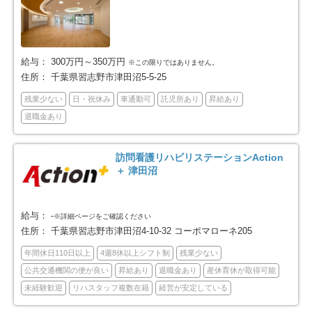
佐倉市
東金市
49
6
旭市
習志野市
9
47
給与：
300万円～350万円
※この限りではありません。
住所：
千葉県習志野市津田沼5-5-25
柏市
勝浦市
122
1
残業少ない
日・祝休み
車通勤可
託児所あり
昇給あり
退職金あり
市原市
流山市
51
46
訪問看護リハビリステーションAction
八千代市
我孫子市
54
23
＋ 津田沼
鴨川市
鎌ケ谷市
12
47
給与：
-
※詳細ページをご確認ください
君津市
富津市
2
6
住所：
千葉県習志野市津田沼4-10-32 コーポマローネ205
年間休日110日以上
4週8休以上シフト制
残業少ない
浦安市
四街道市
46
35
公共交通機関の便が良い
昇給あり
退職金あり
産休育休が取得可能
未経験歓迎
リハスタッフ複数在籍
経営が安定している
袖ケ浦市
八街市
11
17