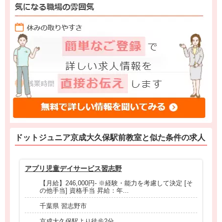
ドットジュニア京成大久保駅前教室と
似た条件
の求人
アプリ児童デイサービス習志野
お
【月給】246,000円- ※経験・能力を考慮して決定 [そ
の他手当] 資格手当 昇給：年...
千葉県 習志野市
京成大久保駅より徒歩2分