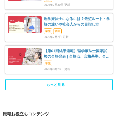
2026年7月30日 更新
長生郡長柄町
長生郡長南町
2
1
理学療法士になるには？最短ルート・学
夷隅郡大多喜町
安房郡鋸南町
3
1
校の違いや社会人からの目指し方
学生
就職
2026年7月2日 更新
【第61回結果速報】理学療法士国家試
験の合格発表 | 合格点、合格基準、合格
率（2026年）
学生
2026年3月23日 更新
もっと見る
転職お役立ちコンテンツ