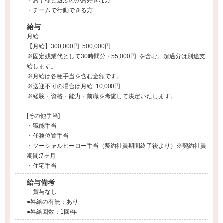
・お子様と遊ぶのがお好きな方
・チームで行動できる方
給与
月給
【月給】300,000円ｰ500,000円
※固定残業代として30時間分・55,000円ｰを含む。超過分は別途支
給します。
※月給は各種手当を含む金額です。
※送迎不可の場合は月給ｰ10,000円
※経験・資格・能力・前職を考慮して決定いたします。
[その他手当]
・職能手当
・任務位置手当
・ソーシャルヒーロー手当（契約社員期間終了後より）※契約社員
期間:7ヶ月
・住宅手当
給与備考
賞与なし
●昇給の有無：あり
●昇給回数：1回/年