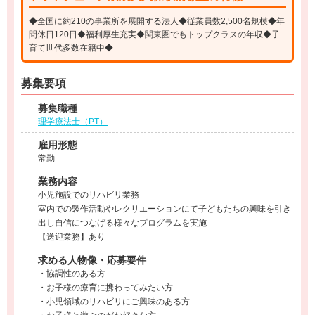
◆全国に約210の事業所を展開する法人◆従業員数2,500名規模◆年
間休日120日◆福利厚生充実◆関東圏でもトップクラスの年収◆子
育て世代多数在籍中◆
募集要項
募集職種
理学療法士（PT）
雇用形態
常勤
業務内容
小児施設でのリハビリ業務
室内での製作活動やレクリエーションにて子どもたちの興味を引き
出し自信につなげる様々なプログラムを実施
【送迎業務】あり
求める人物像・応募要件
・協調性のある方
・お子様の療育に携わってみたい方
・小児領域のリハビリにご興味のある方