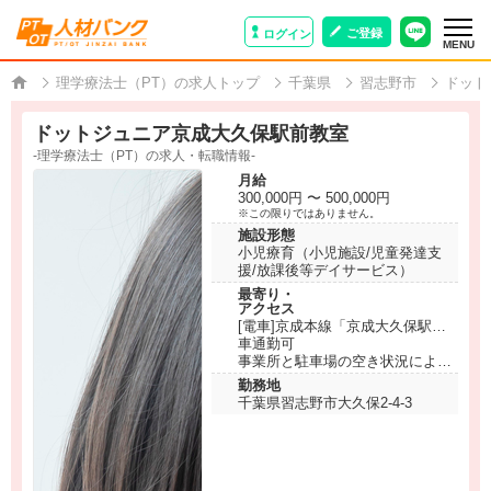
ご登録
ログイン
MENU
理学療法士（PT）の求人トップ
千葉県
習志野市
ドット
ドットジュニア京成大久保駅前教室
-理学療法士（PT）の求人・転職情報-
月給
300,000円 〜 500,000円
※この限りではありません。
施設形態
小児療育（小児施設/児童発達支
援/放課後等デイサービス）
最寄り・
アクセス
[電車]京成本線「京成大久保駅」
から徒歩5分
車通勤可
事業所と駐車場の空き状況による
※キャリアパートナーにお問い合
勤務地
わせください。
千葉県習志野市大久保2-4-3