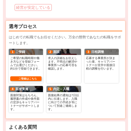
経営が安定している
選考プロセス
はじめての転職でもお任せください。万全の態勢であなたの転職をサポ
ートします。
1
ご登録
2
面談
3
日程調整
ご希望の転職時期や働
求人の詳細をお伝えし
応募する事業所が決ま
き方などを登録フォー
ます。不明点の解消や
った後、キャリアパー
ムでお選びください。
事業所への応募可否を
トナーが見学や面接日
約1分で登録できます。
確認します。
程の調整を行います。
ご登録はこちら
4
面接実施
5
内定～入職
面接対策はもちろん、
面接結果の通知は7日以
履歴書の作成や条件面
内に伝達します。入職
の交渉もキャリアパー
に向けての手続き等に
トナーがサポートしま
ついて別途ご連絡しま
す。
す。
よくある質問