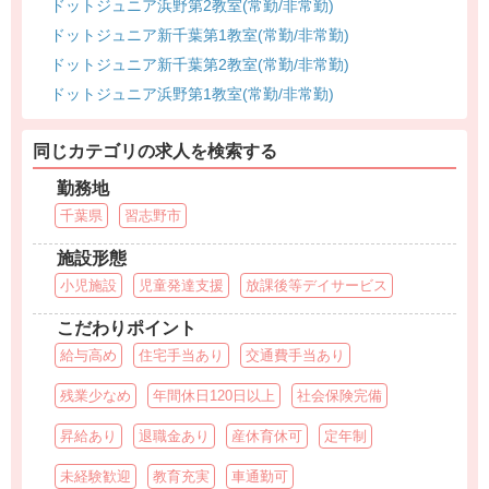
ドットジュニア浜野第2教室(常勤/非常勤)
ドットジュニア新千葉第1教室(常勤/非常勤)
ドットジュニア新千葉第2教室(常勤/非常勤)
ドットジュニア浜野第1教室(常勤/非常勤)
同じカテゴリの求人を検索する
勤務地
千葉県
習志野市
施設形態
小児施設
児童発達支援
放課後等デイサービス
こだわりポイント
給与高め
住宅手当あり
交通費手当あり
残業少なめ
年間休日120日以上
社会保険完備
昇給あり
退職金あり
産休育休可
定年制
未経験歓迎
教育充実
車通勤可