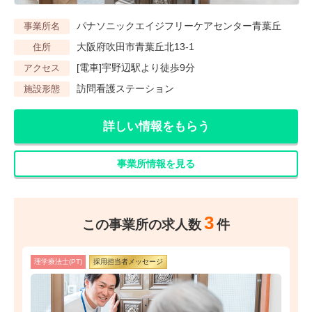
パナソニックエイジフリーケアセンター青葉丘
事業所名
大阪府吹田市青葉丘北13-1
住所
[電車]宇野辺駅より徒歩9分
アクセス
訪問看護ステーション
施設形態
詳しい情報をもらう
事業所情報を見る
3
この事業所の求人数
件
理学療法士(PT)
採用担当者メッセージ