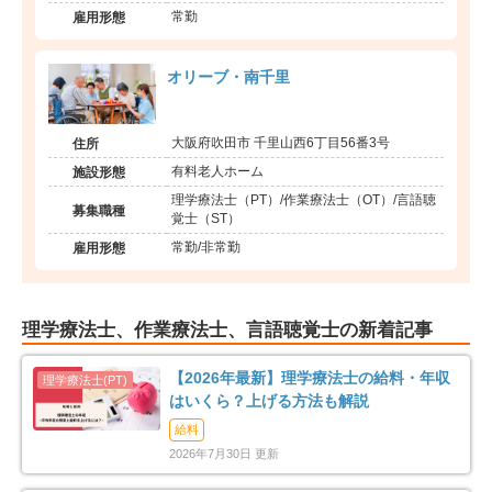
常勤
雇用形態
オリーブ・南千里
大阪府吹田市 千里山西6丁目56番3号
住所
有料老人ホーム
施設形態
理学療法士（PT）/作業療法士（OT）/言語聴
募集職種
覚士（ST）
常勤/非常勤
雇用形態
理学療法士、作業療法士、言語聴覚士の新着記事
【2026年最新】理学療法士の給料・年収
はいくら？上げる方法も解説
給料
2026年7月30日 更新