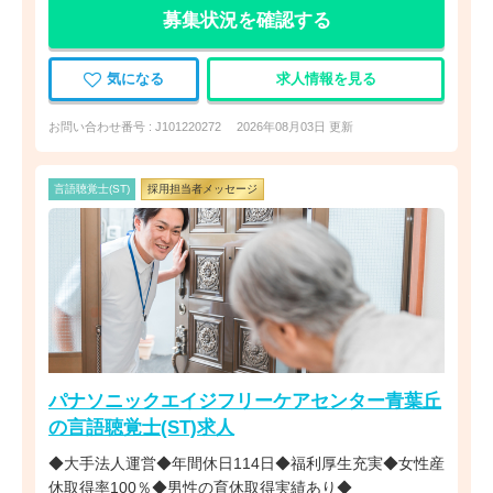
募集状況を確認する
気になる
求人情報を見る
お問い合わせ番号 : J101220272
2026年08月03日 更新
言語聴覚士(ST)
採用担当者メッセージ
パナソニックエイジフリーケアセンター青葉丘
の言語聴覚士(ST)求人
◆大手法人運営◆年間休日114日◆福利厚生充実◆女性産
休取得率100％◆男性の育休取得実績あり◆