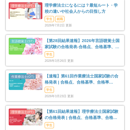
理学療法士になるには？最短ルート・学
校の違いや社会人からの目指し方
学生
就職
2026年7月2日 更新
【第28回結果速報】2026年言語聴覚士国
家試験の合格発表-合格点、合格基準、合
格率など-
学生
2026年3月26日 更新
【速報】第61回作業療法士国家試験の合
格発表 | 合格点、合格基準、合格率
（2026年）
学生
2026年3月23日 更新
【第61回結果速報】理学療法士国家試験
の合格発表 | 合格点、合格基準、合格率
（2026年）
学生