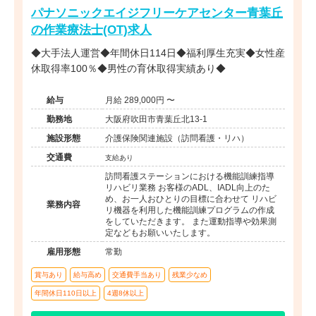
パナソニックエイジフリーケアセンター青葉丘
の作業療法士(OT)求人
◆大手法人運営◆年間休日114日◆福利厚生充実◆女性産
休取得率100％◆男性の育休取得実績あり◆
給与
月給 289,000円 〜
勤務地
大阪府吹田市青葉丘北13-1
施設形態
介護保険関連施設（訪問看護・リハ）
交通費
支給あり
訪問看護ステーションにおける機能訓練指導
リハビリ業務 お客様のADL、IADL向上のた
め、お一人おひとりの目標に合わせて リハビ
業務内容
リ機器を利用した機能訓練プログラムの作成
をしていただきます。 また運動指導や効果測
定などもお願いいたします。
雇用形態
常勤
賞与あり
給与高め
交通費手当あり
残業少なめ
年間休日110日以上
4週8休以上