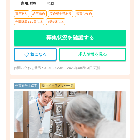
雇用形態
常勤
賞与あり
給与高め
交通費手当あり
残業少なめ
年間休日110日以上
4週8休以上
募集状況を確認する
気になる
求人情報を見る
お問い合わせ番号 : J101220239
2026年08月03日 更新
作業療法士(OT)
採用担当者メッセージ