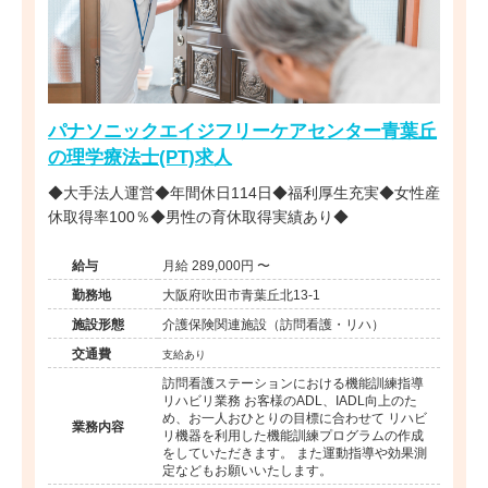
パナソニックエイジフリーケアセンター青葉丘
の理学療法士(PT)求人
◆大手法人運営◆年間休日114日◆福利厚生充実◆女性産
休取得率100％◆男性の育休取得実績あり◆
給与
月給 289,000円 〜
勤務地
大阪府吹田市青葉丘北13-1
施設形態
介護保険関連施設（訪問看護・リハ）
交通費
支給あり
訪問看護ステーションにおける機能訓練指導
リハビリ業務 お客様のADL、IADL向上のた
め、お一人おひとりの目標に合わせて リハビ
業務内容
リ機器を利用した機能訓練プログラムの作成
をしていただきます。 また運動指導や効果測
定などもお願いいたします。