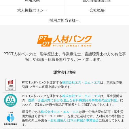
利用規約
個人情報保護方針
求人掲載ポリシー
会社概要
採用ご担当者様へ
PTOT人材バンクは、理学療法士、作業療法士、言語聴覚士の方のお仕事
探しや就職・転職を無料でサポート致します。
運営会社情報
PTOT人材バンクを運営する
株式会社エス・エム・エス
は、東京証券取
引所 プライム市場上場の企業です。
PTOT人材バンクを運営する
株式会社エス・エム・エス
は、厚生労働省
の
「医療・介護分野における適正な有料職業紹介事業者の認定制度」
に
おいて、第1回の医療分野認定事業者として認定されております。
運営元である
株式会社エス・エム・エス
は厚生労働大臣の認可（厚生労
働大臣許可番号 13-ユ-190019）を受けた会社です。人材紹介の専門性と
倫理の向上を図る
一般社団法人 日本人材紹介事業協会
に所属しておりま
す。