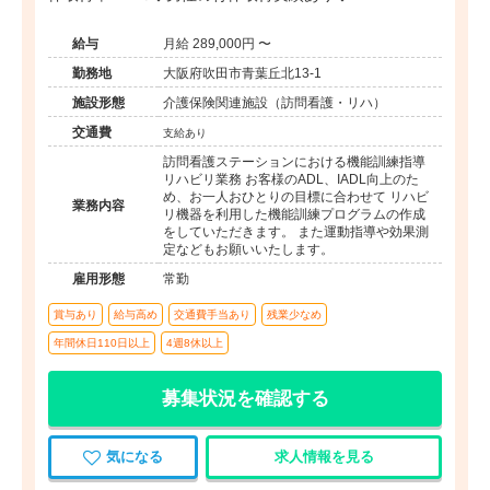
給与
月給 289,000円 〜
勤務地
大阪府吹田市青葉丘北13-1
施設形態
介護保険関連施設（訪問看護・リハ）
交通費
支給あり
訪問看護ステーションにおける機能訓練指導
リハビリ業務 お客様のADL、IADL向上のた
め、お一人おひとりの目標に合わせて リハビ
業務内容
リ機器を利用した機能訓練プログラムの作成
をしていただきます。 また運動指導や効果測
定などもお願いいたします。
雇用形態
常勤
賞与あり
給与高め
交通費手当あり
残業少なめ
年間休日110日以上
4週8休以上
募集状況を確認する
気になる
求人情報を見る