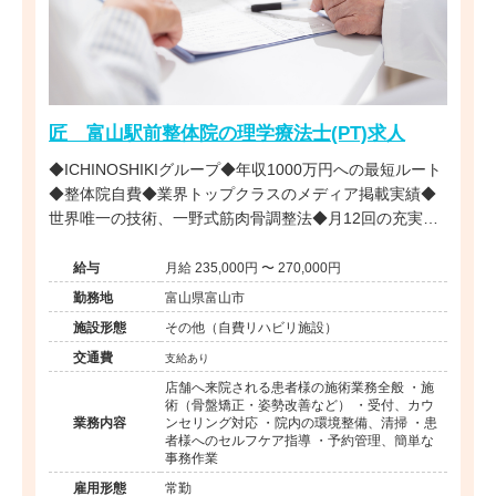
匠 富山駅前整体院の理学療法士(PT)求人
◆ICHINOSHIKIグループ◆年収1000万円への最短ルート
◆整体院自費◆業界トップクラスのメディア掲載実績◆
世界唯一の技術、一野式筋肉骨調整法◆月12回の充実し
た研修制度◆営業時間内の研修で安心◆インセンティブ
制度あり◆独立開業支援あり◆海外展開も視野に入れた
給与
月給 235,000円 〜 270,000円
成長企業でプロフェッショナルを目指せる環境です。
勤務地
富山県富山市
施設形態
その他（自費リハビリ施設）
交通費
支給あり
店舗へ来院される患者様の施術業務全般 ・施
術（骨盤矯正・姿勢改善など） ・受付、カウ
業務内容
ンセリング対応 ・院内の環境整備、清掃 ・患
者様へのセルフケア指導 ・予約管理、簡単な
事務作業
雇用形態
常勤