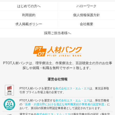
はじめての方へ
ハローワーク
利用規約
個人情報保護方針
求人掲載ポリシー
会社概要
採用ご担当者様へ
PTOT人材バンクは、理学療法士、作業療法士、言語聴覚士の方のお仕事
探しや就職・転職を無料でサポート致します。
運営会社情報
PTOT人材バンクを運営する
株式会社エス・エム・エス
は、東京証券取
引所 プライム市場上場の企業です。
PTOT人材バンクを運営する
株式会社エス・エム・エス
は、厚生労働省
の
「医療・介護分野における適正な有料職業紹介事業者の認定制度」
に
おいて、第1回の医療分野認定事業者として認定されております。
運営元である
株式会社エス・エム・エス
は厚生労働大臣の認可（厚生労