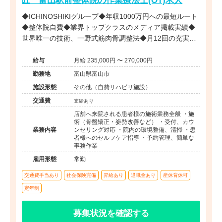
◆ICHINOSHIKIグループ◆年収1000万円への最短ルート
◆整体院自費◆業界トップクラスのメディア掲載実績◆
世界唯一の技術、一野式筋肉骨調整法◆月12回の充実し
た研修制度◆営業時間内の研修で安心◆インセンティブ
制度あり◆独立開業支援あり◆海外展開も視野に入れた
給与
月給 235,000円 〜 270,000円
成長企業でプロフェッショナルを目指せる環境です。
勤務地
富山県富山市
施設形態
その他（自費リハビリ施設）
交通費
支給あり
店舗へ来院される患者様の施術業務全般 ・施
術（骨盤矯正・姿勢改善など） ・受付、カウ
業務内容
ンセリング対応 ・院内の環境整備、清掃 ・患
者様へのセルフケア指導 ・予約管理、簡単な
事務作業
雇用形態
常勤
交通費手当あり
社会保険完備
昇給あり
退職金あり
産休育休可
定年制
募集状況を確認する