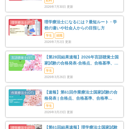
給料
2026年7月30日 更新
理学療法士になるには？最短ルート・学
校の違いや社会人からの目指し方
学生
就職
2026年7月2日 更新
【第28回結果速報】2026年言語聴覚士国
家試験の合格発表-合格点、合格基準、合
格率など-
学生
2026年3月26日 更新
【速報】第61回作業療法士国家試験の合
格発表 | 合格点、合格基準、合格率
（2026年）
学生
2026年3月23日 更新
【第61回結果速報】理学療法士国家試験