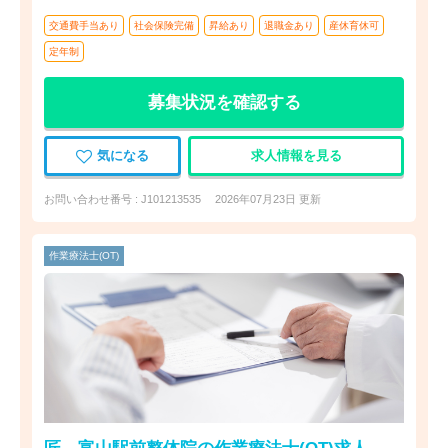
交通費手当あり
社会保険完備
昇給あり
退職金あり
産休育休可
定年制
募集状況を確認する
気になる
求人情報を見る
お問い合わせ番号 : J101213535
2026年07月23日 更新
作業療法士(OT)
匠 富山駅前整体院の作業療法士(OT)求人