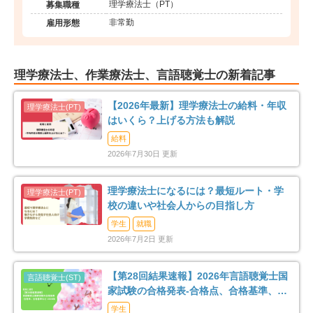
理学療法士（PT）
募集職種
非常勤
雇用形態
理学療法士、作業療法士、言語聴覚士の新着記事
【2026年最新】理学療法士の給料・年収
はいくら？上げる方法も解説
給料
2026年7月30日 更新
理学療法士になるには？最短ルート・学
校の違いや社会人からの目指し方
学生
就職
2026年7月2日 更新
【第28回結果速報】2026年言語聴覚士国
家試験の合格発表-合格点、合格基準、合
格率など-
学生