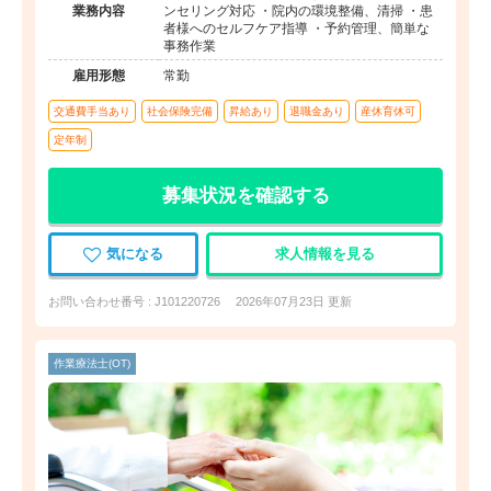
業務内容
ンセリング対応 ・院内の環境整備、清掃 ・患
者様へのセルフケア指導 ・予約管理、簡単な
事務作業
雇用形態
常勤
交通費手当あり
社会保険完備
昇給あり
退職金あり
産休育休可
定年制
募集状況を確認する
気になる
求人情報を見る
お問い合わせ番号 : J101220726
2026年07月23日 更新
作業療法士(OT)