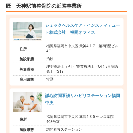
匠 天神駅前整骨院の近隣事業所
シミックヘルスケア・インスティテュー
ト株式会社 福岡オフィス
福岡県福岡市中央区 天神4-1-7 第3明星ビル
住所
4F
治験
施設形態
理学療法士（PT）/作業療法士（OT）/言語聴
募集職種
覚士（ST）
常勤
雇用形態
誠心訪問看護リハビリステーション福岡
中央
福岡県福岡市中央区 薬院4-3-5 セレス薬院
住所
403号室
訪問看護ステーション
施設形態