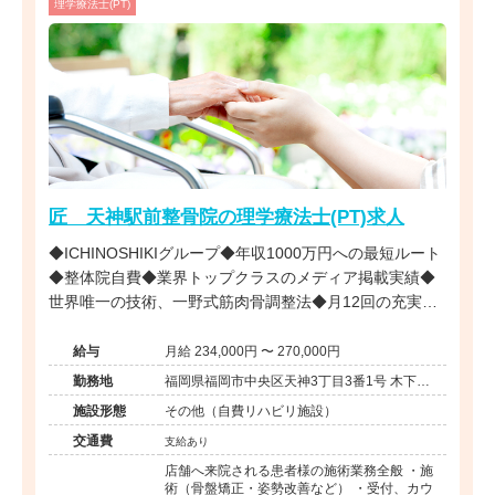
理学療法士(PT)
匠 天神駅前整骨院の理学療法士(PT)求人
◆ICHINOSHIKIグループ◆年収1000万円への最短ルート
◆整体院自費◆業界トップクラスのメディア掲載実績◆
世界唯一の技術、一野式筋肉骨調整法◆月12回の充実し
た研修制度◆営業時間内の研修で安心◆インセンティブ
制度あり◆独立開業支援あり◆海外展開も視野に入れた
給与
月給 234,000円 〜 270,000円
成長企業でプロフェッショナルを目指せる環境です。
勤務地
福岡県福岡市中央区天神3丁目3番1号 木下ビ
ル6-B号室
施設形態
その他（自費リハビリ施設）
交通費
支給あり
店舗へ来院される患者様の施術業務全般 ・施
術（骨盤矯正・姿勢改善など） ・受付、カウ