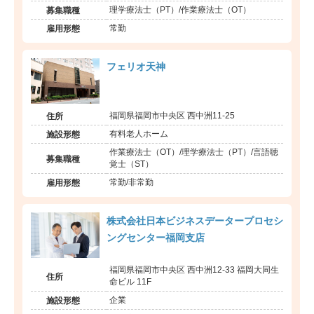
理学療法士（PT）/作業療法士（OT）
募集職種
常勤
雇用形態
フェリオ天神
福岡県福岡市中央区 西中洲11-25
住所
有料老人ホーム
施設形態
作業療法士（OT）/理学療法士（PT）/言語聴
募集職種
覚士（ST）
常勤/非常勤
雇用形態
株式会社日本ビジネスデータープロセシ
ングセンター福岡支店
福岡県福岡市中央区 西中洲12-33 福岡大同生
住所
命ビル 11F
企業
施設形態