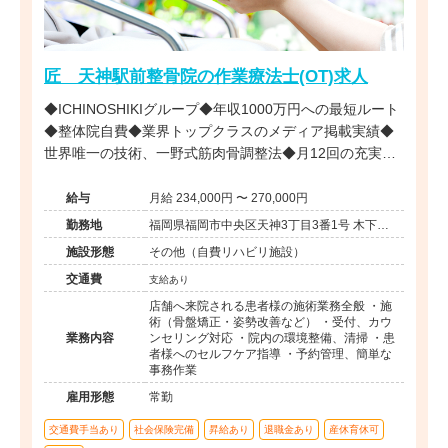
匠 天神駅前整骨院の作業療法士(OT)求人
◆ICHINOSHIKIグループ◆年収1000万円への最短ルート
◆整体院自費◆業界トップクラスのメディア掲載実績◆
世界唯一の技術、一野式筋肉骨調整法◆月12回の充実し
た研修制度◆営業時間内の研修で安心◆インセンティブ
制度あり◆独立開業支援あり◆海外展開も視野に入れた
給与
月給 234,000円 〜 270,000円
成長企業でプロフェッショナルを目指せる環境です。
勤務地
福岡県福岡市中央区天神3丁目3番1号 木下ビ
ル6-B号室
施設形態
その他（自費リハビリ施設）
交通費
支給あり
店舗へ来院される患者様の施術業務全般 ・施
術（骨盤矯正・姿勢改善など） ・受付、カウ
業務内容
ンセリング対応 ・院内の環境整備、清掃 ・患
者様へのセルフケア指導 ・予約管理、簡単な
事務作業
雇用形態
常勤
交通費手当あり
社会保険完備
昇給あり
退職金あり
産休育休可