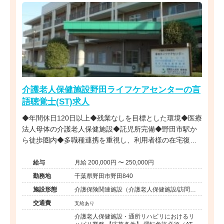
介護老人保健施設野田ライフケアセンターの言
語聴覚士(ST)求人
◆年間休日120日以上◆残業なしを目標とした環境◆医療
法人母体の介護老人保健施設◆託児所完備◆野田市駅か
ら徒歩圏内◆多職種連携を重視し、利用者様の在宅復帰
をチーム一丸となって支援できる職場です。
給与
月給 200,000円 〜 250,000円
勤務地
千葉県野田市野田840
施設形態
介護保険関連施設（介護老人保健施設/訪問看
護・リハ）
交通費
支給あり
介護老人保健施設・通所リハビリにおけるリ