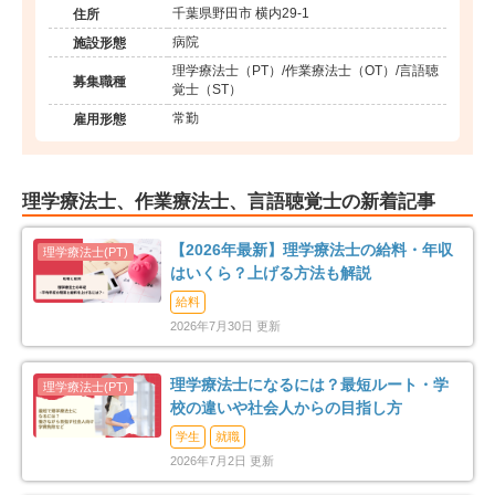
千葉県野田市 横内29-1
住所
病院
施設形態
理学療法士（PT）/作業療法士（OT）/言語聴
募集職種
覚士（ST）
常勤
雇用形態
理学療法士、作業療法士、言語聴覚士の新着記事
【2026年最新】理学療法士の給料・年収
はいくら？上げる方法も解説
給料
2026年7月30日 更新
理学療法士になるには？最短ルート・学
校の違いや社会人からの目指し方
学生
就職
2026年7月2日 更新