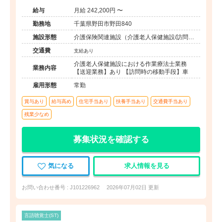
給与
月給 242,200円 〜
勤務地
千葉県野田市野田840
施設形態
介護保険関連施設（介護老人保健施設/訪問看
護・リハ）
交通費
支給あり
介護老人保健施設における作業療法士業務
業務内容
【送迎業務】あり 【訪問時の移動手段】車
雇用形態
常勤
賞与あり
給与高め
住宅手当あり
扶養手当あり
交通費手当あり
残業少なめ
募集状況を確認する
気になる
求人情報を見る
お問い合わせ番号 : J101226962
2026年07月02日 更新
言語聴覚士(ST)