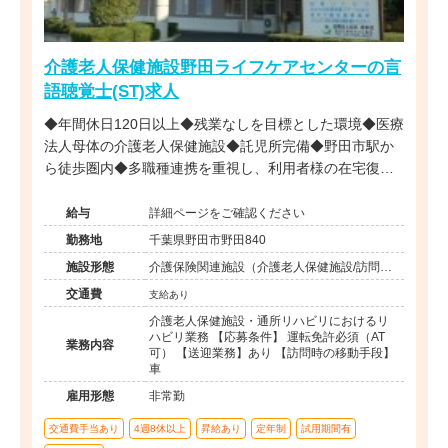
介護老人保健施設野田ライフケアセンターの言
語聴覚士(ST)求人
◆年間休日120日以上◆残業なしを目標とした環境◆医療
法人母体の介護老人保健施設◆託児所完備◆野田市駅か
ら徒歩圏内◆多職種連携を重視し、利用者様の在宅復帰
をチーム一丸となって支援できる職場です。
給与
詳細ページをご確認ください
勤務地
千葉県野田市野田840
施設形態
介護保険関連施設（介護老人保健施設/訪問看
護・リハ）
交通費
支給あり
介護老人保健施設・通所リハビリにおけるリ
ハビリ業務 【応募条件】 運転免許必須（AT
業務内容
可） 【送迎業務】あり 【訪問時の移動手段】
車
雇用形態
非常勤
交通費手当あり
4週8休以上
昇給あり
定年制
試用期間有