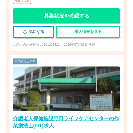
残業少なめ
募集状況を確認する
気になる
求人情報を見る
お問い合わせ番号 : J101226612
2026年07月02日 更新
作業療法士(OT)
介護老人保健施設野田ライフケアセンターの作
業療法士(OT)求人