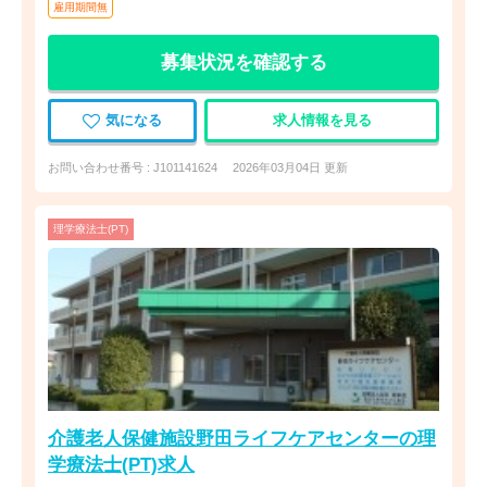
雇用期間無
募集状況を確認する
気になる
求人情報を見る
お問い合わせ番号 : J101141624
2026年03月04日 更新
理学療法士(PT)
介護老人保健施設野田ライフケアセンターの理
学療法士(PT)求人