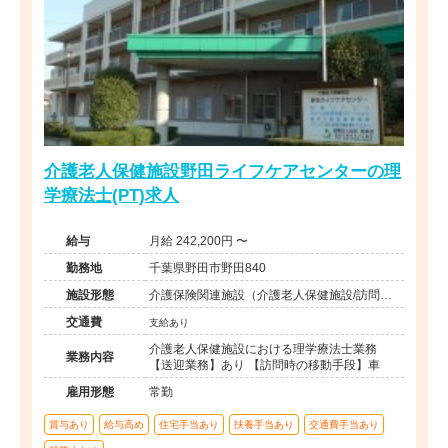
介護老人保健施設野田ライフケアセンターの理
学療法士(PT)求人
給与
月給 242,200円 〜
勤務地
千葉県野田市野田840
施設形態
介護保険関連施設（介護老人保健施設/訪問看
護・リハ）
交通費
支給あり
介護老人保健施設における理学療法士業務
業務内容
【送迎業務】あり 【訪問時の移動手段】車
雇用形態
常勤
賞与あり
給与高め
住宅手当あり
扶養手当あり
交通費手当あり