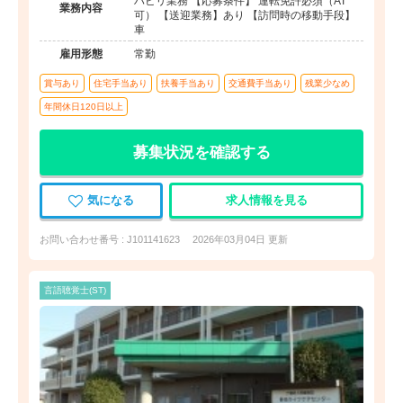
ハビリ業務 【応募条件】 運転免許必須（AT
業務内容
可） 【送迎業務】あり 【訪問時の移動手段】
車
雇用形態
常勤
賞与あり
住宅手当あり
扶養手当あり
交通費手当あり
残業少なめ
年間休日120日以上
募集状況を確認する
気になる
求人情報を見る
お問い合わせ番号 : J101141623
2026年03月04日 更新
言語聴覚士(ST)