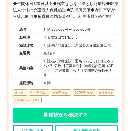
◆年間休日120日以上◆残業なしを目標とした環境◆医療
法人母体の介護老人保健施設◆託児所完備◆野田市駅か
ら徒歩圏内◆多職種連携を重視し、利用者様の在宅復帰
をチーム一丸となって支援できる職場です。
給与
月給 200,000円 〜 250,000円
勤務地
千葉県野田市野田840
施設形態
介護保険関連施設（介護老人保健施設/訪問看
護・リハ）
交通費
支給あり
介護老人保健施設・通所リハビリにおけるリ
ハビリ業務 【応募条件】 運転免許必須（AT
業務内容
可） 【送迎業務】あり 【訪問時の移動手段】
車
雇用形態
常勤
賞与あり
住宅手当あり
扶養手当あり
交通費手当あり
残業少なめ
年間休日120日以上
募集状況を確認する
気になる
求人情報を見る