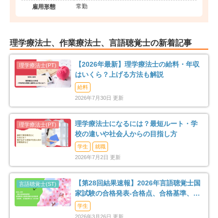
常勤
雇用形態
理学療法士、作業療法士、言語聴覚士の新着記事
【2026年最新】理学療法士の給料・年収
はいくら？上げる方法も解説
給料
2026年7月30日 更新
理学療法士になるには？最短ルート・学
校の違いや社会人からの目指し方
学生
就職
2026年7月2日 更新
【第28回結果速報】2026年言語聴覚士国
家試験の合格発表-合格点、合格基準、合
格率など-
学生
2026年3月26日 更新