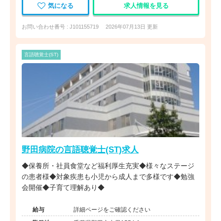
気になる
求人情報を見る
お問い合わせ番号 : J101155719
2026年07月13日 更新
言語聴覚士(ST)
野田病院の言語聴覚士(ST)求人
◆保養所・社員食堂など福利厚生充実◆様々なステージ
の患者様◆対象疾患も小児から成人まで多様です◆勉強
会開催◆子育て理解あり◆
給与
詳細ページをご確認ください