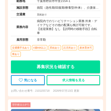
勤務地
千葉県野田市中里1554-1
施設形態
病院（急性期/回復期/療養型/外来）、介護保険
関連施設（デイケア/訪問看護・リハ）
交通費
支給あり
病院内でのリハビリテーション業務 外来・デ
イケアなどその他の配属も検討可能です。
業務内容
【送迎業務】なし 【訪問時の移動手段】自転
車
雇用形態
非常勤
交通費手当あり
4週8休以上
昇給あり
託児所あり
産休育休可
寮あり
募集状況を確認する
気になる
求人情報を見る
お問い合わせ番号 : J101155718
2026年07月13日 更新
理学療法士(PT)