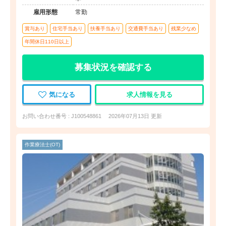
雇用形態
常勤
賞与あり
住宅手当あり
扶養手当あり
交通費手当あり
残業少なめ
年間休日110日以上
募集状況を確認する
気になる
求人情報を見る
お問い合わせ番号 : J100548861
2026年07月13日 更新
作業療法士(OT)