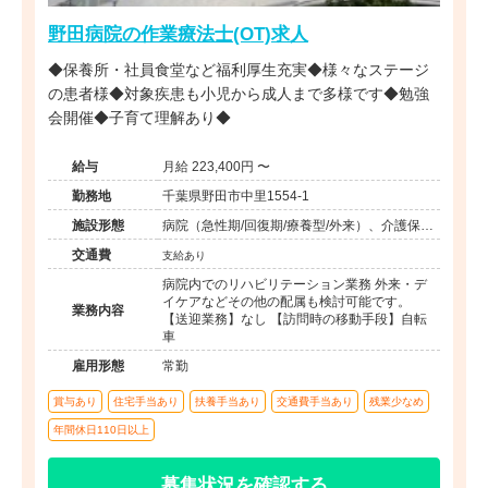
野田病院の作業療法士(OT)求人
◆保養所・社員食堂など福利厚生充実◆様々なステージ
の患者様◆対象疾患も小児から成人まで多様です◆勉強
会開催◆子育て理解あり◆
給与
月給 223,400円 〜
勤務地
千葉県野田市中里1554-1
施設形態
病院（急性期/回復期/療養型/外来）、介護保険
関連施設（デイケア/訪問看護・リハ）
交通費
支給あり
病院内でのリハビリテーション業務 外来・デ
イケアなどその他の配属も検討可能です。
業務内容
【送迎業務】なし 【訪問時の移動手段】自転
車
雇用形態
常勤
賞与あり
住宅手当あり
扶養手当あり
交通費手当あり
残業少なめ
年間休日110日以上
募集状況を確認する