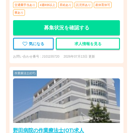
交通費手当あり
4週8休以上
昇給あり
託児所あり
産休育休可
寮あり
募集状況を確認する
気になる
求人情報を見る
お問い合わせ番号 : J101155720
2026年07月13日 更新
作業療法士(OT)
野田病院の作業療法士(OT)求人