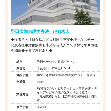
野田病院の理学療法士(PT)求人
◆保養所・社員食堂など福利厚生充実◆様々なステージ
の患者様◆対象疾患も小児から成人まで多様です◆勉強
会開催◆子育て理解あり◆
給与
詳細ページをご確認ください
勤務地
千葉県野田市中里1554-1
施設形態
病院（急性期/回復期/療養型/外来）、介護保険
関連施設（デイケア/訪問看護・リハ）
交通費
支給あり
病院内でのリハビリテーション業務 外来・デ
イケアなどその他の配属も検討可能です。
業務内容
【送迎業務】なし 【訪問時の移動手段】自転
車
雇用形態
非常勤