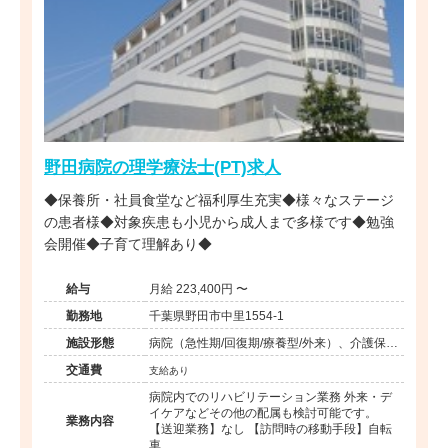
野田病院の理学療法士(PT)求人
◆保養所・社員食堂など福利厚生充実◆様々なステージ
の患者様◆対象疾患も小児から成人まで多様です◆勉強
会開催◆子育て理解あり◆
給与
月給 223,400円 〜
勤務地
千葉県野田市中里1554-1
施設形態
病院（急性期/回復期/療養型/外来）、介護保険
関連施設（デイケア/訪問看護・リハ）
交通費
支給あり
病院内でのリハビリテーション業務 外来・デ
イケアなどその他の配属も検討可能です。
業務内容
【送迎業務】なし 【訪問時の移動手段】自転
車