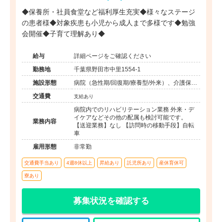
◆保養所・社員食堂など福利厚生充実◆様々なステージ
の患者様◆対象疾患も小児から成人まで多様です◆勉強
会開催◆子育て理解あり◆
給与
詳細ページをご確認ください
勤務地
千葉県野田市中里1554-1
施設形態
病院（急性期/回復期/療養型/外来）、介護保険
関連施設（デイケア/訪問看護・リハ）
交通費
支給あり
病院内でのリハビリテーション業務 外来・デ
イケアなどその他の配属も検討可能です。
業務内容
【送迎業務】なし 【訪問時の移動手段】自転
車
雇用形態
非常勤
交通費手当あり
4週8休以上
昇給あり
託児所あり
産休育休可
寮あり
募集状況を確認する