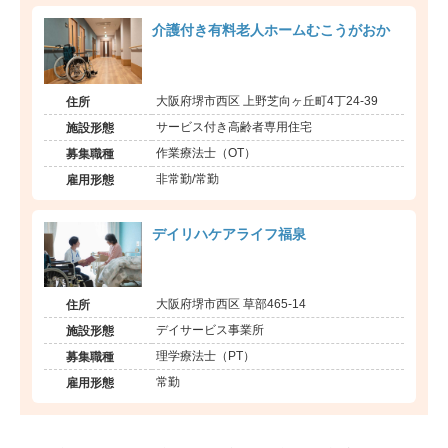
介護付き有料老人ホームむこうがおか
大阪府堺市西区 上野芝向ヶ丘町4丁24-39
住所
サービス付き高齢者専用住宅
施設形態
作業療法士（OT）
募集職種
非常勤/常勤
雇用形態
デイリハケアライフ福泉
大阪府堺市西区 草部465-14
住所
デイサービス事業所
施設形態
理学療法士（PT）
募集職種
常勤
雇用形態