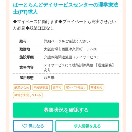
はーとらんどデイサービスセンターの理学療法
士(PT)求人
◆マイペースに働けます◆プライベートも充実させたい
方必見◆残業ほぼなし
給与
詳細ページをご確認ください
勤務地
大阪府堺市西区津久野町一丁7-20
施設形態
介護保険関連施設（デイサービス）
デイサービスにて機能訓練業務 【送迎業務】
業務内容
あり
雇用形態
非常勤
残業少なめ
未経験歓迎
新卒可
駅orバス停近い
車通勤可
経営が安定している
募集状況を確認する
気になる
求人情報を見る