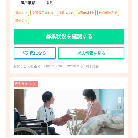
雇用形態
常勤
賞与あり
交通費手当あり
残業少なめ
4週8休以上
社会保険完備
昇給あり
募集状況を確認する
気になる
求人情報を見る
お問い合わせ番号 : J101220028
2026年05月18日 更新
理学療法士(PT)