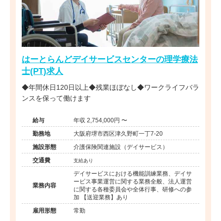
はーとらんどデイサービスセンターの理学療法
士(PT)求人
◆年間休日120日以上◆残業ほぼなし◆ワークライフバラ
ンスを保って働けます
給与
年収 2,754,000円 〜
勤務地
大阪府堺市西区津久野町一丁7-20
施設形態
介護保険関連施設（デイサービス）
交通費
支給あり
デイサービスにおける機能訓練業務、デイサ
ービス事業運営に関する業務全般、法人運営
業務内容
に関する各種委員会や全体行事、研修への参
加 【送迎業務】あり
雇用形態
常勤