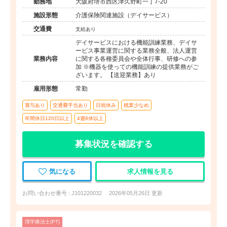
勤務地
大阪府堺市西区津久野町一丁7-20
施設形態
介護保険関連施設（デイサービス）
交通費
支給あり
デイサービスにおける機能訓練業務、デイサ
ービス事業運営に関する業務全般、法人運営
業務内容
に関する各種委員会や全体行事、研修への参
加 ※機器を使っての機能訓練の提供業務がご
ざいます。 【送迎業務】あり
雇用形態
常勤
賞与あり
交通費手当あり
日祝休み
残業少なめ
年間休日120日以上
4週8休以上
募集状況を確認する
気になる
求人情報を見る
お問い合わせ番号 : J101220032
2026年05月26日 更新
理学療法士(PT)