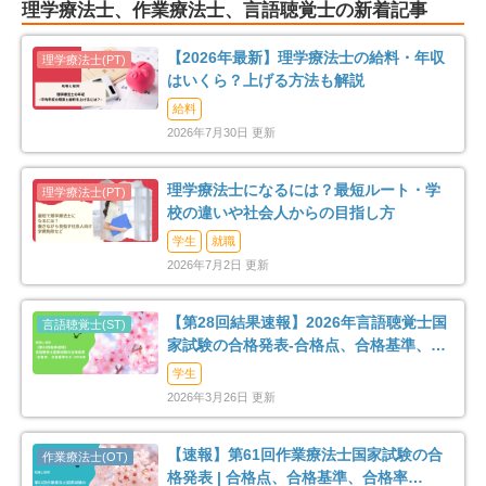
理学療法士、作業療法士、言語聴覚士の新着記事
【2026年最新】理学療法士の給料・年収
はいくら？上げる方法も解説
給料
2026年7月30日 更新
理学療法士になるには？最短ルート・学
校の違いや社会人からの目指し方
学生
就職
2026年7月2日 更新
【第28回結果速報】2026年言語聴覚士国
家試験の合格発表-合格点、合格基準、合
格率など-
学生
2026年3月26日 更新
【速報】第61回作業療法士国家試験の合
格発表 | 合格点、合格基準、合格率