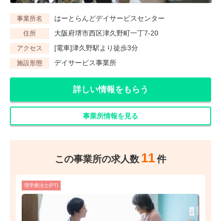
はーとらんどデイサービスセンター
事業所名
大阪府堺市西区津久野町一丁7-20
住所
[電車]津久野駅より徒歩3分
アクセス
デイサービス事業所
施設形態
詳しい情報をもらう
事業所情報を見る
11
この事業所の求人数
件
理学療法士(PT)