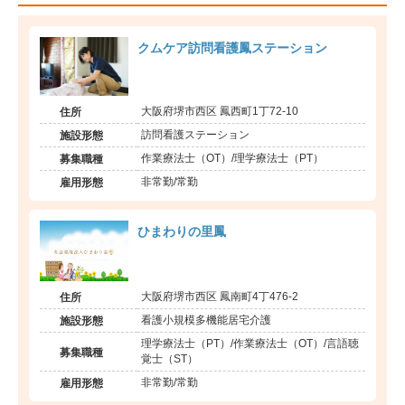
クムケア訪問看護鳳ステーション
大阪府堺市西区 鳳西町1丁72-10
住所
訪問看護ステーション
施設形態
作業療法士（OT）/理学療法士（PT）
募集職種
非常勤/常勤
雇用形態
ひまわりの里鳳
大阪府堺市西区 鳳南町4丁476-2
住所
看護小規模多機能居宅介護
施設形態
理学療法士（PT）/作業療法士（OT）/言語聴
募集職種
覚士（ST）
非常勤/常勤
雇用形態