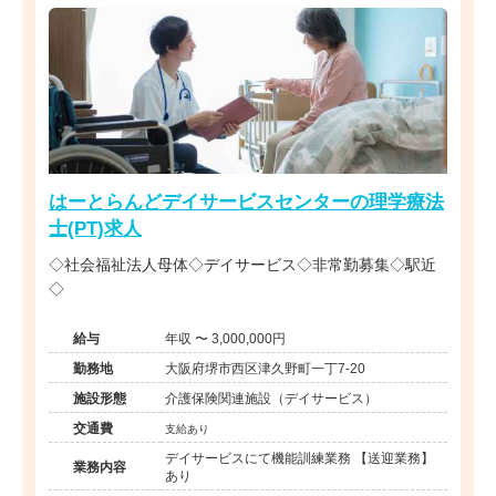
はーとらんどデイサービスセンターの理学療法
士(PT)求人
◇社会福祉法人母体◇デイサービス◇非常勤募集◇駅近
◇
給与
年収 〜 3,000,000円
勤務地
大阪府堺市西区津久野町一丁7-20
施設形態
介護保険関連施設（デイサービス）
交通費
支給あり
デイサービスにて機能訓練業務 【送迎業務】
業務内容
あり