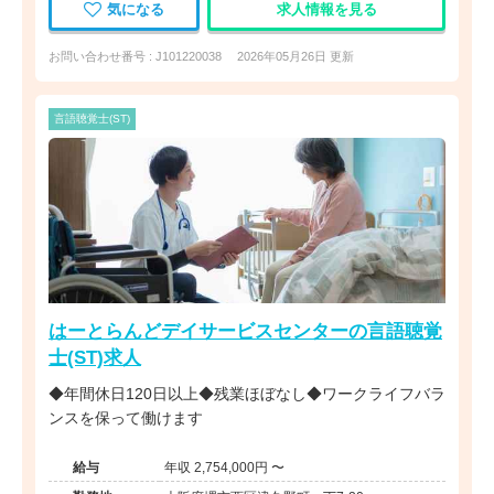
気になる
求人情報を見る
お問い合わせ番号 : J101220038
2026年05月26日 更新
言語聴覚士(ST)
はーとらんどデイサービスセンターの言語聴覚
士(ST)求人
◆年間休日120日以上◆残業ほぼなし◆ワークライフバラ
ンスを保って働けます
給与
年収 2,754,000円 〜