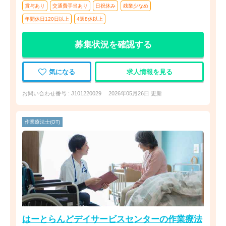
賞与あり
交通費手当あり
日祝休み
残業少なめ
年間休日120日以上
4週8休以上
募集状況を確認する
気になる
求人情報を見る
お問い合わせ番号 : J101220029
2026年05月26日 更新
作業療法士(OT)
はーとらんどデイサービスセンターの作業療法