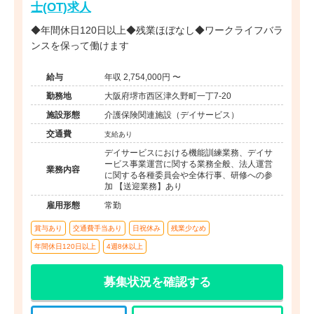
士(OT)求人
◆年間休日120日以上◆残業ほぼなし◆ワークライフバラ
ンスを保って働けます
給与
年収 2,754,000円 〜
勤務地
大阪府堺市西区津久野町一丁7-20
施設形態
介護保険関連施設（デイサービス）
交通費
支給あり
デイサービスにおける機能訓練業務、デイサ
ービス事業運営に関する業務全般、法人運営
業務内容
に関する各種委員会や全体行事、研修への参
加 【送迎業務】あり
雇用形態
常勤
賞与あり
交通費手当あり
日祝休み
残業少なめ
年間休日120日以上
4週8休以上
募集状況を確認する