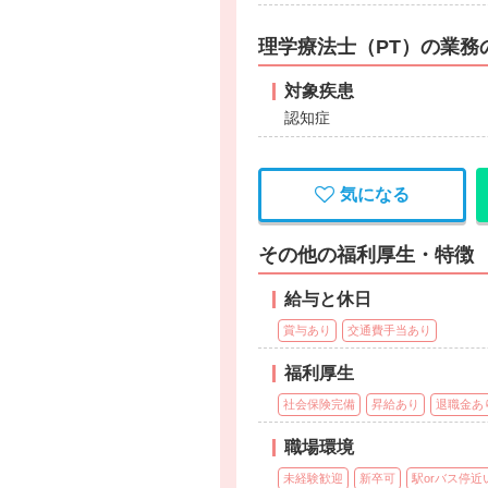
理学療法士（PT）の業務
対象疾患
認知症
気になる
その他の福利厚生・特徴
給与と休日
賞与あり
交通費手当あり
福利厚生
社会保険完備
昇給あり
退職金あ
職場環境
未経験歓迎
新卒可
駅orバス停近