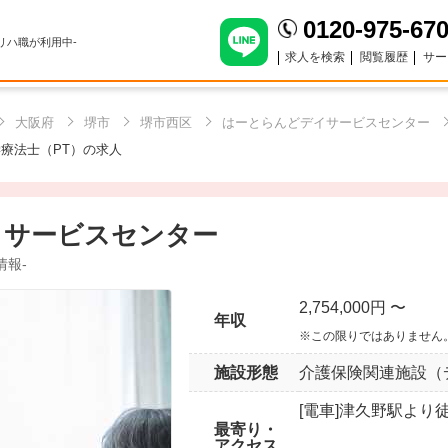
0120-975-67
のリハ職が利用中-
求人を検索
閲覧履歴
サー
大阪府
堺市
堺市西区
はーとらんどデイサービスセンター
療法士（PT）の求人
イサービスセンター
情報-
2,754,000円 〜
年収
※この限りではありません
施設形態
介護保険関連施設（
[電車]津久野駅より
最寄り・
アクセス