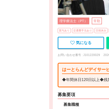
理学療法士（PT）
常勤
賞与あり
交通費手当あり
日祝休み
気になる
お問い合わせ番号 : J101220029
20
はーとらんどデイサー
◆年間休日120日以上◆
募集要項
募集職種