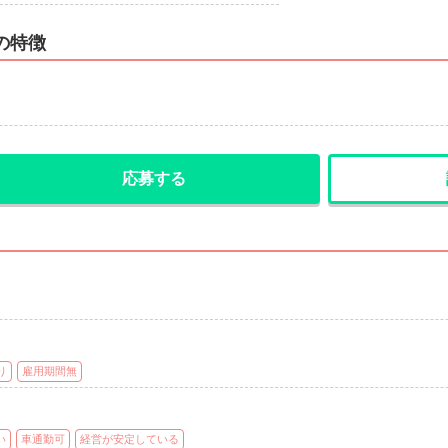
の特徴
応募する
り
雇用期間無
い
車通勤可
経営が安定している