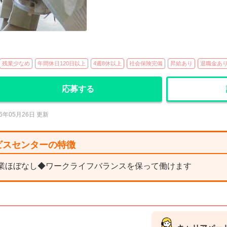
残業少なめ
年間休日120日以上
4週8休以上
社会保険完備
昇給あり
退職金あ
応募する
26年05月26日 更新
ビスセンターの特徴
残業ほぼなし◆ワークライフバランスを保って働けます