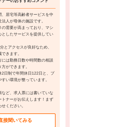
トナーのおすすめコメント
問、居宅等高齢者サービスを中
祉法人が母体の施設です。
リの需要が高まっており、マシ
心としたサービスを提供してい
3分とアクセスが良好なため、
減できます。
方には勤務日数や時間数の相談
き方ができます。
2日制で年間休日122日と、プ
やすい環境が整っています。
額など、求人票には書いていな
ートナーがお伝えします！まず
わせください。
直接聞いてみる