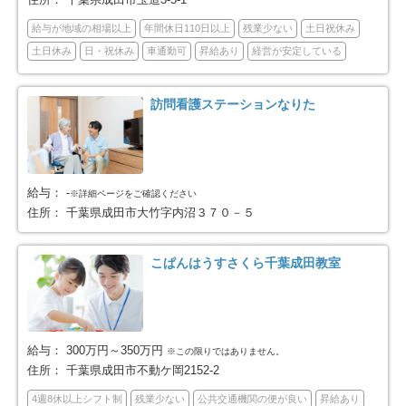
柏市
市原市
75
38
給与が地域の相場以上
年間休日110日以上
残業少ない
土日祝休み
土日休み
日・祝休み
車通勤可
昇給あり
経営が安定している
流山市
八千代市
33
32
訪問看護ステーションなりた
我孫子市
鴨川市
14
2
鎌ケ谷市
君津市
23
1
給与：
-
※詳細ページをご確認ください
富津市
浦安市
1
26
住所：
千葉県成田市大竹字内沼３７０－５
四街道市
袖ケ浦市
27
3
こぱんはうすさくら千葉成田教室
八街市
印西市
9
8
白井市
富里市
8
6
給与：
300万円～350万円
※この限りではありません。
住所：
千葉県成田市不動ケ岡2152-2
南房総市
香取市
5
5
4週8休以上シフト制
残業少ない
公共交通機関の便が良い
昇給あり