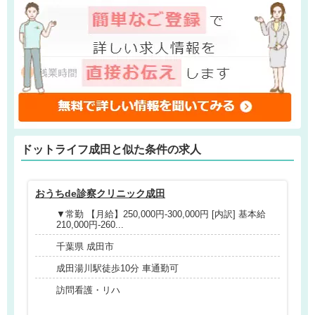
ドットライフ成田と
似た条件
の求人
おうちde診察クリニック成田
訪
▼常勤 【月給】250,000円-300,000円 [内訳] 基本給
210,000円-260...
千葉県 成田市
成田湯川駅徒歩10分 車通勤可
訪問看護・リハ