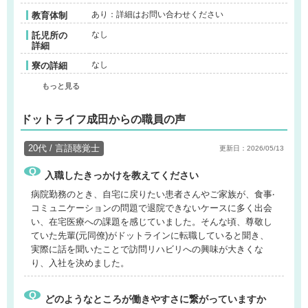
あり：詳細はお問い合わせください
教育体制
なし
託児所の
詳細
なし
寮の詳細
もっと見る
ドットライフ成田からの職員の声
20代 / 言語聴覚士
更新日：2026/05/13
入職したきっかけを教えてください
病院勤務のとき、自宅に戻りたい患者さんやご家族が、食事‧
コミュニケーションの問題で退院できないケースに多く出会
い、在宅医療への課題を感じていました。そんな頃、尊敬し
ていた先輩(元同僚)がドットラインに転職していると聞き、
実際に話を聞いたことで訪問リハビリへの興味が大きくな
り、入社を決めました。
どのようなところが働きやすさに繋がっていますか