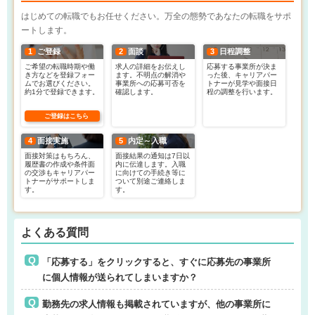
はじめての転職でもお任せください。万全の態勢であなたの転職をサポ
ートします。
1
ご登録
2
面談
3
日程調整
ご希望の転職時期や働
求人の詳細をお伝えし
応募する事業所が決ま
き方などを登録フォー
ます。不明点の解消や
った後、キャリアパー
ムでお選びください。
事業所への応募可否を
トナーが見学や面接日
約1分で登録できます。
確認します。
程の調整を行います。
ご登録はこちら
4
面接実施
5
内定～入職
面接対策はもちろん、
面接結果の通知は7日以
履歴書の作成や条件面
内に伝達します。入職
の交渉もキャリアパー
に向けての手続き等に
トナーがサポートしま
ついて別途ご連絡しま
す。
す。
よくある質問
「応募する」をクリックすると、すぐに応募先の事業所
に個人情報が送られてしまいますか？
勤務先の求人情報も掲載されていますが、他の事業所に