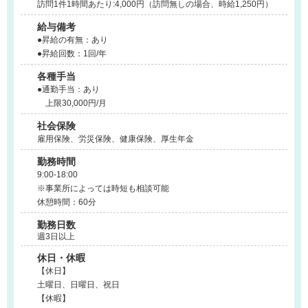
訪問1件1時間あたり:4,000円（訪問無しの場合、時給1,250円）
給与備考
●昇給の有無：あり
●昇給回数：1回/年
各種手当
●通勤手当：あり
上限30,000円/月
社会保険
雇用保険、労災保険、健康保険、厚生年金
勤務時間
9:00-18:00
※事業所によっては時短も相談可能
休憩時間：60分
勤務日数
週3日以上
休日・休暇
【休日】
土曜日、日曜日、祝日
【休暇】