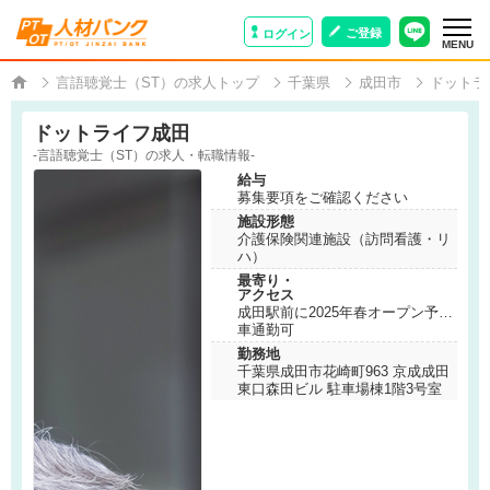
ご登録
ログイン
MENU
言語聴覚士（ST）の求人トップ
千葉県
成田市
ドットラ
ドットライフ成田
-言語聴覚士（ST）の求人・転職情報-
給与
募集要項をご確認ください
施設形態
介護保険関連施設（訪問看護・リ
ハ）
最寄り・
アクセス
成田駅前に2025年春オープン予定
車通勤可
勤務地
千葉県成田市花崎町963 京成成田
東口森田ビル 駐車場棟1階3号室