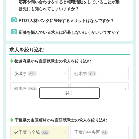
応募や問い合わせをすると転職活動をしていることが勤
務先にも知られてしまいますか？
PTOT人材バンクに登録するメリットはなんですか？
応募を悩んでいる求人は応募しないほうがいいですか？
求人を絞り込む
都道府県から言語聴覚士の求人を絞り込む
茨城県
栃木県
271
119
群馬県
埼玉県
153
891
千葉県
東京都
956
1839
神奈川県
1205
千葉県
の市区町村から言語聴覚士の求人を絞り込む
千葉市全域
千葉市中央区
233
64