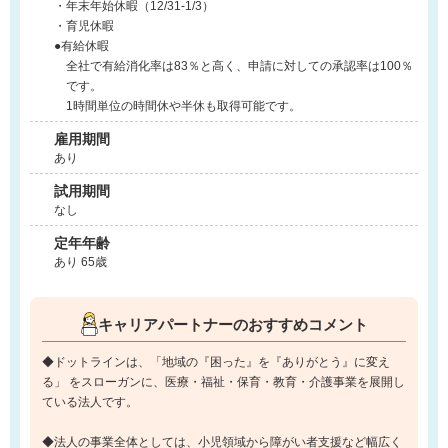
・年末年始休暇（12/31-1/3）
・育児休暇
●有給休暇
全社で有給消化率は83％と高く、申請に対しての承認率は100％
です。
1時間単位の時間休や半休も取得可能です。
雇用期間
あり
試用期間
なし
定年年齢
あり 65歳
キャリアパートナーのおすすめコメント
◆ドットラインは、「地域の『困った』を『ありがとう』に変え
る」 をスローガンに、医療・福祉・保育・教育・介護事業を展開し
ている法人です。
◆法人の事業全体としては、小児領域から障がい者支援など幅広く