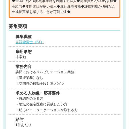
◆全国に約210拠点事業所を展開する法人◆従業員数2,500名規模◆
高給与◆年間休日が多い法人◆直行直帰可能◆評価制度が明確なた
め成長実感を感じることが可能です◆
募集要項
募集職種
言語聴覚士（ST）
雇用形態
非常勤
業務内容
訪問におけるリハビリテーション業務
【送迎業務】なし
【訪問時の移動手段】車;バイク
求める人物像・応募要件
・協調性のある方
・地域の在宅医療に貢献したい方
・明るいコミュニケーションが取れる方
給与
1件あたり