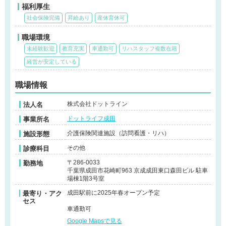
福利厚生
社会保険完備
昇給あり
産休育休可
職場環境
未経験歓迎
教育充実
車通勤可
リハスタッフ複数在籍
経営が安定している
職場情報
株式会社ドットライン
法人名
ドットライフ成田
事業所名
介護保険関連施設（訪問看護・リハ）
施設形態
その他
診療科目
〒286-0033
勤務地
千葉県成田市花崎町963 京成成田東口森田ビル 駐車
場棟1階3号室
成田駅前に2025年春オープン予定
最寄り・アク
セス
車通勤可
Google Mapsで見る