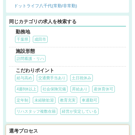
ドットライフ八千代(常勤/非常勤)
同じカテゴリの求人を検索する
勤務地
千葉県
成田市
施設形態
訪問看護・リハ
こだわりポイント
給与高め
交通費手当あり
土日祝休み
4週8休以上
社会保険完備
昇給あり
産休育休可
定年制
未経験歓迎
教育充実
車通勤可
リハスタッフ複数在籍
経営が安定している
選考プロセス