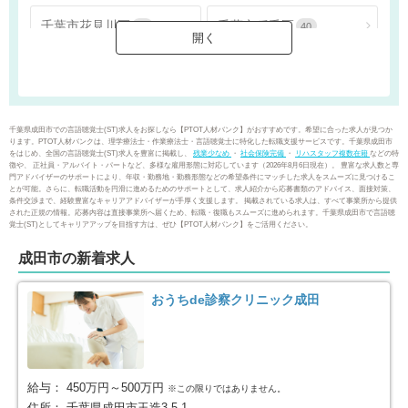
千葉市花見川区
千葉市稲毛区
47
40
千葉市若葉区
千葉市緑区
30
33
千葉市美浜区
銚子市
19
1
千葉県成田市での言語聴覚士(ST)求人をお探しなら【PTOT人材バンク】がおすすめです。希望に合った求人が見つか
ります。PTOT人材バンクは、理学療法士・作業療法士・言語聴覚士に特化した転職支援サービスです。千葉県成田市
をはじめ、全国の言語聴覚士(ST)求人を豊富に掲載し、
残業少なめ
・
社会保険完備
・
リハスタッフ複数在籍
などの特
市川市
船橋市
49
121
徴や、 正社員・アルバイト・パートなど、多様な雇用形態に対応しています（2026年8月6日現在）。 豊富な求人数と専
門アドバイザーのサポートにより、年収・勤務地・勤務形態などの希望条件にマッチした求人をスムーズに見つけるこ
とが可能。さらに、転職活動を円滑に進めるためのサポートとして、求人紹介から応募書類のアドバイス、面接対策、
条件交渉まで、経験豊富なキャリアアドバイザーが手厚く支援します。 掲載されている求人は、すべて事業所から提供
館山市
木更津市
8
5
された正規の情報。応募内容は直接事業所へ届くため、転職・復職もスムーズに進められます。千葉県成田市で言語聴
覚士(ST)としてキャリアアップを目指す方は、ぜひ【PTOT人材バンク】をご活用ください。
松戸市
野田市
79
13
成田市の新着求人
茂原市
成田市
15
13
おうちde診察クリニック成田
佐倉市
東金市
28
7
旭市
習志野市
4
31
給与：
450万円～500万円
※この限りではありません。
住所：
千葉県成田市玉造3-5-1