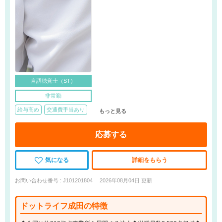
言語聴覚士（ST）
非常勤
給与高め
交通費手当あり
もっと見る
応募する
気になる
詳細をもらう
お問い合わせ番号 : J101201804
2026年08月04日 更新
ドットライフ成田の特徴