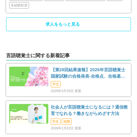
未経験歓迎
山武市
いすみ市
2
8
印旛郡酒々井町
香取郡東庄町
5
2
求人をもっと見る
大網白里市
山武郡芝山町
8
2
長生郡睦沢町
長生郡長柄町
3
1
言語聴覚士に関する新着記事
長生郡長南町
夷隅郡大多喜町
1
1
【第28回結果速報】2026年言語聴覚士
国家試験の合格発表-合格点、合格基
準、合格率など-
学生
2026年3月26日 更新
社会人が言語聴覚士になるには？通信教
育でなれる？働きながらめざす方法
学生
就職
2026年1月22日 更新