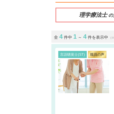
理学療法士
の
4
1
4
全
件中
～
件を表示中
(
言語聴覚士(ST)
職員の声