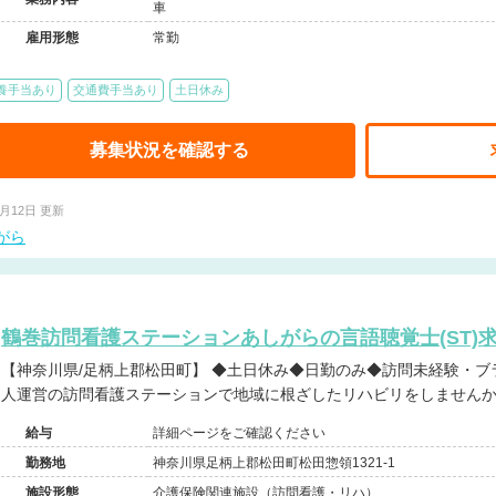
車
雇用形態
常勤
養手当あり
交通費手当あり
土日休み
募集状況を確認する
6月12日 更新
がら
鶴巻訪問看護ステーションあしがらの言語聴覚士(ST)
【神奈川県/足柄上郡松田町】 ◆土日休み◆日勤のみ◆訪問未経験・ブランク歓迎◆福利厚生充実の医療法
人運営の訪問看護ステーションで地域に根ざしたリハビリをしません
給与
詳細ページをご確認ください
勤務地
神奈川県足柄上郡松田町松田惣領1321-1
施設形態
介護保険関連施設（訪問看護・リハ）