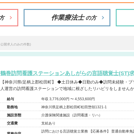
作業療法士
方
の方
※公開求人のみの件数)
鶴巻訪問看護ステーションあしがらの言語聴覚士(ST)
【神奈川県/足柄上郡松田町】 ◆土日休み◆日勤のみ◆訪問未経験・ブランク歓迎◆福利厚生充実の医療法
人運営の訪問看護ステーションで地域に根ざしたリハビリをしません
給与
年収 3,776,000円 〜 4,553,600円
勤務地
神奈川県足柄上郡松田町松田惣領1321-1
施設形態
介護保険関連施設（訪問看護・リハ）
交通費
支給あり
訪問における言語聴覚士業務 【応募条件】 普通自動車免
業務内容