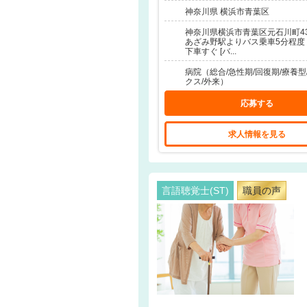
神奈川県 横浜市青葉区
神奈川県横浜市青葉区元石川町430
あざみ野駅よりバス乗車5分程度
下車すぐ [バ...
病院（総合/急性期/回復期/療養型
クス/外来）
応募する
求人情報を見る
言語聴覚士(ST)
職員の声