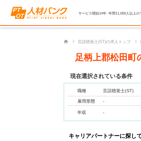
サービス開始14年 -年間11,000人以上
言語聴覚士(ST)の求人トップ
足柄上郡松田町の
現在選択されている条件
職種
言語聴覚士(ST)
雇用形態
-
年収
-
キャリアパートナーに探し