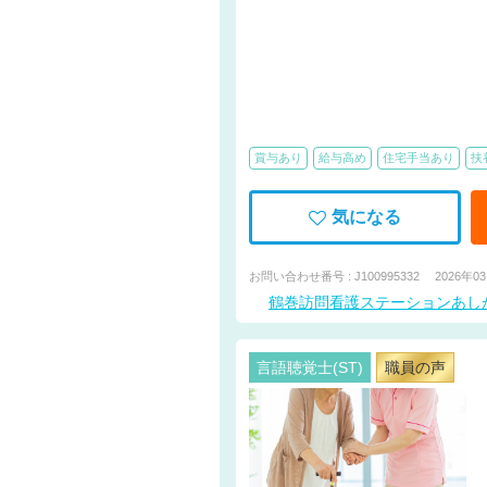
賞与あり
給与高め
住宅手当あり
扶
気になる
お問い合わせ番号 : J100995332
2026年0
鶴巻訪問看護ステーションあし
言語聴覚士(ST)
職員の声