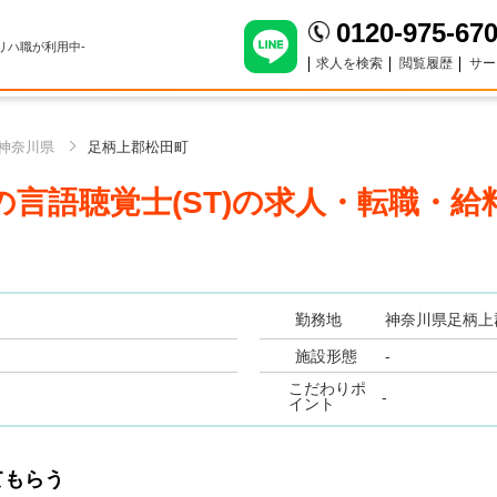
0120-975-67
のリハ職が利用中-
求人を検索
閲覧履歴
サー
神奈川県
足柄上郡松田町
言語聴覚士(ST)
の求人・転職・給
勤務地
神奈川県足柄上
施設形態
-
こだわりポ
-
イント
てもらう