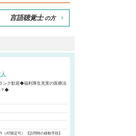
言語聴覚士
の方
求人
か？◆
許（AT限定可） 【訪問時の移動手段】