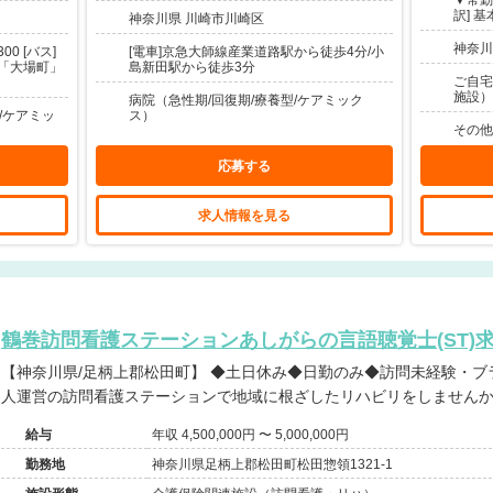
▼常勤 
訳] 基本
神奈川県 川崎市川崎区
神奈川
0 [バス]
[電車]京急大師線産業道路駅から徒歩4分/小
「大場町」
島新田駅から徒歩3分
ご自宅
施設）
病院（急性期/回復期/療養型/ケアミック
/ケアミッ
ス）
その他
応募する
求人情報を見る
鶴巻訪問看護ステーションあしがらの言語聴覚士(ST)
【神奈川県/足柄上郡松田町】 ◆土日休み◆日勤のみ◆訪問未経験・ブランク歓迎◆福利厚生充実の医療法
人運営の訪問看護ステーションで地域に根ざしたリハビリをしません
給与
年収 4,500,000円 〜 5,000,000円
勤務地
神奈川県足柄上郡松田町松田惣領1321-1