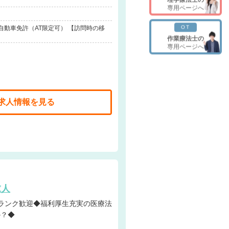
専用ページへ
OT
自動車免許（AT限定可） 【訪問時の移
作業療法士の
専用ページへ
求人情報を見る
求人
か？◆