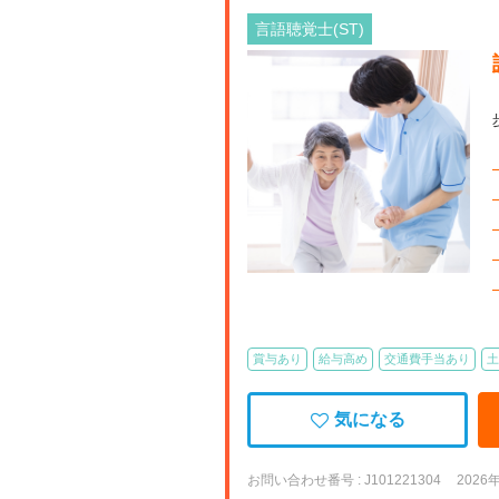
言語聴覚士(ST)
【
賞与あり
給与高め
交通費手当あり
土
気になる
お問い合わせ番号 : J101221304
2026