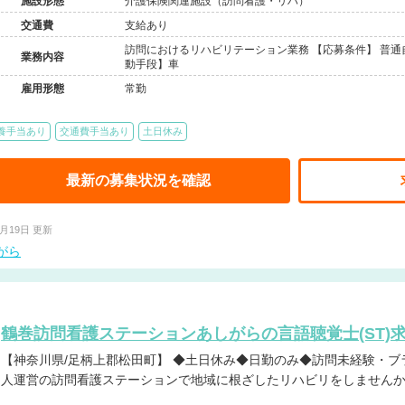
施設形態
介護保険関連施設（訪問看護・リハ）
交通費
支給あり
訪問におけるリハビリテーション業務 【応募条件】 普通
業務内容
動手段】車
雇用形態
常勤
養手当あり
交通費手当あり
土日休み
最新の募集状況を確認
3月19日 更新
がら
鶴巻訪問看護ステーションあしがらの言語聴覚士(ST)
【神奈川県/足柄上郡松田町】 ◆土日休み◆日勤のみ◆訪問未経験・ブランク歓迎◆福利厚生充実の医療法
人運営の訪問看護ステーションで地域に根ざしたリハビリをしません