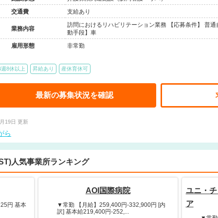
交通費
支給あり
訪問におけるリハビリテーション業務 【応募条件】 普通
業務内容
動手段】車
雇用形態
非常勤
4週8休以上
昇給あり
産休育休可
最新の募集状況を確認
3月19日 更新
がら
ST)人気事業所ランキング
AOI国際病院
ユニ・チ
ア
125円 基本
▼常勤 【月給】259,400円-332,900円 [内
訳] 基本給219,400円-252,...