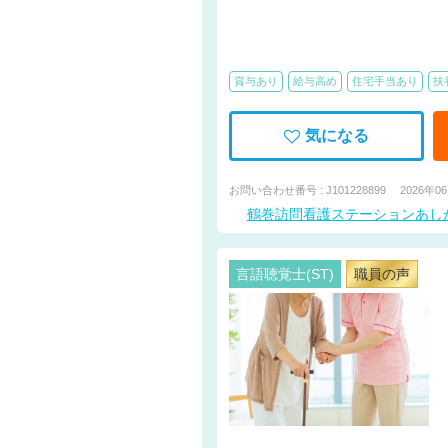
賞与あり
給与高め
住宅手当あり
扶
気になる
お問い合わせ番号 : J101228899
2026年0
鶴巻訪問看護ステーションあし
言語聴覚士(ST)
職員の声