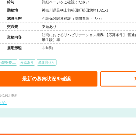
給与
詳細ページをご確認ください
勤務地
神奈川県足柄上郡松田町松田惣領1321-1
施設形態
介護保険関連施設（訪問看護・リハ）
交通費
支給あり
訪問におけるリハビリテーション業務 【応募条件】 普通
業務内容
動手段】車
雇用形態
非常勤
4週8休以上
昇給あり
産休育休可
最新の募集状況を確認
3月19日 更新
がら