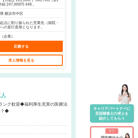
【月給】281,000円ｰ398,700円 [内
給:247,000円-348...
県 横浜市中区
起点に割り振られた営業先（病院・
への直行直帰となります。
（企業）
応募する
求人情報を見る
求人
キャリアパートナーに
か？◆
言語聴覚士の求人を
紹介してもらう
PT
理学療法士の