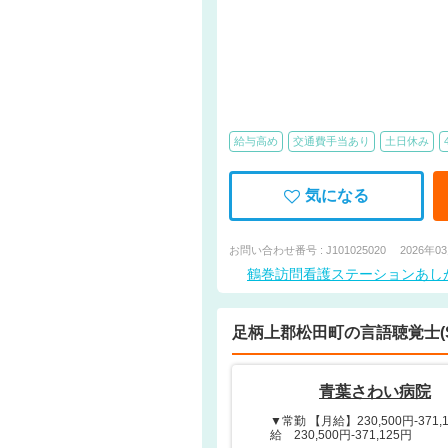
給与高め
交通費手当あり
土日休み
気になる
お問い合わせ番号 : J101025020
2026年0
鶴巻訪問看護ステーションあし
足柄上郡松田町の言語聴覚士(
青葉さわい病院
▼常勤 【月給】230,500円-371,
給 230,500円-371,125円