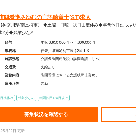
訪問看護あゆむの言語聴覚士(ST)求人
神奈川県/南足柄市】 ◆土曜・日曜・祝日固定休み◆年間休日たっぷり120日以上◆駅チカ！徒
歩2分◆残業少なめ
給与
年収 3,850,000円 〜 4,800,000円
勤務地
神奈川県南足柄市塚原2551-3
施設形態
介護保険関連施設（訪問看護・リハ）
交通費
支給あり
業務内容
訪問看護における言語聴覚士業務。
雇用形態
常勤
日祝休み
残業少なめ
年間休日120日以上
募集状況を確認する
年05月22日 更新