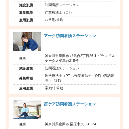
訪問看護ステーション
施設形態
作業療法士（OT）
募集職種
非常勤/常勤
雇用形態
アーク訪問看護ステーション
神奈川県座間市 相武台3丁目26-1 グランドス
住所
テータス相武台315号
訪問看護ステーション
施設形態
理学療法士（PT）/作業療法士（OT）/言語聴
募集職種
覚士（ST）
常勤/非常勤
雇用形態
茜ケア訪問看護ステーション
神奈川県座間市 栗原中央1-31-24
住所