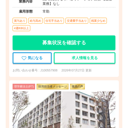
業務内容
業務】なし
雇用形態
常勤
賞与あり
給与高め
住宅手当あり
交通費手当あり
残業少なめ
4週8休以上
募集状況を確認する
気になる
求人情報を見る
お問い合わせ番号 : J100557908
2026年07月27日 更新
理学療法士(PT)
採用担当者メッセージ
職員の声