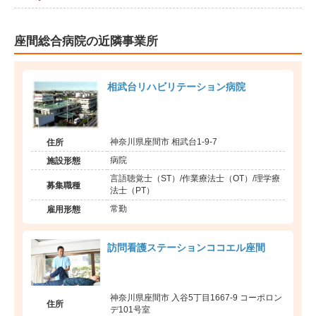
座間総合病院の近隣事業所
相武台リハビリテーション病院
神奈川県座間市 相武台1-9-7
住所
病院
施設形態
言語聴覚士（ST）/作業療法士（OT）/理学療
募集職種
法士（PT）
常勤
雇用形態
訪問看護ステーションココエル座間
神奈川県座間市 入谷5丁目1667-9 コーポロン
住所
デ101号室