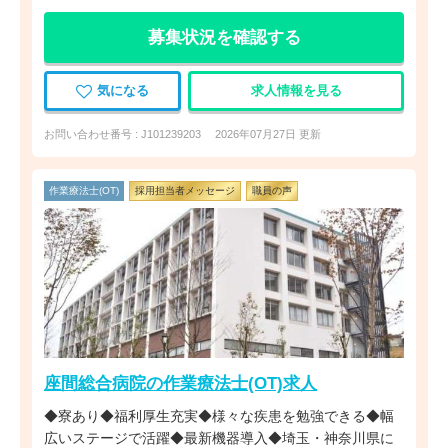
募集状況を確認する
気になる
求人情報を見る
お問い合わせ番号 : J101239203
2026年07月27日 更新
作業療法士(OT)
採用担当者メッセージ
職員の声
座間総合病院の作業療法士(OT)求人
◆寮あり◆福利厚生充実◆様々な疾患を勉強できる◆幅
広いステージで活躍◆最新機器導入◆埼玉・神奈川県に