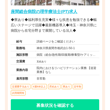
座間総合病院の理学療法士(PT)求人
◆寮あり◆福利厚生充実◆様々な疾患を勉強できる◆幅
広いステージで活躍◆最新機器導入◆埼玉・神奈川県に
病院から在宅分野まで展開している法人◆
給与
詳細ページをご確認ください
勤務地
神奈川県座間市相武台1-50-1
施設形態
病院（総合/急性期/回復期/療養型/ケアミック
ス）
交通費
支給あり
院内におけるリハビリテーション業務 【送迎
業務内容
業務】なし
雇用形態
非常勤
交通費手当あり
4週8休以上
昇給あり
寮あり
定年制
試用期間有
募集状況を確認する