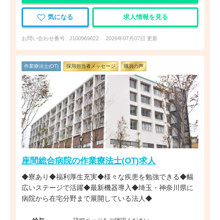
気になる
求人情報を見る
お問い合わせ番号 : J100969622
2026年07月07日 更新
作業療法士(OT)
採用担当者メッセージ
職員の声
座間総合病院の作業療法士(OT)求人
◆寮あり◆福利厚生充実◆様々な疾患を勉強できる◆幅
広いステージで活躍◆最新機器導入◆埼玉・神奈川県に
病院から在宅分野まで展開している法人◆