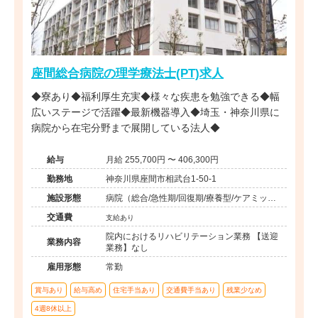
座間総合病院の理学療法士(PT)求人
◆寮あり◆福利厚生充実◆様々な疾患を勉強できる◆幅
広いステージで活躍◆最新機器導入◆埼玉・神奈川県に
病院から在宅分野まで展開している法人◆
給与
月給 255,700円 〜 406,300円
勤務地
神奈川県座間市相武台1-50-1
施設形態
病院（総合/急性期/回復期/療養型/ケアミック
ス）
交通費
支給あり
院内におけるリハビリテーション業務 【送迎
業務内容
業務】なし
雇用形態
常勤
賞与あり
給与高め
住宅手当あり
交通費手当あり
残業少なめ
4週8休以上