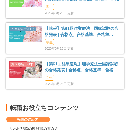
格率など-
学生
2026年3月26日 更新
【速報】第61回作業療法士国家試験の合
格発表 | 合格点、合格基準、合格率
（2026年）
学生
2026年3月23日 更新
【第61回結果速報】理学療法士国家試験
の合格発表 | 合格点、合格基準、合格率
（2026年）
学生
2026年3月23日 更新
転職お役立ちコンテンツ
転職の進め方
リハビリ職の履歴書の書き方