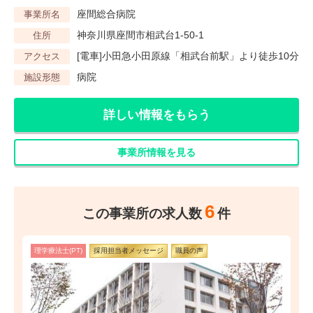
座間総合病院
事業所名
神奈川県座間市相武台1-50-1
住所
[電車]小田急小田原線「相武台前駅」より徒歩10分
アクセス
病院
施設形態
詳しい情報をもらう
事業所情報を見る
6
この事業所の求人数
件
理学療法士(PT)
採用担当者メッセージ
職員の声