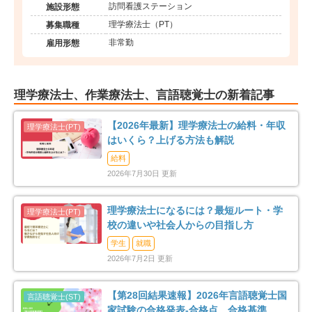
訪問看護ステーション
施設形態
理学療法士（PT）
募集職種
非常勤
雇用形態
理学療法士、作業療法士、言語聴覚士の新着記事
【2026年最新】理学療法士の給料・年収
はいくら？上げる方法も解説
給料
2026年7月30日 更新
理学療法士になるには？最短ルート・学
校の違いや社会人からの目指し方
学生
就職
2026年7月2日 更新
【第28回結果速報】2026年言語聴覚士国
家試験の合格発表-合格点、合格基準、合