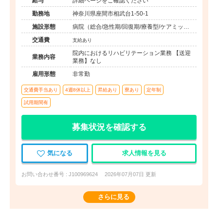
給与
詳細ページをご確認ください
勤務地
神奈川県座間市相武台1-50-1
施設形態
病院（総合/急性期/回復期/療養型/ケアミック
ス）
交通費
支給あり
院内におけるリハビリテーション業務 【送迎
業務内容
業務】なし
雇用形態
非常勤
交通費手当あり
4週8休以上
昇給あり
寮あり
定年制
試用期間有
募集状況を確認する
気になる
求人情報を見る
お問い合わせ番号 : J100969624
2026年07月07日 更新
さらに見る