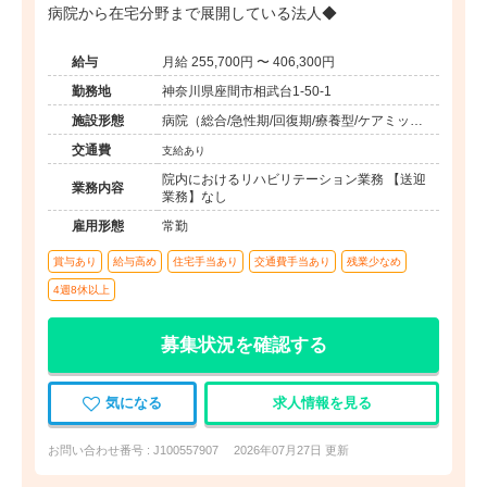
病院から在宅分野まで展開している法人◆
給与
月給 255,700円 〜 406,300円
勤務地
神奈川県座間市相武台1-50-1
施設形態
病院（総合/急性期/回復期/療養型/ケアミック
ス）
交通費
支給あり
院内におけるリハビリテーション業務 【送迎
業務内容
業務】なし
雇用形態
常勤
賞与あり
給与高め
住宅手当あり
交通費手当あり
残業少なめ
4週8休以上
募集状況を確認する
気になる
求人情報を見る
お問い合わせ番号 : J100557907
2026年07月27日 更新