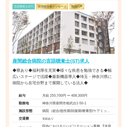
言語聴覚士(ST)
採用担当者メッセージ
職員の声
座間総合病院の言語聴覚士(ST)求人
◆寮あり◆福利厚生充実◆様々な疾患を勉強できる◆幅
広いステージで活躍◆最新機器導入◆埼玉・神奈川県に
病院から在宅分野まで展開している法人◆
給与
月給 255,700円 〜 406,300円
勤務地
神奈川県座間市相武台1-50-1
施設形態
病院（総合/急性期/回復期/療養型/ケアミック
ス）
交通費
支給あり
院内におけるリハビリテーション業務 【送迎