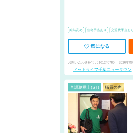
給与高め
住宅手当あり
交通費手当あ
気になる
お問い合わせ番号 : J101248785
2026年0
ドットライフ千葉ニュータウン
言語聴覚士(ST)
職員の声