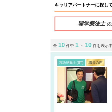
キャリアパートナーに探し
理学療法士
の
10
1
10
全
件中
～
件を表示
言語聴覚士(ST)
職員の声