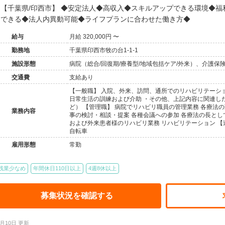
【千葉県/印西市】 ◆安定法人◆高収入◆スキルアップできる環境◆福利厚生充実◆幅広いステージで活躍
できる◆法人内異動可能◆ライフプランに合わせた働き方◆
給与
月給 320,000円 〜
勤務地
千葉県印西市牧の台1-1-1
施設形態
病院（総合/回復期/療養型/地域包括ケア/外来）、介護
交通費
支給あり
【一般職】 入院、外来、訪問、通所でのリハビリテーショ
日常生活の訓練および介助 ・その他、上記内容に関連し
ど） 【管理職】 病院でリハビリ職員の管理業務 各療法
業務内容
事の検討・相談・提案 各種会議への参加 各療法の長とし
および外来患者様のリハビリ業務 リハビリテーション 【
自転車
雇用形態
常勤
残業少なめ
年間休日110日以上
4週8休以上
募集状況を確認する
7月10日 更新