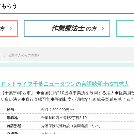
てもらう
作業療法士
方
の方
中
(※公開求人のみの件数)
ドットライフ千葉ニュータウンの言語聴覚士(ST)求人
【千葉県/印西市】 ◆全国に約210拠点事業所を展開する法人◆従業員数2,500名規模◆高給与◆年間休日
が多い法人◆直行直帰可能◆評価制度が明確なため成長実感を感じる
給与
年収 4,200,000円 〜
勤務地
千葉県印西市滝野2丁目2-10
施設形態
介護保険関連施設（訪問看護・リハ）