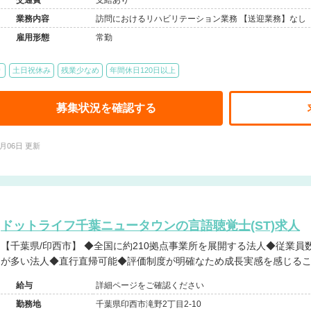
交通費
支給あり
業務内容
訪問におけるリハビリテーション業務 【送迎業務】なし
雇用形態
常勤
り
土日祝休み
残業少なめ
年間休日120日以上
募集状況を確認する
8月06日 更新
ドットライフ千葉ニュータウンの言語聴覚士(ST)求人
【千葉県/印西市】 ◆全国に約210拠点事業所を展開する法人◆従業員数2,500名規模◆高給与◆年間休日
が多い法人◆直行直帰可能◆評価制度が明確なため成長実感を感じる
給与
詳細ページをご確認ください
勤務地
千葉県印西市滝野2丁目2-10