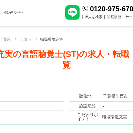
0120-975-67
のリハ職が利用中-
求人を検索
閲覧履歴
サー
千葉県
印西市
職場環境充実
実の言語聴覚士(ST)
の求人・転職
覧
勤務地
千葉県印西市
施設形態
-
こだわりポ
職場環境充実
イント