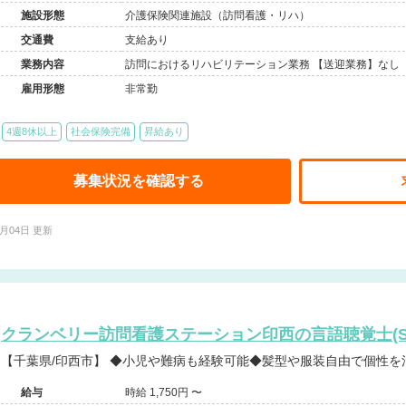
施設形態
介護保険関連施設（訪問看護・リハ）
交通費
支給あり
業務内容
訪問におけるリハビリテーション業務 【送迎業務】なし
雇用形態
非常勤
4週8休以上
社会保険完備
昇給あり
募集状況を確認する
8月04日 更新
クランベリー訪問看護ステーション印西の言語聴覚士(S
【千葉県/印西市】 ◆小児や難病も経験可能◆髪型や服装自由で個
給与
時給 1,750円 〜