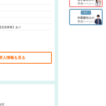
専用ページへ
OT
）
作業療法士の
専用ページへ
【送迎業務】あり
求人情報を見る
勤可