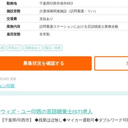
勤務地
千葉県印西市発作663
施設形態
介護保険関連施設（訪問看護・リハ）
交通費
支給あり
業務内容
訪問看護ステーションにおける言語聴覚士業務全般
雇用形態
非常勤
完備
昇給あり
退職金あり
幅広い経験
募集状況を確認する
7月16日 更新
ョン印西
ウィズ・ユー印西の言語聴覚士(ST)求人
【千葉県/印西市】 ◆残業ほぼ無し◆マイカー通勤可◆ダブルワーク可