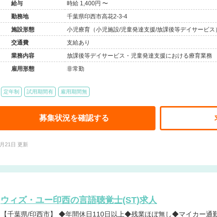
給与
時給 1,400円 〜
勤務地
千葉県印西市高花2-3-4
施設形態
小児療育（小児施設/児童発達支援/放課後等デイサービス
交通費
支給あり
業務内容
放課後等デイサービス・児童発達支援における療育業務 
雇用形態
非常勤
定年制
試用期間有
雇用期間無
募集状況を確認する
4月21日 更新
ウィズ・ユー印西の言語聴覚士(ST)求人
【千葉県/印西市】 ◆年間休日110日以上◆残業ほぼ無し◆マイカー通