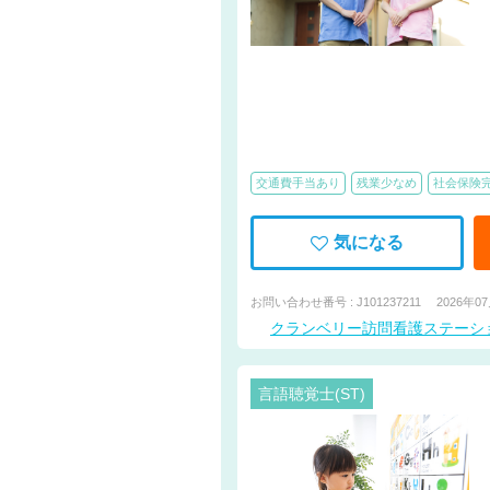
交通費手当あり
残業少なめ
社会保険
気になる
お問い合わせ番号 : J101237211
2026年0
クランベリー訪問看護ステーシ
言語聴覚士(ST)