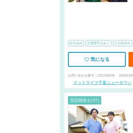
給与高め
交通費手当あり
土日祝休み
気になる
お問い合わせ番号 : J101248838
2026年0
ドットライフ千葉ニュータウン
言語聴覚士(ST)