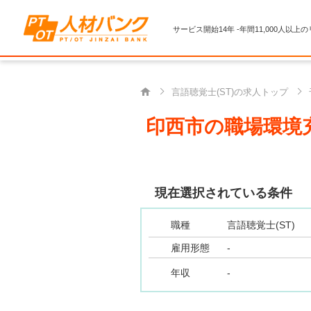
サービス開始14年 -年間11,000人以上
言語聴覚士(ST)の求人トップ
印西市の職場環境充
現在選択されている条件
職種
言語聴覚士(ST)
雇用形態
-
年収
-