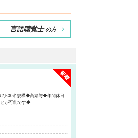
言語聴覚士
の方
ことが可能です◆