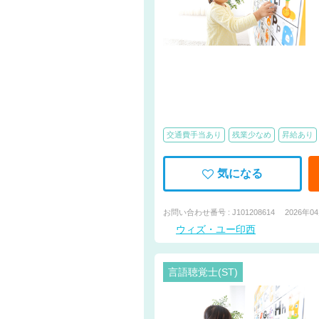
交通費手当あり
残業少なめ
昇給あり
気になる
お問い合わせ番号 : J101208614
2026年0
ウィズ・ユー印西
言語聴覚士(ST)