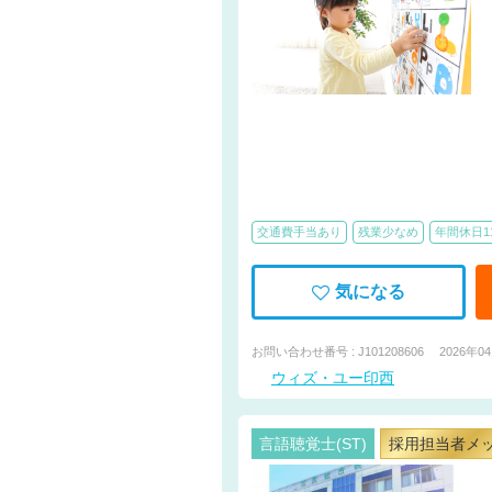
交通費手当あり
残業少なめ
年間休日1
気になる
お問い合わせ番号 : J101208606
2026年0
ウィズ・ユー印西
言語聴覚士(ST)
採用担当者メ