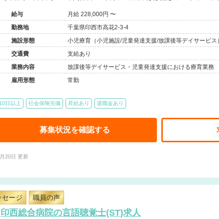
給与
月給 228,000円 〜
勤務地
千葉県印西市高花2-3-4
施設形態
小児療育（小児施設/児童発達支援/放課後等デイサービス
交通費
支給あり
業務内容
放課後等デイサービス・児童発達支援における療育業務 
雇用形態
常勤
10日以上
社会保険完備
昇給あり
退職金あり
募集状況を確認する
4月20日 更新
ッセージ
職員の声
印西総合病院の言語聴覚士(ST)求人