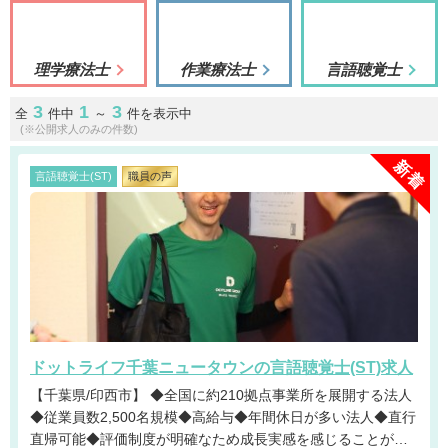
理学療法士
作業療法士
言語聴覚士
3
1
3
全
件中
～
件を表示中
(※公開求人のみの件数)
言語聴覚士(ST)
職員の声
ドットライフ千葉ニュータウンの言語聴覚士(ST)求人
【千葉県/印西市】 ◆全国に約210拠点事業所を展開する法人
◆従業員数2,500名規模◆高給与◆年間休日が多い法人◆直行
直帰可能◆評価制度が明確なため成長実感を感じることが可