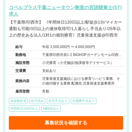
コペルプラス千葉ニュータウン教室の言語聴覚士(ST)
求人
【千葉県/印西市】 《年間休日120日以上/駅徒歩1分/マイカー
通勤も可能/3日以上の連休取得可/1人暮らし手当あり/25年以
上の歴史ある法人/1対1の個別療育》児童発達支援@印西市
給与
年収 3,500,000円 〜 4,000,000円
勤務地
千葉県印西市原1-2 BIGHOPガーデンモール印西駅
前ビレッジ
施設形態
小児療育（小児施設/放課後等デイサービス）
交通費
支給あり
児童発達支援施設における療育リハビリ業務、そ
業務内容
の他付随する業務 配属先:児童発達支援事業所
雇用形態
常勤
未経験歓迎
給与高め
住宅手当あり
交通費手当あり
年間休日120日以上
4週8休以上
募集状況を確認する