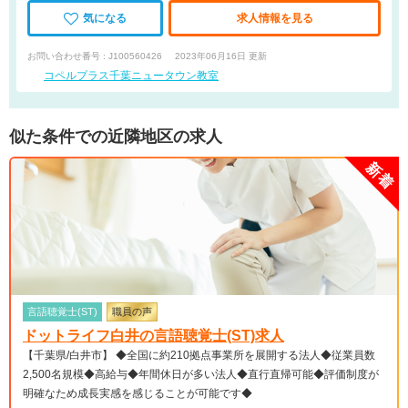
気になる
求人情報を見る
お問い合わせ番号 : J100560426
2023年06月16日 更新
コペルプラス千葉ニュータウン教室
似た条件での近隣地区の求人
言語聴覚士(ST)
職員の声
ドットライフ白井の言語聴覚士(ST)求人
【千葉県/白井市】 ◆全国に約210拠点事業所を展開する法人◆従業員数
2,500名規模◆高給与◆年間休日が多い法人◆直行直帰可能◆評価制度が
明確なため成長実感を感じることが可能です◆