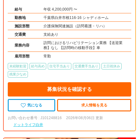
給与
年収 4,200,000円 〜
勤務地
千葉県白井市根116-16 シャディホーム
施設形態
介護保険関連施設（訪問看護・リハ）
交通費
支給あり
訪問におけるリハビリテーション業務 【送迎業
業務内容
務】なし 【訪問時の移動手段】車
雇用形態
常勤
未経験歓迎
給与高め
住宅手当あり
交通費手当あり
土日祝休み
残業少なめ
募集状況を確認する
気になる
求人情報を見る
お問い合わせ番号 : J101248816
2026年08月06日 更新
ドットライフ白井