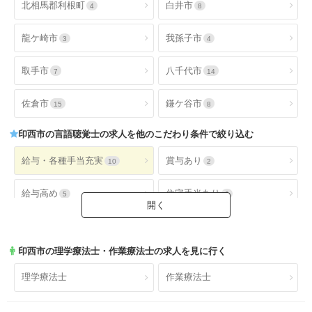
北相馬郡利根町
白井市
4
8
龍ケ崎市
我孫子市
3
4
取手市
八千代市
7
14
佐倉市
鎌ケ谷市
15
8
印西市
の言語聴覚士の求人を他のこだわり条件で絞り込む
給与・各種手当充実
賞与あり
10
2
給与高め
住宅手当あり
5
2
扶養手当あり
交通費手当あり
0
10
印西市
の理学療法士・作業療法士の求人を見に行く
就業時間・休日が魅力
土日休み
10
4
理学療法士
作業療法士
日祝休み
土日祝休み
4
4