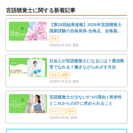
言語聴覚士に関する新着記事
車通勤可
転居のサポート充実
9
0
【第28回結果速報】2026年言語聴覚士
リハスタッフ複数在籍
経営が安定している
5
6
国家試験の合格発表-合格点、合格基
準、合格率など-
学生
管理職募集
1
2026年3月26日 更新
社会人が言語聴覚士になるには？通信教
育でなれる？働きながらめざす方法
学生
就職
2026年1月22日 更新
言語聴覚士が少ない5つの理由 | 将来性
とこれからのSTに求められること
キャリア
悩み
2025年4月8日 更新