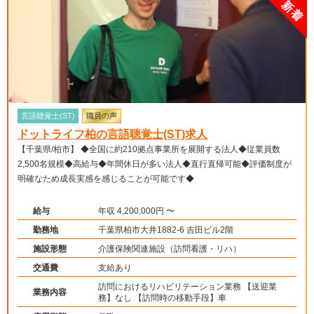
言語聴覚士(ST)
職員の声
ドットライフ柏の言語聴覚士(ST)求人
【千葉県/柏市】 ◆全国に約210拠点事業所を展開する法人◆従業員数
2,500名規模◆高給与◆年間休日が多い法人◆直行直帰可能◆評価制度が
明確なため成長実感を感じることが可能です◆
給与
年収 4,200,000円 〜
勤務地
千葉県柏市大井1882-6 吉田ビル2階
施設形態
介護保険関連施設（訪問看護・リハ）
交通費
支給あり
訪問におけるリハビリテーション業務 【送迎業
業務内容
務】なし 【訪問時の移動手段】車