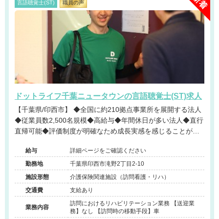
言語聴覚士(ST)
職員の声
ドットライフ千葉ニュータウンの言語聴覚士(ST)求人
【千葉県/印西市】 ◆全国に約210拠点事業所を展開する法人
◆従業員数2,500名規模◆高給与◆年間休日が多い法人◆直行
直帰可能◆評価制度が明確なため成長実感を感じることが可
能です◆
給与
詳細ページをご確認ください
勤務地
千葉県印西市滝野2丁目2-10
施設形態
介護保険関連施設（訪問看護・リハ）
交通費
支給あり
訪問におけるリハビリテーション業務 【送迎業
業務内容
務】なし 【訪問時の移動手段】車