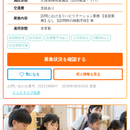
施設形態
介護保険関連施設（訪問看護・リハ）
交通費
支給あり
訪問におけるリハビリテーション業務 【送迎業
業務内容
務】なし 【訪問時の移動手段】車
雇用形態
非常勤
未経験歓迎
給与高め
交通費手当あり
土日祝休み
4週8休以上
社会保険完備
募集状況を確認する
気になる
求人情報を見る
お問い合わせ番号 : J101248847
2026年08月04日 更新
ドットライフ白井