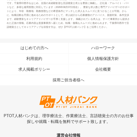
です。千葉県印西市をはじめ、全国の未経験歓迎な言語聴覚士求人を豊富に掲載し、正社員・アルバイト・パー
トなど、多様な雇用形態に対応しています（2026年08月07日現在）。 豊富な求人数と専門アドバイザーのサポー
トにより、年収・勤務地・勤務形態などの希望条件にマッチした求人をスムーズに見つけることが可能。さら
に、転職活動を円滑に進めるためのサポートとして、求人紹介から応募書類のアドバイス、面接対策、条件交渉
まで、経験豊富なキャリアアドバイザーが手厚く支援します。 掲載されている求人は、すべて事業所から提供さ
れた正規の情報。応募内容は直接事業所へ届くため、転職・復職もスムーズに進められます。千葉県印西市で言
語聴覚士としてキャリアアップを目指す方は、ぜひ【PTOT人材バンク】をご活用ください。
はじめての方へ
ハローワーク
利用規約
個人情報保護方針
求人掲載ポリシー
会社概要
採用ご担当者様へ
PTOT人材バンクは、理学療法士、作業療法士、言語聴覚士の方のお仕事
探しや就職・転職を無料でサポート致します。
運営会社情報