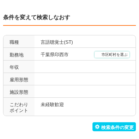
残業少なめ
年間休日110日以上
7
6
条件を変えて検索しなおす
年間休日120日以上
4週8休以上
3
5
福利厚生充実
社会保険完備
10
8
職種
言語聴覚士(ST)
昇給あり
退職金あり
10
6
千葉県印西市
勤務地
市区町村を選ぶ
託児所あり
産休育休可
2
3
年収
寮あり
定年制
0
6
雇用形態
施設形態
試用期間有
雇用期間無
7
7
こだわり
未経験歓迎
職場環境充実
幅広い経験
10
3
ポイント
未経験歓迎
教育充実
3
5
新卒可
駅orバス停近い
0
3