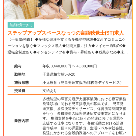
言語聴覚士(ST)
ステップアップスペースなっつの言語聴覚士(ST)求人
【千葉県/柏市】 ◆多様な発達を支える多機能型施設◆SSTでコミュニケ
ーションを繋ぐ◆フレックス導入◆訪問支援に注力◆マイカー通勤OK◆
退職金制度あり◆インセンティブ有◆賞与・昇給あり◆残業少なめ◆未経
験から挑戦
給与
年収 3,440,000円 〜 4,388,000円
勤務地
千葉県柏市柏5-8-20
施設形態
小児療育（児童発達支援/放課後等デイサービス）
交通費
支給あり
多機能型の障害児通所支援事業所における療育業務
発達領域に関わる児童指導員の募集です。 児童発
達支援、放課後等デイサービス、保育所等訪問支援
を行う、多機能型の障害児通所支援事業所になりま
す。 集団支援を中心に個々の発達における課題を
業務内容
支援する仕事になります。 各種活動における計画
書作成や、個々の課題抽出、生活レベルや社会性、
発達にかかわる全般的課題へのアプローチをお願い