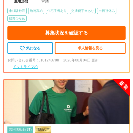
雇用形態
常勤
未経験歓迎
給与高め
住宅手当あり
交通費手当あり
土日祝休み
残業少なめ
募集状況を確認する
気になる
求人情報を見る
お問い合わせ番号 : J101248788
2026年08月04日 更新
ドットライフ柏
言語聴覚士(ST)
職員の声