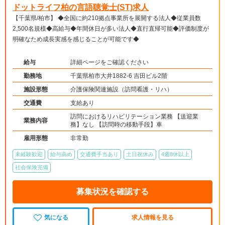
ドットライフ柏の言語聴覚士(ST)求人
【千葉県/柏市】 ◆全国に約210拠点事業所を展開する法人◆従業員数
2,500名規模◆高給与◆年間休日が多い法人◆直行直帰可能◆評価制度が
明確なため成長実感を感じることが可能です◆
給与
詳細ページをご確認ください
勤務地
千葉県柏市大井1882-6 吉田ビル2階
施設形態
介護保険関連施設（訪問看護・リハ）
交通費
支給あり
訪問におけるリハビリテーション業務 【送迎業
業務内容
務】なし 【訪問時の移動手段】車
雇用形態
非常勤
未経験歓迎
給与高め
交通費手当あり
土日祝休み
4週8休以上
社会保険完備
募集状況を確認する
気になる
求人情報を見る