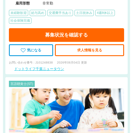
雇用形態
非常勤
未経験歓迎
給与高め
交通費手当あり
土日祝休み
4週8休以上
社会保険完備
募集状況を確認する
気になる
求人情報を見る
お問い合わせ番号 : J101248838
2026年08月04日 更新
ドットライフ千葉ニュータウン
言語聴覚士(ST)