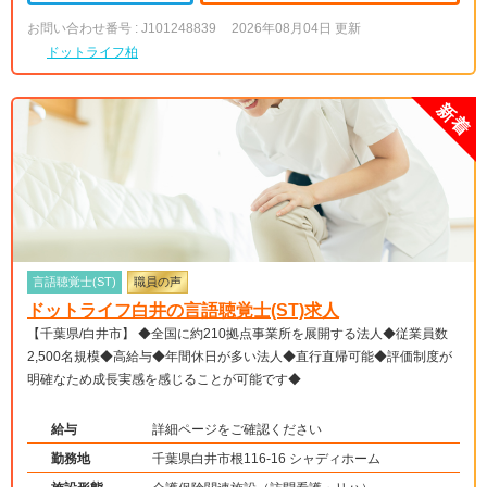
お問い合わせ番号 : J101248839
2026年08月04日 更新
ドットライフ柏
言語聴覚士(ST)
職員の声
ドットライフ白井の言語聴覚士(ST)求人
【千葉県/白井市】 ◆全国に約210拠点事業所を展開する法人◆従業員数
2,500名規模◆高給与◆年間休日が多い法人◆直行直帰可能◆評価制度が
明確なため成長実感を感じることが可能です◆
給与
詳細ページをご確認ください
勤務地
千葉県白井市根116-16 シャディホーム