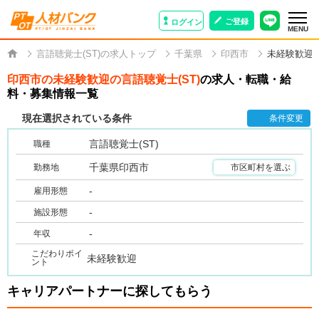
ご登録
ログイン
MENU
言語聴覚士(ST)の求人トップ
千葉県
印西市
未経験歓迎
印西市の未経験歓迎の言語聴覚士(ST)
の求人・転職・給
料・募集情報一覧
現在選択されている条件
条件変更
言語聴覚士(ST)
職種
千葉県印西市
勤務地
市区町村を選ぶ
-
雇用形態
-
施設形態
-
年収
こだわりポイ
未経験歓迎
ント
キャリアパートナーに探してもらう