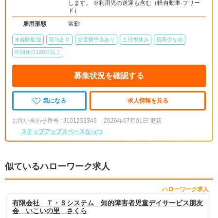
します。 ※利用児の送迎も含む（軽自動車-フリー
ド）
雇用形態
常勤
未経験歓迎
賞与あり
交通費手当あり
土日祝休み
残業少なめ
年間休日120日以上
募集状況を確認する
気になる
求人情報を見る
お問い合わせ番号 : J101233349
2026年07月01日 更新
ステップアップスペースなっつ
似ているハローワーク求人
ハローワーク求人
有限会社 Ｔ・Ｓシステム 知的障害者児童デイサービス朋友
会 いこいの里 さくら