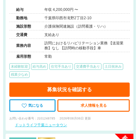
能です◆
給与
年収 4,200,000円 〜
勤務地
千葉県印西市滝野2丁目2-10
施設形態
介護保険関連施設（訪問看護・リハ）
交通費
支給あり
訪問におけるリハビリテーション業務 【送迎業
業務内容
務】なし 【訪問時の移動手段】車
雇用形態
常勤
未経験歓迎
給与高め
住宅手当あり
交通費手当あり
土日祝休み
残業少なめ
募集状況を確認する
気になる
求人情報を見る
お問い合わせ番号 : J101248785
2026年08月06日 更新
ドットライフ千葉ニュータウン